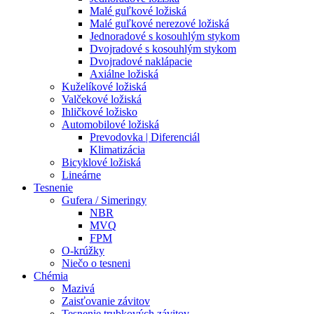
Malé guľkové ložiská
Malé guľkové nerezové ložiská
Jednoradové s kosouhlým stykom
Dvojradové s kosouhlým stykom
Dvojradové naklápacie
Axiálne ložiská
Kuželíkové ložiská
Valčekové ložiská
Ihličkové ložisko
Automobilové ložiská
Prevodovka | Diferenciál
Klimatizácia
Bicyklové ložiská
Lineárne
Tesnenie
Gufera / Simeringy
NBR
MVQ
FPM
O-krúžky
Niečo o tesneni
Chémia
Mazivá
Zaisťovanie závitov
Tesnenie trubkových závitov