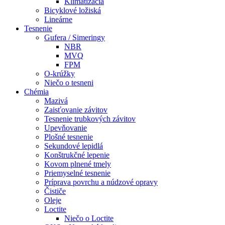
Klimatizácia
Bicyklové ložiská
Lineárne
Tesnenie
Gufera / Simeringy
NBR
MVQ
FPM
O-krúžky
Niečo o tesneni
Chémia
Mazivá
Zaisťovanie závitov
Tesnenie trubkových závitov
Upevňovanie
Plošné tesnenie
Sekundové lepidlá
Konštrukčné lepenie
Kovom plnené tmely
Priemyselné tesnenie
Príprava povrchu a núdzové opravy
Čističe
Oleje
Loctite
Niečo o Loctite