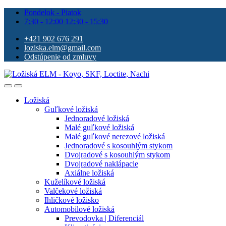
Pondelok - Piatok
7:30 - 12:00 12:30 - 15:30
+421 902 676 291
loziska.elm@gmail.com
Odstúpenie od zmluvy
Ložiská
Guľkové ložiská
Jednoradové ložiská
Malé guľkové ložiská
Malé guľkové nerezové ložiská
Jednoradové s kosouhlým stykom
Dvojradové s kosouhlým stykom
Dvojradové naklápacie
Axiálne ložiská
Kuželíkové ložiská
Valčekové ložiská
Ihličkové ložisko
Automobilové ložiská
Prevodovka | Diferenciál