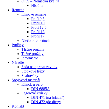
OKS – Nemecká kvalita
História
Remene
Klinové remene
Profi 9,5
Profil 10
Profi 12,5
Profil 13
Profil 17
Niečo o remeňoch
Pružiny
Tlačné pružiny
Ťažné pružiny
Informácie
Náradie
Sada na opravu závitov
Stopkové frézy
Sťahováky
Spojovací materiál
Klinok a pero
DIN 6885A
Segerové krúžky
DIN 471 (na hriadeľ)
DIN 472 (do diery)
Kontakt