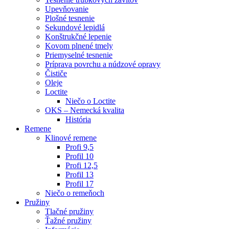
Upevňovanie
Plošné tesnenie
Sekundové lepidlá
Konštrukčné lepenie
Kovom plnené tmely
Priemyselné tesnenie
Príprava povrchu a núdzové opravy
Čističe
Oleje
Loctite
Niečo o Loctite
OKS – Nemecká kvalita
História
Remene
Klinové remene
Profi 9,5
Profil 10
Profi 12,5
Profil 13
Profil 17
Niečo o remeňoch
Pružiny
Tlačné pružiny
Ťažné pružiny