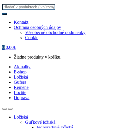
Search
for:
Kontakt
Ochrana osobných údajov
Všeobecné obchodné podmienky
Cookie
0
0,00
€
Žiadne produkty v košíku.
Aktuality
E-shop
Ložiská
Gufera
Remene
Loctite
Doprava
Ložiská
Guľkové ložiská
Jednoradové ložiská