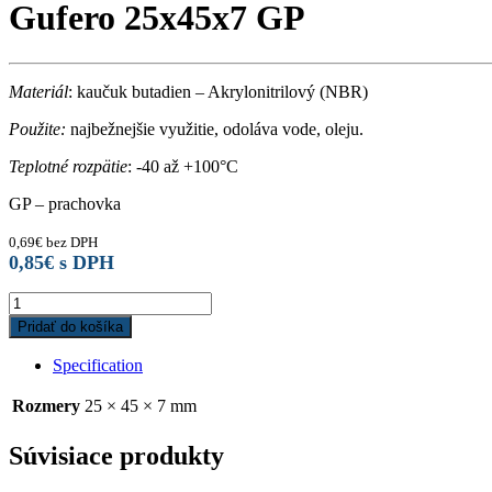
Gufero 25x45x7 GP
Materiál
: kaučuk butadien – Akrylonitrilový (NBR)
Použite:
najbežnejšie využitie, odoláva vode, oleju.
Teplotné rozpätie
: -40 až +100°C
GP – prachovka
0,69
€
bez DPH
0,85
€
s DPH
Gufero
25x45x7
Pridať do košíka
GP
quantity
Specification
Rozmery
25 × 45 × 7 mm
Súvisiace produkty