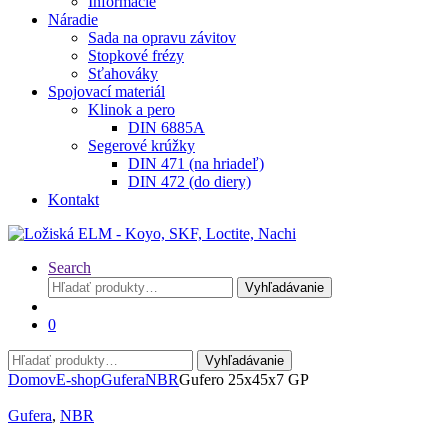
Informácie
Náradie
Sada na opravu závitov
Stopkové frézy
Sťahováky
Spojovací materiál
Klinok a pero
DIN 6885A
Segerové krúžky
DIN 471 (na hriadeľ)
DIN 472 (do diery)
Kontakt
Search
Hľadať:
Vyhľadávanie
0
Hľadať:
Vyhľadávanie
Domov
E-shop
Gufera
NBR
Gufero 25x45x7 GP
Gufera
,
NBR