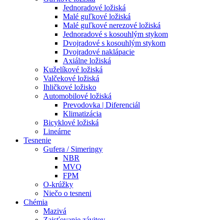
Jednoradové ložiská
Malé guľkové ložiská
Malé guľkové nerezové ložiská
Jednoradové s kosouhlým stykom
Dvojradové s kosouhlým stykom
Dvojradové naklápacie
Axiálne ložiská
Kuželíkové ložiská
Valčekové ložiská
Ihličkové ložisko
Automobilové ložiská
Prevodovka | Diferenciál
Klimatizácia
Bicyklové ložiská
Lineárne
Tesnenie
Gufera / Simeringy
NBR
MVQ
FPM
O-krúžky
Niečo o tesneni
Chémia
Mazivá
Zaisťovanie závitov