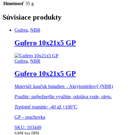
Hmotnosť
35 g
Súvisiace produkty
Gufera
,
NBR
Gufero 10x21x5 GP
Gufera
,
NBR
Gufero 10x21x5 GP
Materiál
: kaučuk butadien – Akrylonitrilový (NBR)
Použite:
najbežnejšie využitie, odoláva vode, oleju.
Teplotné rozpätie
: -40 až +100°C
GP – prachovka
SKU: 103449
0,89
€
bez DPH