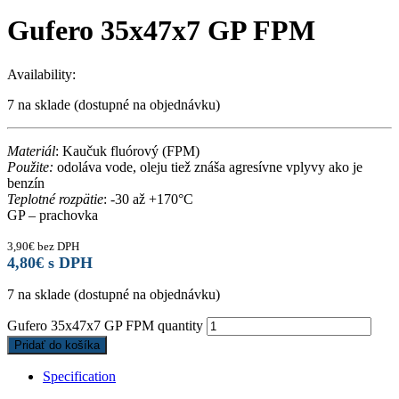
Gufero 35x47x7 GP FPM
Availability:
7 na sklade (dostupné na objednávku)
Materiál
: Kaučuk fluórový (FPM)
Použite:
odoláva vode, oleju tiež znáša agresívne vplyvy ako je
benzín
Teplotné rozpätie
: -30 až +170°C
GP – prachovka
3,90
€
bez DPH
4,80
€
s DPH
7 na sklade (dostupné na objednávku)
Gufero 35x47x7 GP FPM quantity
Pridať do košíka
Specification