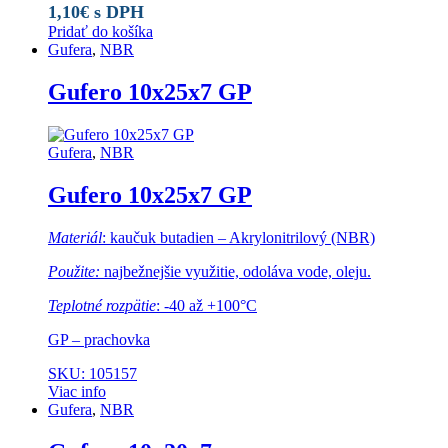
1,10
€
s DPH
Pridať do košíka
Gufera
,
NBR
Gufero 10x25x7 GP
Gufera
,
NBR
Gufero 10x25x7 GP
Materiál
: kaučuk butadien – Akrylonitrilový (NBR)
Použite:
najbežnejšie využitie, odoláva vode, oleju.
Teplotné rozpätie
: -40 až +100°C
GP – prachovka
SKU: 105157
Viac info
Gufera
,
NBR