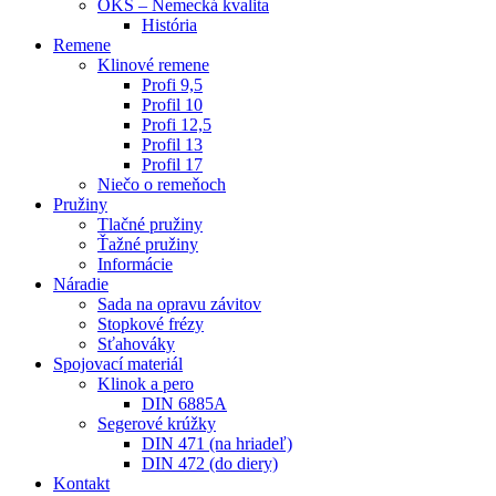
OKS – Nemecká kvalita
História
Remene
Klinové remene
Profi 9,5
Profil 10
Profi 12,5
Profil 13
Profil 17
Niečo o remeňoch
Pružiny
Tlačné pružiny
Ťažné pružiny
Informácie
Náradie
Sada na opravu závitov
Stopkové frézy
Sťahováky
Spojovací materiál
Klinok a pero
DIN 6885A
Segerové krúžky
DIN 471 (na hriadeľ)
DIN 472 (do diery)
Kontakt