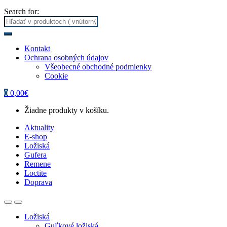
Search for:
Kontakt
Ochrana osobných údajov
Všeobecné obchodné podmienky
Cookie
0
0,00
€
Žiadne produkty v košíku.
Aktuality
E-shop
Ložiská
Gufera
Remene
Loctite
Doprava
Ložiská
Guľkové ložiská