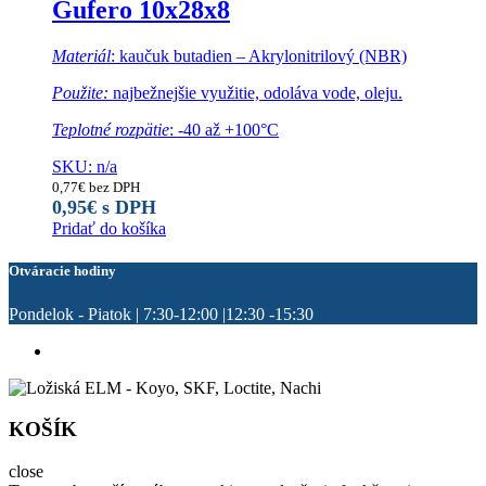
Gufero 10x28x8
Materiál
: kaučuk butadien – Akrylonitrilový (NBR)
Použite:
najbežnejšie využitie, odoláva vode, oleju.
Teplotné rozpätie
: -40 až +100°C
SKU: n/a
0,77
€
bez DPH
0,95
€
s DPH
Pridať do košíka
Otváracie hodiny
Pondelok - Piatok | 7:30-12:00 |12:30 -15:30
KOŠÍK
close