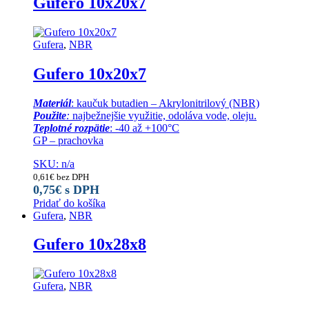
Gufero 10x20x7
Gufera
,
NBR
Gufero 10x20x7
Materiál
: kaučuk butadien – Akrylonitrilový (NBR)
Použite
:
najbežnejšie využitie, odoláva vode, oleju.
Teplotné rozpätie
: -40 až +100°C
GP – prachovka
SKU: n/a
0,61
€
bez DPH
0,75
€
s DPH
Pridať do košíka
Gufera
,
NBR
Gufero 10x28x8
Gufera
,
NBR