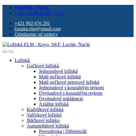
Pondelok - Piatok
7:30 - 12:00 12:30 - 15:30
+421 902 676 291
loziska.elm@gmail.com
Odstúpenie od zmluvy
Ložiská
Guľkové ložiská
Jednoradové ložiská
Malé guľkové ložiská
Malé guľkové nerezové ložiská
Jednoradové s kosouhlým stykom
Dvojradové s kosouhlým stykom
Dvojradové naklápacie
Axiálne ložiská
Kuželíkové ložiská
Valčekové ložiská
Ihličkové ložisko
Automobilové ložiská
Prevodovka | Diferenciál