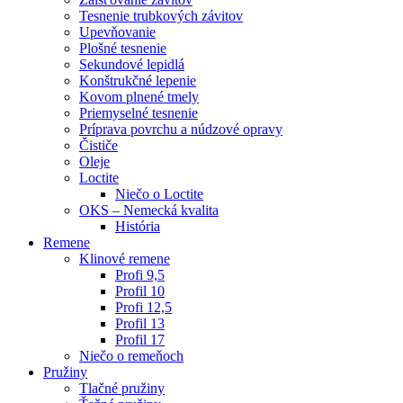
Tesnenie trubkových závitov
Upevňovanie
Plošné tesnenie
Sekundové lepidlá
Konštrukčné lepenie
Kovom plnené tmely
Priemyselné tesnenie
Príprava povrchu a núdzové opravy
Čističe
Oleje
Loctite
Niečo o Loctite
OKS – Nemecká kvalita
História
Remene
Klinové remene
Profi 9,5
Profil 10
Profi 12,5
Profil 13
Profil 17
Niečo o remeňoch
Pružiny
Tlačné pružiny