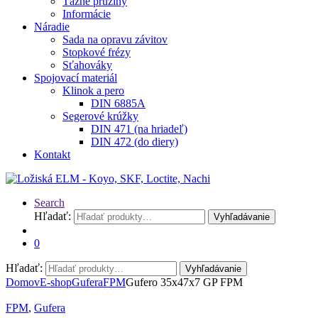
Ťažné pružiny
Informácie
Náradie
Sada na opravu závitov
Stopkové frézy
Sťahováky
Spojovací materiál
Klinok a pero
DIN 6885A
Segerové krúžky
DIN 471 (na hriadeľ)
DIN 472 (do diery)
Kontakt
Search
Hľadať:
Vyhľadávanie
0
Hľadať:
Vyhľadávanie
Domov
E-shop
Gufera
FPM
Gufero 35x47x7 GP FPM
FPM
,
Gufera