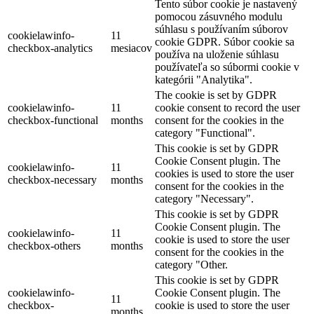
Tento súbor cookie je nastavený
pomocou zásuvného modulu
súhlasu s používaním súborov
cookielawinfo-
11
cookie GDPR. Súbor cookie sa
checkbox-analytics
mesiacov
používa na uloženie súhlasu
používateľa so súbormi cookie v
kategórii "Analytika".
The cookie is set by GDPR
cookielawinfo-
11
cookie consent to record the user
checkbox-functional
months
consent for the cookies in the
category "Functional".
This cookie is set by GDPR
Cookie Consent plugin. The
cookielawinfo-
11
cookies is used to store the user
checkbox-necessary
months
consent for the cookies in the
category "Necessary".
This cookie is set by GDPR
Cookie Consent plugin. The
cookielawinfo-
11
cookie is used to store the user
checkbox-others
months
consent for the cookies in the
category "Other.
This cookie is set by GDPR
cookielawinfo-
Cookie Consent plugin. The
11
checkbox-
cookie is used to store the user
months