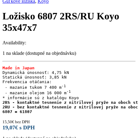
Guľkové ložiská
,
Koyo
Ložisko 6807 2RS/RU Koyo
35x47x7
Availability:
1 na sklade (dostupné na objednávku)
Made in Japan
Dynamická únosnosť: 4,75 kN

Statická únosnosť: 3,85 kN

Frekvencia otáčania:

 - mazanie tukom 7 400 m
 - mazanie olejom 16 000 m
2RS - kontaktné tesnenie z nitrilovej pryže na oboch st
2RU - bez kontaktné tesnenie z nitrilovej pryže na oboc
6807 = 61807
15,50
€
bez DPH
19,07
€
s DPH