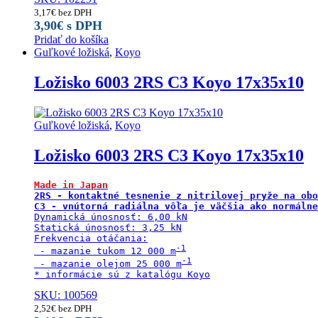
3,17
€
bez DPH
3,90
€
s DPH
Pridať do košíka
Guľkové ložiská
,
Koyo
Ložisko 6003 2RS C3 Koyo 17x35x10
Guľkové ložiská
,
Koyo
Ložisko 6003 2RS C3 Koyo 17x35x10
Made in Japan
2RS - kontaktné tesnenie z nitrilovej pryže na obo
C3 - vnútorná radiálna vôľa je väčšia ako normálne
Dynamická únosnosť: 6,00 kN

Statická únosnosť: 3,25 kN

Frekvencia otáčania:

 - mazanie tukom 12 000 m
 - mazanie olejom 25 000 m
* informácie sú z katalógu Koyo
SKU: 100569
2,52
€
bez DPH