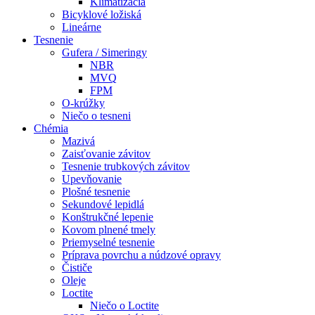
Klimatizácia
Bicyklové ložiská
Lineárne
Tesnenie
Gufera / Simeringy
NBR
MVQ
FPM
O-krúžky
Niečo o tesneni
Chémia
Mazivá
Zaisťovanie závitov
Tesnenie trubkových závitov
Upevňovanie
Plošné tesnenie
Sekundové lepidlá
Konštrukčné lepenie
Kovom plnené tmely
Priemyselné tesnenie
Príprava povrchu a núdzové opravy
Čističe
Oleje
Loctite
Niečo o Loctite