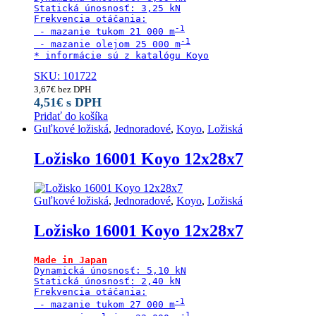
Statická únosnosť: 3,25 kN

Frekvencia otáčania:

 - mazanie tukom 21 000 m
 - mazanie olejom 25 000 m
* informácie sú z katalógu Koyo
SKU: 101722
3,67
€
bez DPH
4,51
€
s DPH
Pridať do košíka
Guľkové ložiská
,
Jednoradové
,
Koyo
,
Ložiská
Ložisko 16001 Koyo 12x28x7
Guľkové ložiská
,
Jednoradové
,
Koyo
,
Ložiská
Ložisko 16001 Koyo 12x28x7
Dynamická únosnosť: 5,10 kN

Statická únosnosť: 2,40 kN

Frekvencia otáčania:

 - mazanie tukom 27 000 m