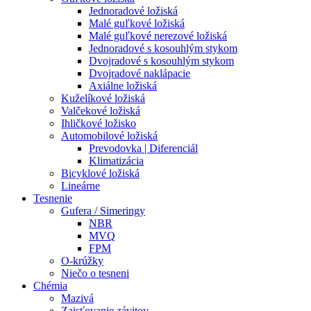
Jednoradové ložiská
Malé guľkové ložiská
Malé guľkové nerezové ložiská
Jednoradové s kosouhlým stykom
Dvojradové s kosouhlým stykom
Dvojradové naklápacie
Axiálne ložiská
Kuželíkové ložiská
Valčekové ložiská
Ihličkové ložisko
Automobilové ložiská
Prevodovka | Diferenciál
Klimatizácia
Bicyklové ložiská
Lineárne
Tesnenie
Gufera / Simeringy
NBR
MVQ
FPM
O-krúžky
Niečo o tesneni
Chémia
Mazivá
Zaisťovanie závitov