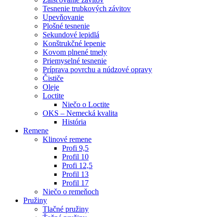
Tesnenie trubkových závitov
Upevňovanie
Plošné tesnenie
Sekundové lepidlá
Konštrukčné lepenie
Kovom plnené tmely
Priemyselné tesnenie
Príprava povrchu a núdzové opravy
Čističe
Oleje
Loctite
Niečo o Loctite
OKS – Nemecká kvalita
História
Remene
Klinové remene
Profi 9,5
Profil 10
Profi 12,5
Profil 13
Profil 17
Niečo o remeňoch
Pružiny
Tlačné pružiny