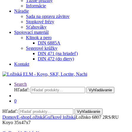
Ťažné pružiny
Informácie
Náradie
Sada na opravu závitov
Stopkové frézy
Sťahováky
Spojovací materiál
Klinok a pero
DIN 6885A
Segerové krúžky
DIN 471 (na hriadeľ)
DIN 472 (do diery)
Kontakt
Search
Hľadať:
Vyhľadávanie
0
Hľadať:
Vyhľadávanie
Domov
E-shop
Ložiská
Guľkové ložiská
Ložisko 6807 2RS/RU
Koyo 35x47x7