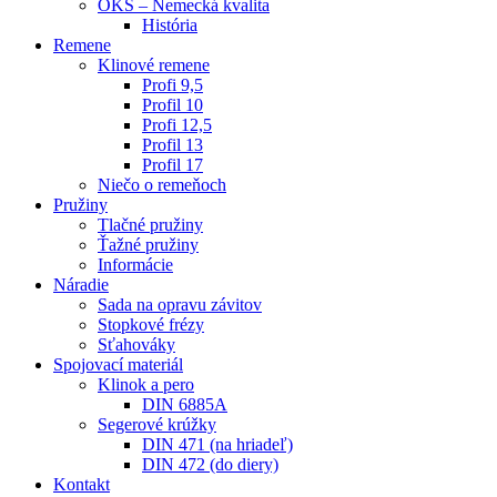
OKS – Nemecká kvalita
História
Remene
Klinové remene
Profi 9,5
Profil 10
Profi 12,5
Profil 13
Profil 17
Niečo o remeňoch
Pružiny
Tlačné pružiny
Ťažné pružiny
Informácie
Náradie
Sada na opravu závitov
Stopkové frézy
Sťahováky
Spojovací materiál
Klinok a pero
DIN 6885A
Segerové krúžky
DIN 471 (na hriadeľ)
DIN 472 (do diery)
Kontakt