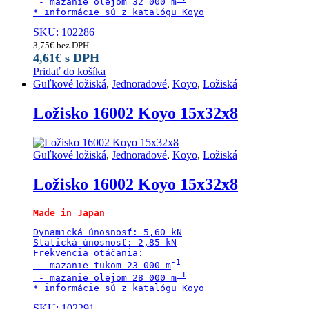
 - mazanie olejom 32 000 m
* informácie sú z katalógu Koyo
SKU: 102286
3,75
€
bez DPH
4,61
€
s DPH
Pridať do košíka
Guľkové ložiská
,
Jednoradové
,
Koyo
,
Ložiská
Ložisko 16002 Koyo 15x32x8
Guľkové ložiská
,
Jednoradové
,
Koyo
,
Ložiská
Ložisko 16002 Koyo 15x32x8
Made in Japan
Dynamická únosnosť: 5,60 kN

Statická únosnosť: 2,85 kN

Frekvencia otáčania:

 - mazanie tukom 23 000 m
 - mazanie olejom 28 000 m
* informácie sú z katalógu Koyo
SKU: 102291