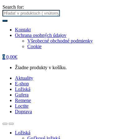
Search for:
Kontakt
Ochrana osobných údajov
Všeobecné obchodné podmienky
Cookie
0
0,00
€
Žiadne produkty v košíku.
Aktuality
E-shop
Ložiská
Gufera
Remene
Loctite
Doprava
Ložiská
Guľkové ložiská