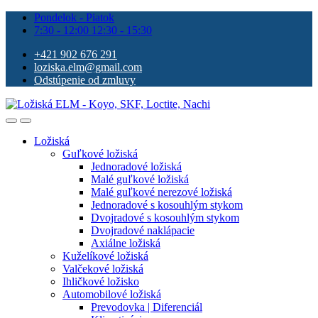
Pondelok - Piatok
7:30 - 12:00 12:30 - 15:30
+421 902 676 291
loziska.elm@gmail.com
Odstúpenie od zmluvy
Ložiská
Guľkové ložiská
Jednoradové ložiská
Malé guľkové ložiská
Malé guľkové nerezové ložiská
Jednoradové s kosouhlým stykom
Dvojradové s kosouhlým stykom
Dvojradové naklápacie
Axiálne ložiská
Kuželíkové ložiská
Valčekové ložiská
Ihličkové ložisko
Automobilové ložiská
Prevodovka | Diferenciál