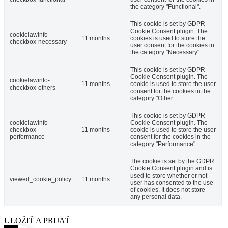
the category "Functional".
This cookie is set by GDPR
Cookie Consent plugin. The
cookielawinfo-
11 months
cookies is used to store the
checkbox-necessary
user consent for the cookies in
the category "Necessary".
This cookie is set by GDPR
Cookie Consent plugin. The
cookielawinfo-
11 months
cookie is used to store the user
checkbox-others
consent for the cookies in the
category "Other.
This cookie is set by GDPR
cookielawinfo-
Cookie Consent plugin. The
checkbox-
11 months
cookie is used to store the user
performance
consent for the cookies in the
category "Performance".
The cookie is set by the GDPR
Cookie Consent plugin and is
used to store whether or not
viewed_cookie_policy
11 months
user has consented to the use
of cookies. It does not store
any personal data.
ULOŽIŤ A PRIJAŤ