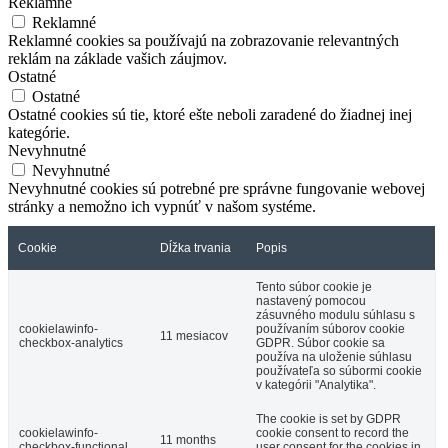
Reklamné
Reklamné
Reklamné cookies sa používajú na zobrazovanie relevantných
reklám na základe vašich záujmov.
Ostatné
Ostatné
Ostatné cookies sú tie, ktoré ešte neboli zaradené do žiadnej inej
kategórie.
Nevyhnutné
Nevyhnutné
Nevyhnutné cookies sú potrebné pre správne fungovanie webovej
stránky a nemožno ich vypnúť v našom systéme.
Cookie
Dĺžka trvania
Popis
Tento súbor cookie je
nastavený pomocou
zásuvného modulu súhlasu s
cookielawinfo-
používaním súborov cookie
11 mesiacov
checkbox-analytics
GDPR. Súbor cookie sa
používa na uloženie súhlasu
používateľa so súbormi cookie
v kategórii "Analytika".
The cookie is set by GDPR
cookielawinfo-
cookie consent to record the
11 months
checkbox-functional
user consent for the cookies in