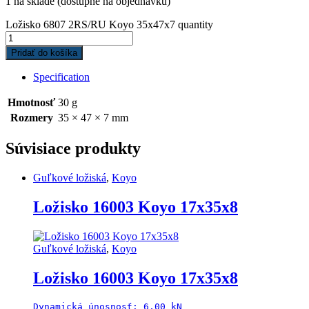
1 na sklade (dostupné na objednávku)
Ložisko 6807 2RS/RU Koyo 35x47x7 quantity
Pridať do košíka
Specification
Hmotnosť
30 g
Rozmery
35 × 47 × 7 mm
Súvisiace produkty
Guľkové ložiská
,
Koyo
Ložisko 16003 Koyo 17x35x8
Guľkové ložiská
,
Koyo
Ložisko 16003 Koyo 17x35x8
Dynamická únosnosť: 6,00 kN
