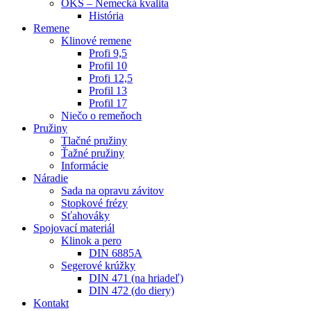
OKS – Nemecká kvalita
História
Remene
Klinové remene
Profi 9,5
Profil 10
Profi 12,5
Profil 13
Profil 17
Niečo o remeňoch
Pružiny
Tlačné pružiny
Ťažné pružiny
Informácie
Náradie
Sada na opravu závitov
Stopkové frézy
Sťahováky
Spojovací materiál
Klinok a pero
DIN 6885A
Segerové krúžky
DIN 471 (na hriadeľ)
DIN 472 (do diery)
Kontakt