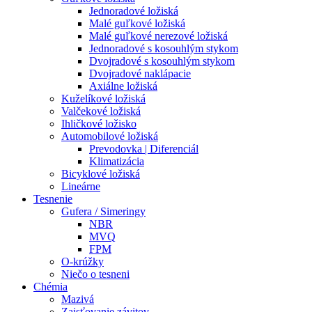
Jednoradové ložiská
Malé guľkové ložiská
Malé guľkové nerezové ložiská
Jednoradové s kosouhlým stykom
Dvojradové s kosouhlým stykom
Dvojradové naklápacie
Axiálne ložiská
Kuželíkové ložiská
Valčekové ložiská
Ihličkové ložisko
Automobilové ložiská
Prevodovka | Diferenciál
Klimatizácia
Bicyklové ložiská
Lineárne
Tesnenie
Gufera / Simeringy
NBR
MVQ
FPM
O-krúžky
Niečo o tesneni
Chémia
Mazivá
Zaisťovanie závitov