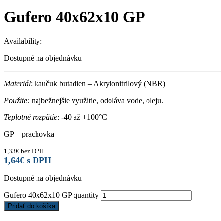
Gufero 40x62x10 GP
Availability:
Dostupné na objednávku
Materiál
: kaučuk butadien – Akrylonitrilový (NBR)
Použite:
najbežnejšie využitie, odoláva vode, oleju.
Teplotné rozpätie
: -40 až +100°C
GP – prachovka
1,33
€
bez DPH
1,64
€
s DPH
Dostupné na objednávku
Gufero 40x62x10 GP quantity
Pridať do košíka