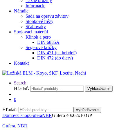
Ťažné pružiny
Informácie
Náradie
Sada na opravu závitov
Stopkové frézy
Sťahováky
Spojovací materiál
Klinok a pero
DIN 6885A
Segerové krúžky
DIN 471 (na hriadeľ)
DIN 472 (do diery)
Kontakt
Search
Hľadať:
Vyhľadávanie
0
Hľadať:
Vyhľadávanie
Domov
E-shop
Gufera
NBR
Gufero 40x62x10 GP
Gufera
,
NBR