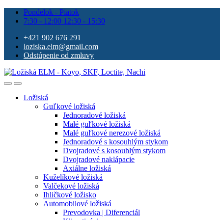
Pondelok - Piatok
7:30 - 12:00 12:30 - 15:30
+421 902 676 291
loziska.elm@gmail.com
Odstúpenie od zmluvy
Ložiská
Guľkové ložiská
Jednoradové ložiská
Malé guľkové ložiská
Malé guľkové nerezové ložiská
Jednoradové s kosouhlým stykom
Dvojradové s kosouhlým stykom
Dvojradové naklápacie
Axiálne ložiská
Kuželíkové ložiská
Valčekové ložiská
Ihličkové ložisko
Automobilové ložiská
Prevodovka | Diferenciál