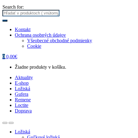
Search for:
Kontakt
Ochrana osobných údajov
Všeobecné obchodné podmienky
Cookie
0
0,00
€
Žiadne produkty v košíku.
Aktuality
E-shop
Ložiská
Gufera
Remene
Loctite
Doprava
Ložiská
Guľkové ložiská