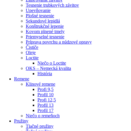
Tesnenie trubkových závitov
Upevňovanie
Plošné tesnenie
Sekundové lepidlá
Konštrukčné lepenie
Kovom plnené tmely
Priemyselné tesnenie
Príprava povrchu a núdzové opravy
Čističe
Oleje
Loctite
Niečo o Loctite
OKS – Nemecká kvalita
História
Remene
Klinové remene
Profi 9,5
Profil 10
Profi 12,5
Profil 13
Profil 17
Niečo o remeňoch
Pružiny
Tlačné pružiny