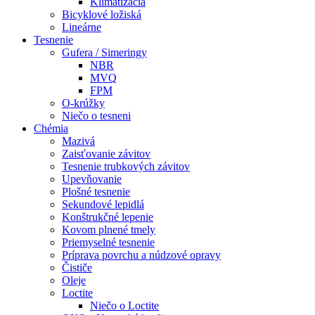
Klimatizácia
Bicyklové ložiská
Lineárne
Tesnenie
Gufera / Simeringy
NBR
MVQ
FPM
O-krúžky
Niečo o tesneni
Chémia
Mazivá
Zaisťovanie závitov
Tesnenie trubkových závitov
Upevňovanie
Plošné tesnenie
Sekundové lepidlá
Konštrukčné lepenie
Kovom plnené tmely
Priemyselné tesnenie
Príprava povrchu a núdzové opravy
Čističe
Oleje
Loctite
Niečo o Loctite