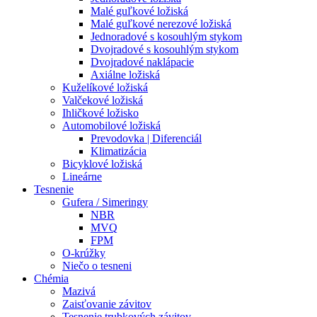
Malé guľkové ložiská
Malé guľkové nerezové ložiská
Jednoradové s kosouhlým stykom
Dvojradové s kosouhlým stykom
Dvojradové naklápacie
Axiálne ložiská
Kuželíkové ložiská
Valčekové ložiská
Ihličkové ložisko
Automobilové ložiská
Prevodovka | Diferenciál
Klimatizácia
Bicyklové ložiská
Lineárne
Tesnenie
Gufera / Simeringy
NBR
MVQ
FPM
O-krúžky
Niečo o tesneni
Chémia
Mazivá
Zaisťovanie závitov
Tesnenie trubkových závitov