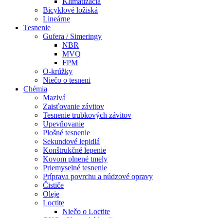
Klimatizácia
Bicyklové ložiská
Lineárne
Tesnenie
Gufera / Simeringy
NBR
MVQ
FPM
O-krúžky
Niečo o tesneni
Chémia
Mazivá
Zaisťovanie závitov
Tesnenie trubkových závitov
Upevňovanie
Plošné tesnenie
Sekundové lepidlá
Konštrukčné lepenie
Kovom plnené tmely
Priemyselné tesnenie
Príprava povrchu a núdzové opravy
Čističe
Oleje
Loctite
Niečo o Loctite