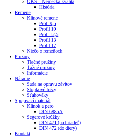
OKS – Nemecká kvalita
História
Remene
Klinové remene
Profi 9,5
Profil 10
Profi 12,5
Profil 13
Profil 17
Niečo o remeňoch
Pružiny
Tlačné pružiny
Ťažné pružiny
Informácie
Náradie
Sada na opravu závitov
Stopkové frézy
Sťahováky
Spojovací materiál
Klinok a pero
DIN 6885A
Segerové krúžky
DIN 471 (na hriadeľ)
DIN 472 (do diery)
Kontakt