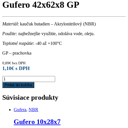
Gufero 42x62x8 GP
Materiál
: kaučuk butadien – Akrylonitrilový (NBR)
Použite:
najbežnejšie využitie, odoláva vode, oleju.
Teplotné rozpätie
: -40 až +100°C
GP – prachovka
0,89
€
bez DPH
1,10
€
s DPH
Gufero
42x62x8
Pridať do košíka
GP
quantity
Súvisiace produkty
Gufera
,
NBR
Gufero 10x28x7