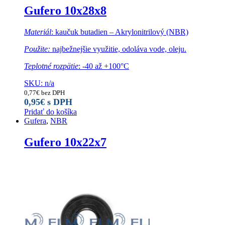
Gufero 10x28x8
Materiál
: kaučuk butadien – Akrylonitrilový (NBR)
Použite:
najbežnejšie využitie, odoláva vode, oleju.
Teplotné rozpätie
: -40 až +100°C
SKU: n/a
0,77
€
bez DPH
0,95
€
s DPH
Pridať do košíka
Gufera
,
NBR
Gufero 10x22x7