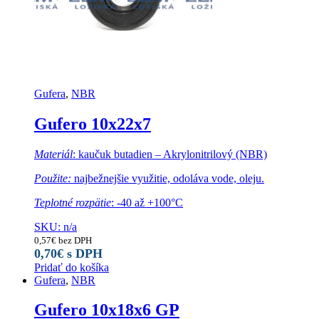
Gufera
,
NBR
Gufero 10x22x7
Materiál
: kaučuk butadien – Akrylonitrilový (NBR)
Použite:
najbežnejšie využitie, odoláva vode, oleju.
Teplotné rozpätie
: -40 až +100°C
SKU: n/a
0,57
€
bez DPH
0,70
€
s DPH
Pridať do košíka
Gufera
,
NBR
Gufero 10x18x6 GP