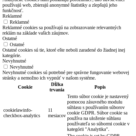
používajú web, zbierajú anonymné štatistiky a zlepšujú jeho
funkčnosť.
Reklamné
Reklamné
Reklamné cookies sa používajú na zobrazovanie relevantných
reklám na základe vašich záujmov.
Ostatné
Ostatné
Ostatné cookies sú tie, ktoré ešte neboli zaradené do žiadnej inej
kategórie.
Nevyhnutné
Nevyhnutné
Nevyhnutné cookies sú potrebné pre správne fungovanie webovej
stránky a nemožno ich vypnúť v našom systéme.
Dĺžka
Cookie
Popis
trvania
Tento súbor cookie je nastavený
pomocou zásuvného modulu
súhlasu s používaním súborov
cookielawinfo-
11
cookie GDPR. Súbor cookie sa
checkbox-analytics
mesiacov
používa na uloženie súhlasu
používateľa so súbormi cookie v
kategórii "Analytika".
The cookie is set by GDPR