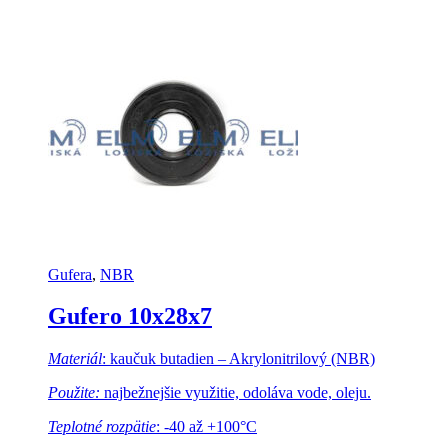
Gufera
,
NBR
Gufero 10x28x7
Materiál
: kaučuk butadien – Akrylonitrilový (NBR)
Použite:
najbežnejšie využitie, odoláva vode, oleju.
Teplotné rozpätie
: -40 až +100°C