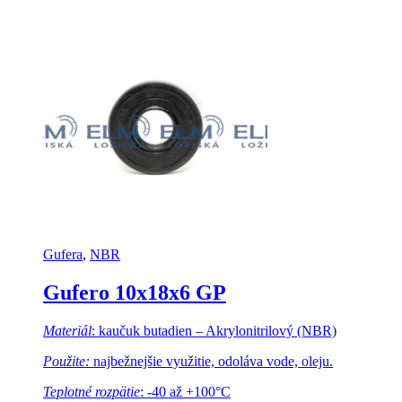
Gufera
,
NBR
Gufero 10x18x6 GP
Materiál
: kaučuk butadien – Akrylonitrilový (NBR)
Použite:
najbežnejšie využitie, odoláva vode, oleju.
Teplotné rozpätie
: -40 až +100°C