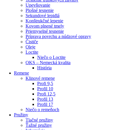
Upevňovanie
Plošné tesnenie
Sekundové lepidlá
Konštrukčné lepenie
Kovom plnené tmely
Priemyselné tesnenie
Príprava povrchu a núdzové opravy
Čističe
Oleje
Loctite
Niečo o Loctite
OKS – Nemecká kvalita
História
Remene
Klinové remene
Profi 9,5
Profil 10
Profi 12,5
Profil 13
Profil 17
Niečo o remeňoch
Pružiny
Tlačné pružiny
Ťažné pružiny