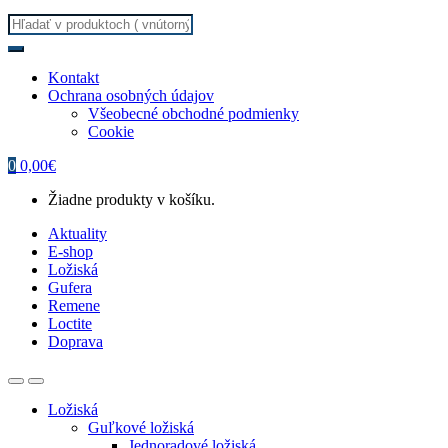
Search
for:
Kontakt
Ochrana osobných údajov
Všeobecné obchodné podmienky
Cookie
0
0,00
€
Žiadne produkty v košíku.
Aktuality
E-shop
Ložiská
Gufera
Remene
Loctite
Doprava
Ložiská
Guľkové ložiská
Jednoradové ložiská