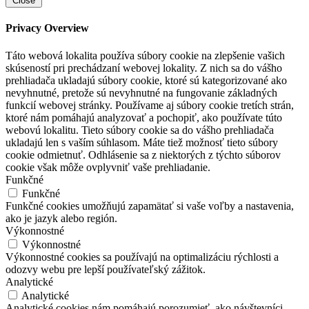
Close
Privacy Overview
Táto webová lokalita používa súbory cookie na zlepšenie vašich
skúseností pri prechádzaní webovej lokality. Z nich sa do vášho
prehliadača ukladajú súbory cookie, ktoré sú kategorizované ako
nevyhnutné, pretože sú nevyhnutné na fungovanie základných
funkcií webovej stránky. Používame aj súbory cookie tretích strán,
ktoré nám pomáhajú analyzovať a pochopiť, ako používate túto
webovú lokalitu. Tieto súbory cookie sa do vášho prehliadača
ukladajú len s vaším súhlasom. Máte tiež možnosť tieto súbory
cookie odmietnuť. Odhlásenie sa z niektorých z týchto súborov
cookie však môže ovplyvniť vaše prehliadanie.
Funkčné
Funkčné
Funkčné cookies umožňujú zapamätať si vaše voľby a nastavenia,
ako je jazyk alebo región.
Výkonnostné
Výkonnostné
Výkonnostné cookies sa používajú na optimalizáciu rýchlosti a
odozvy webu pre lepší používateľský zážitok.
Analytické
Analytické
Analytické cookies nám pomáhajú porozumieť, ako návštevníci