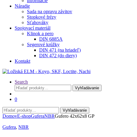
Informácie
Náradie
Sada na opravu závitov
Stopkové frézy
Sťahováky
Spojovací materiál
Klinok a pero
DIN 6885A
Segerové krúžky
DIN 471 (na hriadeľ)
DIN 472 (do diery)
Kontakt
Search
Hľadať:
Vyhľadávanie
0
Hľadať:
Vyhľadávanie
Domov
E-shop
Gufera
NBR
Gufero 42x62x8 GP
Gufera
,
NBR