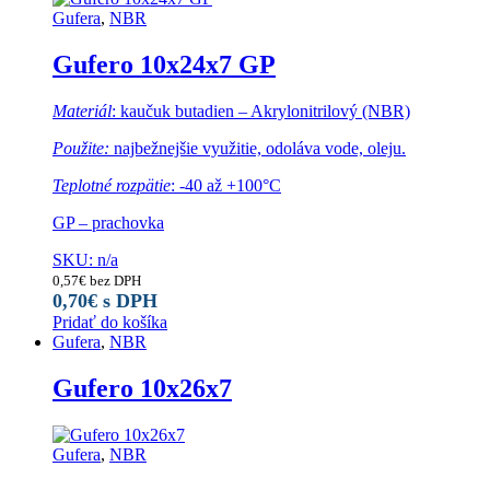
Gufera
,
NBR
Gufero 10x24x7 GP
Materiál
: kaučuk butadien – Akrylonitrilový (NBR)
Použite:
najbežnejšie využitie, odoláva vode, oleju.
Teplotné rozpätie
: -40 až +100°C
GP – prachovka
SKU: n/a
0,57
€
bez DPH
0,70
€
s DPH
Pridať do košíka
Gufera
,
NBR
Gufero 10x26x7
Gufera
,
NBR