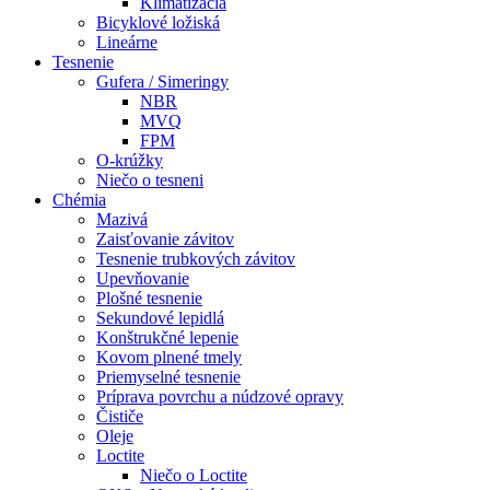
Klimatizácia
Bicyklové ložiská
Lineárne
Tesnenie
Gufera / Simeringy
NBR
MVQ
FPM
O-krúžky
Niečo o tesneni
Chémia
Mazivá
Zaisťovanie závitov
Tesnenie trubkových závitov
Upevňovanie
Plošné tesnenie
Sekundové lepidlá
Konštrukčné lepenie
Kovom plnené tmely
Priemyselné tesnenie
Príprava povrchu a núdzové opravy
Čističe
Oleje
Loctite
Niečo o Loctite