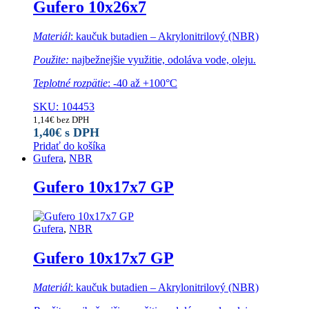
Gufero 10x26x7
Materiál
: kaučuk butadien – Akrylonitrilový (NBR)
Použite:
najbežnejšie využitie, odoláva vode, oleju.
Teplotné rozpätie
: -40 až +100°C
SKU: 104453
1,14
€
bez DPH
1,40
€
s DPH
Pridať do košíka
Gufera
,
NBR
Gufero 10x17x7 GP
Gufera
,
NBR
Gufero 10x17x7 GP
Materiál
: kaučuk butadien – Akrylonitrilový (NBR)