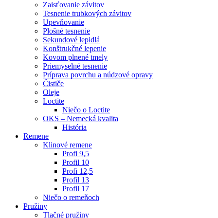
Zaisťovanie závitov
Tesnenie trubkových závitov
Upevňovanie
Plošné tesnenie
Sekundové lepidlá
Konštrukčné lepenie
Kovom plnené tmely
Priemyselné tesnenie
Príprava povrchu a núdzové opravy
Čističe
Oleje
Loctite
Niečo o Loctite
OKS – Nemecká kvalita
História
Remene
Klinové remene
Profi 9,5
Profil 10
Profi 12,5
Profil 13
Profil 17
Niečo o remeňoch
Pružiny
Tlačné pružiny