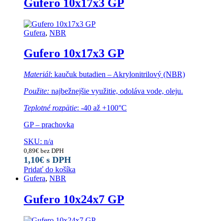
Gufero 10x17x3 GP
Gufera
,
NBR
Gufero 10x17x3 GP
Materiál
: kaučuk butadien – Akrylonitrilový (NBR)
Použite:
najbežnejšie využitie, odoláva vode, oleju.
Teplotné rozpätie
: -40 až +100°C
GP – prachovka
SKU: n/a
0,89
€
bez DPH
1,10
€
s DPH
Pridať do košíka
Gufera
,
NBR
Gufero 10x24x7 GP