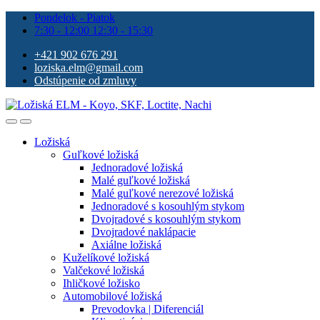
Pondelok - Piatok
7:30 - 12:00 12:30 - 15:30
+421 902 676 291
loziska.elm@gmail.com
Odstúpenie od zmluvy
Ložiská
Guľkové ložiská
Jednoradové ložiská
Malé guľkové ložiská
Malé guľkové nerezové ložiská
Jednoradové s kosouhlým stykom
Dvojradové s kosouhlým stykom
Dvojradové naklápacie
Axiálne ložiská
Kuželíkové ložiská
Valčekové ložiská
Ihličkové ložisko
Automobilové ložiská
Prevodovka | Diferenciál