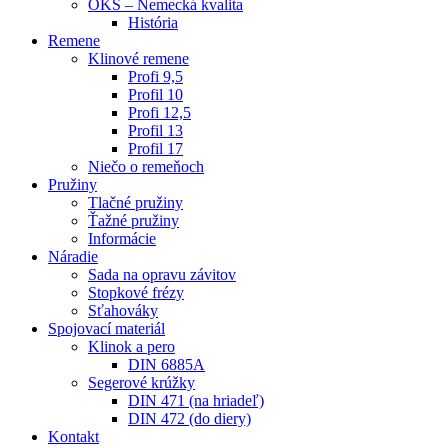
OKS – Nemecká kvalita
História
Remene
Klinové remene
Profi 9,5
Profil 10
Profi 12,5
Profil 13
Profil 17
Niečo o remeňoch
Pružiny
Tlačné pružiny
Ťažné pružiny
Informácie
Náradie
Sada na opravu závitov
Stopkové frézy
Sťahováky
Spojovací materiál
Klinok a pero
DIN 6885A
Segerové krúžky
DIN 471 (na hriadeľ)
DIN 472 (do diery)
Kontakt