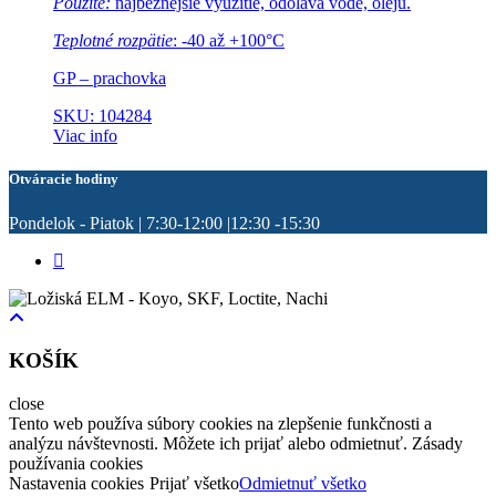
Použite:
najbežnejšie využitie, odoláva vode, oleju.
Teplotné rozpätie
: -40 až +100°C
GP – prachovka
SKU: 104284
Viac info
Otváracie hodiny
Pondelok - Piatok | 7:30-12:00 |12:30 -15:30
KOŠÍK
close
Tento web používa súbory cookies na zlepšenie funkčnosti a
analýzu návštevnosti. Môžete ich prijať alebo odmietnuť. Zásady
používania cookies
Nastavenia cookies
Prijať všetko
Odmietnuť všetko