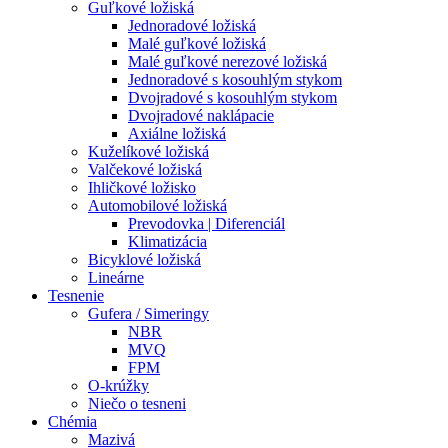
Guľkové ložiská
Jednoradové ložiská
Malé guľkové ložiská
Malé guľkové nerezové ložiská
Jednoradové s kosouhlým stykom
Dvojradové s kosouhlým stykom
Dvojradové naklápacie
Axiálne ložiská
Kuželíkové ložiská
Valčekové ložiská
Ihličkové ložisko
Automobilové ložiská
Prevodovka | Diferenciál
Klimatizácia
Bicyklové ložiská
Lineárne
Tesnenie
Gufera / Simeringy
NBR
MVQ
FPM
O-krúžky
Niečo o tesneni
Chémia
Mazivá