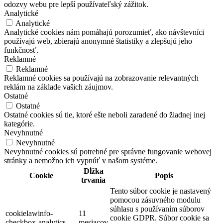
odozvy webu pre lepší používateľský zážitok.
Analytické
Analytické
Analytické cookies nám pomáhajú porozumieť, ako návštevníci
používajú web, zbierajú anonymné štatistiky a zlepšujú jeho
funkčnosť.
Reklamné
Reklamné
Reklamné cookies sa používajú na zobrazovanie relevantných
reklám na základe vašich záujmov.
Ostatné
Ostatné
Ostatné cookies sú tie, ktoré ešte neboli zaradené do žiadnej inej
kategórie.
Nevyhnutné
Nevyhnutné
Nevyhnutné cookies sú potrebné pre správne fungovanie webovej
stránky a nemožno ich vypnúť v našom systéme.
Dĺžka
Cookie
Popis
trvania
Tento súbor cookie je nastavený
pomocou zásuvného modulu
súhlasu s používaním súborov
cookielawinfo-
11
cookie GDPR. Súbor cookie sa
checkbox-analytics
mesiacov