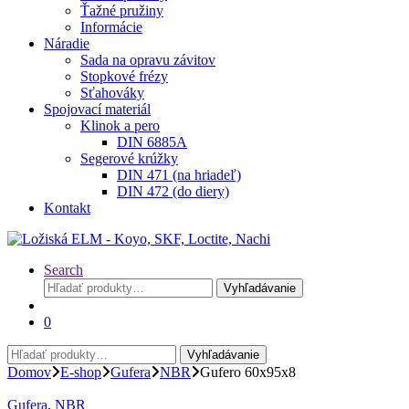
Ťažné pružiny
Informácie
Náradie
Sada na opravu závitov
Stopkové frézy
Sťahováky
Spojovací materiál
Klinok a pero
DIN 6885A
Segerové krúžky
DIN 471 (na hriadeľ)
DIN 472 (do diery)
Kontakt
Search
Hľadať:
Vyhľadávanie
0
Hľadať:
Vyhľadávanie
Domov
E-shop
Gufera
NBR
Gufero 60x95x8
Gufera
,
NBR