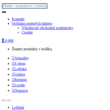
Search for:
Kontakt
Ochrana osobných údajov
Všeobecné obchodné podmienky
Cookie
0
0,00
€
Žiadne produkty v košíku.
Aktuality
E-shop
Ložiská
Gufera
Remene
Loctite
Doprava
Ložiská