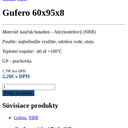
Gufero 60x95x8
Materiál
: kaučuk butadien – Akrylonitrilový (NBR)
Použite:
najbežnejšie využitie, odoláva vode, oleju.
Teplotné rozpätie
: -40 až +100°C
GP – prachovka
1,79
€
bez DPH
2,20
€
s DPH
Gufero
60x95x8
Pridať do košíka
quantity
Súvisiace produkty
Gufera
,
NBR