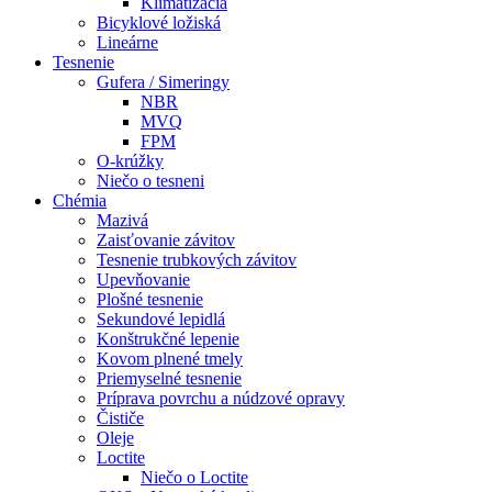
Klimatizácia
Bicyklové ložiská
Lineárne
Tesnenie
Gufera / Simeringy
NBR
MVQ
FPM
O-krúžky
Niečo o tesneni
Chémia
Mazivá
Zaisťovanie závitov
Tesnenie trubkových závitov
Upevňovanie
Plošné tesnenie
Sekundové lepidlá
Konštrukčné lepenie
Kovom plnené tmely
Priemyselné tesnenie
Príprava povrchu a núdzové opravy
Čističe
Oleje
Loctite
Niečo o Loctite