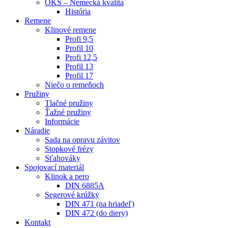
OKS – Nemecká kvalita
História
Remene
Klinové remene
Profi 9,5
Profil 10
Profi 12,5
Profil 13
Profil 17
Niečo o remeňoch
Pružiny
Tlačné pružiny
Ťažné pružiny
Informácie
Náradie
Sada na opravu závitov
Stopkové frézy
Sťahováky
Spojovací materiál
Klinok a pero
DIN 6885A
Segerové krúžky
DIN 471 (na hriadeľ)
DIN 472 (do diery)
Kontakt