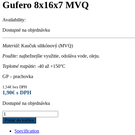
Gufero 8x16x7 MVQ
Availability:
Dostupné na objednávku
Materiál
: Kaučuk silikónový (MVQ)
Použite:
najbežnejšie využitie, odoláva vode, oleju.
Teplotné rozpätie
: -40 až +150°C
GP – prachovka
1,54
€
bez DPH
1,90
€
s DPH
Dostupné na objednávku
Gufero
8x16x7
Pridať do košíka
MVQ
quantity
Specification