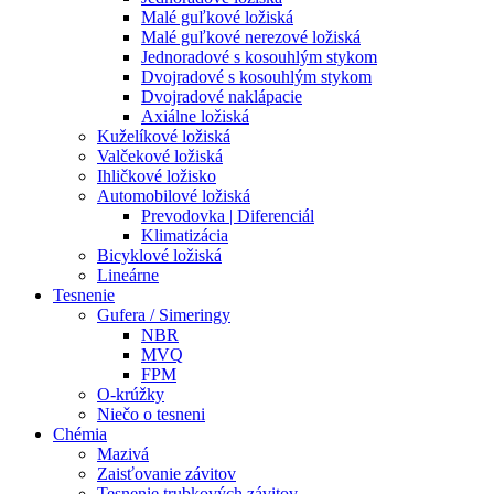
Malé guľkové ložiská
Malé guľkové nerezové ložiská
Jednoradové s kosouhlým stykom
Dvojradové s kosouhlým stykom
Dvojradové naklápacie
Axiálne ložiská
Kuželíkové ložiská
Valčekové ložiská
Ihličkové ložisko
Automobilové ložiská
Prevodovka | Diferenciál
Klimatizácia
Bicyklové ložiská
Lineárne
Tesnenie
Gufera / Simeringy
NBR
MVQ
FPM
O-krúžky
Niečo o tesneni
Chémia
Mazivá
Zaisťovanie závitov
Tesnenie trubkových závitov