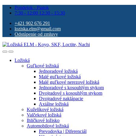
Pondelok - Piatok
7:30 - 12:00 12:30 - 15:30
+421 902 676 291
loziska.elm@gmail.com
Odstúpenie od zmluvy
Ložiská
Guľkové ložiská
Jednoradové ložiská
Malé guľkové ložiská
Malé guľkové nerezové ložiská
Jednoradové s kosouhlým stykom
Dvojradové s kosouhlým stykom
Dvojradové naklápacie
Axiálne ložiská
Kuželíkové ložiská
Valčekové ložiská
Ihličkové ložisko
Automobilové ložiská
Prevodovka | Diferenciál