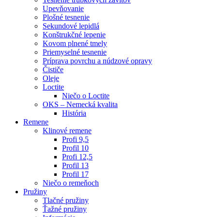
Upevňovanie
Plošné tesnenie
Sekundové lepidlá
Konštrukčné lepenie
Kovom plnené tmely
Priemyselné tesnenie
Príprava povrchu a núdzové opravy
Čističe
Oleje
Loctite
Niečo o Loctite
OKS – Nemecká kvalita
História
Remene
Klinové remene
Profi 9,5
Profil 10
Profi 12,5
Profil 13
Profil 17
Niečo o remeňoch
Pružiny
Tlačné pružiny
Ťažné pružiny