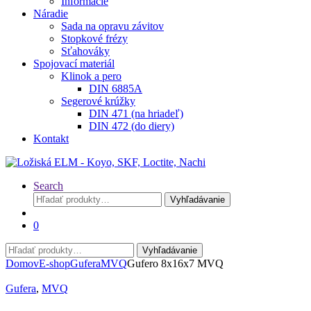
Informácie
Náradie
Sada na opravu závitov
Stopkové frézy
Sťahováky
Spojovací materiál
Klinok a pero
DIN 6885A
Segerové krúžky
DIN 471 (na hriadeľ)
DIN 472 (do diery)
Kontakt
Search
Hľadať:
Vyhľadávanie
0
Hľadať:
Vyhľadávanie
Domov
E-shop
Gufera
MVQ
Gufero 8x16x7 MVQ
Gufera
,
MVQ