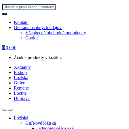
Search
for:
Kontakt
Ochrana osobných údajov
Všeobecné obchodné podmienky
Cookie
0
0,00
€
Žiadne produkty v košíku.
Aktuality
E-shop
Ložiská
Gufera
Remene
Loctite
Doprava
Ložiská
Guľkové ložiská
Jednoradové ložiská