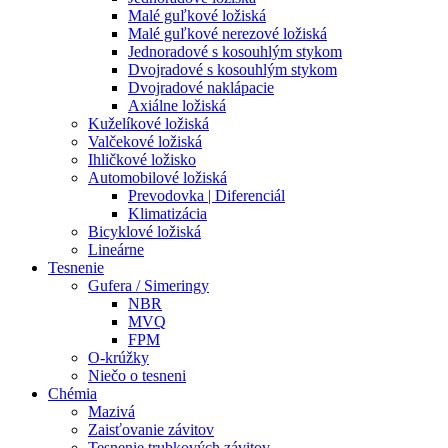
Malé guľkové ložiská
Malé guľkové nerezové ložiská
Jednoradové s kosouhlým stykom
Dvojradové s kosouhlým stykom
Dvojradové naklápacie
Axiálne ložiská
Kuželíkové ložiská
Valčekové ložiská
Ihličkové ložisko
Automobilové ložiská
Prevodovka | Diferenciál
Klimatizácia
Bicyklové ložiská
Lineárne
Tesnenie
Gufera / Simeringy
NBR
MVQ
FPM
O-krúžky
Niečo o tesneni
Chémia
Mazivá
Zaisťovanie závitov
Tesnenie trubkových závitov