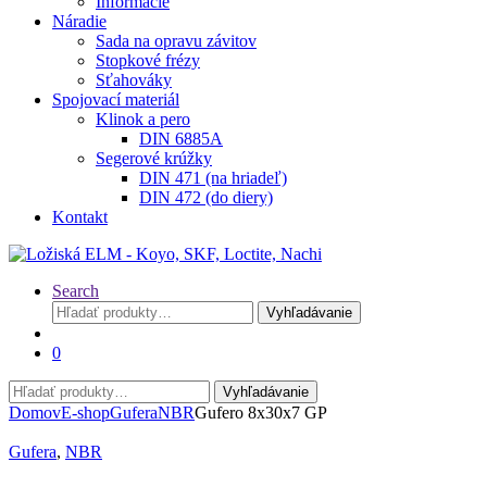
Informácie
Náradie
Sada na opravu závitov
Stopkové frézy
Sťahováky
Spojovací materiál
Klinok a pero
DIN 6885A
Segerové krúžky
DIN 471 (na hriadeľ)
DIN 472 (do diery)
Kontakt
Search
Hľadať:
Vyhľadávanie
0
Hľadať:
Vyhľadávanie
Domov
E-shop
Gufera
NBR
Gufero 8x30x7 GP
Gufera
,
NBR