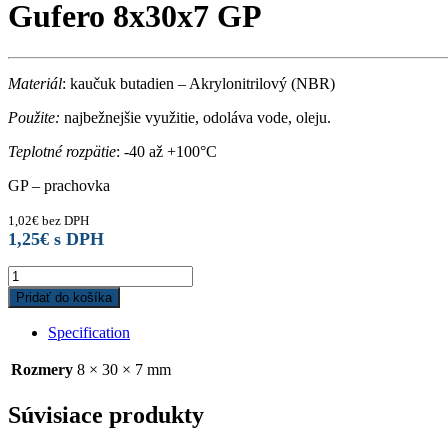
Gufero 8x30x7 GP
Materiál
: kaučuk butadien – Akrylonitrilový (NBR)
Použite:
najbežnejšie využitie, odoláva vode, oleju.
Teplotné rozpätie
: -40 až +100°C
GP – prachovka
1,02
€
bez DPH
1,25
€
s DPH
Gufero
8x30x7
Pridať do košíka
GP
quantity
Specification
Rozmery
8 × 30 × 7 mm
Súvisiace produkty