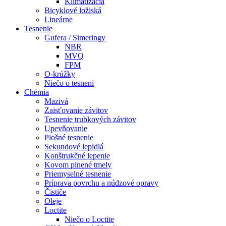
Klimatizácia
Bicyklové ložiská
Lineárne
Tesnenie
Gufera / Simeringy
NBR
MVQ
FPM
O-krúžky
Niečo o tesneni
Chémia
Mazivá
Zaisťovanie závitov
Tesnenie trubkových závitov
Upevňovanie
Plošné tesnenie
Sekundové lepidlá
Konštrukčné lepenie
Kovom plnené tmely
Priemyselné tesnenie
Príprava povrchu a núdzové opravy
Čističe
Oleje
Loctite
Niečo o Loctite