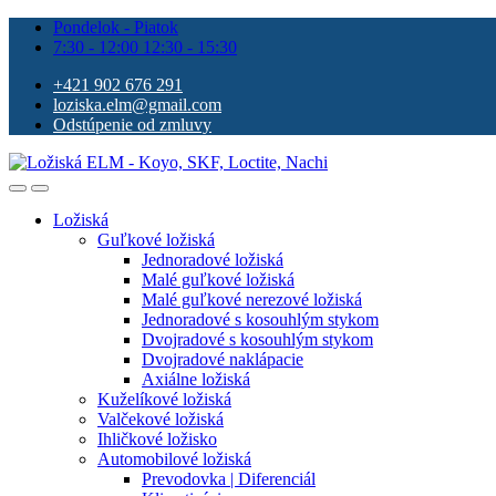
Pondelok - Piatok
7:30 - 12:00 12:30 - 15:30
+421 902 676 291
loziska.elm@gmail.com
Odstúpenie od zmluvy
Ložiská
Guľkové ložiská
Jednoradové ložiská
Malé guľkové ložiská
Malé guľkové nerezové ložiská
Jednoradové s kosouhlým stykom
Dvojradové s kosouhlým stykom
Dvojradové naklápacie
Axiálne ložiská
Kuželíkové ložiská
Valčekové ložiská
Ihličkové ložisko
Automobilové ložiská
Prevodovka | Diferenciál