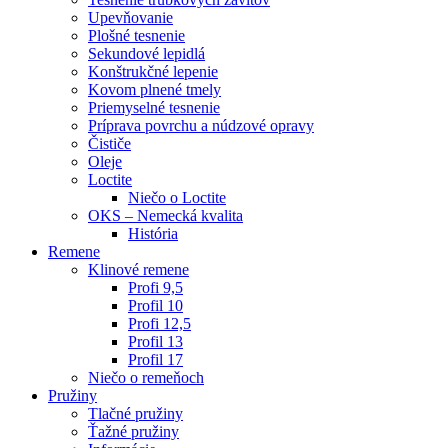
Upevňovanie
Plošné tesnenie
Sekundové lepidlá
Konštrukčné lepenie
Kovom plnené tmely
Priemyselné tesnenie
Príprava povrchu a núdzové opravy
Čističe
Oleje
Loctite
Niečo o Loctite
OKS – Nemecká kvalita
História
Remene
Klinové remene
Profi 9,5
Profil 10
Profi 12,5
Profil 13
Profil 17
Niečo o remeňoch
Pružiny
Tlačné pružiny
Ťažné pružiny