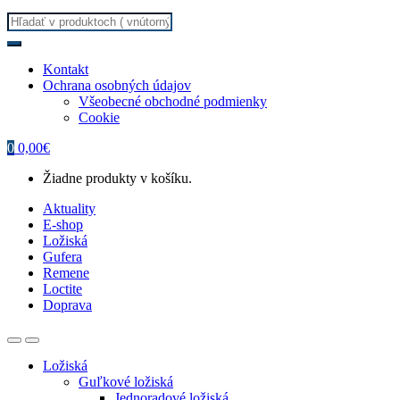
Search
for:
Kontakt
Ochrana osobných údajov
Všeobecné obchodné podmienky
Cookie
0
0,00
€
Žiadne produkty v košíku.
Aktuality
E-shop
Ložiská
Gufera
Remene
Loctite
Doprava
Ložiská
Guľkové ložiská
Jednoradové ložiská