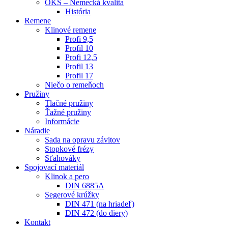
OKS – Nemecká kvalita
História
Remene
Klinové remene
Profi 9,5
Profil 10
Profi 12,5
Profil 13
Profil 17
Niečo o remeňoch
Pružiny
Tlačné pružiny
Ťažné pružiny
Informácie
Náradie
Sada na opravu závitov
Stopkové frézy
Sťahováky
Spojovací materiál
Klinok a pero
DIN 6885A
Segerové krúžky
DIN 471 (na hriadeľ)
DIN 472 (do diery)
Kontakt