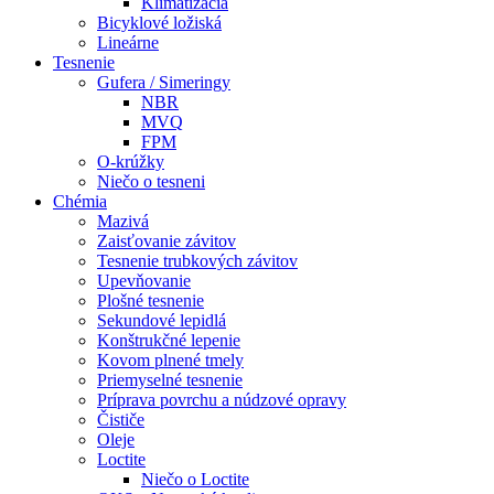
Klimatizácia
Bicyklové ložiská
Lineárne
Tesnenie
Gufera / Simeringy
NBR
MVQ
FPM
O-krúžky
Niečo o tesneni
Chémia
Mazivá
Zaisťovanie závitov
Tesnenie trubkových závitov
Upevňovanie
Plošné tesnenie
Sekundové lepidlá
Konštrukčné lepenie
Kovom plnené tmely
Priemyselné tesnenie
Príprava povrchu a núdzové opravy
Čističe
Oleje
Loctite
Niečo o Loctite