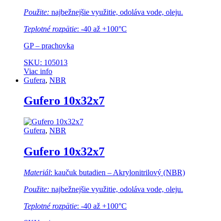
Použite:
najbežnejšie využitie, odoláva vode, oleju.
Teplotné rozpätie
: -40 až +100°C
GP – prachovka
SKU: 105013
Viac info
Gufera
,
NBR
Gufero 10x32x7
Gufera
,
NBR
Gufero 10x32x7
Materiál
: kaučuk butadien – Akrylonitrilový (NBR)
Použite:
najbežnejšie využitie, odoláva vode, oleju.
Teplotné rozpätie
: -40 až +100°C