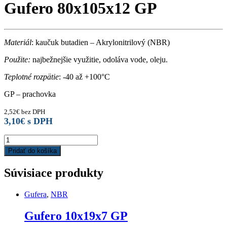
Gufero 80x105x12 GP
Materiál
: kaučuk butadien – Akrylonitrilový (NBR)
Použite:
najbežnejšie využitie, odoláva vode, oleju.
Teplotné rozpätie
: -40 až +100°C
GP – prachovka
2,52
€
bez DPH
3,10
€
s DPH
Gufero
80x105x12
Pridať do košíka
GP
quantity
Súvisiace produkty
Gufera
,
NBR
Gufero 10x19x7 GP