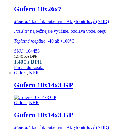
Gufero 10x26x7
Materiál
: kaučuk butadien – Akrylonitrilový (NBR)
Použite:
najbežnejšie využitie, odoláva vode, oleju.
Teplotné rozpätie
: -40 až +100°C
SKU: 104453
1,14
€
bez DPH
1,40
€
s DPH
Pridať do košíka
Gufera
,
NBR
Gufero 10x14x3 GP
Gufera
,
NBR
Gufero 10x14x3 GP
Materiál
: kaučuk butadien – Akrylonitrilový (NBR)