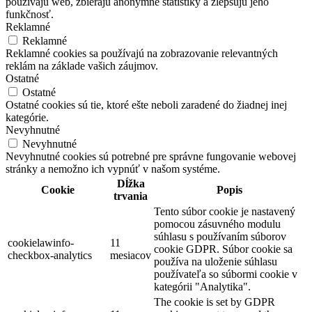
používajú web, zbierajú anonymné štatistiky a zlepšujú jeho
funkčnosť.
Reklamné
Reklamné
Reklamné cookies sa používajú na zobrazovanie relevantných
reklám na základe vašich záujmov.
Ostatné
Ostatné
Ostatné cookies sú tie, ktoré ešte neboli zaradené do žiadnej inej
kategórie.
Nevyhnutné
Nevyhnutné
Nevyhnutné cookies sú potrebné pre správne fungovanie webovej
stránky a nemožno ich vypnúť v našom systéme.
Dĺžka
Cookie
Popis
trvania
Tento súbor cookie je nastavený
pomocou zásuvného modulu
súhlasu s používaním súborov
cookielawinfo-
11
cookie GDPR. Súbor cookie sa
checkbox-analytics
mesiacov
používa na uloženie súhlasu
používateľa so súbormi cookie v
kategórii "Analytika".
The cookie is set by GDPR