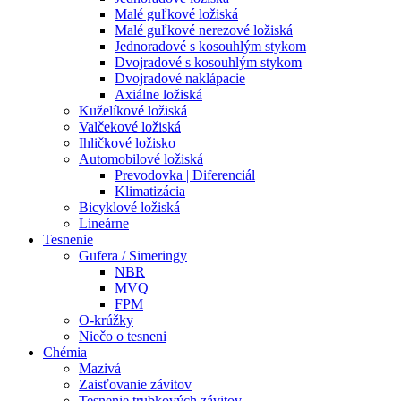
Malé guľkové ložiská
Malé guľkové nerezové ložiská
Jednoradové s kosouhlým stykom
Dvojradové s kosouhlým stykom
Dvojradové naklápacie
Axiálne ložiská
Kuželíkové ložiská
Valčekové ložiská
Ihličkové ložisko
Automobilové ložiská
Prevodovka | Diferenciál
Klimatizácia
Bicyklové ložiská
Lineárne
Tesnenie
Gufera / Simeringy
NBR
MVQ
FPM
O-krúžky
Niečo o tesneni
Chémia
Mazivá
Zaisťovanie závitov
Tesnenie trubkových závitov