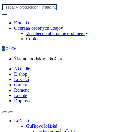
Search
for:
Kontakt
Ochrana osobných údajov
Všeobecné obchodné podmienky
Cookie
0
0,00
€
Žiadne produkty v košíku.
Aktuality
E-shop
Ložiská
Gufera
Remene
Loctite
Doprava
Ložiská
Guľkové ložiská
Jednoradové ložiská