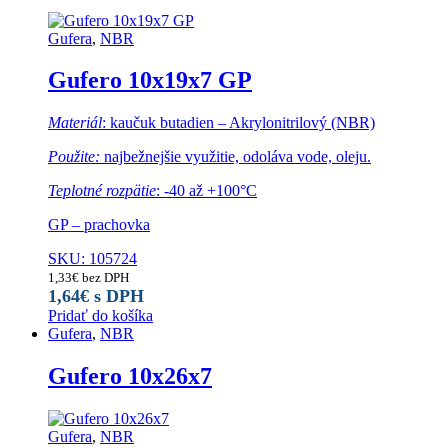
Gufera
,
NBR
Gufero 10x19x7 GP
Materiál
: kaučuk butadien – Akrylonitrilový (NBR)
Použite:
najbežnejšie využitie, odoláva vode, oleju.
Teplotné rozpätie
: -40 až +100°C
GP – prachovka
SKU: 105724
1,33
€
bez DPH
1,64
€
s DPH
Pridať do košíka
Gufera
,
NBR
Gufero 10x26x7
Gufera
,
NBR