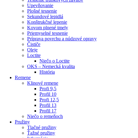
Upevňovanie
Plošné tesnenie
Sekundové lepidlá
Konštrukčné lepenie
Kovom plnené tmely
Priemyselné tesnenie
Príprava povrchu a núdzové opravy
Čističe
Oleje
Loctite
Niečo o Loctite
OKS – Nemecká kvalita
História
Remene
Klinové remene
Profi 9,5
Profil 10
Profi 12,5
Profil 13
Profil 17
Niečo o remeňoch
Pružiny
Tlačné pružiny
Ťažné pružiny