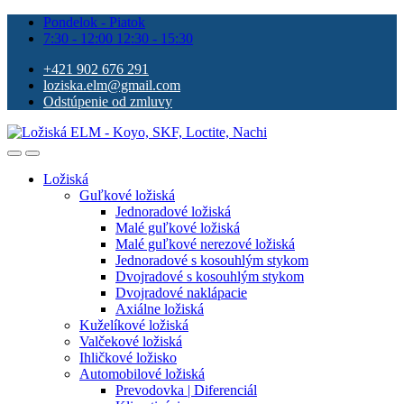
Pondelok - Piatok
7:30 - 12:00 12:30 - 15:30
+421 902 676 291
loziska.elm@gmail.com
Odstúpenie od zmluvy
Ložiská
Guľkové ložiská
Jednoradové ložiská
Malé guľkové ložiská
Malé guľkové nerezové ložiská
Jednoradové s kosouhlým stykom
Dvojradové s kosouhlým stykom
Dvojradové naklápacie
Axiálne ložiská
Kuželíkové ložiská
Valčekové ložiská
Ihličkové ložisko
Automobilové ložiská
Prevodovka | Diferenciál