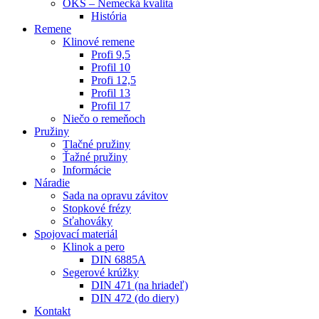
OKS – Nemecká kvalita
História
Remene
Klinové remene
Profi 9,5
Profil 10
Profi 12,5
Profil 13
Profil 17
Niečo o remeňoch
Pružiny
Tlačné pružiny
Ťažné pružiny
Informácie
Náradie
Sada na opravu závitov
Stopkové frézy
Sťahováky
Spojovací materiál
Klinok a pero
DIN 6885A
Segerové krúžky
DIN 471 (na hriadeľ)
DIN 472 (do diery)
Kontakt