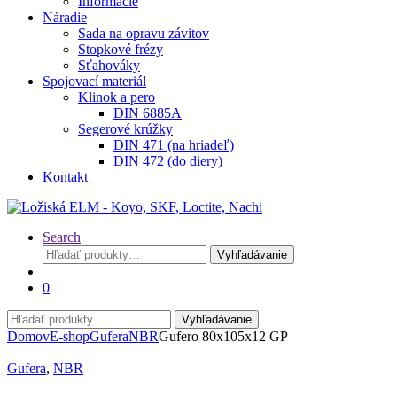
Informácie
Náradie
Sada na opravu závitov
Stopkové frézy
Sťahováky
Spojovací materiál
Klinok a pero
DIN 6885A
Segerové krúžky
DIN 471 (na hriadeľ)
DIN 472 (do diery)
Kontakt
Search
Hľadať:
Vyhľadávanie
0
Hľadať:
Vyhľadávanie
Domov
E-shop
Gufera
NBR
Gufero 80x105x12 GP
Gufera
,
NBR