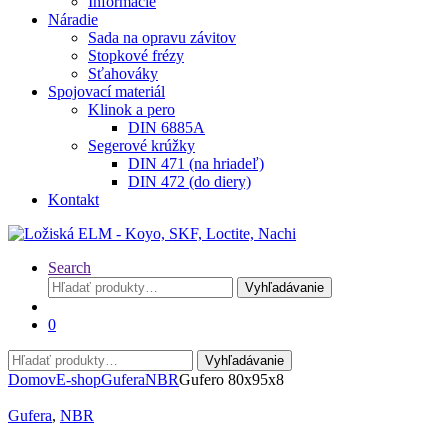
Informácie
Náradie
Sada na opravu závitov
Stopkové frézy
Sťahováky
Spojovací materiál
Klinok a pero
DIN 6885A
Segerové krúžky
DIN 471 (na hriadeľ)
DIN 472 (do diery)
Kontakt
Search
Hľadať:
Vyhľadávanie
0
Hľadať:
Vyhľadávanie
Domov
E-shop
Gufera
NBR
Gufero 80x95x8
Gufera
,
NBR