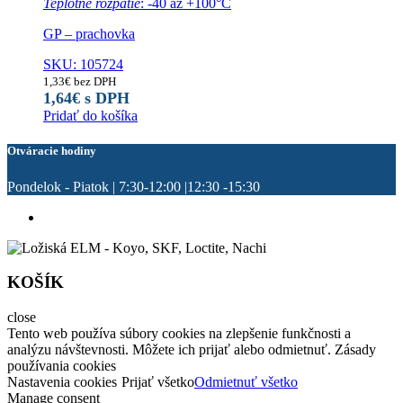
Teplotné rozpätie
: -40 až +100°C
GP – prachovka
SKU: 105724
1,33
€
bez DPH
1,64
€
s DPH
Pridať do košíka
Otváracie hodiny
Pondelok - Piatok | 7:30-12:00 |12:30 -15:30
KOŠÍK
close
Tento web používa súbory cookies na zlepšenie funkčnosti a
analýzu návštevnosti. Môžete ich prijať alebo odmietnuť. Zásady
používania cookies
Nastavenia cookies
Prijať všetko
Odmietnuť všetko
Manage consent