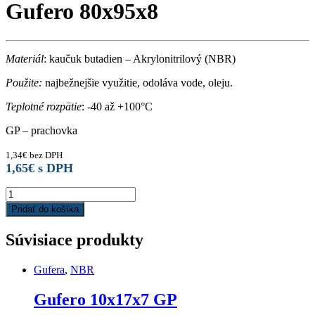
Gufero 80x95x8
Materiál
: kaučuk butadien – Akrylonitrilový (NBR)
Použite:
najbežnejšie využitie, odoláva vode, oleju.
Teplotné rozpätie
: -40 až +100°C
GP – prachovka
1,34
€
bez DPH
1,65
€
s DPH
Gufero
80x95x8
Pridať do košíka
quantity
Súvisiace produkty
Gufera
,
NBR
Gufero 10x17x7 GP