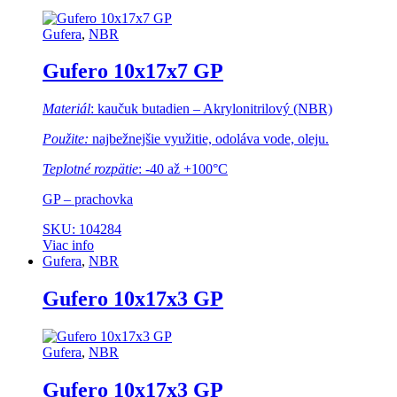
Gufera
,
NBR
Gufero 10x17x7 GP
Materiál
: kaučuk butadien – Akrylonitrilový (NBR)
Použite:
najbežnejšie využitie, odoláva vode, oleju.
Teplotné rozpätie
: -40 až +100°C
GP – prachovka
SKU: 104284
Viac info
Gufera
,
NBR
Gufero 10x17x3 GP
Gufera
,
NBR
Gufero 10x17x3 GP