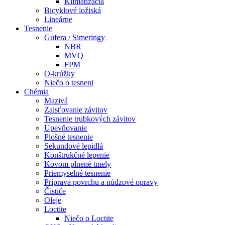
Klimatizácia
Bicyklové ložiská
Lineárne
Tesnenie
Gufera / Simeringy
NBR
MVQ
FPM
O-krúžky
Niečo o tesneni
Chémia
Mazivá
Zaisťovanie závitov
Tesnenie trubkových závitov
Upevňovanie
Plošné tesnenie
Sekundové lepidlá
Konštrukčné lepenie
Kovom plnené tmely
Priemyselné tesnenie
Príprava povrchu a núdzové opravy
Čističe
Oleje
Loctite
Niečo o Loctite