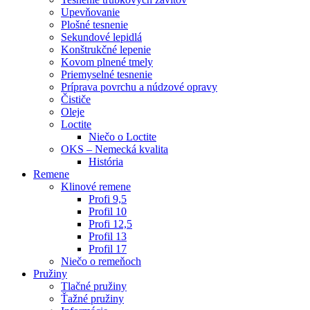
Upevňovanie
Plošné tesnenie
Sekundové lepidlá
Konštrukčné lepenie
Kovom plnené tmely
Priemyselné tesnenie
Príprava povrchu a núdzové opravy
Čističe
Oleje
Loctite
Niečo o Loctite
OKS – Nemecká kvalita
História
Remene
Klinové remene
Profi 9,5
Profil 10
Profi 12,5
Profil 13
Profil 17
Niečo o remeňoch
Pružiny
Tlačné pružiny
Ťažné pružiny