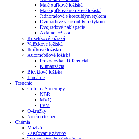
Malé guľkové ložiská
Malé guľkové nerezové ložiská
Jednoradové s kosouhlým stykom
Dvojradové s kosouhlým stykom
Dvojradové naklápacie
Axiálne ložiská
Kuželíkové ložiská
Valčekové ložiská
Ihličkové ložisko
Automobilové ložiská
Prevodovka | Diferenciál
Klimatizácia
Bicyklové ložiská
Lineárne
Tesnenie
Gufera / Simeringy
NBR
MVQ
FPM
O-krúžky
Niečo o tesneni
Chémia
Mazivá
Zaisťovanie závitov
Tesnenie trubkových závitov