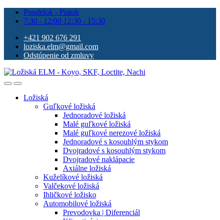
Pondelok - Piatok
7:30 - 12:00 12:30 - 15:30
+421 902 676 291
loziska.elm@gmail.com
Odstúpenie od zmluvy
Ložiská
Guľkové ložiská
Jednoradové ložiská
Malé guľkové ložiská
Malé guľkové nerezové ložiská
Jednoradové s kosouhlým stykom
Dvojradové s kosouhlým stykom
Dvojradové naklápacie
Axiálne ložiská
Kuželíkové ložiská
Valčekové ložiská
Ihličkové ložisko
Automobilové ložiská
Prevodovka | Diferenciál