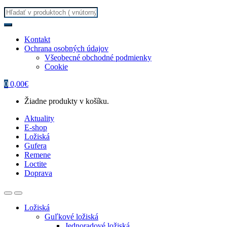
Search
for:
Kontakt
Ochrana osobných údajov
Všeobecné obchodné podmienky
Cookie
0
0,00
€
Žiadne produkty v košíku.
Aktuality
E-shop
Ložiská
Gufera
Remene
Loctite
Doprava
Ložiská
Guľkové ložiská
Jednoradové ložiská