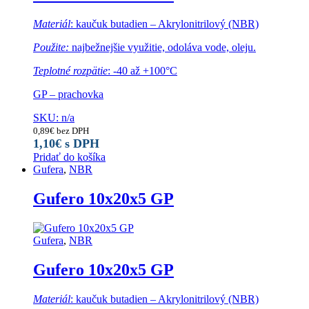
Materiál
: kaučuk butadien – Akrylonitrilový (NBR)
Použite:
najbežnejšie využitie, odoláva vode, oleju.
Teplotné rozpätie
: -40 až +100°C
GP – prachovka
SKU: n/a
0,89
€
bez DPH
1,10
€
s DPH
Pridať do košíka
Gufera
,
NBR
Gufero 10x20x5 GP
Gufera
,
NBR
Gufero 10x20x5 GP
Materiál
: kaučuk butadien – Akrylonitrilový (NBR)