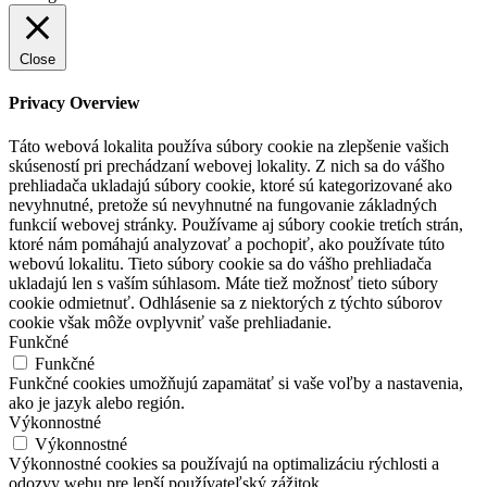
Close
Privacy Overview
Táto webová lokalita používa súbory cookie na zlepšenie vašich
skúseností pri prechádzaní webovej lokality. Z nich sa do vášho
prehliadača ukladajú súbory cookie, ktoré sú kategorizované ako
nevyhnutné, pretože sú nevyhnutné na fungovanie základných
funkcií webovej stránky. Používame aj súbory cookie tretích strán,
ktoré nám pomáhajú analyzovať a pochopiť, ako používate túto
webovú lokalitu. Tieto súbory cookie sa do vášho prehliadača
ukladajú len s vaším súhlasom. Máte tiež možnosť tieto súbory
cookie odmietnuť. Odhlásenie sa z niektorých z týchto súborov
cookie však môže ovplyvniť vaše prehliadanie.
Funkčné
Funkčné
Funkčné cookies umožňujú zapamätať si vaše voľby a nastavenia,
ako je jazyk alebo región.
Výkonnostné
Výkonnostné
Výkonnostné cookies sa používajú na optimalizáciu rýchlosti a
odozvy webu pre lepší používateľský zážitok.