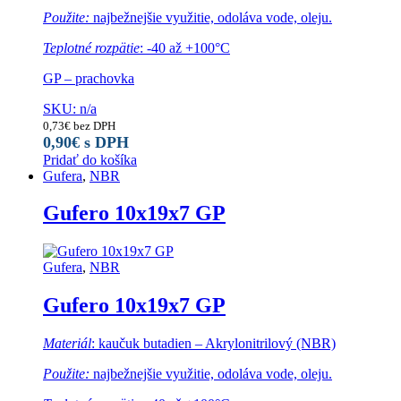
Použite:
najbežnejšie využitie, odoláva vode, oleju.
Teplotné rozpätie
: -40 až +100°C
GP – prachovka
SKU: n/a
0,73
€
bez DPH
0,90
€
s DPH
Pridať do košíka
Gufera
,
NBR
Gufero 10x19x7 GP
Gufera
,
NBR
Gufero 10x19x7 GP
Materiál
: kaučuk butadien – Akrylonitrilový (NBR)
Použite:
najbežnejšie využitie, odoláva vode, oleju.