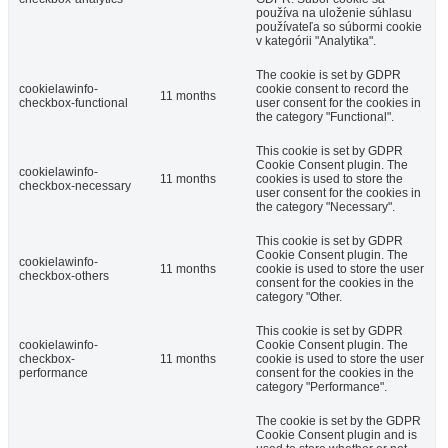
používa na uloženie súhlasu
používateľa so súbormi cookie
v kategórii "Analytika".
The cookie is set by GDPR
cookielawinfo-
cookie consent to record the
11 months
checkbox-functional
user consent for the cookies in
the category "Functional".
This cookie is set by GDPR
Cookie Consent plugin. The
cookielawinfo-
11 months
cookies is used to store the
checkbox-necessary
user consent for the cookies in
the category "Necessary".
This cookie is set by GDPR
Cookie Consent plugin. The
cookielawinfo-
11 months
cookie is used to store the user
checkbox-others
consent for the cookies in the
category "Other.
This cookie is set by GDPR
cookielawinfo-
Cookie Consent plugin. The
checkbox-
11 months
cookie is used to store the user
performance
consent for the cookies in the
category "Performance".
The cookie is set by the GDPR
Cookie Consent plugin and is