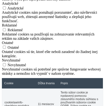
Analytické
Analytické
Analytické cookies nám pomáhajú porozumieť, ako návštevníci
používajú web, zbierajú anonymné štatistiky a zlepšujú jeho
funkčnosť.
Reklamné
Reklamné
Reklamné cookies sa používajú na zobrazovanie relevantných
reklám na základe vašich záujmov.
Ostatné
Ostatné
Ostatné cookies sú tie, ktoré ešte neboli zaradené do žiadnej inej
kategórie.
Nevyhnutné
Nevyhnutné
Nevyhnutné cookies sú potrebné pre správne fungovanie webovej
stránky a nemožno ich vypnúť v našom systéme.
Cookie
Dĺžka trvania
Popis
Tento súbor cookie je
nastavený pomocou
zásuvného modulu súhlasu s
cookielawinfo-
používaním súborov cookie
11 mesiacov
checkbox-analytics
GDPR. Súbor cookie sa