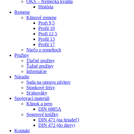
OKS – Nemecká kvalita
História
Remene
Klinové remene
Profi 9,5
Profil 10
Profi 12,5
Profil 13
Profil 17
Niečo o remeňoch
Pružiny
Tlačné pružiny
Ťažné pružiny
Informácie
Náradie
Sada na opravu závitov
Stopkové frézy
Sťahováky
Spojovací materiál
Klinok a pero
DIN 6885A
Segerové krúžky
DIN 471 (na hriadeľ)
DIN 472 (do diery)
Kontakt