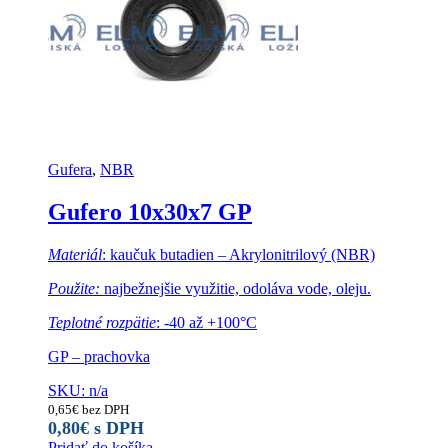
Gufera
,
NBR
Gufero 10x30x7 GP
Materiál
: kaučuk butadien – Akrylonitrilový (NBR)
Použite:
najbežnejšie využitie, odoláva vode, oleju.
Teplotné rozpätie
: -40 až +100°C
GP – prachovka
SKU: n/a
0,65
€
bez DPH
0,80
€
s DPH
Pridať do košíka