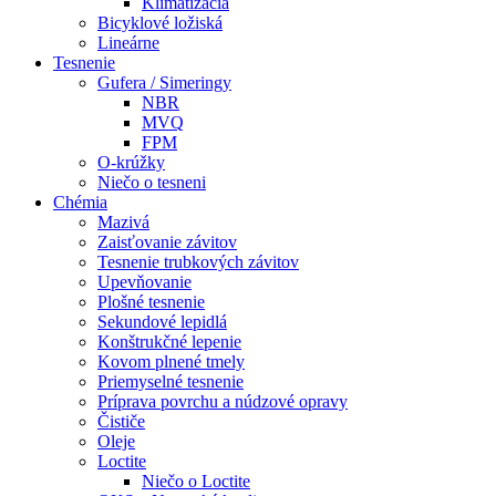
Klimatizácia
Bicyklové ložiská
Lineárne
Tesnenie
Gufera / Simeringy
NBR
MVQ
FPM
O-krúžky
Niečo o tesneni
Chémia
Mazivá
Zaisťovanie závitov
Tesnenie trubkových závitov
Upevňovanie
Plošné tesnenie
Sekundové lepidlá
Konštrukčné lepenie
Kovom plnené tmely
Priemyselné tesnenie
Príprava povrchu a núdzové opravy
Čističe
Oleje
Loctite
Niečo o Loctite