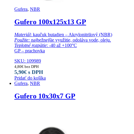
Gufera
,
NBR
Gufero 100x125x13 GP
Materiál
: kaučuk butadien – Akrylonitrilový (NBR)
Použite:
najbežnejšie využitie, odoláva vode, oleju.
Teplotné rozpätie
: -40 až +100°C
GP – prachovka
SKU: 109989
4,80
€
bez DPH
5,90
€
s DPH
Pridať do košíka
Gufera
,
NBR
Gufero 10x30x7 GP