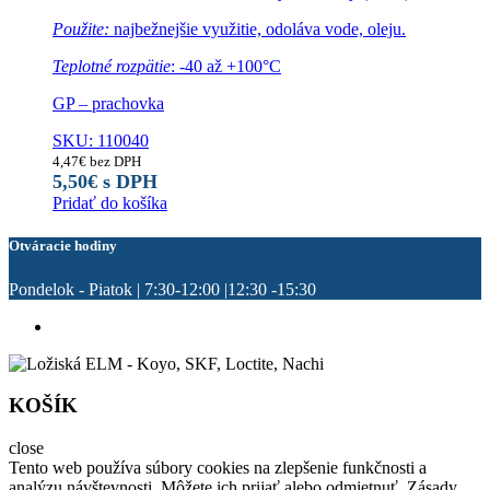
Použite:
najbežnejšie využitie, odoláva vode, oleju.
Teplotné rozpätie
: -40 až +100°C
GP – prachovka
SKU: 110040
4,47
€
bez DPH
5,50
€
s DPH
Pridať do košíka
Otváracie hodiny
Pondelok - Piatok | 7:30-12:00 |12:30 -15:30
KOŠÍK
close
Tento web používa súbory cookies na zlepšenie funkčnosti a
analýzu návštevnosti. Môžete ich prijať alebo odmietnuť. Zásady