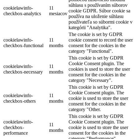
súhlasu s používaním súborov
cookielawinfo-
11
cookie GDPR. Súbor cookie sa
checkbox-analytics
mesiacov
používa na uloženie súhlasu
používateľa so súbormi cookie v
kategórii "Analytika".
The cookie is set by GDPR
cookielawinfo-
11
cookie consent to record the user
checkbox-functional
months
consent for the cookies in the
category "Functional".
This cookie is set by GDPR
Cookie Consent plugin. The
cookielawinfo-
11
cookies is used to store the user
checkbox-necessary
months
consent for the cookies in the
category "Necessary".
This cookie is set by GDPR
Cookie Consent plugin. The
cookielawinfo-
11
cookie is used to store the user
checkbox-others
months
consent for the cookies in the
category "Other.
This cookie is set by GDPR
cookielawinfo-
Cookie Consent plugin. The
11
checkbox-
cookie is used to store the user
months
performance
consent for the cookies in the
category "Performance".