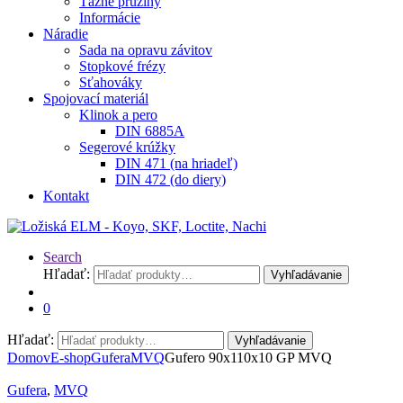
Ťažné pružiny
Informácie
Náradie
Sada na opravu závitov
Stopkové frézy
Sťahováky
Spojovací materiál
Klinok a pero
DIN 6885A
Segerové krúžky
DIN 471 (na hriadeľ)
DIN 472 (do diery)
Kontakt
Search
Hľadať:
Vyhľadávanie
0
Hľadať:
Vyhľadávanie
Domov
E-shop
Gufera
MVQ
Gufero 90x110x10 GP MVQ
Gufera
,
MVQ