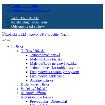
Pondelok - Piatok
7:30 - 12:00 12:30 - 15:30
+421 902 676 291
loziska.elm@gmail.com
Odstúpenie od zmluvy
Ložiská
Guľkové ložiská
Jednoradové ložiská
Malé guľkové ložiská
Malé guľkové nerezové ložiská
Jednoradové s kosouhlým stykom
Dvojradové s kosouhlým stykom
Dvojradové naklápacie
Axiálne ložiská
Kuželíkové ložiská
Valčekové ložiská
Ihličkové ložisko
Automobilové ložiská
Prevodovka | Diferenciál