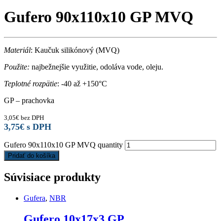
Gufero 90x110x10 GP MVQ
Materiál
: Kaučuk silikónový (MVQ)
Použite:
najbežnejšie využitie, odoláva vode, oleju.
Teplotné rozpätie
: -40 až +150°C
GP – prachovka
3,05
€
bez DPH
3,75
€
s DPH
Gufero 90x110x10 GP MVQ quantity
Pridať do košíka
Súvisiace produkty
Gufera
,
NBR
Gufero 10x17x3 GP