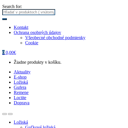
Search for:
Kontakt
Ochrana osobných údajov
Všeobecné obchodné podmienky
Cookie
0
0,00
€
Žiadne produkty v košíku.
Aktuality
E-shop
Ložiská
Gufera
Remene
Loctite
Doprava
Ložiská
Guľkové ložiská