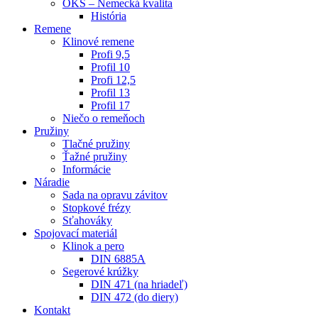
OKS – Nemecká kvalita
História
Remene
Klinové remene
Profi 9,5
Profil 10
Profi 12,5
Profil 13
Profil 17
Niečo o remeňoch
Pružiny
Tlačné pružiny
Ťažné pružiny
Informácie
Náradie
Sada na opravu závitov
Stopkové frézy
Sťahováky
Spojovací materiál
Klinok a pero
DIN 6885A
Segerové krúžky
DIN 471 (na hriadeľ)
DIN 472 (do diery)
Kontakt