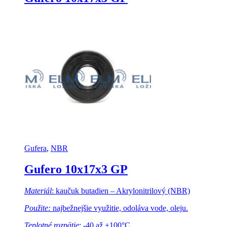
Gufera
,
NBR
Gufero 10x17x3 GP
Materiál
: kaučuk butadien – Akrylonitrilový (NBR)
Použite:
najbežnejšie využitie, odoláva vode, oleju.
Teplotné rozpätie
: -40 až +100°C