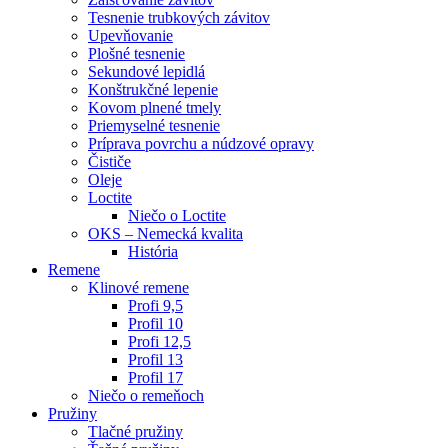
Tesnenie trubkových závitov
Upevňovanie
Plošné tesnenie
Sekundové lepidlá
Konštrukčné lepenie
Kovom plnené tmely
Priemyselné tesnenie
Príprava povrchu a núdzové opravy
Čističe
Oleje
Loctite
Niečo o Loctite
OKS – Nemecká kvalita
História
Remene
Klinové remene
Profi 9,5
Profil 10
Profi 12,5
Profil 13
Profil 17
Niečo o remeňoch
Pružiny
Tlačné pružiny