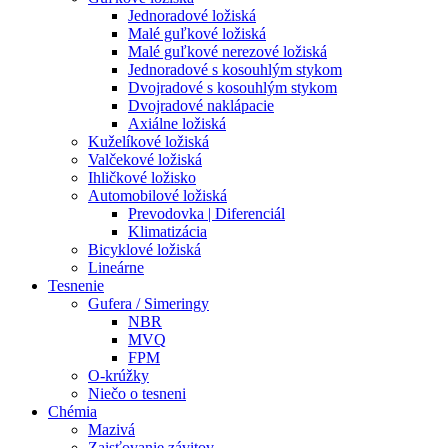
Jednoradové ložiská
Malé guľkové ložiská
Malé guľkové nerezové ložiská
Jednoradové s kosouhlým stykom
Dvojradové s kosouhlým stykom
Dvojradové naklápacie
Axiálne ložiská
Kuželíkové ložiská
Valčekové ložiská
Ihličkové ložisko
Automobilové ložiská
Prevodovka | Diferenciál
Klimatizácia
Bicyklové ložiská
Lineárne
Tesnenie
Gufera / Simeringy
NBR
MVQ
FPM
O-krúžky
Niečo o tesneni
Chémia
Mazivá
Zaisťovanie závitov