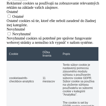
Reklamné cookies sa používajú na zobrazovanie relevantných
reklám na základe vašich záujmov.
Ostatné
Ostatné
Ostatné cookies sú tie, ktoré ešte neboli zaradené do žiadnej
inej kategórie.
Nevyhnutné
Nevyhnutné
Nevyhnutné cookies sú potrebné pre správne fungovanie
webovej stránky a nemožno ich vypnúť v našom systéme.
Dĺžka
Cookie
Popis
trvania
Tento súbor cookie je
nastavený pomocou
zásuvného modulu
súhlasu s používaním
cookielawinfo-
11
súborov cookie GDPR.
checkbox-analytics
mesiacov
Súbor cookie sa používa
na uloženie súhlasu
používateľa so súbormi
cookie v kategórii
"Analytika".
The cookie is set by
GDPR cookie consent to