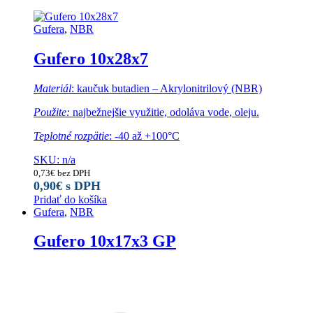
Gufera
,
NBR
Gufero 10x28x7
Materiál
: kaučuk butadien – Akrylonitrilový (NBR)
Použite:
najbežnejšie využitie, odoláva vode, oleju.
Teplotné rozpätie
: -40 až +100°C
SKU: n/a
0,73
€
bez DPH
0,90
€
s DPH
Pridať do košíka
Gufera
,
NBR
Gufero 10x17x3 GP