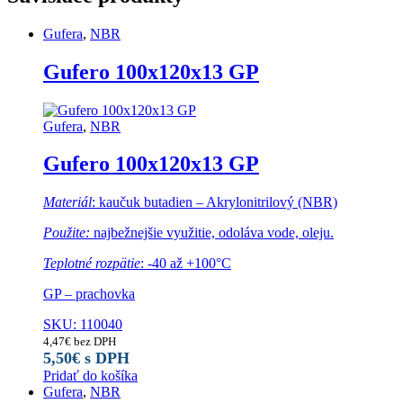
Gufera
,
NBR
Gufero 100x120x13 GP
Gufera
,
NBR
Gufero 100x120x13 GP
Materiál
: kaučuk butadien – Akrylonitrilový (NBR)
Použite:
najbežnejšie využitie, odoláva vode, oleju.
Teplotné rozpätie
: -40 až +100°C
GP – prachovka
SKU: 110040
4,47
€
bez DPH
5,50
€
s DPH
Pridať do košíka
Gufera
,
NBR