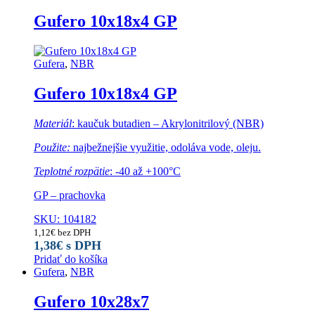
Gufero 10x18x4 GP
Gufera
,
NBR
Gufero 10x18x4 GP
Materiál
: kaučuk butadien – Akrylonitrilový (NBR)
Použite:
najbežnejšie využitie, odoláva vode, oleju.
Teplotné rozpätie
: -40 až +100°C
GP – prachovka
SKU: 104182
1,12
€
bez DPH
1,38
€
s DPH
Pridať do košíka
Gufera
,
NBR
Gufero 10x28x7