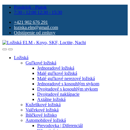
Pondelok - Piatok
7:30 - 12:00 12:30 - 15:30
+421 902 676 291
loziska.elm@gmail.com
Odstúpenie od zmluvy
Ložiská
Guľkové ložiská
Jednoradové ložiská
Malé guľkové ložiská
Malé guľkové nerezové ložiská
Jednoradové s kosouhlým stykom
Dvojradové s kosouhlým stykom
Dvojradové naklápacie
Axiálne ložiská
Kuželíkové ložiská
Valčekové ložiská
Ihličkové ložisko
Automobilové ložiská
Prevodovka | Diferenciál