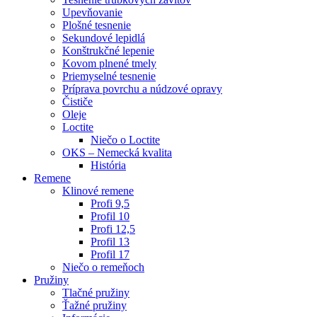
Upevňovanie
Plošné tesnenie
Sekundové lepidlá
Konštrukčné lepenie
Kovom plnené tmely
Priemyselné tesnenie
Príprava povrchu a núdzové opravy
Čističe
Oleje
Loctite
Niečo o Loctite
OKS – Nemecká kvalita
História
Remene
Klinové remene
Profi 9,5
Profil 10
Profi 12,5
Profil 13
Profil 17
Niečo o remeňoch
Pružiny
Tlačné pružiny
Ťažné pružiny