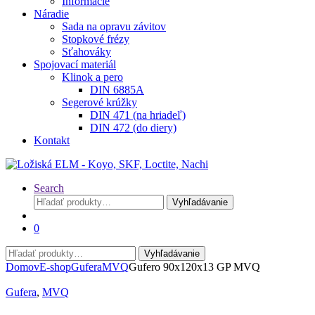
Informácie
Náradie
Sada na opravu závitov
Stopkové frézy
Sťahováky
Spojovací materiál
Klinok a pero
DIN 6885A
Segerové krúžky
DIN 471 (na hriadeľ)
DIN 472 (do diery)
Kontakt
Search
Hľadať:
Vyhľadávanie
0
Hľadať:
Vyhľadávanie
Domov
E-shop
Gufera
MVQ
Gufero 90x120x13 GP MVQ
Gufera
,
MVQ