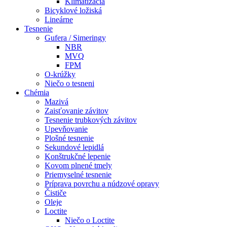
Klimatizácia
Bicyklové ložiská
Lineárne
Tesnenie
Gufera / Simeringy
NBR
MVQ
FPM
O-krúžky
Niečo o tesneni
Chémia
Mazivá
Zaisťovanie závitov
Tesnenie trubkových závitov
Upevňovanie
Plošné tesnenie
Sekundové lepidlá
Konštrukčné lepenie
Kovom plnené tmely
Priemyselné tesnenie
Príprava povrchu a núdzové opravy
Čističe
Oleje
Loctite
Niečo o Loctite