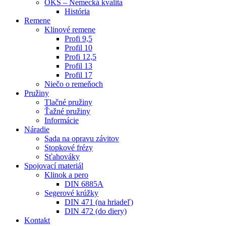
OKS – Nemecká kvalita
História
Remene
Klinové remene
Profi 9,5
Profil 10
Profi 12,5
Profil 13
Profil 17
Niečo o remeňoch
Pružiny
Tlačné pružiny
Ťažné pružiny
Informácie
Náradie
Sada na opravu závitov
Stopkové frézy
Sťahováky
Spojovací materiál
Klinok a pero
DIN 6885A
Segerové krúžky
DIN 471 (na hriadeľ)
DIN 472 (do diery)
Kontakt