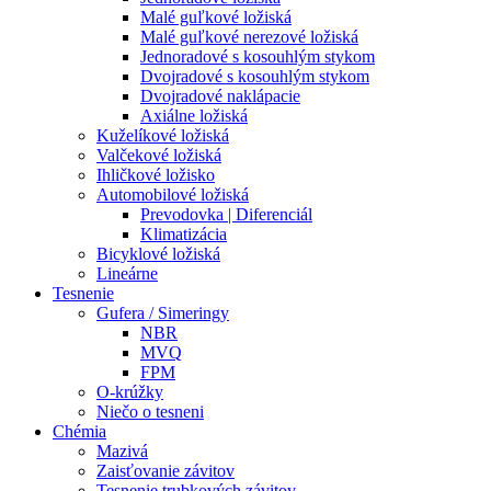
Malé guľkové ložiská
Malé guľkové nerezové ložiská
Jednoradové s kosouhlým stykom
Dvojradové s kosouhlým stykom
Dvojradové naklápacie
Axiálne ložiská
Kuželíkové ložiská
Valčekové ložiská
Ihličkové ložisko
Automobilové ložiská
Prevodovka | Diferenciál
Klimatizácia
Bicyklové ložiská
Lineárne
Tesnenie
Gufera / Simeringy
NBR
MVQ
FPM
O-krúžky
Niečo o tesneni
Chémia
Mazivá
Zaisťovanie závitov
Tesnenie trubkových závitov