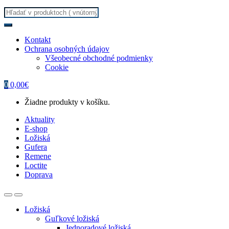
Search
for:
Kontakt
Ochrana osobných údajov
Všeobecné obchodné podmienky
Cookie
0
0,00
€
Žiadne produkty v košíku.
Aktuality
E-shop
Ložiská
Gufera
Remene
Loctite
Doprava
Ložiská
Guľkové ložiská
Jednoradové ložiská