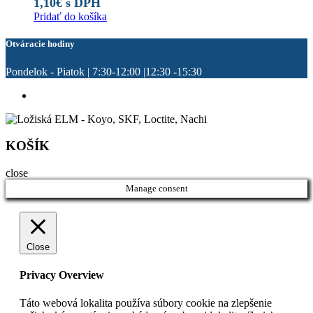
1,10
€
s DPH
Pridať do košíka
Otváracie hodiny
Pondelok - Piatok | 7:30-12:00 |12:30 -15:30
KOŠÍK
close
Manage consent
Close
Privacy Overview
Táto webová lokalita používa súbory cookie na zlepšenie