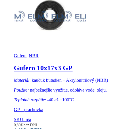
Gufera
,
NBR
Gufero 10x17x3 GP
Materiál
: kaučuk butadien – Akrylonitrilový (NBR)
Použite:
najbežnejšie využitie, odoláva vode, oleju.
Teplotné rozpätie
: -40 až +100°C
GP – prachovka
SKU: n/a
0,89
€
bez DPH