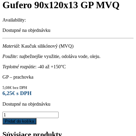
Gufero 90x120x13 GP MVQ
Availability:
Dostupné na objednávku
Materiál
: Kaučuk silikónový (MVQ)
Použite:
najbežnejšie využitie, odoláva vode, oleju.
Teplotné rozpätie
: -40 až +150°C
GP – prachovka
5,08
€
bez DPH
6,25
€
s DPH
Dostupné na objednávku
Gufero
90x120x13
Pridať do košíka
GP
MVQ
Súvisiace produkty
quantity