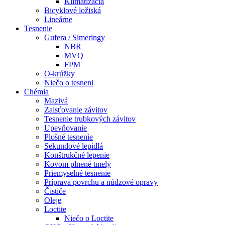
Klimatizácia
Bicyklové ložiská
Lineárne
Tesnenie
Gufera / Simeringy
NBR
MVQ
FPM
O-krúžky
Niečo o tesneni
Chémia
Mazivá
Zaisťovanie závitov
Tesnenie trubkových závitov
Upevňovanie
Plošné tesnenie
Sekundové lepidlá
Konštrukčné lepenie
Kovom plnené tmely
Priemyselné tesnenie
Príprava povrchu a núdzové opravy
Čističe
Oleje
Loctite
Niečo o Loctite