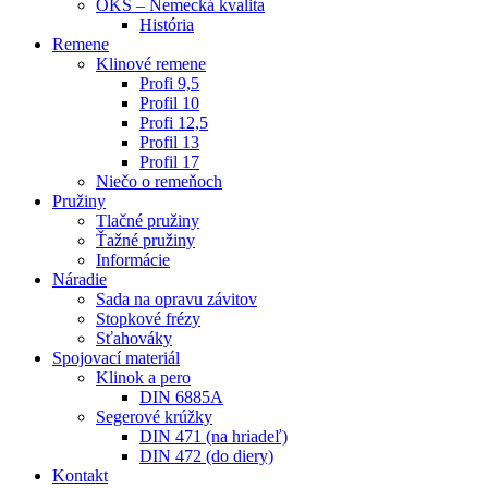
OKS – Nemecká kvalita
História
Remene
Klinové remene
Profi 9,5
Profil 10
Profi 12,5
Profil 13
Profil 17
Niečo o remeňoch
Pružiny
Tlačné pružiny
Ťažné pružiny
Informácie
Náradie
Sada na opravu závitov
Stopkové frézy
Sťahováky
Spojovací materiál
Klinok a pero
DIN 6885A
Segerové krúžky
DIN 471 (na hriadeľ)
DIN 472 (do diery)
Kontakt