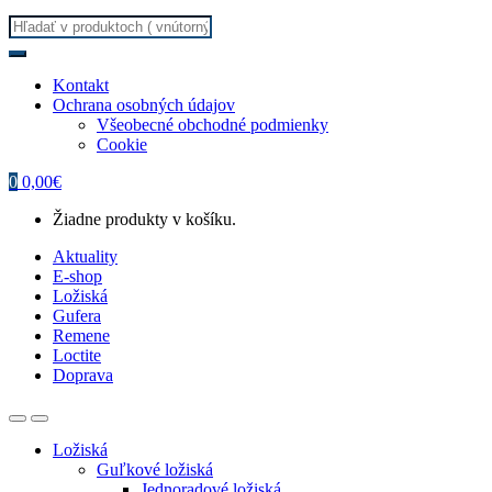
Search
for:
Kontakt
Ochrana osobných údajov
Všeobecné obchodné podmienky
Cookie
0
0,00
€
Žiadne produkty v košíku.
Aktuality
E-shop
Ložiská
Gufera
Remene
Loctite
Doprava
Ložiská
Guľkové ložiská
Jednoradové ložiská