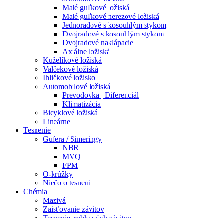
Malé guľkové ložiská
Malé guľkové nerezové ložiská
Jednoradové s kosouhlým stykom
Dvojradové s kosouhlým stykom
Dvojradové naklápacie
Axiálne ložiská
Kuželíkové ložiská
Valčekové ložiská
Ihličkové ložisko
Automobilové ložiská
Prevodovka | Diferenciál
Klimatizácia
Bicyklové ložiská
Lineárne
Tesnenie
Gufera / Simeringy
NBR
MVQ
FPM
O-krúžky
Niečo o tesneni
Chémia
Mazivá
Zaisťovanie závitov
Tesnenie trubkových závitov