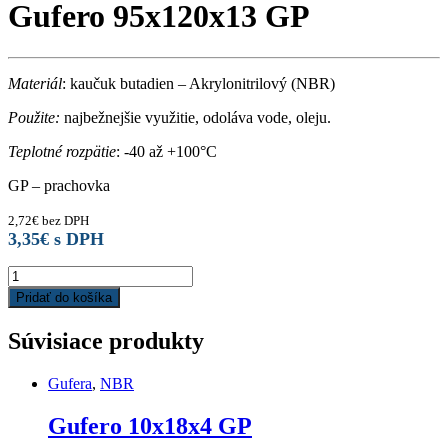
Gufero 95x120x13 GP
Materiál
: kaučuk butadien – Akrylonitrilový (NBR)
Použite:
najbežnejšie využitie, odoláva vode, oleju.
Teplotné rozpätie
: -40 až +100°C
GP – prachovka
2,72
€
bez DPH
3,35
€
s DPH
Gufero
95x120x13
Pridať do košíka
GP
quantity
Súvisiace produkty
Gufera
,
NBR
Gufero 10x18x4 GP