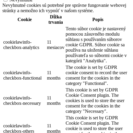
Nevyhnutné cookies sú potrebné pre správne fungovanie webovej
stránky a nemožno ich vypnúť v našom systéme.
Dĺžka
Cookie
Popis
trvania
Tento súbor cookie je nastavený
pomocou zásuvného modulu
súhlasu s používaním súborov
cookielawinfo-
11
cookie GDPR. Súbor cookie sa
checkbox-analytics
mesiacov
používa na uloženie súhlasu
používateľa so súbormi cookie v
kategórii "Analytika".
The cookie is set by GDPR
cookielawinfo-
11
cookie consent to record the user
checkbox-functional
months
consent for the cookies in the
category "Functional".
This cookie is set by GDPR
Cookie Consent plugin. The
cookielawinfo-
11
cookies is used to store the user
checkbox-necessary
months
consent for the cookies in the
category "Necessary".
This cookie is set by GDPR
Cookie Consent plugin. The
cookielawinfo-
11
cookie is used to store the user
checkbox-others
months