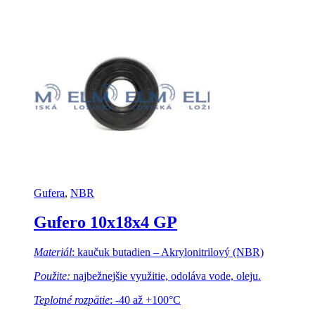
Gufera
,
NBR
Gufero 10x18x4 GP
Materiál
: kaučuk butadien – Akrylonitrilový (NBR)
Použite:
najbežnejšie využitie, odoláva vode, oleju.
Teplotné rozpätie
: -40 až +100°C