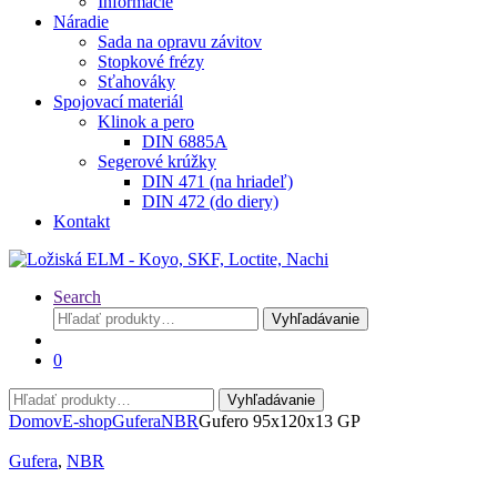
Informácie
Náradie
Sada na opravu závitov
Stopkové frézy
Sťahováky
Spojovací materiál
Klinok a pero
DIN 6885A
Segerové krúžky
DIN 471 (na hriadeľ)
DIN 472 (do diery)
Kontakt
Search
Hľadať:
Vyhľadávanie
0
Hľadať:
Vyhľadávanie
Domov
E-shop
Gufera
NBR
Gufero 95x120x13 GP
Gufera
,
NBR