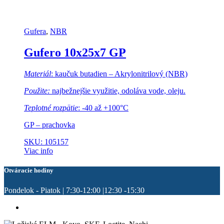
Gufera
,
NBR
Gufero 10x25x7 GP
Materiál
: kaučuk butadien – Akrylonitrilový (NBR)
Použite:
najbežnejšie využitie, odoláva vode, oleju.
Teplotné rozpätie
: -40 až +100°C
GP – prachovka
SKU: 105157
Viac info
Otváracie hodiny
Pondelok - Piatok | 7:30-12:00 |12:30 -15:30