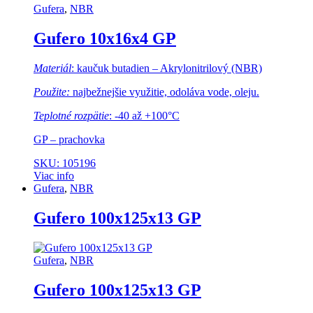
Gufera
,
NBR
Gufero 10x16x4 GP
Materiál
: kaučuk butadien – Akrylonitrilový (NBR)
Použite:
najbežnejšie využitie, odoláva vode, oleju.
Teplotné rozpätie
: -40 až +100°C
GP – prachovka
SKU: 105196
Viac info
Gufera
,
NBR
Gufero 100x125x13 GP
Gufera
,
NBR
Gufero 100x125x13 GP