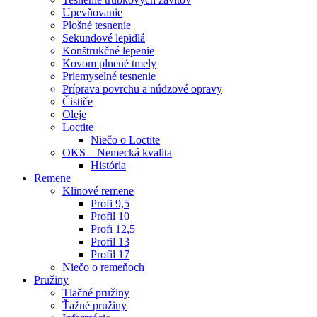
Upevňovanie
Plošné tesnenie
Sekundové lepidlá
Konštrukčné lepenie
Kovom plnené tmely
Priemyselné tesnenie
Príprava povrchu a núdzové opravy
Čističe
Oleje
Loctite
Niečo o Loctite
OKS – Nemecká kvalita
História
Remene
Klinové remene
Profi 9,5
Profil 10
Profi 12,5
Profil 13
Profil 17
Niečo o remeňoch
Pružiny
Tlačné pružiny
Ťažné pružiny