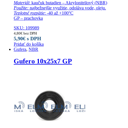
Materiál
: kaučuk butadien – Akrylonitrilový (NBR)
Použite:
najbežnejšie využitie, odoláva vode, oleju.
Teplotné rozpätie
: -40 až +100°C
GP – prachovka
SKU: 109989
4,80
€
bez DPH
5,90
€
s DPH
Pridať do košíka
Gufera
,
NBR
Gufero 10x25x7 GP