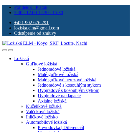
Pondelok - Piatok
7:30 - 12:00 12:30 - 15:30
+421 902 676 291
loziska.elm@gmail.com
Odstúpenie od zmluvy
Ložiská
Guľkové ložiská
Jednoradové ložiská
Malé guľkové ložiská
Malé guľkové nerezové ložiská
Jednoradové s kosouhlým stykom
Dvojradové s kosouhlým stykom
Dvojradové naklápacie
Axiálne ložiská
Kuželíkové ložiská
Valčekové ložiská
Ihličkové ložisko
Automobilové ložiská
Prevodovka | Diferenciál