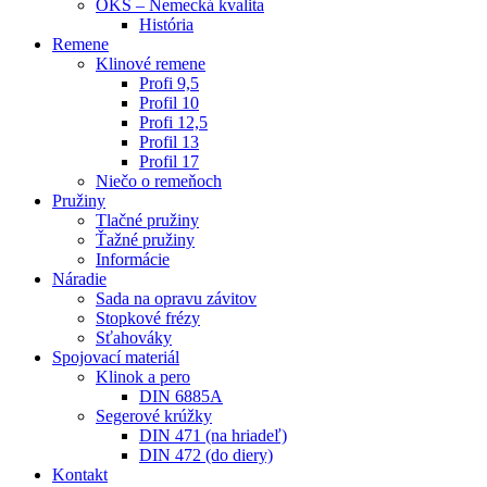
OKS – Nemecká kvalita
História
Remene
Klinové remene
Profi 9,5
Profil 10
Profi 12,5
Profil 13
Profil 17
Niečo o remeňoch
Pružiny
Tlačné pružiny
Ťažné pružiny
Informácie
Náradie
Sada na opravu závitov
Stopkové frézy
Sťahováky
Spojovací materiál
Klinok a pero
DIN 6885A
Segerové krúžky
DIN 471 (na hriadeľ)
DIN 472 (do diery)
Kontakt