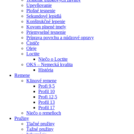
Upevňovanie
Plošné tesnenie
Sekundové lepidlá
Konštrukčné lepenie
Kovom plnené tmely
Priemyselné tesnenie
Príprava povrchu a núdzové opravy
Čističe
Oleje
Loctite
Niečo o Loctite
OKS – Nemecká kvalita
História
Remene
Klinové remene
Profi 9,5
Profil 10
Profi 12,5
Profil 13
Profil 17
Niečo o remeňoch
Pružiny
Tlačné pružiny
Ťažné pružiny