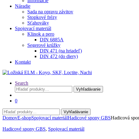
Informácie
Náradie
Sada na opravu závitov
Stopkové frézy
Sťahováky
Spojovací materiál
Klinok a pero
DIN 6885A
Segerové krúžky
DIN 471 (na hriadeľ)
DIN 472 (do diery)
Kontakt
Search
Hľadať:
Vyhľadávanie
0
Hľadať:
Vyhľadávanie
Domov
E-shop
Spojovací materiál
Hadicové spony GBS
Hadicová sp
Hadicové spony GBS
,
Spojovací materiál