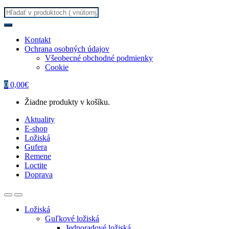
Search
for:
Kontakt
Ochrana osobných údajov
Všeobecné obchodné podmienky
Cookie
0
0,00
€
Žiadne produkty v košíku.
Aktuality
E-shop
Ložiská
Gufera
Remene
Loctite
Doprava
Ložiská
Guľkové ložiská
Jednoradové ložiská