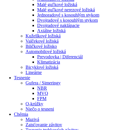
Malé guľkové ložiská
Malé guľkové nerezové ložiská
Jednoradové s kosouhlým stykom
Dvojradové s kosouhlým stykom
Dvojradové naklápacie
Axiálne ložiská
Kuželíkové ložiská
Valčekové ložiská
Ihličkové ložisko
Automobilové ložiská
Prevodovka | Diferenciál
Klimatizácia
Bicyklové ložiská
Lineárne
Tesnenie
Gufera / Simeringy
NBR
MVQ
FPM
O-krúžky
Niečo o tesneni
Chémia
Mazivá
Zaisťovanie závitov
Tesnenie trubkových závitov