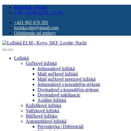
Pondelok - Piatok
7:30 - 12:00 12:30 - 15:30
+421 902 676 291
loziska.elm@gmail.com
Odstúpenie od zmluvy
Ložiská
Guľkové ložiská
Jednoradové ložiská
Malé guľkové ložiská
Malé guľkové nerezové ložiská
Jednoradové s kosouhlým stykom
Dvojradové s kosouhlým stykom
Dvojradové naklápacie
Axiálne ložiská
Kuželíkové ložiská
Valčekové ložiská
Ihličkové ložisko
Automobilové ložiská
Prevodovka | Diferenciál