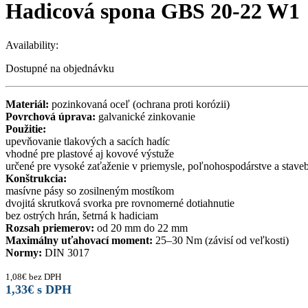
Hadicová spona GBS 20-22 W1
Availability:
Dostupné na objednávku
Materiál:
pozinkovaná oceľ (ochrana proti korózii)
Povrchová úprava:
galvanické zinkovanie
Použitie:
upevňovanie tlakových a sacích hadíc
vhodné pre plastové aj kovové výstuže
určené pre vysoké zaťaženie v priemysle, poľnohospodárstve a stave
Konštrukcia:
masívne pásy so zosilneným mostíkom
dvojitá skrutková svorka pre rovnomerné dotiahnutie
bez ostrých hrán, šetrná k hadiciam
Rozsah priemerov:
od 20 mm do 22 mm
Maximálny uťahovací moment:
25–30 Nm (závisí od veľkosti)
Normy:
DIN 3017
1,08
€
bez DPH
1,33
€
s DPH