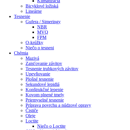
Klimatizácia
Bicyklové ložiská
Lineárne
Tesnenie
Gufera / Simeringy
NBR
MVQ
FPM
O-krúžky
Niečo o tesneni
Chémia
Mazivá
Zaisťovanie závitov
Tesnenie trubkových závitov
Upevňovanie
Plošné tesnenie
Sekundové lepidlá
Konštrukčné lepenie
Kovom plnené tmely
Priemyselné tesnenie
Príprava povrchu a núdzové opravy
Čističe
Oleje
Loctite
Niečo o Loctite