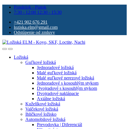
Pondelok - Piatok
7:30 - 12:00 12:30 - 15:30
+421 902 676 291
loziska.elm@gmail.com
Odstúpenie od zmluvy
Ložiská
Guľkové ložiská
Jednoradové ložiská
Malé guľkové ložiská
Malé guľkové nerezové ložiská
Jednoradové s kosouhlým stykom
Dvojradové s kosouhlým stykom
Dvojradové naklápacie
Axiálne ložiská
Kuželíkové ložiská
Valčekové ložiská
Ihličkové ložisko
Automobilové ložiská
Prevodovka | Diferenciál