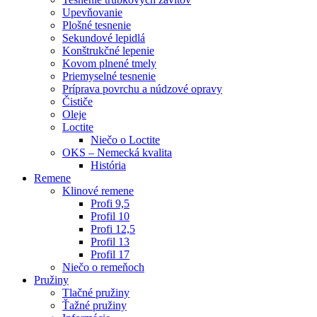
Upevňovanie
Plošné tesnenie
Sekundové lepidlá
Konštrukčné lepenie
Kovom plnené tmely
Priemyselné tesnenie
Príprava povrchu a núdzové opravy
Čističe
Oleje
Loctite
Niečo o Loctite
OKS – Nemecká kvalita
História
Remene
Klinové remene
Profi 9,5
Profil 10
Profi 12,5
Profil 13
Profil 17
Niečo o remeňoch
Pružiny
Tlačné pružiny
Ťažné pružiny