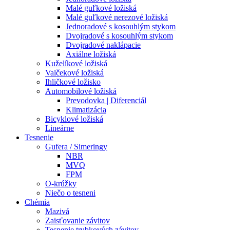
Malé guľkové ložiská
Malé guľkové nerezové ložiská
Jednoradové s kosouhlým stykom
Dvojradové s kosouhlým stykom
Dvojradové naklápacie
Axiálne ložiská
Kuželíkové ložiská
Valčekové ložiská
Ihličkové ložisko
Automobilové ložiská
Prevodovka | Diferenciál
Klimatizácia
Bicyklové ložiská
Lineárne
Tesnenie
Gufera / Simeringy
NBR
MVQ
FPM
O-krúžky
Niečo o tesneni
Chémia
Mazivá
Zaisťovanie závitov
Tesnenie trubkových závitov