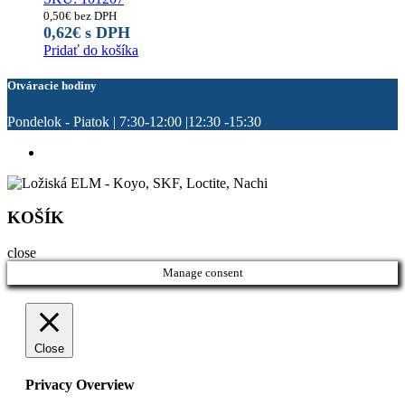
0,50
€
bez DPH
0,62
€
s DPH
Pridať do košíka
Otváracie hodiny
Pondelok - Piatok | 7:30-12:00 |12:30 -15:30
KOŠÍK
close
Manage consent
Close
Privacy Overview