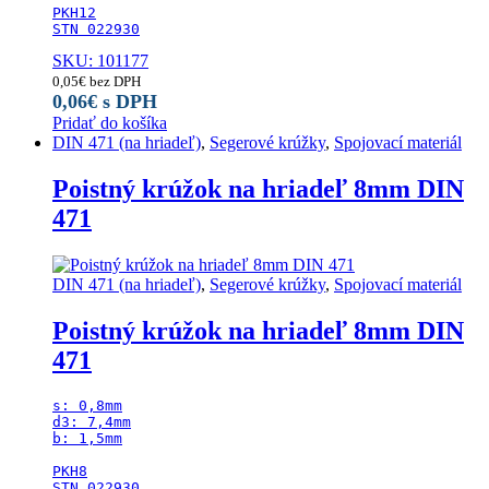
PKH12

STN 022930
SKU: 101177
0,05
€
bez DPH
0,06
€
s DPH
Pridať do košíka
DIN 471 (na hriadeľ)
,
Segerové krúžky
,
Spojovací materiál
Poistný krúžok na hriadeľ 8mm DIN
471
DIN 471 (na hriadeľ)
,
Segerové krúžky
,
Spojovací materiál
Poistný krúžok na hriadeľ 8mm DIN
471
s: 0,8mm

d3: 7,4mm

b: 1,5mm

PKH8

STN 022930