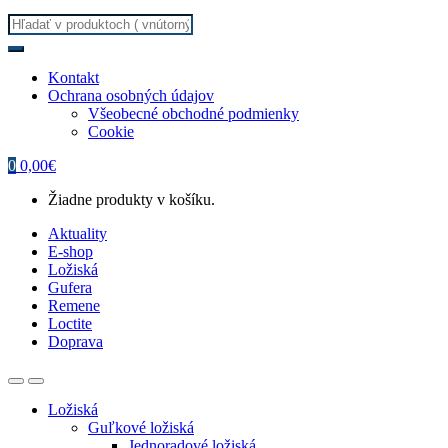
Search
for:
Kontakt
Ochrana osobných údajov
Všeobecné obchodné podmienky
Cookie
0
0,00
€
Žiadne produkty v košíku.
Aktuality
E-shop
Ložiská
Gufera
Remene
Loctite
Doprava
Ložiská
Guľkové ložiská
Jednoradové ložiská