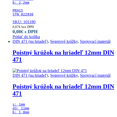
b: 2,2mm

PKH15

STN 022930
SKU: 101180
0,07
€
bez DPH
0,08
€
s DPH
Pridať do košíka
DIN 471 (na hriadeľ)
,
Segerové krúžky
,
Spojovací materiál
Poistný krúžok na hriadeľ 12mm DIN
471
DIN 471 (na hriadeľ)
,
Segerové krúžky
,
Spojovací materiál
Poistný krúžok na hriadeľ 12mm DIN
471
s: 1mm

d3: 11mm

b: 1,8mm
