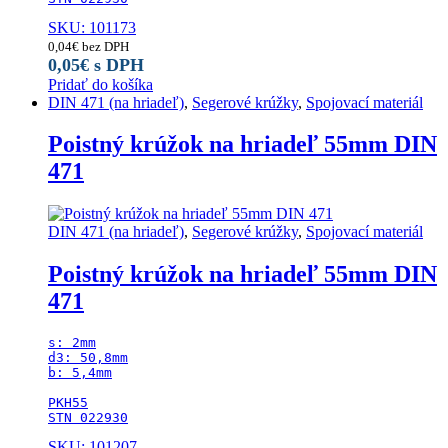
SKU: 101173
0,04
€
bez DPH
0,05
€
s DPH
Pridať do košíka
DIN 471 (na hriadeľ)
,
Segerové krúžky
,
Spojovací materiál
Poistný krúžok na hriadeľ 55mm DIN
471
DIN 471 (na hriadeľ)
,
Segerové krúžky
,
Spojovací materiál
Poistný krúžok na hriadeľ 55mm DIN
471
s: 2mm

d3: 50,8mm

b: 5,4mm

PKH55

STN 022930
SKU: 101207