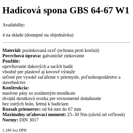
Hadicová spona GBS 64-67 W1
Availability:
4 na sklade (dostupné na objednávku)
Materiál:
pozinkovaná oceľ (ochrana proti korózii)
Povrchová úprava:
galvanické zinkovanie
Použitie:
upevňovanie tlakových a sacích hadíc
vhodné pre plastové aj kovové výstuže
určené pre vysoké zaťaženie v priemysle, poľnohospodárstve a
stavebníctve
Konštrukcia:
masívne pásy so zosilneným mostíkom
dvojitá skrutková svorka pre rovnomerné dotiahnutie
bez ostrých hrán, šetrná k hadiciam
Rozsah priemerov:
od 64 mm do 67 mm
Maximálny uťahovací moment:
25–30 Nm (závisí od veľkosti)
Normy:
DIN 3017
1,18
€
bez DPH