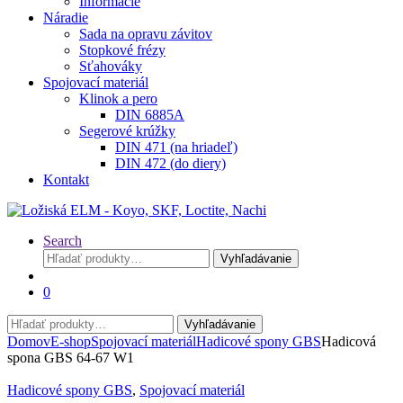
Informácie
Náradie
Sada na opravu závitov
Stopkové frézy
Sťahováky
Spojovací materiál
Klinok a pero
DIN 6885A
Segerové krúžky
DIN 471 (na hriadeľ)
DIN 472 (do diery)
Kontakt
Search
Hľadať:
Vyhľadávanie
0
Hľadať:
Vyhľadávanie
Domov
E-shop
Spojovací materiál
Hadicové spony GBS
Hadicová
spona GBS 64-67 W1
Hadicové spony GBS
,
Spojovací materiál