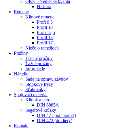
OKS – Nemecká kvalita
História
Remene
Klinové remene
Profi 9,5
Profil 10
Profi 12,5
Profil 13
Profil 17
Niečo o remeňoch
Pružiny
Tlačné pružiny
Ťažné pružiny
Informácie
Náradie
Sada na opravu závitov
Stopkové frézy
Sťahováky
Spojovací materiál
Klinok a pero
DIN 6885A
Segerové krúžky
DIN 471 (na hriadeľ)
DIN 472 (do diery)
Kontakt