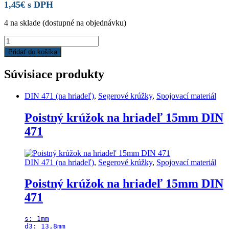
1,45
€
s DPH
4 na sklade (dostupné na objednávku)
Hadicová
spona
Pridať do košíka
GBS
64-
Súvisiace produkty
67
W1
quantity
DIN 471 (na hriadeľ)
,
Segerové krúžky
,
Spojovací materiál
Poistný krúžok na hriadeľ 15mm DIN
471
DIN 471 (na hriadeľ)
,
Segerové krúžky
,
Spojovací materiál
Poistný krúžok na hriadeľ 15mm DIN
471
s: 1mm

d3: 13,8mm
