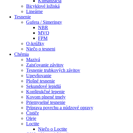
Klimatizácia
Bicyklové ložiská
Lineárne
Tesnenie
Gufera / Simeringy
NBR
MVQ
FPM
O-krúžky
Niečo o tesneni
Chémia
Mazivá
Zaisťovanie závitov
Tesnenie trubkových závitov
Upevňovanie
Plošné tesnenie
Sekundové lepidlá
Konštrukčné lepenie
Kovom plnené tmely
Priemyselné tesnenie
Príprava povrchu a núdzové opravy
Čističe
Oleje
Loctite
Niečo o Loctite