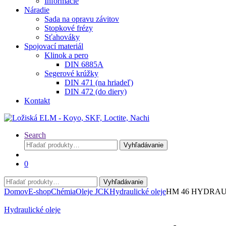
Informácie
Náradie
Sada na opravu závitov
Stopkové frézy
Sťahováky
Spojovací materiál
Klinok a pero
DIN 6885A
Segerové krúžky
DIN 471 (na hriadeľ)
DIN 472 (do diery)
Kontakt
Search
Hľadať:
Vyhľadávanie
0
Hľadať:
Vyhľadávanie
Domov
E-shop
Chémia
Oleje JCK
Hydraulické oleje
HM 46 HYDRAU
Hydraulické oleje