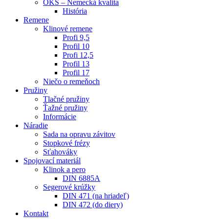
OKS – Nemecká kvalita
História
Remene
Klinové remene
Profi 9,5
Profil 10
Profi 12,5
Profil 13
Profil 17
Niečo o remeňoch
Pružiny
Tlačné pružiny
Ťažné pružiny
Informácie
Náradie
Sada na opravu závitov
Stopkové frézy
Sťahováky
Spojovací materiál
Klinok a pero
DIN 6885A
Segerové krúžky
DIN 471 (na hriadeľ)
DIN 472 (do diery)
Kontakt