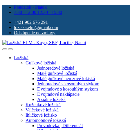
Pondelok - Piatok
7:30 - 12:00 12:30 - 15:30
+421 902 676 291
loziska.elm@gmail.com
Odstúpenie od zmluvy
Ložiská
Guľkové ložiská
Jednoradové ložiská
Malé guľkové ložiská
Malé guľkové nerezové ložiská
Jednoradové s kosouhlým stykom
Dvojradové s kosouhlým stykom
Dvojradové naklápacie
Axiálne ložiská
Kuželíkové ložiská
Valčekové ložiská
Ihličkové ložisko
Automobilové ložiská
Prevodovka | Diferenciál