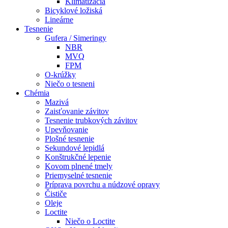
Klimatizácia
Bicyklové ložiská
Lineárne
Tesnenie
Gufera / Simeringy
NBR
MVQ
FPM
O-krúžky
Niečo o tesneni
Chémia
Mazivá
Zaisťovanie závitov
Tesnenie trubkových závitov
Upevňovanie
Plošné tesnenie
Sekundové lepidlá
Konštrukčné lepenie
Kovom plnené tmely
Priemyselné tesnenie
Príprava povrchu a núdzové opravy
Čističe
Oleje
Loctite
Niečo o Loctite