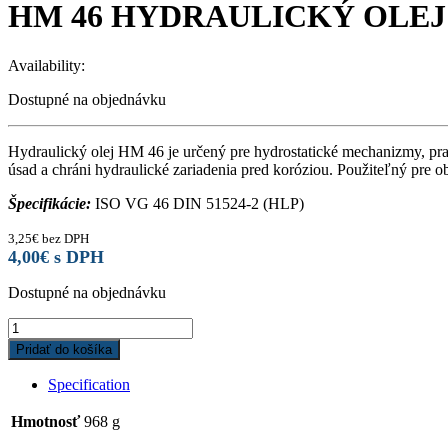
HM 46 HYDRAULICKÝ OLEJ 
Availability:
Dostupné na objednávku
Hydraulický olej HM 46 je určený pre hydrostatické mechanizmy, pra
úsad a chráni hydraulické zariadenia pred koróziou. Použiteľný pre o
Špecifikácie:
ISO VG 46 DIN 51524-2 (HLP)
3,25
€
bez DPH
4,00
€
s DPH
Dostupné na objednávku
HM
46
Pridať do košíka
HYDRAULICKÝ
OLEJ
Specification
1l
quantity
Hmotnosť
968 g