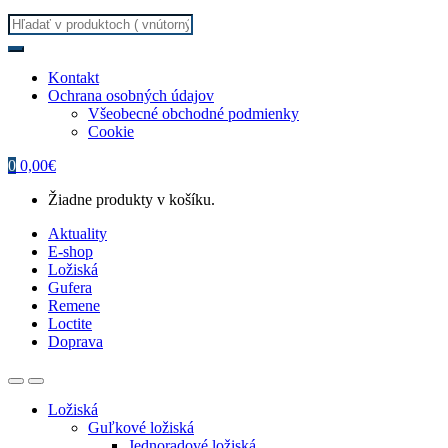
Search
for:
Kontakt
Ochrana osobných údajov
Všeobecné obchodné podmienky
Cookie
0
0,00
€
Žiadne produkty v košíku.
Aktuality
E-shop
Ložiská
Gufera
Remene
Loctite
Doprava
Ložiská
Guľkové ložiská
Jednoradové ložiská