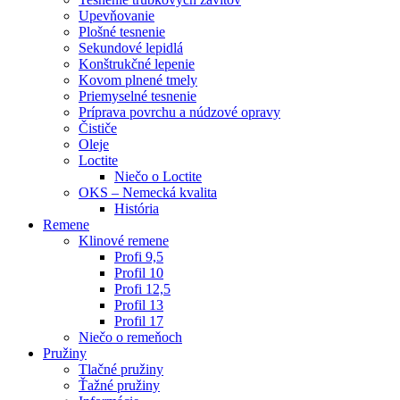
Upevňovanie
Plošné tesnenie
Sekundové lepidlá
Konštrukčné lepenie
Kovom plnené tmely
Priemyselné tesnenie
Príprava povrchu a núdzové opravy
Čističe
Oleje
Loctite
Niečo o Loctite
OKS – Nemecká kvalita
História
Remene
Klinové remene
Profi 9,5
Profil 10
Profi 12,5
Profil 13
Profil 17
Niečo o remeňoch
Pružiny
Tlačné pružiny
Ťažné pružiny