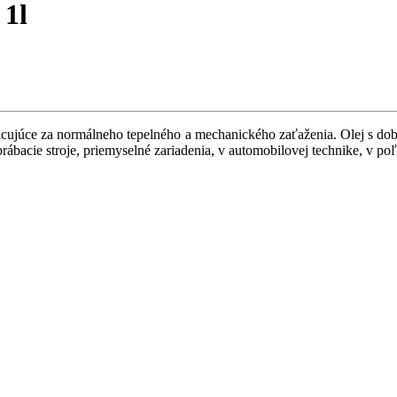
1l
cujúce za normálneho tepelného a mechanického zaťaženia. Olej s dobro
brábacie stroje, priemyselné zariadenia, v automobilovej technike, v p