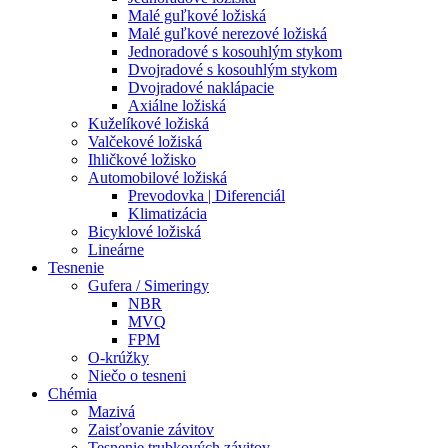
Malé guľkové ložiská
Malé guľkové nerezové ložiská
Jednoradové s kosouhlým stykom
Dvojradové s kosouhlým stykom
Dvojradové naklápacie
Axiálne ložiská
Kuželíkové ložiská
Valčekové ložiská
Ihličkové ložisko
Automobilové ložiská
Prevodovka | Diferenciál
Klimatizácia
Bicyklové ložiská
Lineárne
Tesnenie
Gufera / Simeringy
NBR
MVQ
FPM
O-krúžky
Niečo o tesneni
Chémia
Mazivá
Zaisťovanie závitov
Tesnenie trubkových závitov