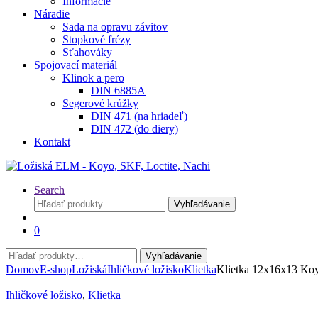
Informácie
Náradie
Sada na opravu závitov
Stopkové frézy
Sťahováky
Spojovací materiál
Klinok a pero
DIN 6885A
Segerové krúžky
DIN 471 (na hriadeľ)
DIN 472 (do diery)
Kontakt
Search
Hľadať:
Vyhľadávanie
0
Hľadať:
Vyhľadávanie
Domov
E-shop
Ložiská
Ihličkové ložisko
Klietka
Klietka 12x16x13 Ko
Ihličkové ložisko
,
Klietka