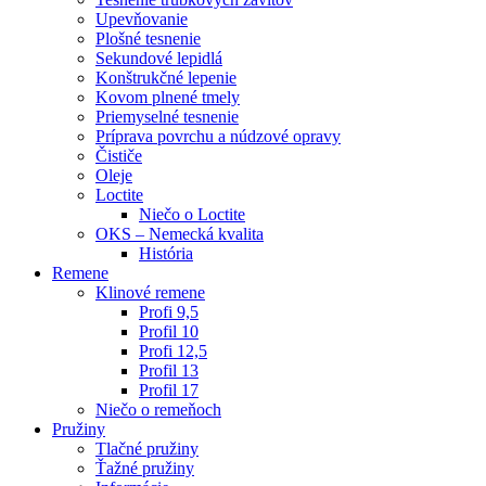
Upevňovanie
Plošné tesnenie
Sekundové lepidlá
Konštrukčné lepenie
Kovom plnené tmely
Priemyselné tesnenie
Príprava povrchu a núdzové opravy
Čističe
Oleje
Loctite
Niečo o Loctite
OKS – Nemecká kvalita
História
Remene
Klinové remene
Profi 9,5
Profil 10
Profi 12,5
Profil 13
Profil 17
Niečo o remeňoch
Pružiny
Tlačné pružiny
Ťažné pružiny