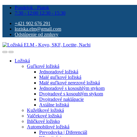
Pondelok - Piatok
7:30 - 12:00 12:30 - 15:30
+421 902 676 291
loziska.elm@gmail.com
Odstúpenie od zmluvy
Ložiská
Guľkové ložiská
Jednoradové ložiská
Malé guľkové ložiská
Malé guľkové nerezové ložiská
Jednoradové s kosouhlým stykom
Dvojradové s kosouhlým stykom
Dvojradové naklápacie
Axiálne ložiská
Kuželíkové ložiská
Valčekové ložiská
Ihličkové ložisko
Automobilové ložiská
Prevodovka | Diferenciál