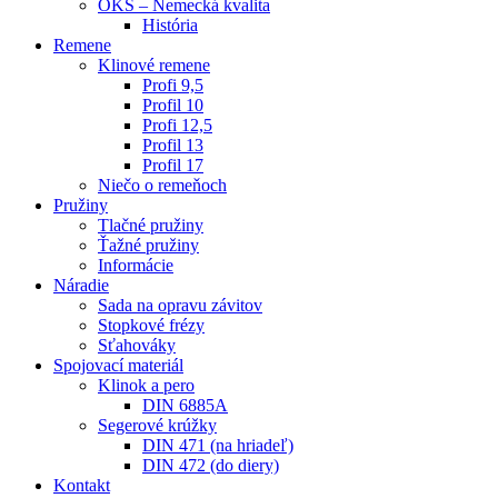
OKS – Nemecká kvalita
História
Remene
Klinové remene
Profi 9,5
Profil 10
Profi 12,5
Profil 13
Profil 17
Niečo o remeňoch
Pružiny
Tlačné pružiny
Ťažné pružiny
Informácie
Náradie
Sada na opravu závitov
Stopkové frézy
Sťahováky
Spojovací materiál
Klinok a pero
DIN 6885A
Segerové krúžky
DIN 471 (na hriadeľ)
DIN 472 (do diery)
Kontakt