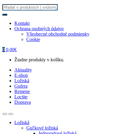
Search
for:
Kontakt
Ochrana osobných údajov
Všeobecné obchodné podmienky
Cookie
0
0,00
€
Žiadne produkty v košíku.
Aktuality
E-shop
Ložiská
Gufera
Remene
Loctite
Doprava
Ložiská
Guľkové ložiská
Jednoradové ložiská