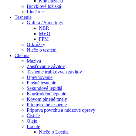
Klimatizácia
Bicyklové ložiská
Lineárne
Tesnenie
Gufera / Simeringy
NBR
MVQ
FPM
O-krúžky
Niečo o tesneni
Chémia
Mazivá
Zaisťovanie závitov
Tesnenie trubkových závitov
Upevňovanie
Plošné tesnenie
Sekundové lepidlá
Konštrukčné lepenie
Kovom plnené tmely
Priemyselné tesnenie
Príprava povrchu a núdzové opravy
Čističe
Oleje
Loctite
Niečo o Loctite