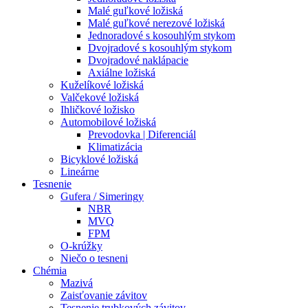
Malé guľkové ložiská
Malé guľkové nerezové ložiská
Jednoradové s kosouhlým stykom
Dvojradové s kosouhlým stykom
Dvojradové naklápacie
Axiálne ložiská
Kuželíkové ložiská
Valčekové ložiská
Ihličkové ložisko
Automobilové ložiská
Prevodovka | Diferenciál
Klimatizácia
Bicyklové ložiská
Lineárne
Tesnenie
Gufera / Simeringy
NBR
MVQ
FPM
O-krúžky
Niečo o tesneni
Chémia
Mazivá
Zaisťovanie závitov
Tesnenie trubkových závitov