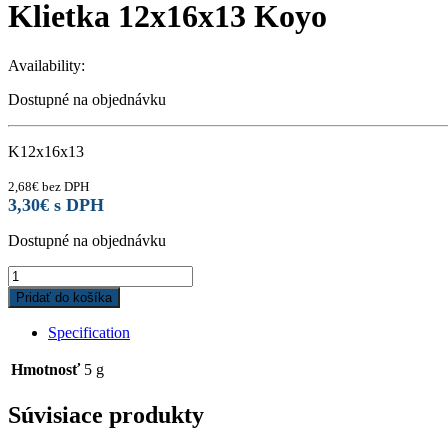
Klietka 12x16x13 Koyo
Availability:
Dostupné na objednávku
K12x16x13
2,68
€
bez DPH
3,30
€
s DPH
Dostupné na objednávku
Klietka
12x16x13
Pridať do košíka
Koyo
quantity
Specification
Hmotnosť
5 g
Súvisiace produkty