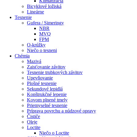
Klimatizácia
Bicyklové ložiská
Lineárne
Tesnenie
Gufera / Simeringy
NBR
MVQ
FPM
O-krúžky
Niečo o tesneni
Chémia
Mazivá
Zaisťovanie závitov
Tesnenie trubkových závitov
Upevňovanie
Plošné tesnenie
Sekundové lepidlá
Konštrukčné lepenie
Kovom plnené tmely
Priemyselné tesnenie
Príprava povrchu a núdzové opravy
Čističe
Oleje
Loctite
Niečo o Loctite