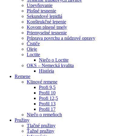
Upevňovanie
Plošné tesnenie
Sekundové lepidlá
Konštrukčné lepenie
Kovom plnené tmely
Priemyselné tesnenie
Príprava povrchu a núdzové opravy
Čističe
Oleje
Loctite
Niečo o Loctite
OKS – Nemecká kvalita
História
Remene
Klinové remene
Profi 9,5
Profil 10
Profi 12,5
Profil 13
Profil 17
Niečo o remeňoch
Pružiny
Tlačné pružiny
Ťažné pružiny