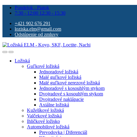
Pondelok - Piatok
7:30 - 12:00 12:30 - 15:30
+421 902 676 291
loziska.elm@gmail.com
Odstúpenie od zmluvy
Ložiská
Guľkové ložiská
Jednoradové ložiská
Malé guľkové ložiská
Malé guľkové nerezové ložiská
Jednoradové s kosouhlým stykom
Dvojradové s kosouhlým stykom
Dvojradové naklápacie
Axiálne ložiská
Kuželíkové ložiská
Valčekové ložiská
Ihličkové ložisko
Automobilové ložiská
Prevodovka | Diferenciál