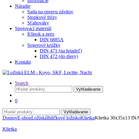
Informácie
Náradie
Sada na opravu závitov
Stopkové frézy
Sťahováky
Spojovací materiál
Klinok a pero
DIN 6885A
Segerové krúžky
DIN 471 (na hriadeľ)
DIN 472 (do diery)
Kontakt
Search
Hľadať:
Vyhľadávanie
0
Hľadať:
Vyhľadávanie
Domov
E-shop
Ložiská
Ihličkové ložisko
Klietka
Klietka 30x35x13 IN
Klietka