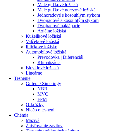
Malé guľkové ložiská
Malé guľkové nerezové ložiská
Jednoradové s kosouhlým stykom
Dvojradové s kosouhlým stykom
Dvojradové naklápacie
Axiálne ložiská
Kuželíkové ložiská
Valčekové ložiská
Ihličkové ložisko
Automobilové ložiská
Prevodovka | Diferenciál
Klimatizácia
Bicyklové ložiská
Lineárne
Tesnenie
Gufera / Simeringy
NBR
MVQ
FPM
O-krúžky
Niečo o tesneni
Chémia
Mazivá
Zaisťovanie závitov
Tesnenie trubkových závitov