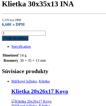
Klietka 30x35x13 INA
5,37
€
bez DPH
6,60
€
s DPH
Klietka
30x35x13
Pridať do košíka
INA
quantity
Specification
Hmotnosť
14 g
Rozmery
30 × 35 × 13 mm
Súvisiace produkty
Ihličkové ložisko
,
Klietka
Klietka 20x26x17 Koyo
Ihličkové ložisko
,
Klietka