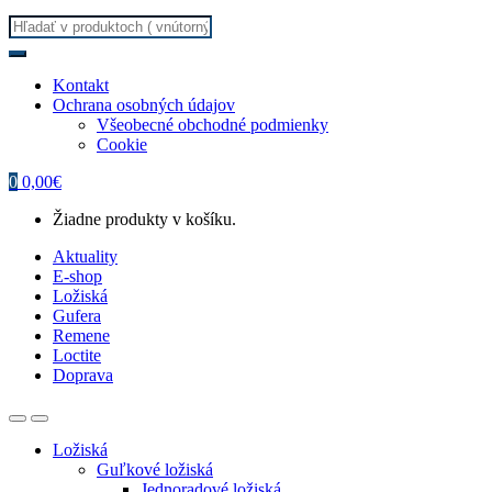
Search
for:
Kontakt
Ochrana osobných údajov
Všeobecné obchodné podmienky
Cookie
0
0,00
€
Žiadne produkty v košíku.
Aktuality
E-shop
Ložiská
Gufera
Remene
Loctite
Doprava
Ložiská
Guľkové ložiská
Jednoradové ložiská