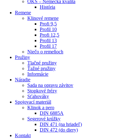
OKS – Nemecká kvalita
História
Remene
Klinové remene
Profi 9,5
Profil 10
Profi 12,5
Profil 13
Profil 17
Niečo o remeňoch
Pružiny
Tlačné pružiny
Ťažné pružiny
Informácie
Náradie
Sada na opravu závitov
Stopkové frézy
Sťahováky
Spojovací materiál
Klinok a pero
DIN 6885A
Segerové krúžky
DIN 471 (na hriadeľ)
DIN 472 (do diery)
Kontakt