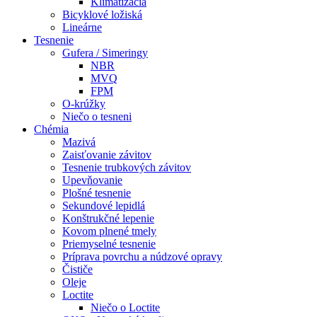
Klimatizácia
Bicyklové ložiská
Lineárne
Tesnenie
Gufera / Simeringy
NBR
MVQ
FPM
O-krúžky
Niečo o tesneni
Chémia
Mazivá
Zaisťovanie závitov
Tesnenie trubkových závitov
Upevňovanie
Plošné tesnenie
Sekundové lepidlá
Konštrukčné lepenie
Kovom plnené tmely
Priemyselné tesnenie
Príprava povrchu a núdzové opravy
Čističe
Oleje
Loctite
Niečo o Loctite