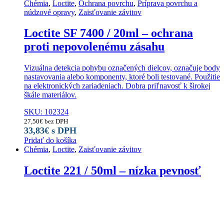
Chémia
,
Loctite
,
Ochrana povrchu
,
Príprava povrchu a
núdzové opravy
,
Zaisťovanie závitov
Loctite SF 7400 / 20ml – ochrana
proti nepovolenému zásahu
Vizuálna detekcia pohybu označených dielcov, označuje body
nastavovania alebo komponenty, ktoré boli testované. Použitie
na elektronických zariadeniach. Dobra priľnavosť k širokej
škále materiálov.
SKU: 102324
27,50
€
bez DPH
33,83
€
s DPH
Pridať do košíka
Chémia
,
Loctite
,
Zaisťovanie závitov
Loctite 221 / 50ml – nízka pevnosť