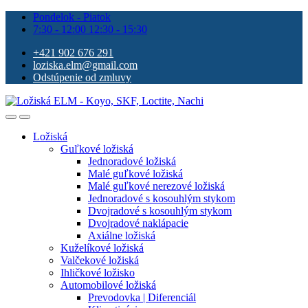
Pondelok - Piatok
7:30 - 12:00 12:30 - 15:30
+421 902 676 291
loziska.elm@gmail.com
Odstúpenie od zmluvy
Ložiská
Guľkové ložiská
Jednoradové ložiská
Malé guľkové ložiská
Malé guľkové nerezové ložiská
Jednoradové s kosouhlým stykom
Dvojradové s kosouhlým stykom
Dvojradové naklápacie
Axiálne ložiská
Kuželíkové ložiská
Valčekové ložiská
Ihličkové ložisko
Automobilové ložiská
Prevodovka | Diferenciál