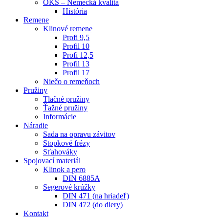
OKS – Nemecká kvalita
História
Remene
Klinové remene
Profi 9,5
Profil 10
Profi 12,5
Profil 13
Profil 17
Niečo o remeňoch
Pružiny
Tlačné pružiny
Ťažné pružiny
Informácie
Náradie
Sada na opravu závitov
Stopkové frézy
Sťahováky
Spojovací materiál
Klinok a pero
DIN 6885A
Segerové krúžky
DIN 471 (na hriadeľ)
DIN 472 (do diery)
Kontakt