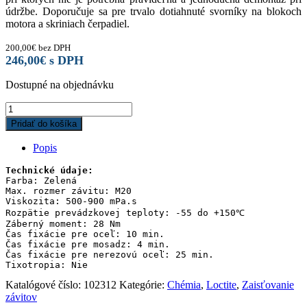
údržbe. Doporučuje sa pre trvalo dotiahnuté svorníky na blokoch
motora a skriniach čerpadiel.
200,00
€
bez DPH
246,00
€
s DPH
Dostupné na objednávku
Loctite
2701
Pridať do košíka
/
250ml
Popis
-
vysoká
Technické údaje:
pevnosť
Farba: Zelená

Max. rozmer závitu: M20

quantity
Viskozita: 500-900 mPa.s

Rozpätie prevádzkovej teploty: -55 do +150℃

Záberný moment: 28 Nm

Čas fixácie pre oceľ: 10 min.

Čas fixácie pre mosadz: 4 min.

Čas fixácie pre nerezovú oceľ: 25 min.

Tixotropia: Nie
Katalógové číslo:
102312
Kategórie:
Chémia
,
Loctite
,
Zaisťovanie
závitov