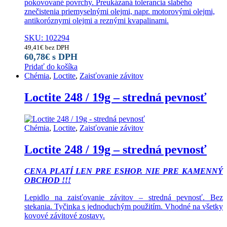
pokovované povrchy. Preukázaná tolerancia slabého
znečistenia priemyselnými olejmi, napr. motorovými olejmi,
antikoróznymi olejmi a reznými kvapalinami.
SKU: 102294
49,41
€
bez DPH
60,78
€
s DPH
Pridať do košíka
Chémia
,
Loctite
,
Zaisťovanie závitov
Loctite 248 / 19g – stredná pevnosť
Chémia
,
Loctite
,
Zaisťovanie závitov
Loctite 248 / 19g – stredná pevnosť
CENA PLATÍ LEN PRE ESHOP. NIE PRE KAMENNÝ
OBCHOD !!!
Lepidlo na zaisťovanie závitov – stredná pevnosť. Bez
stekania. Tyčinka s jednoduchým použitím. Vhodné na všetky
kovové závitové zostavy.