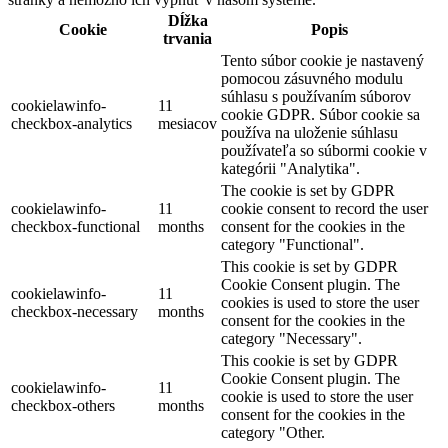
Dĺžka
Cookie
Popis
trvania
Tento súbor cookie je nastavený
pomocou zásuvného modulu
súhlasu s používaním súborov
cookielawinfo-
11
cookie GDPR. Súbor cookie sa
checkbox-analytics
mesiacov
používa na uloženie súhlasu
používateľa so súbormi cookie v
kategórii "Analytika".
The cookie is set by GDPR
cookielawinfo-
11
cookie consent to record the user
checkbox-functional
months
consent for the cookies in the
category "Functional".
This cookie is set by GDPR
Cookie Consent plugin. The
cookielawinfo-
11
cookies is used to store the user
checkbox-necessary
months
consent for the cookies in the
category "Necessary".
This cookie is set by GDPR
Cookie Consent plugin. The
cookielawinfo-
11
cookie is used to store the user
checkbox-others
months
consent for the cookies in the
category "Other.