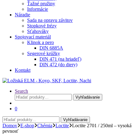
Ťažné pružiny
Informácie
Náradie
Sada na opravu závitov
Stopkové frézy
Sťahováky
Spojovací materiál
Klinok a pero
DIN 6885A
Segerové krúžky
DIN 471 (na hriadeľ)
DIN 472 (do diery)
Kontakt
Search
Hľadať:
Vyhľadávanie
0
Hľadať:
Vyhľadávanie
Domov
E-shop
Chémia
Loctite
Loctite 2701 / 250ml – vysoká
pevnosť