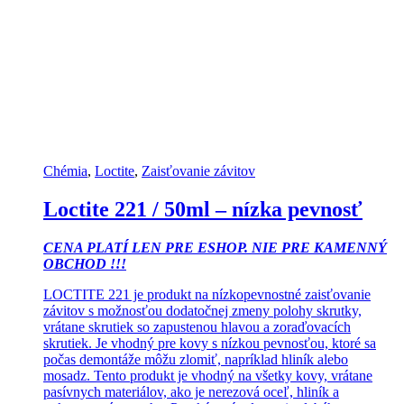
Chémia
,
Loctite
,
Zaisťovanie závitov
Loctite 221 / 50ml – nízka pevnosť
CENA PLATÍ LEN PRE ESHOP. NIE PRE KAMENNÝ
OBCHOD !!!
LOCTITE 221 je produkt na nízkopevnostné zaisťovanie
závitov s možnosťou dodatočnej zmeny polohy skrutky,
vrátane skrutiek so zapustenou hlavou a zoraďovacích
skrutiek. Je vhodný pre kovy s nízkou pevnosťou, ktoré sa
počas demontáže môžu zlomiť, napríklad hliník alebo
mosadz. Tento produkt je vhodný na všetky kovy, vrátane
pasívnych materiálov, ako je nerezová oceľ, hliník a