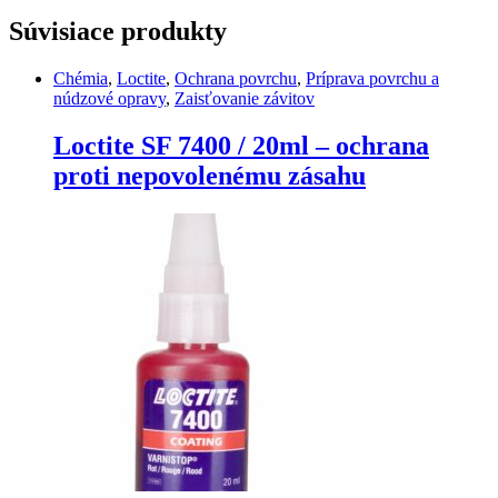
Súvisiace produkty
Chémia
,
Loctite
,
Ochrana povrchu
,
Príprava povrchu a
núdzové opravy
,
Zaisťovanie závitov
Loctite SF 7400 / 20ml – ochrana
proti nepovolenému zásahu