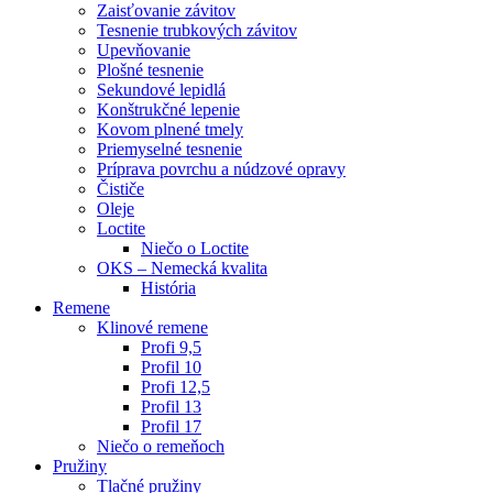
Zaisťovanie závitov
Tesnenie trubkových závitov
Upevňovanie
Plošné tesnenie
Sekundové lepidlá
Konštrukčné lepenie
Kovom plnené tmely
Priemyselné tesnenie
Príprava povrchu a núdzové opravy
Čističe
Oleje
Loctite
Niečo o Loctite
OKS – Nemecká kvalita
História
Remene
Klinové remene
Profi 9,5
Profil 10
Profi 12,5
Profil 13
Profil 17
Niečo o remeňoch
Pružiny
Tlačné pružiny