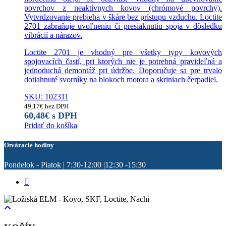
povrchov z neaktívnych kovov (chrómové povrchy).
Vytvrdzovanie prebieha v škáre bez prístupu vzduchu. Loctite
2701 zabraňuje uvoľneniu či presiaknutiu spoja v dôsledku
vibrácií a nárazov.
Loctite 2701 je vhodný pre všetky typy kovových
spojovacích častí, pri ktorých nie je potrebná pravideľná a
jednoduchá demontáž pri údržbe. Doporučuje sa pre trvalo
dotiahnuté svorníky na blokoch motora a skriniach čerpadiel.
SKU: 102311
49,17
€
bez DPH
60,48
€
s DPH
Pridať do košíka
Otváracie hodiny
Pondelok - Piatok | 7:30-12:00 |12:30 -15:30