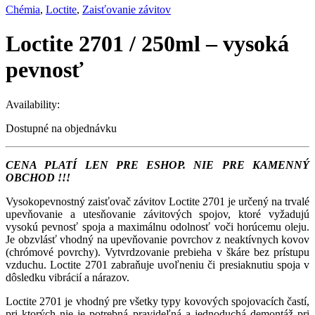
Chémia
,
Loctite
,
Zaisťovanie závitov
Loctite 2701 / 250ml – vysoká
pevnosť
Availability:
Dostupné na objednávku
CENA PLATÍ LEN PRE ESHOP. NIE PRE KAMENNÝ
OBCHOD !!!
Vysokopevnostný zaisťovač závitov Loctite 2701 je určený na trvalé
upevňovanie a utesňovanie závitových spojov, ktoré vyžadujú
vysokú pevnosť spoja a maximálnu odolnosť voči horúcemu oleju.
Je obzvlásť vhodný na upevňovanie povrchov z neaktívnych kovov
(chrómové povrchy). Vytvrdzovanie prebieha v škáre bez prístupu
vzduchu. Loctite 2701 zabraňuje uvoľneniu či presiaknutiu spoja v
dôsledku vibrácií a nárazov.
Loctite 2701 je vhodný pre všetky typy kovových spojovacích častí,
pri ktorých nie je potrebná pravideľná a jednoduchá demontáž pri