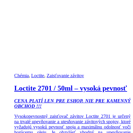
Chémia
,
Loctite
,
Zaisťovanie závitov
Loctite 2701 / 50ml – vysoká pevnosť
CENA PLATÍ LEN PRE ESHOP. NIE PRE KAMENNÝ
OBCHOD !!!
Vysokopevnostný zaisťovač závitov Loctite 2701 je určený
na trvalé upevňovanie a utesňovanie závitových spojov, ktoré
vyžadujú vysokú pevnosť spoja a maximálnu odolnosť voči
horúcemu oleju. Je obzvlásť vhodný na upevňovanie