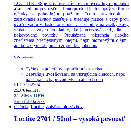
LOCTITE 248 je zaisťovač závitov s univerzálnym použitím
a so strednou pevnosťou. Tento produkt je dostupný vo forme
tyčinky s pohodlným použitím. Tento prostriedok na
zaisťovanie závitov zaisťuje a utesňuje matice a čapy proti
uvoľňovaniu v dôsledku vibrácií. Je vhodný na všetky kovy
vrátane pasívnych podkladov, ako je nerezová oceľ, hliník a
pokovované povrchy. Preukázaná tolerancia slabého
znečistenia priemyselnými olejmi, napr. motorovými olejmi,
antikoróznymi olejmi a reznými kvapalinami.
Vaše výhody:
Tyčinka s pohodlným použitím bez stekania
Zabraňuje uvoľňovaniu na vibrujúcich dielcoch, napr.
na čerpadlách, prevodovkách alebo lisoch
SKU: 102304
25,37
€
bez DPH
31,20
€
s DPH
Pridať do košíka
Chémia
,
Loctite
,
Zaisťovanie závitov
Loctite 2701 / 50ml – vysoká pevnosť