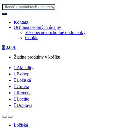
Search for:
Kontakt
Ochrana osobných údajov
Všeobecné obchodné podmienky
Cookie
0
0,00
€
Žiadne produkty v košíku.
Aktuality
E-shop
Ložiská
Gufera
Remene
Loctite
Doprava
Ložiská