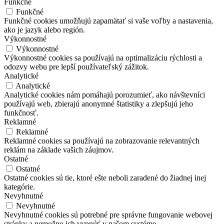
Funkčné
Funkčné
Funkčné cookies umožňujú zapamätať si vaše voľby a nastavenia,
ako je jazyk alebo región.
Výkonnostné
Výkonnostné
Výkonnostné cookies sa používajú na optimalizáciu rýchlosti a
odozvy webu pre lepší používateľský zážitok.
Analytické
Analytické
Analytické cookies nám pomáhajú porozumieť, ako návštevníci
používajú web, zbierajú anonymné štatistiky a zlepšujú jeho
funkčnosť.
Reklamné
Reklamné
Reklamné cookies sa používajú na zobrazovanie relevantných
reklám na základe vašich záujmov.
Ostatné
Ostatné
Ostatné cookies sú tie, ktoré ešte neboli zaradené do žiadnej inej
kategórie.
Nevyhnutné
Nevyhnutné
Nevyhnutné cookies sú potrebné pre správne fungovanie webovej
stránky a nemožno ich vypnúť v našom systéme.