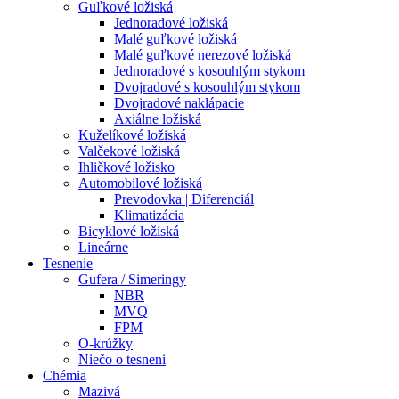
Guľkové ložiská
Jednoradové ložiská
Malé guľkové ložiská
Malé guľkové nerezové ložiská
Jednoradové s kosouhlým stykom
Dvojradové s kosouhlým stykom
Dvojradové naklápacie
Axiálne ložiská
Kuželíkové ložiská
Valčekové ložiská
Ihličkové ložisko
Automobilové ložiská
Prevodovka | Diferenciál
Klimatizácia
Bicyklové ložiská
Lineárne
Tesnenie
Gufera / Simeringy
NBR
MVQ
FPM
O-krúžky
Niečo o tesneni
Chémia
Mazivá