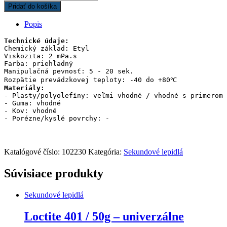
Pridať do košíka
Popis
Chemický základ: Etyl

Viskozita: 2 mPa.s

Farba: priehľadný

Manipulačná pevnosť: 5 - 20 sek.

Materiály:
- Plasty/polyolefíny: veľmi vhodné / vhodné s primerom

- Guma: vhodné

- Kov: vhodné

- Porézne/kyslé povrchy: -
Katalógové číslo:
102230
Kategória:
Sekundové lepidlá
Súvisiace produkty
Sekundové lepidlá
Loctite 401 / 50g – univerzálne