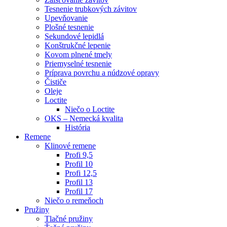
Tesnenie trubkových závitov
Upevňovanie
Plošné tesnenie
Sekundové lepidlá
Konštrukčné lepenie
Kovom plnené tmely
Priemyselné tesnenie
Príprava povrchu a núdzové opravy
Čističe
Oleje
Loctite
Niečo o Loctite
OKS – Nemecká kvalita
História
Remene
Klinové remene
Profi 9,5
Profil 10
Profi 12,5
Profil 13
Profil 17
Niečo o remeňoch
Pružiny
Tlačné pružiny