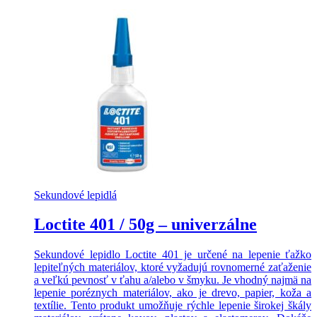
Sekundové lepidlá
Loctite 401 / 50g – univerzálne
Sekundové lepidlo Loctite 401 je určené na lepenie ťažko
lepiteľných materiálov, ktoré vyžadujú rovnomerné zaťaženie
a veľkú pevnosť v ťahu a/alebo v šmyku. Je vhodný najmä na
lepenie poréznych materiálov, ako je drevo, papier, koža a
textílie. Tento produkt umožňuje rýchle lepenie širokej škály