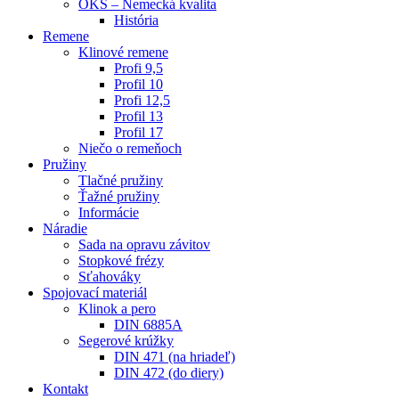
OKS – Nemecká kvalita
História
Remene
Klinové remene
Profi 9,5
Profil 10
Profi 12,5
Profil 13
Profil 17
Niečo o remeňoch
Pružiny
Tlačné pružiny
Ťažné pružiny
Informácie
Náradie
Sada na opravu závitov
Stopkové frézy
Sťahováky
Spojovací materiál
Klinok a pero
DIN 6885A
Segerové krúžky
DIN 471 (na hriadeľ)
DIN 472 (do diery)
Kontakt