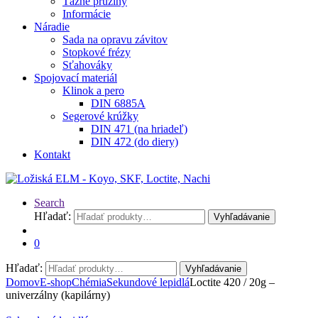
Ťažné pružiny
Informácie
Náradie
Sada na opravu závitov
Stopkové frézy
Sťahováky
Spojovací materiál
Klinok a pero
DIN 6885A
Segerové krúžky
DIN 471 (na hriadeľ)
DIN 472 (do diery)
Kontakt
Search
Hľadať:
Vyhľadávanie
0
Hľadať:
Vyhľadávanie
Domov
E-shop
Chémia
Sekundové lepidlá
Loctite 420 / 20g –
univerzálny (kapilárny)