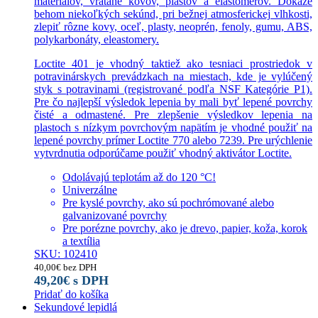
materiálov, vrátane kovov, plastov a elastomerov. Dokáže
behom niekoľkých sekúnd, pri bežnej atmosferickej vlhkosti,
zlepiť rôzne kovy, oceľ, plasty, neoprén, fenoly, gumu, ABS,
polykarbonáty, eleastomery.
Loctite 401 je vhodný taktiež ako tesniaci prostriedok v
potravinárskych prevádzkach na miestach, kde je vylúčený
styk s potravinami (registrované podľa NSF Kategórie P1).
Pre čo najlepší výsledok lepenia by mali byť lepené povrchy
čisté a odmastené. Pre zlepšenie výsledkov lepenia na
plastoch s nízkym povrchovým napätím je vhodné použiť na
lepené povrchy prímer Loctite 770 alebo 7239. Pre urýchlenie
vytvrdnutia odporúčame použiť vhodný aktivátor Loctite.
Odolávajú teplotám až do 120 °C!
Univerzálne
Pre kyslé povrchy, ako sú pochrómované alebo
galvanizované povrchy
Pre porézne povrchy, ako je drevo, papier, koža, korok
a textília
SKU: 102410
40,00
€
bez DPH
49,20
€
s DPH
Pridať do košíka
Sekundové lepidlá