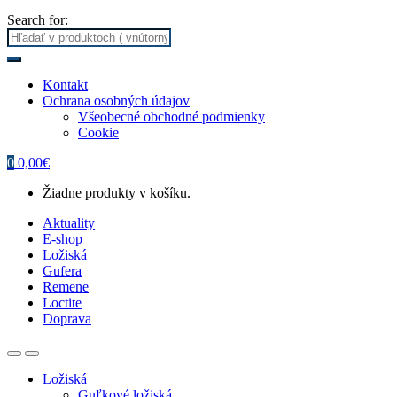
Search for:
Kontakt
Ochrana osobných údajov
Všeobecné obchodné podmienky
Cookie
0
0,00
€
Žiadne produkty v košíku.
Aktuality
E-shop
Ložiská
Gufera
Remene
Loctite
Doprava
Ložiská
Guľkové ložiská