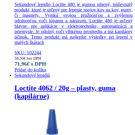
Sekundové lepidlo Loctite 480 je gumou plnený, húževnatý
produkt, ktoré je určený pre lepenie spojov kov na kov, gumy,
či magnety. Vyniká svojou pružnosťou a zvýšenou
odolnosťou voči lúpaniu a nárazom. Loctite 480 je určený
hlavne pre aplikácie v elektrotechnike, automatizácií a
priemysle. Je odolný voči vlhkému prostrediu a má kapilárny
účinok. Tento produkt má najlepšie výsledky pri lepení v
malých škárach
SKU: 102244
58,50
€
bez DPH
71,96
€
s DPH
Pridať do košíka
Sekundové lepidlá
Loctite 4062 / 20g – plasty, guma
(kapilárne)