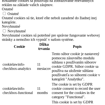
Reklamné cookies sa používajú na zobrazovanie relevantných
reklám na základe vašich záujmov.
Ostatné
Ostatné
Ostatné cookies sú tie, ktoré ešte neboli zaradené do žiadnej inej
kategórie.
Nevyhnutné
Nevyhnutné
Nevyhnutné cookies sú potrebné pre správne fungovanie webovej
stránky a nemožno ich vypnúť v našom systéme.
Dĺžka
Cookie
Popis
trvania
Tento súbor cookie je nastavený
pomocou zásuvného modulu
súhlasu s používaním súborov
cookielawinfo-
11
cookie GDPR. Súbor cookie sa
checkbox-analytics
mesiacov
používa na uloženie súhlasu
používateľa so súbormi cookie v
kategórii "Analytika".
The cookie is set by GDPR
cookielawinfo-
11
cookie consent to record the user
checkbox-functional
months
consent for the cookies in the
category "Functional".
This cookie is set by GDPR