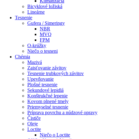
Klimatizácia
Bicyklové ložiská
Lineárne
Tesnenie
Gufera / Simeringy
NBR
MVQ
FPM
O-krúžky
Niečo o tesneni
Chémia
Mazivá
Zaisťovanie závitov
Tesnenie trubkových závitov
Upevňovanie
Plošné tesnenie
Sekundové lepidlá
Konštrukčné lepenie
Kovom plnené tmely
Priemyselné tesnenie
Príprava povrchu a núdzové opravy
Čističe
Oleje
Loctite
Niečo o Loctite