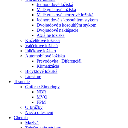
Jednoradové ložiská
Malé guľkové ložiská
Malé guľkové nerezové ložiská
Jednoradové s kosouhlým stykom
Dvojradové s kosouhlým stykom
Dvojradové naklápacie
Axiálne ložiská
Kuželíkové ložiská
Valčekové ložiská
Ihličkové ložisko
Automobilové ložiská
Prevodovka | Diferenciál
Klimatizácia
Bicyklové ložiská
Lineárne
Tesnenie
Gufera / Simeringy
NBR
MVQ
FPM
O-krúžky
Niečo o tesneni
Chémia
Mazivá
Zaisťovanie závitov