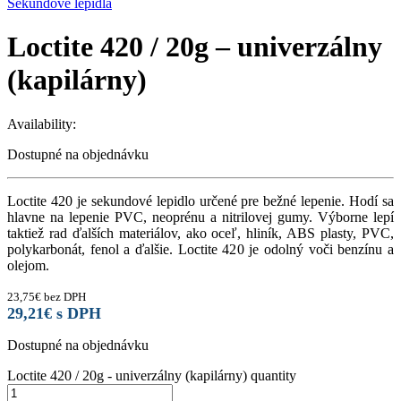
Sekundové lepidlá
Loctite 420 / 20g – univerzálny
(kapilárny)
Availability:
Dostupné na objednávku
Loctite 420 je sekundové lepidlo určené pre bežné lepenie. Hodí sa
hlavne na lepenie PVC, neoprénu a nitrilovej gumy. Výborne lepí
taktiež rad ďalších materiálov, ako oceľ, hliník, ABS plasty, PVC,
polykarbonát, fenol a ďalšie. Loctite 420 je odolný voči benzínu a
olejom.
23,75
€
bez DPH
29,21
€
s DPH
Dostupné na objednávku
Loctite 420 / 20g - univerzálny (kapilárny) quantity