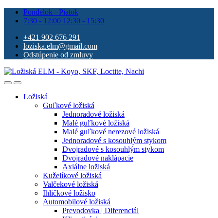
Pondelok - Piatok
7:30 - 12:00 12:30 - 15:30
+421 902 676 291
loziska.elm@gmail.com
Odstúpenie od zmluvy
Ložiská
Guľkové ložiská
Jednoradové ložiská
Malé guľkové ložiská
Malé guľkové nerezové ložiská
Jednoradové s kosouhlým stykom
Dvojradové s kosouhlým stykom
Dvojradové naklápacie
Axiálne ložiská
Kuželíkové ložiská
Valčekové ložiská
Ihličkové ložisko
Automobilové ložiská
Prevodovka | Diferenciál