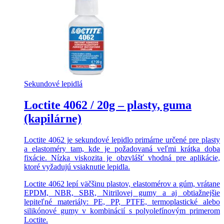
Sekundové lepidlá
Loctite 4062 / 20g – plasty, guma
(kapilárne)
Loctite 4062 je sekundové lepidlo primárne určené pre plasty
a elastoméry tam, kde je požadovaná veľmi krátka doba
fixácie. Nízka viskozita je obzvlášť vhodná pre aplikácie,
ktoré vyžadujú vsiaknutie lepidla.
Loctite 4062 lepí väčšinu plastov, elastomérov a gúm, vrátane
EPDM, NBR, SBR, Nitrilovej gumy a aj obtiažnejšie
lepiteľné materiály: PE, PP, PTFE, termoplastické alebo
silikónové gumy v kombinácií s polyolefínovým primerom
Loctite.