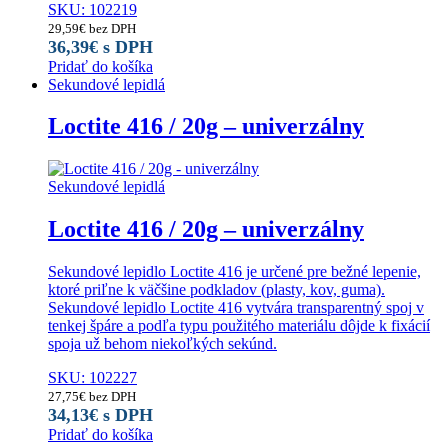
SKU: 102219
29,59
€
bez DPH
36,39
€
s DPH
Pridať do košíka
Sekundové lepidlá
Loctite 416 / 20g – univerzálny
Sekundové lepidlá
Loctite 416 / 20g – univerzálny
Sekundové lepidlo Loctite 416 je určené pre bežné lepenie,
ktoré priľne k väčšine podkladov (plasty, kov, guma).
Sekundové lepidlo Loctite 416 vytvára transparentný spoj v
tenkej špáre a podľa typu použitého materiálu dôjde k fixácií
spoja už behom niekoľkých sekúnd.
SKU: 102227
27,75
€
bez DPH
34,13
€
s DPH
Pridať do košíka