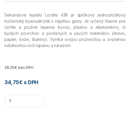
Sekundové lepidlo Loctite 438 je špičkový jednozložkový
húževnatý kyanoakrylát s náplňou gumy. Je určený hlavne pre
rýchle a pružné lepenie kovov, plastov a elastomérov, či
kyslých povrchov a poréznych a savých materiálov (drevo,
papier, kože, tkaniny). Vyniká svojou pružnosťou a zvýšenou
odolnosťou voči lúpaniu a nárazom.
28,25
€
bez DPH
34,75
€
s DPH
Loctite 438 / 20g quantity