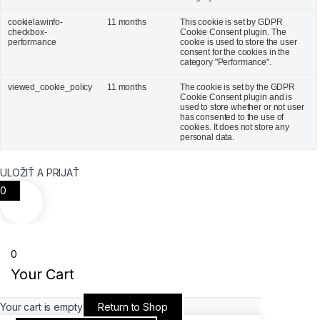
cookielawinfo-
11 months
This cookie is set by GDPR
checkbox-
Cookie Consent plugin. The
performance
cookie is used to store the user
consent for the cookies in the
category "Performance".
viewed_cookie_policy
11 months
The cookie is set by the GDPR
Cookie Consent plugin and is
used to store whether or not user
has consented to the use of
cookies. It does not store any
personal data.
ULOŽIŤ A PRIJAŤ
0
0
Your Cart
Your cart is empty
Return to Shop