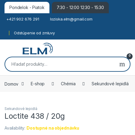
Pondelok - Piatok
7:30 - 12:00 12:30 - 15:30
+421 902 676 291
loziska.elm@gmail.com
Odstúpenie od zmluvy
0
Hľadať:
Domov
E-shop
Chémia
Sekundové lepidlá
Sekundové lepidlá
Loctite 438 / 20g
Availability:
Dostupné na objednávku