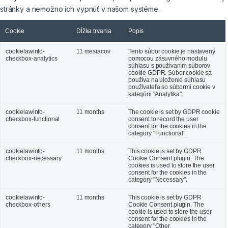
stránky a nemožno ich vypnúť v našom systéme.
Cookie
Dĺžka trvania
Popis
cookielawinfo-
11 mesiacov
Tento súbor cookie je nastavený
checkbox-analytics
pomocou zásuvného modulu
súhlasu s používaním súborov
cookie GDPR. Súbor cookie sa
používa na uloženie súhlasu
používateľa so súbormi cookie v
kategórii "Analytika".
cookielawinfo-
11 months
The cookie is set by GDPR cookie
checkbox-functional
consent to record the user
consent for the cookies in the
category "Functional".
cookielawinfo-
11 months
This cookie is set by GDPR
checkbox-necessary
Cookie Consent plugin. The
cookies is used to store the user
consent for the cookies in the
category "Necessary".
cookielawinfo-
11 months
This cookie is set by GDPR
checkbox-others
Cookie Consent plugin. The
cookie is used to store the user
consent for the cookies in the
category "Other.