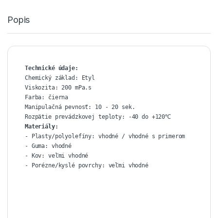
Popis
Chemický základ: Etyl

Viskozita: 200 mPa.s

Farba: čierna

Manipulačná pevnosť: 10 - 20 sek.

Materiály:
- Plasty/polyolefíny: vhodné / vhodné s primerom

- Guma: vhodné

- Kov: veľmi vhodné

- Porézne/kyslé povrchy: veľmi vhodné