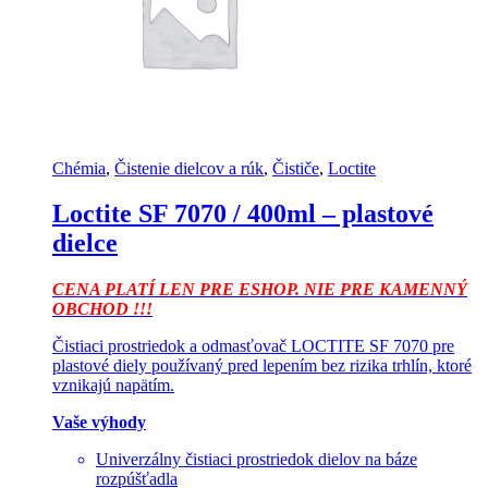
Chémia
,
Čistenie dielcov a rúk
,
Čističe
,
Loctite
Loctite SF 7070 / 400ml – plastové
dielce
CENA PLATÍ LEN PRE ESHOP. NIE PRE KAMENNÝ
OBCHOD !!!
Čistiaci prostriedok a odmasťovač LOCTITE SF 7070 pre
plastové diely používaný pred lepením bez rizika trhlín, ktoré
vznikajú napätím.
Vaše výhody
Univerzálny čistiaci prostriedok dielov na báze
rozpúšťadla