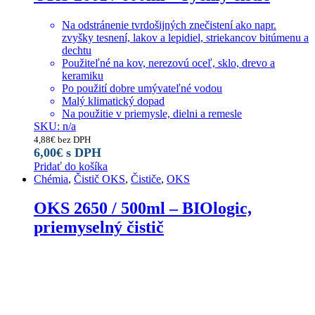
Na odstránenie tvrdošijných znečistení ako napr.
zvyšky tesnení, lakov a lepidiel, striekancov bitúmenu a
dechtu
Použiteľné na kov, nerezovú oceľ, sklo, drevo a
keramiku
Po použití dobre umývateľné vodou
Malý klimatický dopad
Na použitie v priemysle, dielni a remesle
SKU: n/a
4,88
€
bez DPH
6,00
€
s DPH
Pridať do košíka
Chémia
,
Čistič OKS
,
Čističe
,
OKS
OKS 2650 / 500ml – BIOlogic,
priemyselný čistič