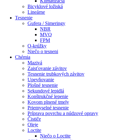
Klimatizácia
Bicyklové ložiská
Lineárne
Tesnenie
Gufera / Simeringy
NBR
MVQ
FPM
O-krúžky
Niečo o tesneni
Chémia
Mazivá
Zaisťovanie závitov
Tesnenie trubkových závitov
Upevňovanie
Plošné tesnenie
Sekundové lepidlá
Konštrukčné lepenie
Kovom plnené tmely
Priemyselné tesnenie
Príprava povrchu a núdzové opravy
Čističe
Oleje
Loctite
Niečo o Loctite