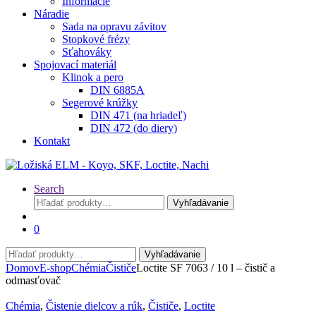
Informácie
Náradie
Sada na opravu závitov
Stopkové frézy
Sťahováky
Spojovací materiál
Klinok a pero
DIN 6885A
Segerové krúžky
DIN 471 (na hriadeľ)
DIN 472 (do diery)
Kontakt
Search
Hľadať:
Vyhľadávanie
0
Hľadať:
Vyhľadávanie
Domov
E-shop
Chémia
Čističe
Loctite SF 7063 / 10 l – čistič a
odmasťovač
Chémia
,
Čistenie dielcov a rúk
,
Čističe
,
Loctite