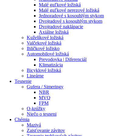
Malé guľkové ložiská
Malé guľkové nerezové ložiská
Jednoradové s kosouhlým stykom
Dvojradové s kosouhlým stykom
Dvojradové naklápacie
Axiálne ložiská
Kuželíkové ložiská
Valčekové ložiská
Ihličkové ložisko
Automobilové ložiská
Prevodovka | Diferenciál
Klimatizácia
Bicyklové ložiská
Lineárne
Tesnenie
Gufera / Simeringy
NBR
MVQ
FPM
O-krúžky
Niečo o tesneni
Chémia
Mazivá
Zaisťovanie závitov
Tesnenie trubkových závitov