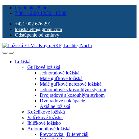
Pondelok - Piatok
7:30 - 12:00 12:30 - 15:30
+421 902 676 291
loziska.elm@gmail.com
Odstúpenie od zmluvy
Ložiská
Guľkové ložiská
Jednoradové ložiská
Malé guľkové ložiská
Malé guľkové nerezové ložiská
Jednoradové s kosouhlým stykom
Dvojradové s kosouhlým stykom
Dvojradové naklápacie
Axiálne ložiská
Kuželíkové ložiská
Valčekové ložiská
Ihličkové ložisko
Automobilové ložiská
Prevodovka | Diferenciál