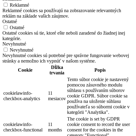
Reklamné
Reklamné cookies sa používajú na zobrazovanie relevantných
reklám na základe vašich záujmov.
Ostatné
Ostatné
Ostatné cookies sú tie, ktoré ešte neboli zaradené do žiadnej inej
kategórie.
Nevyhnutné
Nevyhnutné
Nevyhnutné cookies sú potrebné pre správne fungovanie webovej
stránky a nemožno ich vypnúť v našom systéme.
Dĺžka
Cookie
Popis
trvania
Tento súbor cookie je nastavený
pomocou zásuvného modulu
súhlasu s používaním súborov
cookielawinfo-
11
cookie GDPR. Súbor cookie sa
checkbox-analytics
mesiacov
používa na uloženie súhlasu
používateľa so súbormi cookie v
kategórii "Analytika".
The cookie is set by GDPR
cookielawinfo-
11
cookie consent to record the user
checkbox-functional
months
consent for the cookies in the
category "Functional".