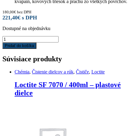
kvapaín, kovových triesok a prachu zo všetkých povrchov.
180,00
€
bez DPH
221,40
€
s DPH
Dostupné na objednávku
Loctite
SF
Pridať do košíka
7063
/
Súvisiace produkty
10
l
-
Chémia
,
Čistenie dielcov a rúk
,
Čističe
,
Loctite
čistič
a
Loctite SF 7070 / 400ml – plastové
odmasťovač
dielce
quantity