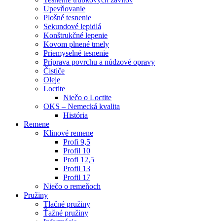
Upevňovanie
Plošné tesnenie
Sekundové lepidlá
Konštrukčné lepenie
Kovom plnené tmely
Priemyselné tesnenie
Príprava povrchu a núdzové opravy
Čističe
Oleje
Loctite
Niečo o Loctite
OKS – Nemecká kvalita
História
Remene
Klinové remene
Profi 9,5
Profil 10
Profi 12,5
Profil 13
Profil 17
Niečo o remeňoch
Pružiny
Tlačné pružiny
Ťažné pružiny