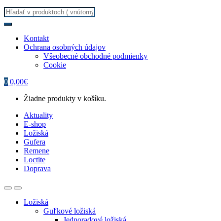
Search
for:
Kontakt
Ochrana osobných údajov
Všeobecné obchodné podmienky
Cookie
0
0,00
€
Žiadne produkty v košíku.
Aktuality
E-shop
Ložiská
Gufera
Remene
Loctite
Doprava
Ložiská
Guľkové ložiská
Jednoradové ložiská