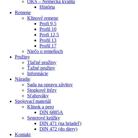
OKS – Nemecká kvalita
História
Remene
Klinové remene
Profi 9,5
Profil 10
Profi 12,5
Profil 13
Profil 17
Niečo o remeňoch
Pružiny
Tlačné pružiny
Ťažné pružiny
Informácie
Náradie
Sada na opravu závitov
Stopkové frézy
Sťahováky
Spojovací materiál
Klinok a pero
DIN 6885A
Segerové krúžky
DIN 471 (na hriadeľ)
DIN 472 (do diery)
Kontakt