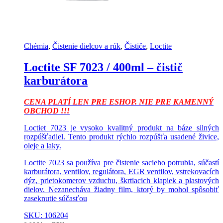
Chémia
,
Čistenie dielcov a rúk
,
Čističe
,
Loctite
Loctite SF 7023 / 400ml – čistič
karburátora
CENA PLATÍ LEN PRE ESHOP. NIE PRE KAMENNÝ
OBCHOD !!!
Loctiet 7023 je vysoko kvalitný produkt na báze silných
rozpúšťadiel. Tento produkt rýchlo rozpúšťa usadené živice,
oleje a laky.
Loctite 7023 sa používa pre čistenie sacieho potrubia, súčastí
karburátora, ventilov, regulátora, EGR ventilov, vstrekovacích
dýz, prietokomerov vzduchu, škrtiacich klapiek a plastových
dielov. Nezanecháva žiadny film, ktorý by mohol spôsobiť
zaseknutie súčasťou
SKU: 106204