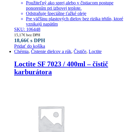
Použiteľný ako sprej alebo v čistiacom postupe
ponorením pri izbovej teplote.
Odstraňuje špeciálne ťažké oleje
Pre väčšinu plastových dielov bez rizika trhlín, ktoré
vznikajú napätím
SKU: 106448
15,17
€
bez DPH
18,66
€
s DPH
Pridať do košíka
Chémia
,
Čistenie dielcov a rúk
,
Čističe
,
Loctite
Loctite SF 7023 / 400ml – čistič
karburátora