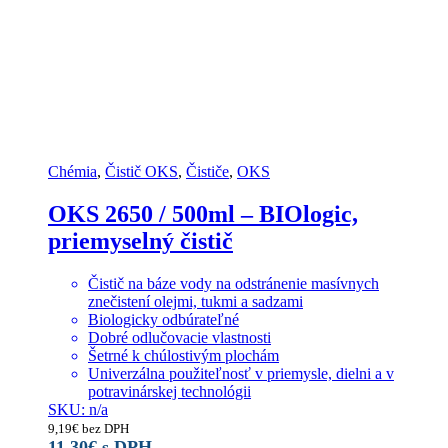
Chémia
,
Čistič OKS
,
Čističe
,
OKS
OKS 2650 / 500ml – BIOlogic,
priemyselný čistič
Čistič na báze vody na odstránenie masívnych
znečistení olejmi, tukmi a sadzami
Biologicky odbúrateľné
Dobré odlučovacie vlastnosti
Šetrné k chúlostivým plochám
Univerzálna použiteľnosť v priemysle, dielni a v
potravinárskej technológii
SKU: n/a
9,19
€
bez DPH
11,30
€
s DPH