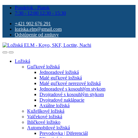
Pondelok - Piatok
7:30 - 12:00 12:30 - 15:30
+421 902 676 291
loziska.elm@gmail.com
Odstúpenie od zmluvy
Ložiská
Guľkové ložiská
Jednoradové ložiská
Malé guľkové ložiská
Malé guľkové nerezové ložiská
Jednoradové s kosouhlým stykom
Dvojradové s kosouhlým stykom
Dvojradové naklápacie
Axiálne ložiská
Kuželíkové ložiská
Valčekové ložiská
Ihličkové ložisko
Automobilové ložiská
Prevodovka | Diferenciál