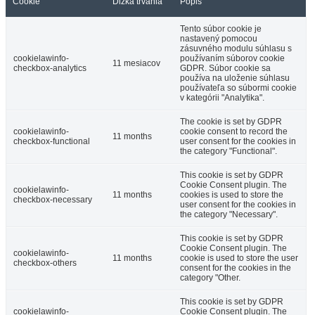
Cookie
Dĺžka trvania
Popis
Tento súbor cookie je
nastavený pomocou
zásuvného modulu súhlasu s
cookielawinfo-
používaním súborov cookie
11 mesiacov
checkbox-analytics
GDPR. Súbor cookie sa
používa na uloženie súhlasu
používateľa so súbormi cookie
v kategórii "Analytika".
The cookie is set by GDPR
cookielawinfo-
cookie consent to record the
11 months
checkbox-functional
user consent for the cookies in
the category "Functional".
This cookie is set by GDPR
Cookie Consent plugin. The
cookielawinfo-
11 months
cookies is used to store the
checkbox-necessary
user consent for the cookies in
the category "Necessary".
This cookie is set by GDPR
Cookie Consent plugin. The
cookielawinfo-
11 months
cookie is used to store the user
checkbox-others
consent for the cookies in the
category "Other.
This cookie is set by GDPR
cookielawinfo-
Cookie Consent plugin. The