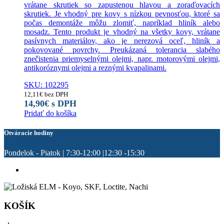
vrátane skrutiek so zapustenou hlavou a zoraďovacích
skrutiek. Je vhodný pre kovy s nízkou pevnosťou, ktoré sa
počas demontáže môžu zlomiť, napríklad hliník alebo
mosadz. Tento produkt je vhodný na všetky kovy, vrátane
pasívnych materiálov, ako je nerezová oceľ, hliník a
pokovované povrchy. Preukázaná tolerancia slabého
znečistenia priemyselnými olejmi, napr. motorovými olejmi,
antikoróznymi olejmi a reznými kvapalinami.
SKU: 102295
12,11
€
bez DPH
14,90
€
s DPH
Pridať do košíka
Otváracie hodiny
Pondelok - Piatok | 7:30-12:00 |12:30 -15:30
KOŠÍK