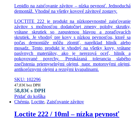
Lepidlo na zaisťovanie závitov – nízka pevnosť. Jednoduchá
demontáž. Vhodné na všetky kovové závitové zostavy.
LOCTITE 222 je produkt na nízkopevnostné zaisťovanie
závitov s možnosťou dodatočnej zmeny polohy skrutky,
vrátane skrutiek so zapustenou hlavou a zoraďovacích
skrutiek. Je vhodný pre kovy s nízkou pevnosťou, ktoré sa
počas demontáže môžu zlomiť, napríklad hliník alebo
mosadz. Tento produkt je vhodný na všetky kovy, vrátane
pasívnych materiálov, ako je nerezová oceľ, hliník a
pokovované povrchy. Preukázaná tolerancia slabého
znečistenia priemyselnými olejmi, napr. motorovými olejmi,
antikoróznymi olejmi a reznými kvapalinami.
SKU: 102296
47,83
€
bez DPH
58,83
€
s DPH
Pridať do košíka
Chémia
,
Loctite
,
Zaisťovanie závitov
Loctite 222 / 10ml – nízka pevnosť