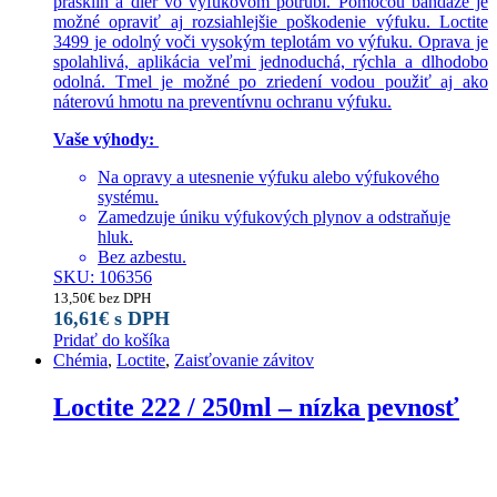
prasklín a dier vo výfukovom potrubí. Pomocou bandáže je
možné opraviť aj rozsiahlejšie poškodenie výfuku. Loctite
3499 je odolný voči vysokým teplotám vo výfuku. Oprava je
spolahlivá, aplikácia veľmi jednoduchá, rýchla a dlhodobo
odolná. Tmel je možné po zriedení vodou použiť aj ako
náterovú hmotu na preventívnu ochranu výfuku.
Vaše výhody:
Na opravy a utesnenie výfuku alebo výfukového
systému.
Zamedzuje úniku výfukových plynov a odstraňuje
hluk.
Bez azbestu.
SKU: 106356
13,50
€
bez DPH
16,61
€
s DPH
Pridať do košíka
Chémia
,
Loctite
,
Zaisťovanie závitov
Loctite 222 / 250ml – nízka pevnosť