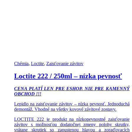
Chémia
,
Loctite
,
Zaisťovanie závitov
Loctite 222 / 250ml – nízka pevnosť
CENA PLATÍ LEN PRE ESHOP. NIE PRE KAMENNÝ
OBCHOD !!!
Lepidlo na zaisťovanie závitov – nízka pevnosť. Jednoduchá
demontáž. Vhodné na všetky kovové závitové zostavy.
LOCTITE 222 je produkt na nízkopevnostné zaisťovanie
závitov s možnosťou dodatočnej zmeny polohy skrutky,
vrátane skrutiek so zapustenou hlavou a zoraďovacích