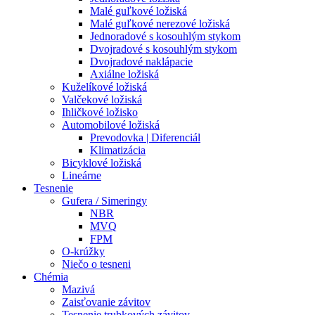
Malé guľkové ložiská
Malé guľkové nerezové ložiská
Jednoradové s kosouhlým stykom
Dvojradové s kosouhlým stykom
Dvojradové naklápacie
Axiálne ložiská
Kuželíkové ložiská
Valčekové ložiská
Ihličkové ložisko
Automobilové ložiská
Prevodovka | Diferenciál
Klimatizácia
Bicyklové ložiská
Lineárne
Tesnenie
Gufera / Simeringy
NBR
MVQ
FPM
O-krúžky
Niečo o tesneni
Chémia
Mazivá
Zaisťovanie závitov
Tesnenie trubkových závitov