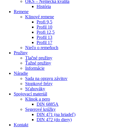
OKS – Nemecká kvalita
História
Remene
Klinové remene
Profi 9,5
Profil 10
Profi 12,5
Profil 13
Profil 17
Niečo o remeňoch
Pružiny
Tlačné pružiny
Ťažné pružiny
Informácie
Náradie
Sada na opravu závitov
Stopkové frézy
Sťahováky
Spojovací materiál
Klinok a pero
DIN 6885A
Segerové krúžky
DIN 471 (na hriadeľ)
DIN 472 (do diery)
Kontakt