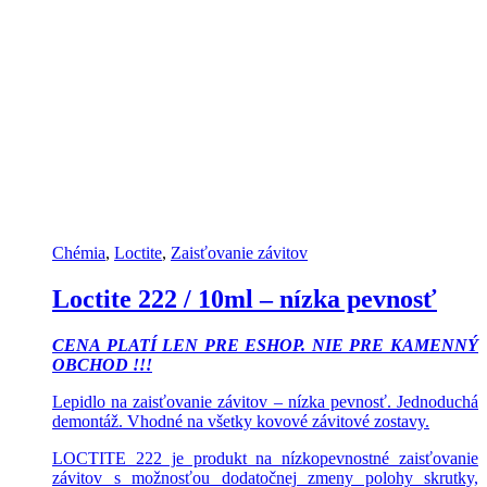
Chémia
,
Loctite
,
Zaisťovanie závitov
Loctite 222 / 10ml – nízka pevnosť
CENA PLATÍ LEN PRE ESHOP. NIE PRE KAMENNÝ
OBCHOD !!!
Lepidlo na zaisťovanie závitov – nízka pevnosť. Jednoduchá
demontáž. Vhodné na všetky kovové závitové zostavy.
LOCTITE 222 je produkt na nízkopevnostné zaisťovanie
závitov s možnosťou dodatočnej zmeny polohy skrutky,