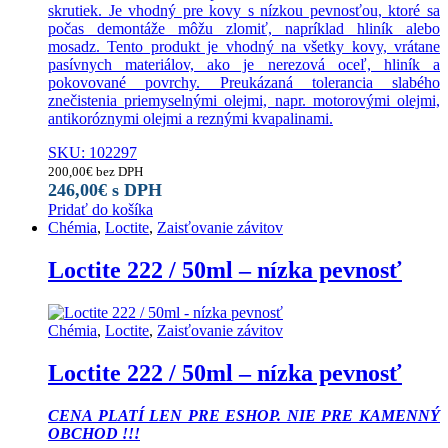
skrutiek. Je vhodný pre kovy s nízkou pevnosťou, ktoré sa
počas demontáže môžu zlomiť, napríklad hliník alebo
mosadz. Tento produkt je vhodný na všetky kovy, vrátane
pasívnych materiálov, ako je nerezová oceľ, hliník a
pokovované povrchy. Preukázaná tolerancia slabého
znečistenia priemyselnými olejmi, napr. motorovými olejmi,
antikoróznymi olejmi a reznými kvapalinami.
SKU: 102297
200,00
€
bez DPH
246,00
€
s DPH
Pridať do košíka
Chémia
,
Loctite
,
Zaisťovanie závitov
Loctite 222 / 50ml – nízka pevnosť
Chémia
,
Loctite
,
Zaisťovanie závitov
Loctite 222 / 50ml – nízka pevnosť
CENA PLATÍ LEN PRE ESHOP. NIE PRE KAMENNÝ
OBCHOD !!!