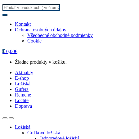
Search
for:
Kontakt
Ochrana osobných údajov
Všeobecné obchodné podmienky
Cookie
0
0,00
€
Žiadne produkty v košíku.
Aktuality
E-shop
Ložiská
Gufera
Remene
Loctite
Doprava
Ložiská
Guľkové ložiská
Jednoradové ložiská