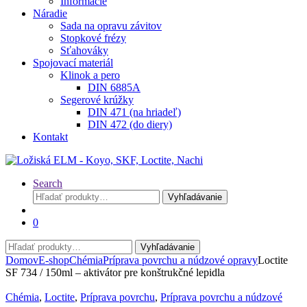
Informácie
Náradie
Sada na opravu závitov
Stopkové frézy
Sťahováky
Spojovací materiál
Klinok a pero
DIN 6885A
Segerové krúžky
DIN 471 (na hriadeľ)
DIN 472 (do diery)
Kontakt
Search
Hľadať:
Vyhľadávanie
0
Hľadať:
Vyhľadávanie
Domov
E-shop
Chémia
Príprava povrchu a núdzové opravy
Loctite
SF 734 / 150ml – aktivátor pre konštrukčné lepidla
Chémia
,
Loctite
,
Príprava povrchu
,
Príprava povrchu a núdzové