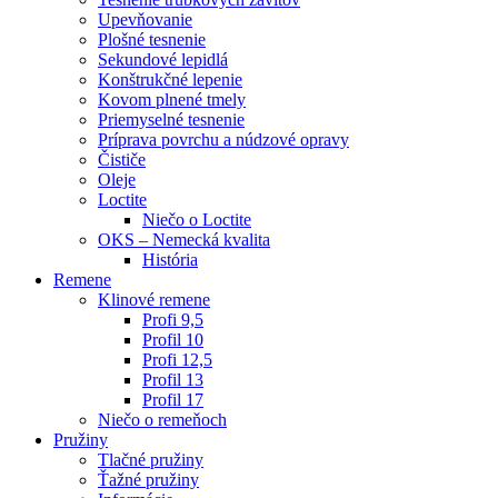
Upevňovanie
Plošné tesnenie
Sekundové lepidlá
Konštrukčné lepenie
Kovom plnené tmely
Priemyselné tesnenie
Príprava povrchu a núdzové opravy
Čističe
Oleje
Loctite
Niečo o Loctite
OKS – Nemecká kvalita
História
Remene
Klinové remene
Profi 9,5
Profil 10
Profi 12,5
Profil 13
Profil 17
Niečo o remeňoch
Pružiny
Tlačné pružiny
Ťažné pružiny