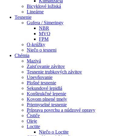
Klimatizácia
Bicyklové ložiská
Lineárne
Tesnenie
Gufera / Simeringy
NBR
MVQ
FPM
O-krúžky
Niečo o tesneni
Chémia
Mazivá
Zaisťovanie závitov
Tesnenie trubkových závitov
Upevňovanie
Plošné tesnenie
Sekundové lepidlá
Konštrukčné lepenie
Kovom plnené tmely
Priemyselné tesnenie
Príprava povrchu a núdzové opravy
Čističe
Oleje
Loctite
Niečo o Loctite