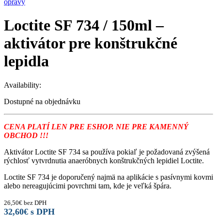
opravy
Loctite SF 734 / 150ml –
aktivátor pre konštrukčné
lepidla
Availability:
Dostupné na objednávku
CENA PLATÍ LEN PRE ESHOP. NIE PRE KAMENNÝ
OBCHOD !!!
Aktivátor Loctite SF 734 sa používa pokiaľ je požadovaná zvýšená
rýchlosť vytvrdnutia anaeróbnych konštrukčných lepidiel Loctite.
Loctite SF 734 je doporučený najmä na aplikácie s pasívnymi kovmi
alebo nereagujúcimi povrchmi tam, kde je veľká špára.
26,50
€
bez DPH
32,60
€
s DPH