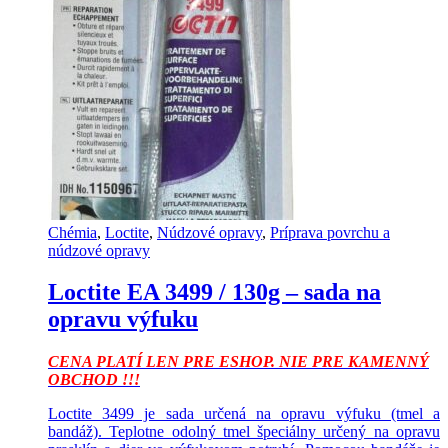
Chémia
,
Loctite
,
Núdzové opravy
,
Príprava povrchu a
núdzové opravy
Loctite EA 3499 / 130g – sada na
opravu výfuku
CENA PLATÍ LEN PRE ESHOP. NIE PRE KAMENNÝ
OBCHOD !!!
Loctite 3499 je sada určená na opravu výfuku (tmel a
bandáž). Teplotne odolný tmel špeciálny určený na opravu