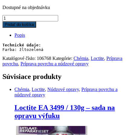
Dostupné na objednávku
Loctite
SF
Pridať do košíka
734
/
Popis
150ml
-
aktivátor
Farba: žltozelená
pre
Katalógové číslo:
106768
Kategórie:
Chémia
,
Loctite
,
Príprava
konštrukčné
povrchu
,
Príprava povrchu a núdzové opravy
lepidla
quantity
Súvisiace produkty
Chémia
,
Loctite
,
Núdzové opravy
,
Príprava povrchu a
núdzové opravy
Loctite EA 3499 / 130g – sada na
opravu výfuku