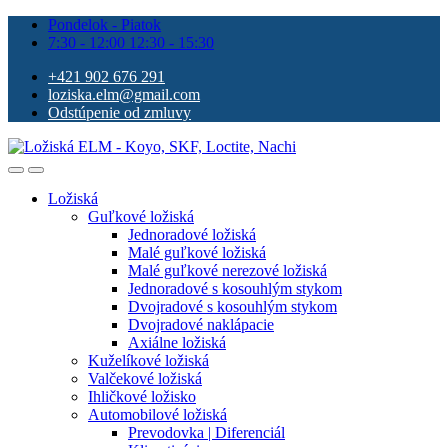
Pondelok - Piatok
7:30 - 12:00 12:30 - 15:30
+421 902 676 291
loziska.elm@gmail.com
Odstúpenie od zmluvy
Ložiská
Guľkové ložiská
Jednoradové ložiská
Malé guľkové ložiská
Malé guľkové nerezové ložiská
Jednoradové s kosouhlým stykom
Dvojradové s kosouhlým stykom
Dvojradové naklápacie
Axiálne ložiská
Kuželíkové ložiská
Valčekové ložiská
Ihličkové ložisko
Automobilové ložiská
Prevodovka | Diferenciál