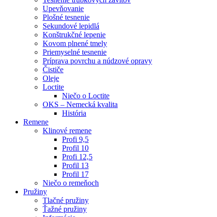
Upevňovanie
Plošné tesnenie
Sekundové lepidlá
Konštrukčné lepenie
Kovom plnené tmely
Priemyselné tesnenie
Príprava povrchu a núdzové opravy
Čističe
Oleje
Loctite
Niečo o Loctite
OKS – Nemecká kvalita
História
Remene
Klinové remene
Profi 9,5
Profil 10
Profi 12,5
Profil 13
Profil 17
Niečo o remeňoch
Pružiny
Tlačné pružiny
Ťažné pružiny