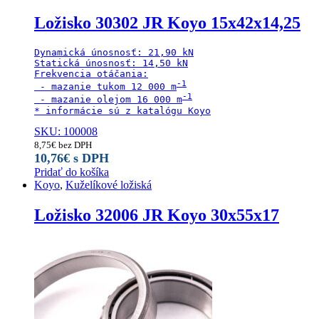
Ložisko 30302 JR Koyo 15x42x14,25
Dynamická únosnosť: 21,90 kN

Statická únosnosť: 14,50 kN

Frekvencia otáčania:

 - mazanie tukom 12 000 m
 - mazanie olejom 16 000 m
SKU: 100008
8,75
€
bez DPH
10,76
€
s DPH
Pridať do košíka
Koyo
,
Kuželíkové ložiská
Ložisko 32006 JR Koyo 30x55x17