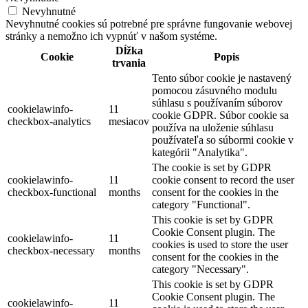
Nevyhnutné
Nevyhnutné cookies sú potrebné pre správne fungovanie webovej
stránky a nemožno ich vypnúť v našom systéme.
Dĺžka
Cookie
Popis
trvania
Tento súbor cookie je nastavený
pomocou zásuvného modulu
súhlasu s používaním súborov
cookielawinfo-
11
cookie GDPR. Súbor cookie sa
checkbox-analytics
mesiacov
používa na uloženie súhlasu
používateľa so súbormi cookie v
kategórii "Analytika".
The cookie is set by GDPR
cookielawinfo-
11
cookie consent to record the user
checkbox-functional
months
consent for the cookies in the
category "Functional".
This cookie is set by GDPR
Cookie Consent plugin. The
cookielawinfo-
11
cookies is used to store the user
checkbox-necessary
months
consent for the cookies in the
category "Necessary".
This cookie is set by GDPR
Cookie Consent plugin. The
cookielawinfo-
11