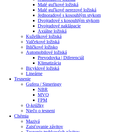
Malé guľkové ložiská
Malé guľkové nerezové ložiská
Jednoradové s kosouhlým stykom
Dvojradové s kosouhlým stykom
Dvojradové naklápacie
Axiálne ložiská
Kuželíkové ložiská
Valčekové ložiská
Ihličkové ložisko
Automobilové ložiská
Prevodovka | Diferenciál
Klimatizácia
Bicyklové ložiská
Lineárne
Tesnenie
Gufera / Simeringy
NBR
MVQ
FPM
O-krúžky
Niečo o tesneni
Chémia
Mazivá
Zaisťovanie závitov
Tesnenie trubkových závitov