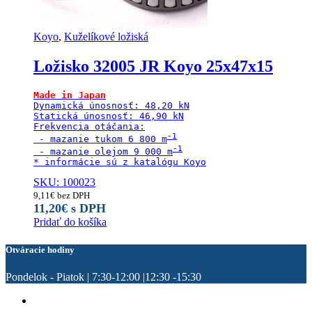
Koyo
,
Kuželíkové ložiská
Ložisko 32005 JR Koyo 25x47x15
Made in Japan
Dynamická únosnosť: 48,20 kN

Statická únosnosť: 46,90 kN

Frekvencia otáčania:

 - mazanie tukom 6 800 m
 - mazanie olejom 9 000 m
SKU: 100023
9,11
€
bez DPH
11,20
€
s DPH
Pridať do košíka
Otváracie hodiny
Pondelok - Piatok | 7:30-12:00 |12:30 -15:30