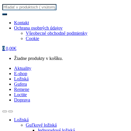
Search
for:
Kontakt
Ochrana osobných údajov
Všeobecné obchodné podmienky
Cookie
0
0,00
€
Žiadne produkty v košíku.
Aktuality
E-shop
Ložiská
Gufera
Remene
Loctite
Doprava
Ložiská
Guľkové ložiská
Jednoradové ložiská