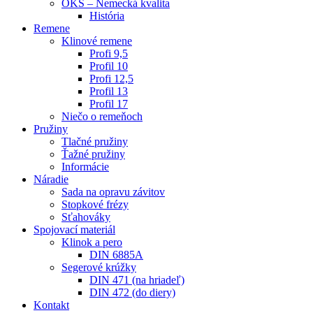
OKS – Nemecká kvalita
História
Remene
Klinové remene
Profi 9,5
Profil 10
Profi 12,5
Profil 13
Profil 17
Niečo o remeňoch
Pružiny
Tlačné pružiny
Ťažné pružiny
Informácie
Náradie
Sada na opravu závitov
Stopkové frézy
Sťahováky
Spojovací materiál
Klinok a pero
DIN 6885A
Segerové krúžky
DIN 471 (na hriadeľ)
DIN 472 (do diery)
Kontakt