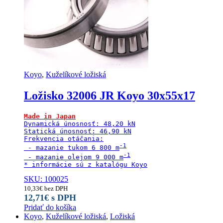
Koyo
,
Kuželíkové ložiská
Ložisko 32006 JR Koyo 30x55x17
Made in Japan
Dynamická únosnosť: 48,20 kN

Statická únosnosť: 46,90 kN

Frekvencia otáčania:

 - mazanie tukom 6 800 m
 - mazanie olejom 9 000 m
SKU: 100025
10,33
€
bez DPH
12,71
€
s DPH
Pridať do košíka
Koyo
,
Kuželíkové ložiská
,
Ložiská