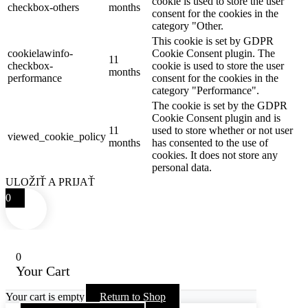
cookie is used to store the user
checkbox-others
months
consent for the cookies in the
category "Other.
This cookie is set by GDPR
cookielawinfo-
Cookie Consent plugin. The
11
checkbox-
cookie is used to store the user
months
performance
consent for the cookies in the
category "Performance".
The cookie is set by the GDPR
Cookie Consent plugin and is
11
used to store whether or not user
viewed_cookie_policy
months
has consented to the use of
cookies. It does not store any
personal data.
ULOŽIŤ A PRIJAŤ
0
0
Your Cart
Your cart is empty
Return to Shop