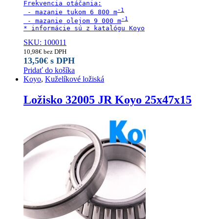
Frekvencia otáčania:

 - mazanie tukom 6 800 m
 - mazanie olejom 9 000 m
SKU: 100011
10,98
€
bez DPH
13,50
€
s DPH
Pridať do košíka
Koyo
,
Kuželíkové ložiská
Ložisko 32005 JR Koyo 25x47x15