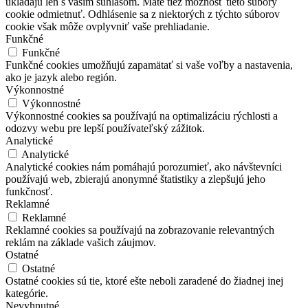
ukladajú len s vaším súhlasom. Máte tiež možnosť tieto súbory
cookie odmietnuť. Odhlásenie sa z niektorých z týchto súborov
cookie však môže ovplyvniť vaše prehliadanie.
Funkčné
Funkčné
Funkčné cookies umožňujú zapamätať si vaše voľby a nastavenia,
ako je jazyk alebo región.
Výkonnostné
Výkonnostné
Výkonnostné cookies sa používajú na optimalizáciu rýchlosti a
odozvy webu pre lepší používateľský zážitok.
Analytické
Analytické
Analytické cookies nám pomáhajú porozumieť, ako návštevníci
používajú web, zbierajú anonymné štatistiky a zlepšujú jeho
funkčnosť.
Reklamné
Reklamné
Reklamné cookies sa používajú na zobrazovanie relevantných
reklám na základe vašich záujmov.
Ostatné
Ostatné
Ostatné cookies sú tie, ktoré ešte neboli zaradené do žiadnej inej
kategórie.
Nevyhnutné