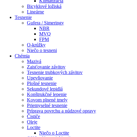
Klimatizácia
Bicyklové ložiská
Lineárne
Tesnenie
Gufera / Simeringy
NBR
MVQ
FPM
O-krúžky
Niečo o tesneni
Chémia
Mazivá
Zaisťovanie závitov
Tesnenie trubkových závitov
Upevňovanie
Plošné tesnenie
Sekundové lepidlá
Konštrukčné lepenie
Kovom plnené tmely
Priemyselné tesnenie
Príprava povrchu a núdzové opravy
Čističe
Oleje
Loctite
Niečo o Loctite