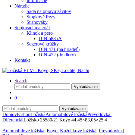
Informácie
Náradie
Sada na opravu závitov
Stopkové frézy
Sťahováky
Spojovací materiál
Klinok a pero
DIN 6885A
Segerové krúžky
DIN 471 (na hriadeľ)
DIN 472 (do diery)
Kontakt
Search
Hľadať:
Vyhľadávanie
0
Hľadať:
Vyhľadávanie
Domov
E-shop
Ložiská
Automobilové ložiská
Prevodovka |
Diferenciál
Ložisko 25580/21 Koyo 44,45×83,05×25,4
Automobilové ložiská
,
Koyo
,
Kuželíkové ložiská
,
Prevodovka |