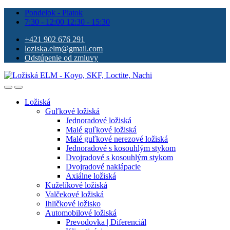
Pondelok - Piatok
7:30 - 12:00 12:30 - 15:30
+421 902 676 291
loziska.elm@gmail.com
Odstúpenie od zmluvy
Ložiská
Guľkové ložiská
Jednoradové ložiská
Malé guľkové ložiská
Malé guľkové nerezové ložiská
Jednoradové s kosouhlým stykom
Dvojradové s kosouhlým stykom
Dvojradové naklápacie
Axiálne ložiská
Kuželíkové ložiská
Valčekové ložiská
Ihličkové ložisko
Automobilové ložiská
Prevodovka | Diferenciál