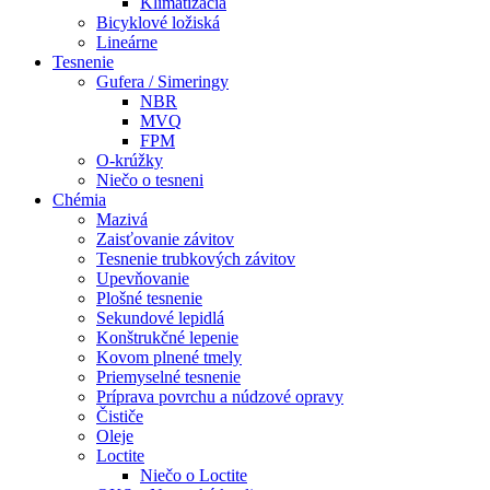
Klimatizácia
Bicyklové ložiská
Lineárne
Tesnenie
Gufera / Simeringy
NBR
MVQ
FPM
O-krúžky
Niečo o tesneni
Chémia
Mazivá
Zaisťovanie závitov
Tesnenie trubkových závitov
Upevňovanie
Plošné tesnenie
Sekundové lepidlá
Konštrukčné lepenie
Kovom plnené tmely
Priemyselné tesnenie
Príprava povrchu a núdzové opravy
Čističe
Oleje
Loctite
Niečo o Loctite