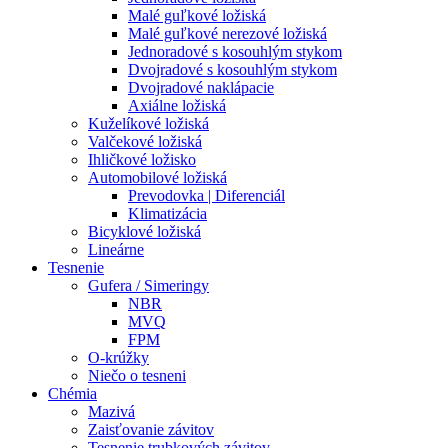
Malé guľkové ložiská
Malé guľkové nerezové ložiská
Jednoradové s kosouhlým stykom
Dvojradové s kosouhlým stykom
Dvojradové naklápacie
Axiálne ložiská
Kuželíkové ložiská
Valčekové ložiská
Ihličkové ložisko
Automobilové ložiská
Prevodovka | Diferenciál
Klimatizácia
Bicyklové ložiská
Lineárne
Tesnenie
Gufera / Simeringy
NBR
MVQ
FPM
O-krúžky
Niečo o tesneni
Chémia
Mazivá
Zaisťovanie závitov
Tesnenie trubkových závitov