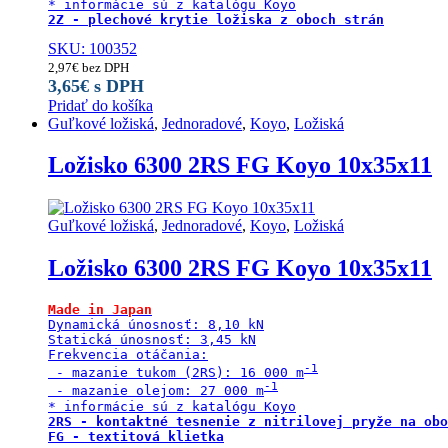
2Z - plechové krytie ložiska z oboch strán
SKU: 100352
2,97
€
bez DPH
3,65
€
s DPH
Pridať do košíka
Guľkové ložiská
,
Jednoradové
,
Koyo
,
Ložiská
Ložisko 6300 2RS FG Koyo 10x35x11
Guľkové ložiská
,
Jednoradové
,
Koyo
,
Ložiská
Ložisko 6300 2RS FG Koyo 10x35x11
Made in Japan
Dynamická únosnosť: 8,10 kN

Statická únosnosť: 3,45 kN

Frekvencia otáčania:

 - mazanie tukom (2RS): 16 000 m
 - mazanie olejom: 27 000 m
2RS - kontaktné tesnenie z nitrilovej pryže na obo
FG - textitová klietka