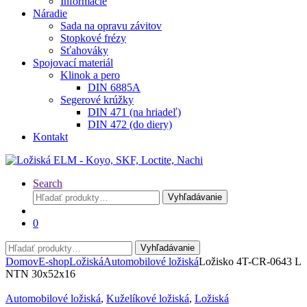
Informácie
Náradie
Sada na opravu závitov
Stopkové frézy
Sťahováky
Spojovací materiál
Klinok a pero
DIN 6885A
Segerové krúžky
DIN 471 (na hriadeľ)
DIN 472 (do diery)
Kontakt
Search
Hľadať:
Vyhľadávanie
0
Hľadať:
Vyhľadávanie
Domov
E-shop
Ložiská
Automobilové ložiská
Ložisko 4T-CR-0643 L
NTN 30x52x16
Automobilové ložiská
,
Kuželíkové ložiská
,
Ložiská