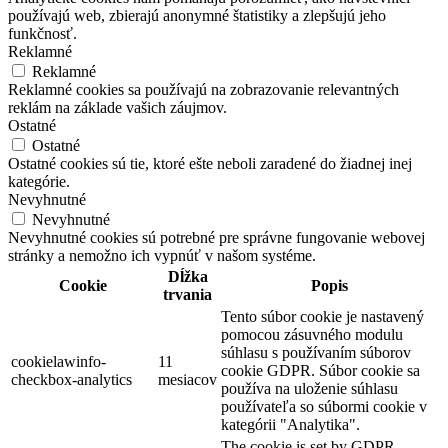
používajú web, zbierajú anonymné štatistiky a zlepšujú jeho
funkčnosť.
Reklamné
Reklamné
Reklamné cookies sa používajú na zobrazovanie relevantných
reklám na základe vašich záujmov.
Ostatné
Ostatné
Ostatné cookies sú tie, ktoré ešte neboli zaradené do žiadnej inej
kategórie.
Nevyhnutné
Nevyhnutné
Nevyhnutné cookies sú potrebné pre správne fungovanie webovej
stránky a nemožno ich vypnúť v našom systéme.
Dĺžka
Cookie
Popis
trvania
Tento súbor cookie je nastavený
pomocou zásuvného modulu
súhlasu s používaním súborov
cookielawinfo-
11
cookie GDPR. Súbor cookie sa
checkbox-analytics
mesiacov
používa na uloženie súhlasu
používateľa so súbormi cookie v
kategórii "Analytika".
The cookie is set by GDPR