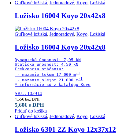
Guľkové ložiská
,
Jednoradové
,
Koyo
,
Ložiská
Ložisko 16004 Koyo 20x42x8
Guľkové ložiská
,
Jednoradové
,
Koyo
,
Ložiská
Ložisko 16004 Koyo 20x42x8
Dynamická únosnosť: 7,95 kN

Statická únosnosť: 4,50 kN

Frekvencia otáčania:

 - mazanie tukom 17 000 m
 - mazanie olejom 21 000 m
* informácie sú z katalógu Koyo
SKU: 102914
4,55
€
bez DPH
5,60
€
s DPH
Pridať do košíka
Guľkové ložiská
,
Jednoradové
,
Koyo
,
Ložiská
Ložisko 6301 2Z Koyo 12x37x12