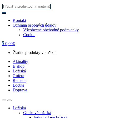
Search
for:
Kontakt
Ochrana osobných údajov
Všeobecné obchodné podmienky
Cookie
0
0,00
€
Žiadne produkty v košíku.
Aktuality
E-shop
Ložiská
Gufera
Remene
Loctite
Doprava
Ložiská
Guľkové ložiská
Jednoradové ložiská