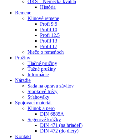
OKS – Nemecká kvalita
História
Remene
Klinové remene
Profi 9,5
Profil 10
Profi 12,5
Profil 13
Profil 17
Niečo o remeňoch
Pružiny
Tlačné pružiny
Ťažné pružiny
Informácie
Náradie
Sada na opravu závitov
Stopkové frézy
Sťahováky
Spojovací materiál
Klinok a pero
DIN 6885A
Segerové krúžky
DIN 471 (na hriadeľ)
DIN 472 (do diery)
Kontakt