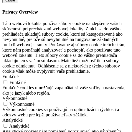
Close
Privacy Overview
Táto webová lokalita používa súbory cookie na zlepšenie vašich
skúseností pri prechádzaní webovej lokality. Z nich sa do vášho
prehliadača ukladajú súbory cookie, ktoré sú kategorizované ako
nevyhnutné, pretože sú nevyhnutné na fungovanie základných
funkcií webovej stránky. Používame aj súbory cookie tretích strán,
ktoré nám pomáhajú analyzovať a pochopiť, ako používate túto
webovú lokalitu. Tieto súbory cookie sa do vášho prehliadača
ukladajú len s vaším súhlasom. Máte tiež možnosť tieto súbory
cookie odmietnuť. Odhlásenie sa z niektorých z týchto súborov
cookie však môže ovplyvniť vaše prehliadanie.
Funkčné
Funkčné
Funkčné cookies umožňujú zapamätať si vaše voľby a nastavenia,
ako je jazyk alebo región.
Výkonnostné
Výkonnostné
Výkonnostné cookies sa používajú na optimalizáciu rýchlosti a
odozvy webu pre lepší používateľský zážitok.
Analytické
Analytické
Analytické cookies nám pomáhajú porozumieť, ako návštevníci