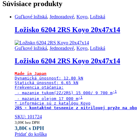
Súvisiace produkty
Guľkové ložiská
,
Jednoradové
,
Koyo
,
Ložiská
Ložisko 6204 2RS Koyo 20x47x14
Guľkové ložiská
,
Jednoradové
,
Koyo
,
Ložiská
Ložisko 6204 2RS Koyo 20x47x14
Made in Japan
Dynamická únosnosť: 12.80 kN

Statická únosnosť: 6.65 kN

Frekvencia otáčania:

 - mazanie tukom(2Z/2RS) 15 000/ 9 700 m
 - mazanie olejom 17 000 m
2RS - kontaktné tesnenie z nitrilovej pryže na obo
SKU: 101724
3,09
€
bez DPH
3,80
€
s DPH
Pridať do košíka