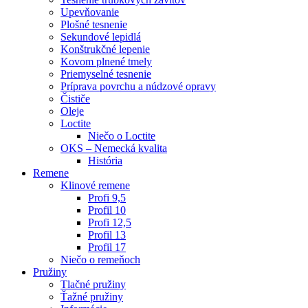
Upevňovanie
Plošné tesnenie
Sekundové lepidlá
Konštrukčné lepenie
Kovom plnené tmely
Priemyselné tesnenie
Príprava povrchu a núdzové opravy
Čističe
Oleje
Loctite
Niečo o Loctite
OKS – Nemecká kvalita
História
Remene
Klinové remene
Profi 9,5
Profil 10
Profi 12,5
Profil 13
Profil 17
Niečo o remeňoch
Pružiny
Tlačné pružiny
Ťažné pružiny