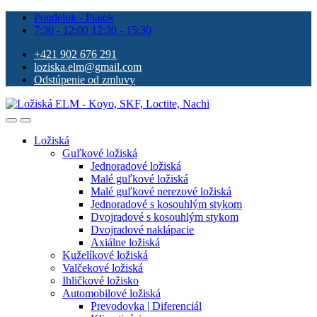
Pondelok - Piatok
7:30 - 12:00 12:30 - 15:30
+421 902 676 291
loziska.elm@gmail.com
Odstúpenie od zmluvy
Ložiská
Guľkové ložiská
Jednoradové ložiská
Malé guľkové ložiská
Malé guľkové nerezové ložiská
Jednoradové s kosouhlým stykom
Dvojradové s kosouhlým stykom
Dvojradové naklápacie
Axiálne ložiská
Kuželíkové ložiská
Valčekové ložiská
Ihličkové ložisko
Automobilové ložiská
Prevodovka | Diferenciál