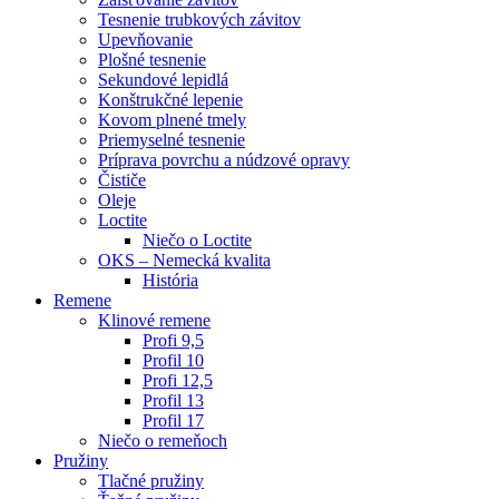
Tesnenie trubkových závitov
Upevňovanie
Plošné tesnenie
Sekundové lepidlá
Konštrukčné lepenie
Kovom plnené tmely
Priemyselné tesnenie
Príprava povrchu a núdzové opravy
Čističe
Oleje
Loctite
Niečo o Loctite
OKS – Nemecká kvalita
História
Remene
Klinové remene
Profi 9,5
Profil 10
Profi 12,5
Profil 13
Profil 17
Niečo o remeňoch
Pružiny
Tlačné pružiny