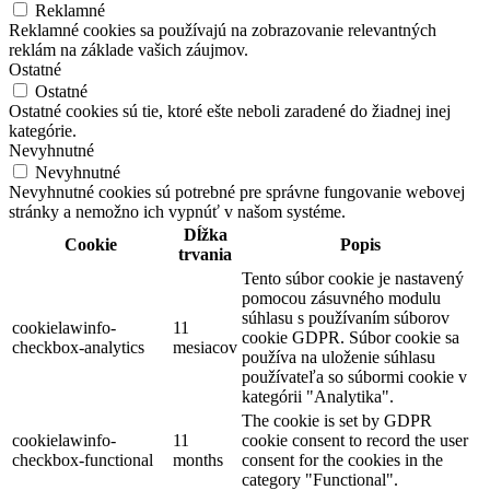
Reklamné
Reklamné cookies sa používajú na zobrazovanie relevantných
reklám na základe vašich záujmov.
Ostatné
Ostatné
Ostatné cookies sú tie, ktoré ešte neboli zaradené do žiadnej inej
kategórie.
Nevyhnutné
Nevyhnutné
Nevyhnutné cookies sú potrebné pre správne fungovanie webovej
stránky a nemožno ich vypnúť v našom systéme.
Dĺžka
Cookie
Popis
trvania
Tento súbor cookie je nastavený
pomocou zásuvného modulu
súhlasu s používaním súborov
cookielawinfo-
11
cookie GDPR. Súbor cookie sa
checkbox-analytics
mesiacov
používa na uloženie súhlasu
používateľa so súbormi cookie v
kategórii "Analytika".
The cookie is set by GDPR
cookielawinfo-
11
cookie consent to record the user
checkbox-functional
months
consent for the cookies in the
category "Functional".