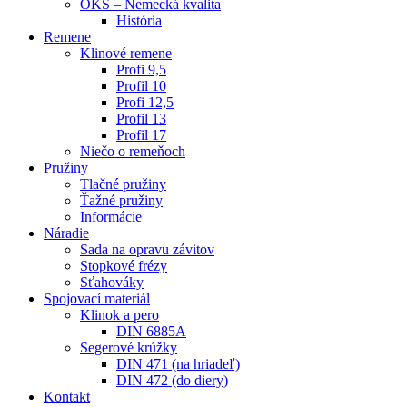
OKS – Nemecká kvalita
História
Remene
Klinové remene
Profi 9,5
Profil 10
Profi 12,5
Profil 13
Profil 17
Niečo o remeňoch
Pružiny
Tlačné pružiny
Ťažné pružiny
Informácie
Náradie
Sada na opravu závitov
Stopkové frézy
Sťahováky
Spojovací materiál
Klinok a pero
DIN 6885A
Segerové krúžky
DIN 471 (na hriadeľ)
DIN 472 (do diery)
Kontakt