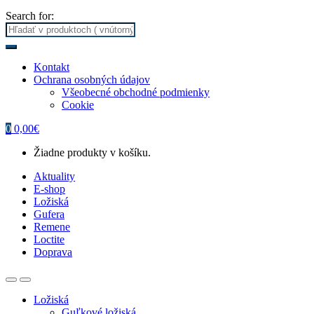
Search for:
Kontakt
Ochrana osobných údajov
Všeobecné obchodné podmienky
Cookie
0
0,00
€
Žiadne produkty v košíku.
Aktuality
E-shop
Ložiská
Gufera
Remene
Loctite
Doprava
Ložiská
Guľkové ložiská