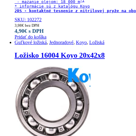
 - mazanie olejom: 18 000 m
2RS - kontaktné tesnenie z nitrilovej pryže na obo
SKU: 102272
3,98
€
bez DPH
4,90
€
s DPH
Pridať do košíka
Guľkové ložiská
,
Jednoradové
,
Koyo
,
Ložiská
Ložisko 16004 Koyo 20x42x8