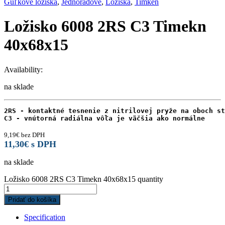
Guľkové ložiská
,
Jednoradové
,
Ložiská
,
Timken
Ložisko 6008 2RS C3 Timekn
40x68x15
Availability:
na sklade
2RS - kontaktné tesnenie z nitrilovej pryže na oboch st
C3 - vnútorná radiálna vôľa je väčšia ako normálne
9,19
€
bez DPH
11,30
€
s DPH
na sklade
Ložisko 6008 2RS C3 Timekn 40x68x15 quantity
Pridať do košíka
Specification