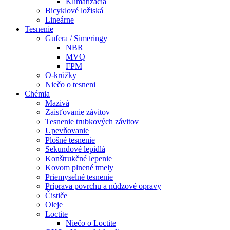
Klimatizácia
Bicyklové ložiská
Lineárne
Tesnenie
Gufera / Simeringy
NBR
MVQ
FPM
O-krúžky
Niečo o tesneni
Chémia
Mazivá
Zaisťovanie závitov
Tesnenie trubkových závitov
Upevňovanie
Plošné tesnenie
Sekundové lepidlá
Konštrukčné lepenie
Kovom plnené tmely
Priemyselné tesnenie
Príprava povrchu a núdzové opravy
Čističe
Oleje
Loctite
Niečo o Loctite