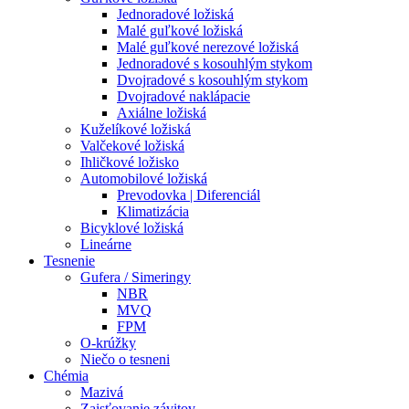
Jednoradové ložiská
Malé guľkové ložiská
Malé guľkové nerezové ložiská
Jednoradové s kosouhlým stykom
Dvojradové s kosouhlým stykom
Dvojradové naklápacie
Axiálne ložiská
Kuželíkové ložiská
Valčekové ložiská
Ihličkové ložisko
Automobilové ložiská
Prevodovka | Diferenciál
Klimatizácia
Bicyklové ložiská
Lineárne
Tesnenie
Gufera / Simeringy
NBR
MVQ
FPM
O-krúžky
Niečo o tesneni
Chémia
Mazivá
Zaisťovanie závitov