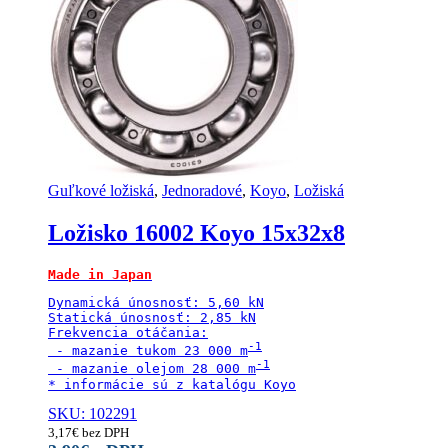
Guľkové ložiská
,
Jednoradové
,
Koyo
,
Ložiská
Ložisko 16002 Koyo 15x32x8
Made in Japan
Dynamická únosnosť: 5,60 kN

Statická únosnosť: 2,85 kN

Frekvencia otáčania:

 - mazanie tukom 23 000 m
 - mazanie olejom 28 000 m
* informácie sú z katalógu Koyo
SKU: 102291
3,17
€
bez DPH