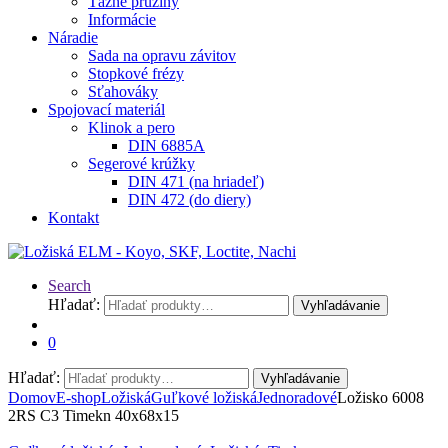
Ťažné pružiny
Informácie
Náradie
Sada na opravu závitov
Stopkové frézy
Sťahováky
Spojovací materiál
Klinok a pero
DIN 6885A
Segerové krúžky
DIN 471 (na hriadeľ)
DIN 472 (do diery)
Kontakt
Search
Hľadať:
Vyhľadávanie
0
Hľadať:
Vyhľadávanie
Domov
E-shop
Ložiská
Guľkové ložiská
Jednoradové
Ložisko 6008
2RS C3 Timekn 40x68x15