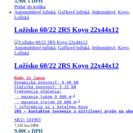
3,90
€
s DPH
Pridať do košíka
Automobilové ložiská
,
Guľkové ložiská
,
Jednoradové
,
Koyo
,
Ložiská
Ložisko 60/22 2RS Koyo 22x44x12
Automobilové ložiská
,
Guľkové ložiská
,
Jednoradové
,
Koyo
,
Ložiská
Ložisko 60/22 2RS Koyo 22x44x12
Made in Japan
Dynamická únosnosť: 9,40 kN

Statická únosnosť: 5,15 kN

Frekvencia otáčania:

 - mazanie tukom 9 900 m
 - mazanie olejom 20 000 m
SKU: 101993
7,32
€
bez DPH
9,00
€
s DPH