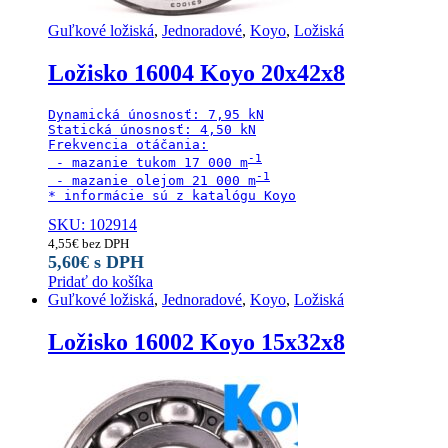
Guľkové ložiská
,
Jednoradové
,
Koyo
,
Ložiská
Ložisko 16004 Koyo 20x42x8
Dynamická únosnosť: 7,95 kN

Statická únosnosť: 4,50 kN

Frekvencia otáčania:

 - mazanie tukom 17 000 m
 - mazanie olejom 21 000 m
* informácie sú z katalógu Koyo
SKU: 102914
4,55
€
bez DPH
5,60
€
s DPH
Pridať do košíka
Guľkové ložiská
,
Jednoradové
,
Koyo
,
Ložiská
Ložisko 16002 Koyo 15x32x8