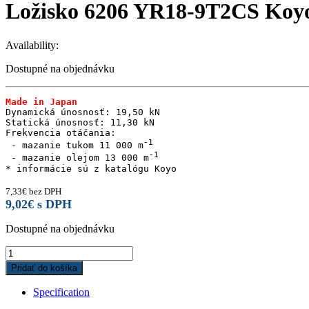
Ložisko 6206 YR18-9T2CS Koy
Availability:
Dostupné na objednávku
Made in Japan
Dynamická únosnosť: 19,50 kN

Statická únosnosť: 11,30 kN

Frekvencia otáčania:

 - mazanie tukom 11 000 m
 - mazanie olejom 13 000 m
* informácie sú z katalógu Koyo
7,33
€
bez DPH
9,02
€
s DPH
Dostupné na objednávku
Ložisko
6206
Pridať do košíka
YR18-
9T2CS
Specification
Koyo