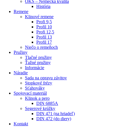
OKS – Nemecká kvalita
História
Remene
Klinové remene
Profi 9,5
Profil 10
Profi 12,5
Profil 13
Profil 17
Niečo o remeňoch
Pružiny
Tlačné pružiny
Ťažné pružiny
Informácie
Náradie
Sada na opravu závitov
Stopkové frézy
Sťahováky
Spojovací materiál
Klinok a pero
DIN 6885A
Segerové krúžky
DIN 471 (na hriadeľ)
DIN 472 (do diery)
Kontakt