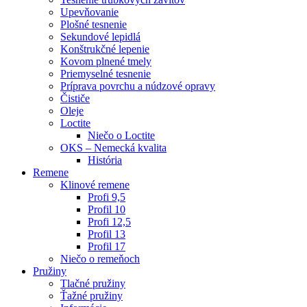
Upevňovanie
Plošné tesnenie
Sekundové lepidlá
Konštrukčné lepenie
Kovom plnené tmely
Priemyselné tesnenie
Príprava povrchu a núdzové opravy
Čističe
Oleje
Loctite
Niečo o Loctite
OKS – Nemecká kvalita
História
Remene
Klinové remene
Profi 9,5
Profil 10
Profi 12,5
Profil 13
Profil 17
Niečo o remeňoch
Pružiny
Tlačné pružiny
Ťažné pružiny