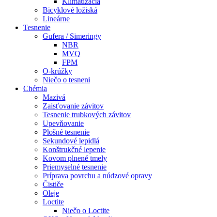
Klimatizácia
Bicyklové ložiská
Lineárne
Tesnenie
Gufera / Simeringy
NBR
MVQ
FPM
O-krúžky
Niečo o tesneni
Chémia
Mazivá
Zaisťovanie závitov
Tesnenie trubkových závitov
Upevňovanie
Plošné tesnenie
Sekundové lepidlá
Konštrukčné lepenie
Kovom plnené tmely
Priemyselné tesnenie
Príprava povrchu a núdzové opravy
Čističe
Oleje
Loctite
Niečo o Loctite