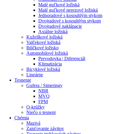
Malé guľkové ložiská
Malé guľkové nerezové ložiská
Jednoradové s kosouhlým stykom
Dvojradové s kosouhlým stykom
Dvojradové naklápacie
Axiálne ložiská
Kuželíkové ložiská
Valčekové ložiská
Ihličkové ložisko
Automobilové ložiská
Prevodovka | Diferenciál
Klimatizácia
Bicyklové ložiská
Lineárne
Tesnenie
Gufera / Simeringy
NBR
MVQ
FPM
O-krúžky
Niečo o tesneni
Chémia
Mazivá
Zaisťovanie závitov
Tesnenie trubkových závitov