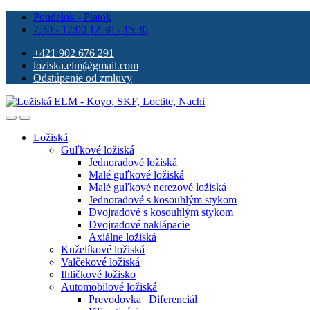
Pondelok - Piatok
7:30 - 12:00 12:30 - 15:30
+421 902 676 291
loziska.elm@gmail.com
Odstúpenie od zmluvy
Ložiská
Guľkové ložiská
Jednoradové ložiská
Malé guľkové ložiská
Malé guľkové nerezové ložiská
Jednoradové s kosouhlým stykom
Dvojradové s kosouhlým stykom
Dvojradové naklápacie
Axiálne ložiská
Kuželíkové ložiská
Valčekové ložiská
Ihličkové ložisko
Automobilové ložiská
Prevodovka | Diferenciál