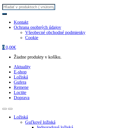
Search
for:
Kontakt
Ochrana osobných údajov
Všeobecné obchodné podmienky
Cookie
0
0,00
€
Žiadne produkty v košíku.
Aktuality
E-shop
Ložiská
Gufera
Remene
Loctite
Doprava
Ložiská
Guľkové ložiská
Jednoradové ložiská