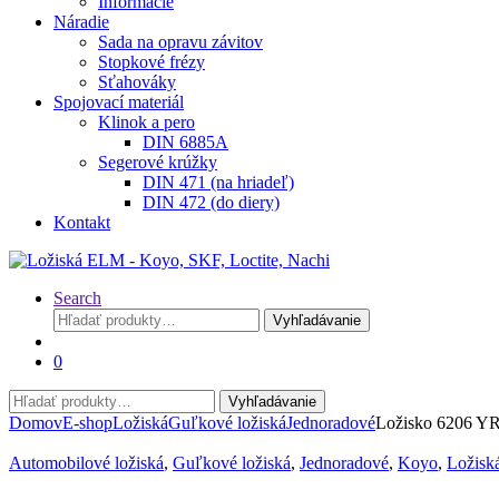
Informácie
Náradie
Sada na opravu závitov
Stopkové frézy
Sťahováky
Spojovací materiál
Klinok a pero
DIN 6885A
Segerové krúžky
DIN 471 (na hriadeľ)
DIN 472 (do diery)
Kontakt
Search
Hľadať:
Vyhľadávanie
0
Hľadať:
Vyhľadávanie
Domov
E-shop
Ložiská
Guľkové ložiská
Jednoradové
Ložisko 6206 Y
Automobilové ložiská
,
Guľkové ložiská
,
Jednoradové
,
Koyo
,
Ložisk