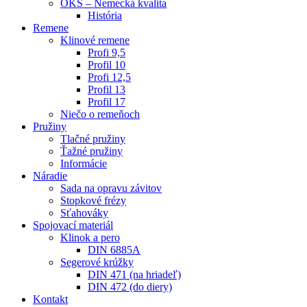
OKS – Nemecká kvalita
História
Remene
Klinové remene
Profi 9,5
Profil 10
Profi 12,5
Profil 13
Profil 17
Niečo o remeňoch
Pružiny
Tlačné pružiny
Ťažné pružiny
Informácie
Náradie
Sada na opravu závitov
Stopkové frézy
Sťahováky
Spojovací materiál
Klinok a pero
DIN 6885A
Segerové krúžky
DIN 471 (na hriadeľ)
DIN 472 (do diery)
Kontakt