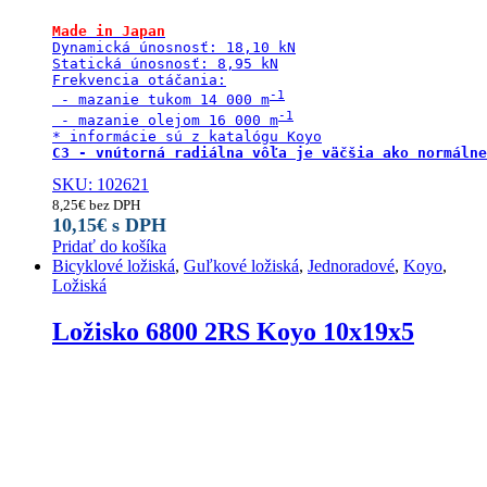
Made in Japan
Dynamická únosnosť: 18,10 kN

Statická únosnosť: 8,95 kN

Frekvencia otáčania:

 - mazanie tukom 14 000 m
 - mazanie olejom 16 000 m
C3 - vnútorná radiálna vôľa je väčšia ako normálne
SKU: 102621
8,25
€
bez DPH
10,15
€
s DPH
Pridať do košíka
Bicyklové ložiská
,
Guľkové ložiská
,
Jednoradové
,
Koyo
,
Ložiská
Ložisko 6800 2RS Koyo 10x19x5