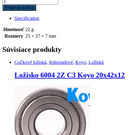
Ložisko
6806
Pridať do košíka
2RS
Koyo
Specification
30x42x7
quantity
Hmotnosť
22 g
Rozmery
25 × 37 × 7 mm
Súvisiace produkty
Guľkové ložiská
,
Jednoradové
,
Koyo
,
Ložiská
Ložisko 6004 2Z C3 Koyo 20x42x12