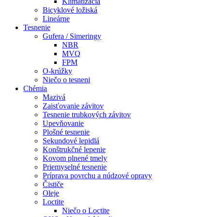
Klimatizácia
Bicyklové ložiská
Lineárne
Tesnenie
Gufera / Simeringy
NBR
MVQ
FPM
O-krúžky
Niečo o tesneni
Chémia
Mazivá
Zaisťovanie závitov
Tesnenie trubkových závitov
Upevňovanie
Plošné tesnenie
Sekundové lepidlá
Konštrukčné lepenie
Kovom plnené tmely
Priemyselné tesnenie
Príprava povrchu a núdzové opravy
Čističe
Oleje
Loctite
Niečo o Loctite