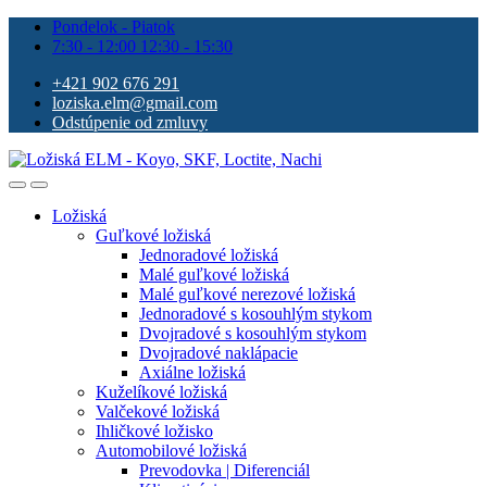
Pondelok - Piatok
7:30 - 12:00 12:30 - 15:30
+421 902 676 291
loziska.elm@gmail.com
Odstúpenie od zmluvy
Ložiská
Guľkové ložiská
Jednoradové ložiská
Malé guľkové ložiská
Malé guľkové nerezové ložiská
Jednoradové s kosouhlým stykom
Dvojradové s kosouhlým stykom
Dvojradové naklápacie
Axiálne ložiská
Kuželíkové ložiská
Valčekové ložiská
Ihličkové ložisko
Automobilové ložiská
Prevodovka | Diferenciál