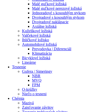
Malé guľkové ložiská
Malé guľkové nerezové ložiská
Jednoradové s kosouhlým stykom
Dvojradové s kosouhlým stykom
Dvojradové naklápacie
Axiálne ložiská
Kuželíkové ložiská
Valčekové ložiská
Ihličkové ložisko
Automobilové ložiská
Prevodovka | Diferenciál
Klimatizácia
Bicyklové ložiská
Lineárne
Tesnenie
Gufera / Simeringy
NBR
MVQ
FPM
O-krúžky
Niečo o tesneni
Chémia
Mazivá
Zaisťovanie závitov
Tesnenie trubkových závitov