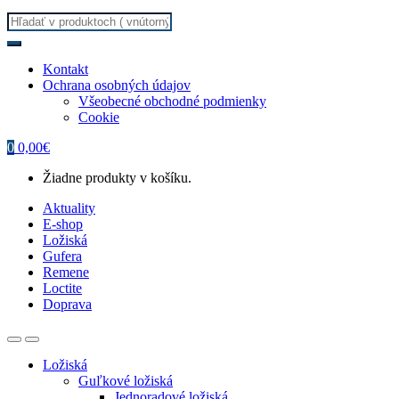
Search
for:
Kontakt
Ochrana osobných údajov
Všeobecné obchodné podmienky
Cookie
0
0,00
€
Žiadne produkty v košíku.
Aktuality
E-shop
Ložiská
Gufera
Remene
Loctite
Doprava
Ložiská
Guľkové ložiská
Jednoradové ložiská