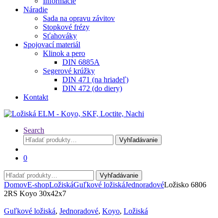
Informácie
Náradie
Sada na opravu závitov
Stopkové frézy
Sťahováky
Spojovací materiál
Klinok a pero
DIN 6885A
Segerové krúžky
DIN 471 (na hriadeľ)
DIN 472 (do diery)
Kontakt
Search
Hľadať:
Vyhľadávanie
0
Hľadať:
Vyhľadávanie
Domov
E-shop
Ložiská
Guľkové ložiská
Jednoradové
Ložisko 6806
2RS Koyo 30x42x7
Guľkové ložiská
,
Jednoradové
,
Koyo
,
Ložiská