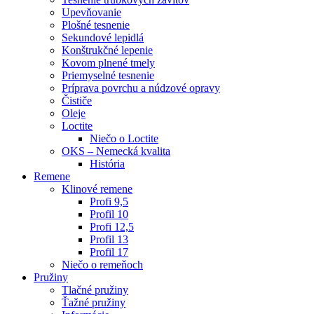
Upevňovanie
Plošné tesnenie
Sekundové lepidlá
Konštrukčné lepenie
Kovom plnené tmely
Priemyselné tesnenie
Príprava povrchu a núdzové opravy
Čističe
Oleje
Loctite
Niečo o Loctite
OKS – Nemecká kvalita
História
Remene
Klinové remene
Profi 9,5
Profil 10
Profi 12,5
Profil 13
Profil 17
Niečo o remeňoch
Pružiny
Tlačné pružiny
Ťažné pružiny