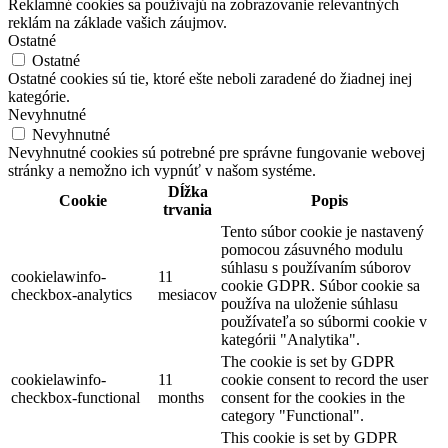
Reklamné cookies sa používajú na zobrazovanie relevantných
reklám na základe vašich záujmov.
Ostatné
Ostatné
Ostatné cookies sú tie, ktoré ešte neboli zaradené do žiadnej inej
kategórie.
Nevyhnutné
Nevyhnutné
Nevyhnutné cookies sú potrebné pre správne fungovanie webovej
stránky a nemožno ich vypnúť v našom systéme.
Dĺžka
Cookie
Popis
trvania
Tento súbor cookie je nastavený
pomocou zásuvného modulu
súhlasu s používaním súborov
cookielawinfo-
11
cookie GDPR. Súbor cookie sa
checkbox-analytics
mesiacov
používa na uloženie súhlasu
používateľa so súbormi cookie v
kategórii "Analytika".
The cookie is set by GDPR
cookielawinfo-
11
cookie consent to record the user
checkbox-functional
months
consent for the cookies in the
category "Functional".
This cookie is set by GDPR