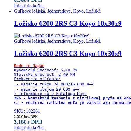
8,30
€
s DPH
Pridať do košíka
Guľkové ložiská
,
Jednoradové
,
Koyo
,
Ložiská
Ložisko 6200 2RS C3 Koyo 10x30x9
Guľkové ložiská
,
Jednoradové
,
Koyo
,
Ložiská
Ložisko 6200 2RS C3 Koyo 10x30x9
Made in Japan
Dynamická únosnosť: 5,10 kN

Statická únosnosť: 2,40 kN

Frekvencia otáčania:

 - mazanie tukom 24 000/16 000 m
 - mazanie olejom 29 000 m
2RS - kontaktné tesnenie z nitrilovej pryže na obo
C3 - vnútorná radiálna vôľa je väčšia ako normálne
SKU: 102261
2,52
€
bez DPH
3,10
€
s DPH
Pridať do košíka