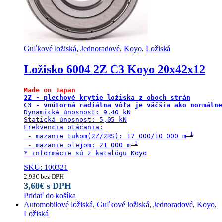
Guľkové ložiská
,
Jednoradové
,
Koyo
,
Ložiská
Ložisko 6004 2Z C3 Koyo 20x42x12
Made on Japan
2Z - plechové krytie ložiska z oboch strán

C3 - vnútorná radiálna vôľa je väčšia ako normálne
Dynamická únosnosť: 9,40 kN

Statická únosnosť: 5,05 kN

Frekvencia otáčania:

 - mazanie tukom(2Z/2RS): 17 000/10 000 m
 - mazanie olejom: 21 000 m
* informácie sú z katalógu Koyo
SKU: 100321
2,93
€
bez DPH
3,60
€
s DPH
Pridať do košíka
Automobilové ložiská
,
Guľkové ložiská
,
Jednoradové
,
Koyo
,
Ložiská