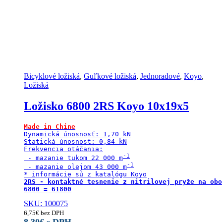
Bicyklové ložiská
,
Guľkové ložiská
,
Jednoradové
,
Koyo
,
Ložiská
Ložisko 6800 2RS Koyo 10x19x5
Made in Chine
Dynamická únosnosť: 1,70 kN

Statická únosnosť: 0,84 kN

Frekvencia otáčania:

 - mazanie tukom 22 000 m
 - mazanie olejom 43 000 m
2RS - kontaktné tesnenie z nitrilovej pryže na obo
6800 = 61800
SKU: 100075
6,75
€
bez DPH