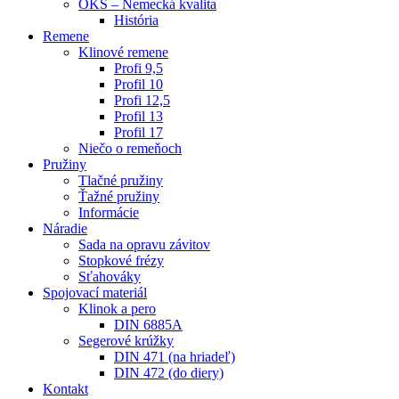
OKS – Nemecká kvalita
História
Remene
Klinové remene
Profi 9,5
Profil 10
Profi 12,5
Profil 13
Profil 17
Niečo o remeňoch
Pružiny
Tlačné pružiny
Ťažné pružiny
Informácie
Náradie
Sada na opravu závitov
Stopkové frézy
Sťahováky
Spojovací materiál
Klinok a pero
DIN 6885A
Segerové krúžky
DIN 471 (na hriadeľ)
DIN 472 (do diery)
Kontakt