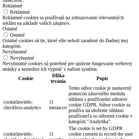
funkčnosť.
Reklamné
Reklamné
Reklamné cookies sa používajú na zobrazovanie relevantných
reklám na základe vašich záujmov.
Ostatné
Ostatné
Ostatné cookies sú tie, ktoré ešte neboli zaradené do žiadnej inej
kategórie.
Nevyhnutné
Nevyhnutné
Nevyhnutné cookies sú potrebné pre správne fungovanie webovej
stránky a nemožno ich vypnúť v našom systéme.
Dĺžka
Cookie
Popis
trvania
Tento súbor cookie je nastavený
pomocou zásuvného modulu
súhlasu s používaním súborov
cookielawinfo-
11
cookie GDPR. Súbor cookie sa
checkbox-analytics
mesiacov
používa na uloženie súhlasu
používateľa so súbormi cookie v
kategórii "Analytika".
The cookie is set by GDPR
cookielawinfo-
11
cookie consent to record the user