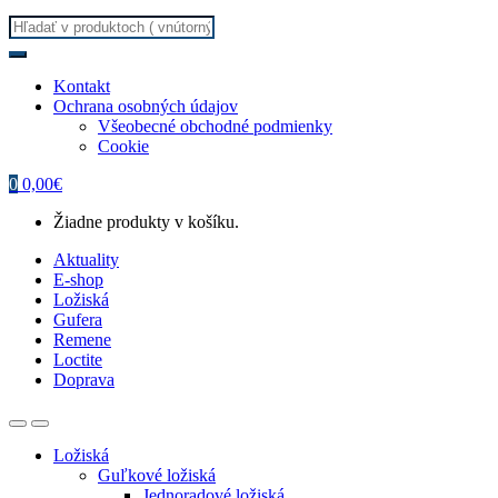
Search
for:
Kontakt
Ochrana osobných údajov
Všeobecné obchodné podmienky
Cookie
0
0,00
€
Žiadne produkty v košíku.
Aktuality
E-shop
Ložiská
Gufera
Remene
Loctite
Doprava
Ložiská
Guľkové ložiská
Jednoradové ložiská