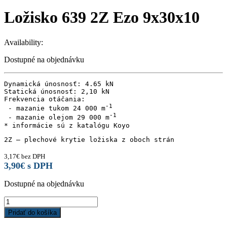
Ložisko 639 2Z Ezo 9x30x10
Availability:
Dostupné na objednávku
Dynamická únosnosť: 4.65 kN

Statická únosnosť: 2,10 kN

Frekvencia otáčania:

 - mazanie tukom 24 000 m
 - mazanie olejom 29 000 m
* informácie sú z katalógu Koyo
2Z – plechové krytie ložiska z oboch strán
3,17
€
bez DPH
3,90
€
s DPH
Dostupné na objednávku
Ložisko
639
Pridať do košíka
2Z