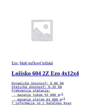
Ezo
,
Malé guľkové ložiská
Ložisko 604 2Z Ezo 4x12x4
Dynamická únosnosť: 0,96 kN

Statická únosnosť: 0,35 kN

Frekvencia otáčania:

 - mazanie tukom 53 000 m
 - mazanie olejom 63 000 m
* informácie sú z katalógu Koyo
