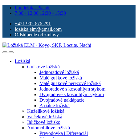
Pondelok - Piatok
7:30 - 12:00 12:30 - 15:30
+421 902 676 291
loziska.elm@gmail.com
Odstúpenie od zmluvy
Ložiská
Guľkové ložiská
Jednoradové ložiská
Malé guľkové ložiská
Malé guľkové nerezové ložiská
Jednoradové s kosouhlým stykom
Dvojradové s kosouhlým stykom
Dvojradové naklápacie
Axiálne ložiská
Kuželíkové ložiská
Valčekové ložiská
Ihličkové ložisko
Automobilové ložiská
Prevodovka | Diferenciál