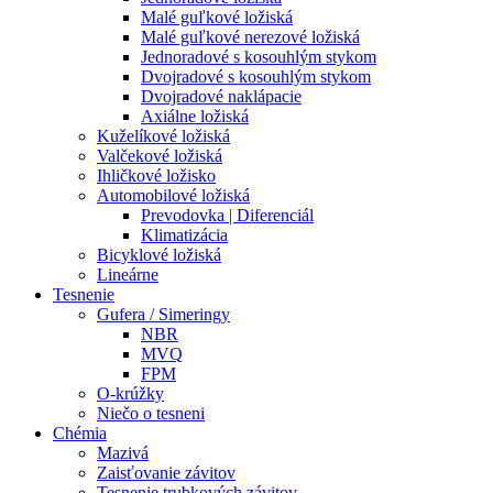
Malé guľkové ložiská
Malé guľkové nerezové ložiská
Jednoradové s kosouhlým stykom
Dvojradové s kosouhlým stykom
Dvojradové naklápacie
Axiálne ložiská
Kuželíkové ložiská
Valčekové ložiská
Ihličkové ložisko
Automobilové ložiská
Prevodovka | Diferenciál
Klimatizácia
Bicyklové ložiská
Lineárne
Tesnenie
Gufera / Simeringy
NBR
MVQ
FPM
O-krúžky
Niečo o tesneni
Chémia
Mazivá
Zaisťovanie závitov
Tesnenie trubkových závitov