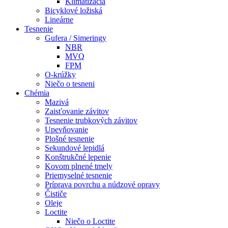
Klimatizácia
Bicyklové ložiská
Lineárne
Tesnenie
Gufera / Simeringy
NBR
MVQ
FPM
O-krúžky
Niečo o tesneni
Chémia
Mazivá
Zaisťovanie závitov
Tesnenie trubkových závitov
Upevňovanie
Plošné tesnenie
Sekundové lepidlá
Konštrukčné lepenie
Kovom plnené tmely
Priemyselné tesnenie
Príprava povrchu a núdzové opravy
Čističe
Oleje
Loctite
Niečo o Loctite