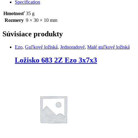
Ezo
Specification
9x30x10
quantity
Hmotnosť
35 g
Rozmery
9 × 30 × 10 mm
Súvisiace produkty
Ezo
,
Guľkové ložiská
,
Jednoradové
,
Malé guľkové ložiská
Ložisko 683 2Z Ezo 3x7x3