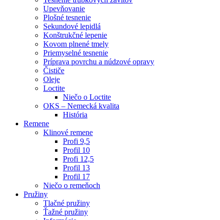
Upevňovanie
Plošné tesnenie
Sekundové lepidlá
Konštrukčné lepenie
Kovom plnené tmely
Priemyselné tesnenie
Príprava povrchu a núdzové opravy
Čističe
Oleje
Loctite
Niečo o Loctite
OKS – Nemecká kvalita
História
Remene
Klinové remene
Profi 9,5
Profil 10
Profi 12,5
Profil 13
Profil 17
Niečo o remeňoch
Pružiny
Tlačné pružiny
Ťažné pružiny