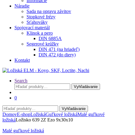
Informácie
Náradie
Sada na opravu závitov
Stopkové frézy
Sťahováky
Spojovací materiál
Klinok a pero
DIN 6885A
Segerové krúžky
DIN 471 (na hriadeľ)
DIN 472 (do diery)
Kontakt
Search
Hľadať:
Vyhľadávanie
0
Hľadať:
Vyhľadávanie
Domov
E-shop
Ložiská
Guľkové ložiská
Malé guľkové
ložiská
Ložisko 639 2Z Ezo 9x30x10
Malé guľkové ložiská