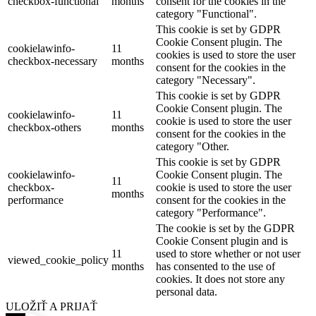
checkbox-functional
months
consent for the cookies in the
category "Functional".
This cookie is set by GDPR
Cookie Consent plugin. The
cookielawinfo-
11
cookies is used to store the user
checkbox-necessary
months
consent for the cookies in the
category "Necessary".
This cookie is set by GDPR
Cookie Consent plugin. The
cookielawinfo-
11
cookie is used to store the user
checkbox-others
months
consent for the cookies in the
category "Other.
This cookie is set by GDPR
cookielawinfo-
Cookie Consent plugin. The
11
checkbox-
cookie is used to store the user
months
performance
consent for the cookies in the
category "Performance".
The cookie is set by the GDPR
Cookie Consent plugin and is
11
used to store whether or not user
viewed_cookie_policy
months
has consented to the use of
cookies. It does not store any
personal data.
ULOŽIŤ A PRIJAŤ