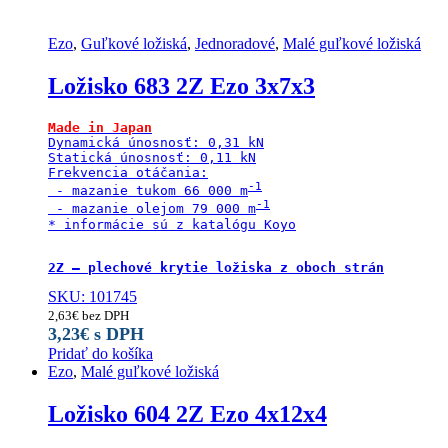
Ezo
,
Guľkové ložiská
,
Jednoradové
,
Malé guľkové ložiská
Ložisko 683 2Z Ezo 3x7x3
Made in Japan
Dynamická únosnosť: 0,31 kN

Statická únosnosť: 0,11 kN

Frekvencia otáčania:

 - mazanie tukom 66 000 m
 - mazanie olejom 79 000 m
* informácie sú z katalógu Koyo

2Z – plechové krytie ložiska z oboch strán
SKU: 101745
2,63
€
bez DPH
3,23
€
s DPH
Pridať do košíka
Ezo
,
Malé guľkové ložiská
Ložisko 604 2Z Ezo 4x12x4