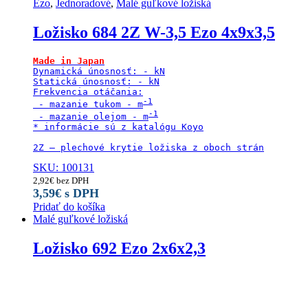
Ezo
,
Jednoradové
,
Malé guľkové ložiská
Ložisko 684 2Z W-3,5 Ezo 4x9x3,5
Made in Japan
Dynamická únosnosť: - kN

Statická únosnosť: - kN

Frekvencia otáčania:

 - mazanie tukom - m
 - mazanie olejom - m
* informácie sú z katalógu Koyo

SKU: 100131
2,92
€
bez DPH
3,59
€
s DPH
Pridať do košíka
Malé guľkové ložiská
Ložisko 692 Ezo 2x6x2,3