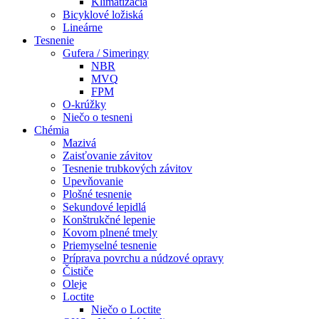
Klimatizácia
Bicyklové ložiská
Lineárne
Tesnenie
Gufera / Simeringy
NBR
MVQ
FPM
O-krúžky
Niečo o tesneni
Chémia
Mazivá
Zaisťovanie závitov
Tesnenie trubkových závitov
Upevňovanie
Plošné tesnenie
Sekundové lepidlá
Konštrukčné lepenie
Kovom plnené tmely
Priemyselné tesnenie
Príprava povrchu a núdzové opravy
Čističe
Oleje
Loctite
Niečo o Loctite