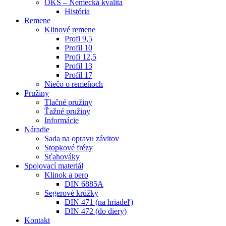
OKS – Nemecká kvalita
História
Remene
Klinové remene
Profi 9,5
Profil 10
Profi 12,5
Profil 13
Profil 17
Niečo o remeňoch
Pružiny
Tlačné pružiny
Ťažné pružiny
Informácie
Náradie
Sada na opravu závitov
Stopkové frézy
Sťahováky
Spojovací materiál
Klinok a pero
DIN 6885A
Segerové krúžky
DIN 471 (na hriadeľ)
DIN 472 (do diery)
Kontakt