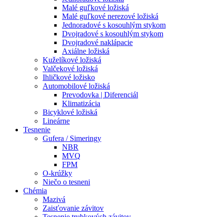
Malé guľkové ložiská
Malé guľkové nerezové ložiská
Jednoradové s kosouhlým stykom
Dvojradové s kosouhlým stykom
Dvojradové naklápacie
Axiálne ložiská
Kuželíkové ložiská
Valčekové ložiská
Ihličkové ložisko
Automobilové ložiská
Prevodovka | Diferenciál
Klimatizácia
Bicyklové ložiská
Lineárne
Tesnenie
Gufera / Simeringy
NBR
MVQ
FPM
O-krúžky
Niečo o tesneni
Chémia
Mazivá
Zaisťovanie závitov
Tesnenie trubkových závitov