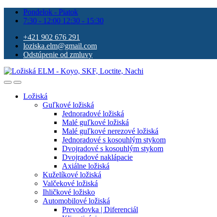
Pondelok - Piatok
7:30 - 12:00 12:30 - 15:30
+421 902 676 291
loziska.elm@gmail.com
Odstúpenie od zmluvy
Ložiská
Guľkové ložiská
Jednoradové ložiská
Malé guľkové ložiská
Malé guľkové nerezové ložiská
Jednoradové s kosouhlým stykom
Dvojradové s kosouhlým stykom
Dvojradové naklápacie
Axiálne ložiská
Kuželíkové ložiská
Valčekové ložiská
Ihličkové ložisko
Automobilové ložiská
Prevodovka | Diferenciál