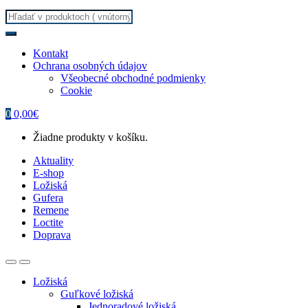
Search
for:
Kontakt
Ochrana osobných údajov
Všeobecné obchodné podmienky
Cookie
0
0,00
€
Žiadne produkty v košíku.
Aktuality
E-shop
Ložiská
Gufera
Remene
Loctite
Doprava
Ložiská
Guľkové ložiská
Jednoradové ložiská