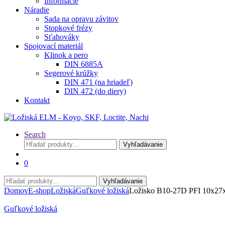
Informácie
Náradie
Sada na opravu závitov
Stopkové frézy
Sťahováky
Spojovací materiál
Klinok a pero
DIN 6885A
Segerové krúžky
DIN 471 (na hriadeľ)
DIN 472 (do diery)
Kontakt
Search
Hľadať:
Vyhľadávanie
0
Hľadať:
Vyhľadávanie
Domov
E-shop
Ložiská
Guľkové ložiská
Ložisko B10-27D PFI 10x27
Guľkové ložiská