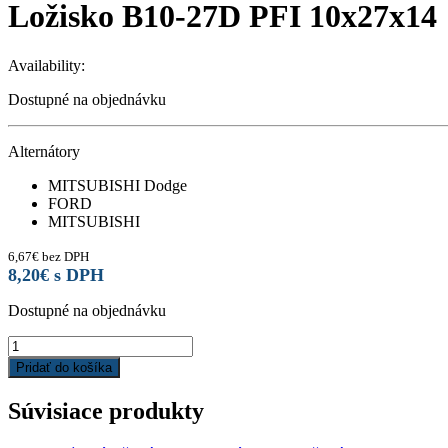
Ložisko B10-27D PFI 10x27x14
Availability:
Dostupné na objednávku
Alternátory
MITSUBISHI Dodge
FORD
MITSUBISHI
6,67
€
bez DPH
8,20
€
s DPH
Dostupné na objednávku
Ložisko
B10-
Pridať do košíka
27D
PFI
Súvisiace produkty
10x27x14
quantity