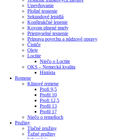
Upevňovanie
Plošné tesnenie
Sekundové lepidlá
Konštrukčné lepenie
Kovom plnené tmely
Priemyselné tesnenie
Príprava povrchu a núdzové opravy
Čističe
Oleje
Loctite
Niečo o Loctite
OKS – Nemecká kvalita
História
Remene
Klinové remene
Profi 9,5
Profil 10
Profi 12,5
Profil 13
Profil 17
Niečo o remeňoch
Pružiny
Tlačné pružiny
Ťažné pružiny