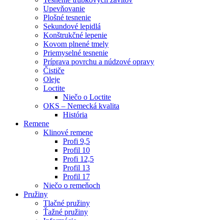
Upevňovanie
Plošné tesnenie
Sekundové lepidlá
Konštrukčné lepenie
Kovom plnené tmely
Priemyselné tesnenie
Príprava povrchu a núdzové opravy
Čističe
Oleje
Loctite
Niečo o Loctite
OKS – Nemecká kvalita
História
Remene
Klinové remene
Profi 9,5
Profil 10
Profi 12,5
Profil 13
Profil 17
Niečo o remeňoch
Pružiny
Tlačné pružiny
Ťažné pružiny