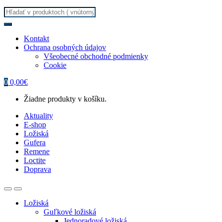
Search
for:
Kontakt
Ochrana osobných údajov
Všeobecné obchodné podmienky
Cookie
0
0,00
€
Žiadne produkty v košíku.
Aktuality
E-shop
Ložiská
Gufera
Remene
Loctite
Doprava
Ložiská
Guľkové ložiská
Jednoradové ložiská