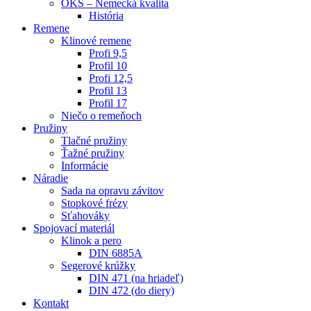
OKS – Nemecká kvalita
História
Remene
Klinové remene
Profi 9,5
Profil 10
Profi 12,5
Profil 13
Profil 17
Niečo o remeňoch
Pružiny
Tlačné pružiny
Ťažné pružiny
Informácie
Náradie
Sada na opravu závitov
Stopkové frézy
Sťahováky
Spojovací materiál
Klinok a pero
DIN 6885A
Segerové krúžky
DIN 471 (na hriadeľ)
DIN 472 (do diery)
Kontakt