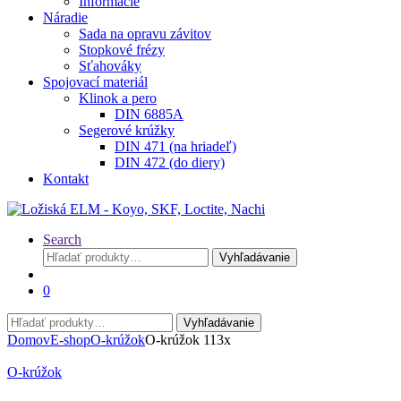
Informácie
Náradie
Sada na opravu závitov
Stopkové frézy
Sťahováky
Spojovací materiál
Klinok a pero
DIN 6885A
Segerové krúžky
DIN 471 (na hriadeľ)
DIN 472 (do diery)
Kontakt
Search
Hľadať:
Vyhľadávanie
0
Hľadať:
Vyhľadávanie
Domov
E-shop
O-krúžok
O-krúžok 113x
O-krúžok