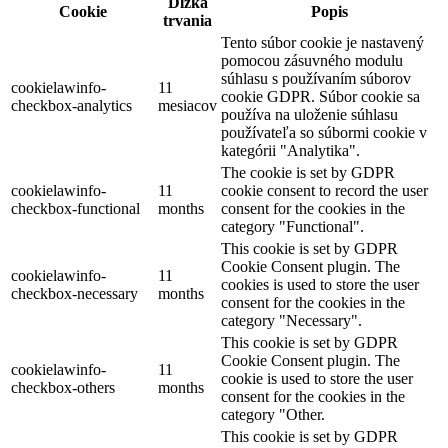
Dĺžka
Cookie
Popis
trvania
Tento súbor cookie je nastavený
pomocou zásuvného modulu
súhlasu s používaním súborov
cookielawinfo-
11
cookie GDPR. Súbor cookie sa
checkbox-analytics
mesiacov
používa na uloženie súhlasu
používateľa so súbormi cookie v
kategórii "Analytika".
The cookie is set by GDPR
cookielawinfo-
11
cookie consent to record the user
checkbox-functional
months
consent for the cookies in the
category "Functional".
This cookie is set by GDPR
Cookie Consent plugin. The
cookielawinfo-
11
cookies is used to store the user
checkbox-necessary
months
consent for the cookies in the
category "Necessary".
This cookie is set by GDPR
Cookie Consent plugin. The
cookielawinfo-
11
cookie is used to store the user
checkbox-others
months
consent for the cookies in the
category "Other.
This cookie is set by GDPR