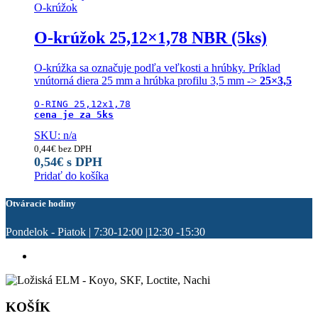
O-krúžok
si
môžete
O-krúžok 25,12×1,78 NBR (5ks)
vybrať
na
stránke
O-krúžka sa označuje podľa veľkosti a hrúbky. Príklad
produktu.
vnútorná diera 25 mm a hrúbka profilu 3,5 mm ->
25×3,5
cena je za 5ks
SKU: n/a
0,44
€
bez DPH
0,54
€
s DPH
Pridať do košíka
Otváracie hodiny
Pondelok - Piatok | 7:30-12:00 |12:30 -15:30
KOŠÍK