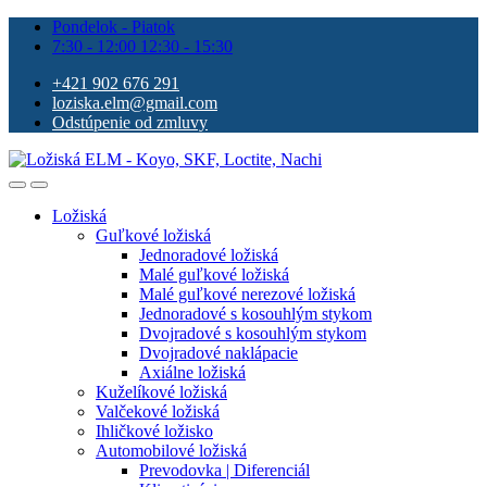
Pondelok - Piatok
7:30 - 12:00 12:30 - 15:30
+421 902 676 291
loziska.elm@gmail.com
Odstúpenie od zmluvy
Ložiská
Guľkové ložiská
Jednoradové ložiská
Malé guľkové ložiská
Malé guľkové nerezové ložiská
Jednoradové s kosouhlým stykom
Dvojradové s kosouhlým stykom
Dvojradové naklápacie
Axiálne ložiská
Kuželíkové ložiská
Valčekové ložiská
Ihličkové ložisko
Automobilové ložiská
Prevodovka | Diferenciál