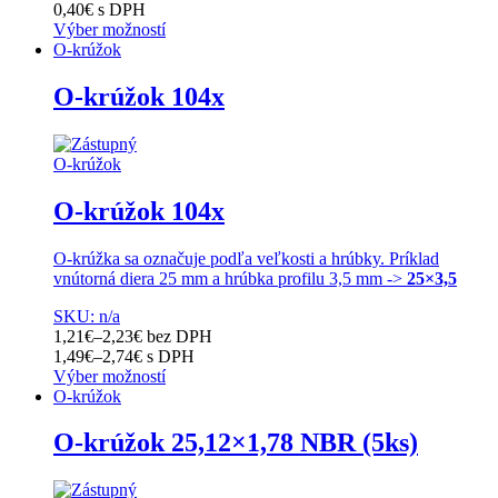
0,40
€
s DPH
Výber možností
Tento
O-krúžok
produkt
má
O-krúžok 104x
viacero
variantov.
Možnosti
O-krúžok
si
môžete
O-krúžok 104x
vybrať
na
stránke
O-krúžka sa označuje podľa veľkosti a hrúbky. Príklad
produktu.
vnútorná diera 25 mm a hrúbka profilu 3,5 mm ->
25×3,5
SKU: n/a
1,21
€
–
2,23
€
bez DPH
1,49
€
–
2,74
€
s DPH
Výber možností
Tento
O-krúžok
produkt
má
O-krúžok 25,12×1,78 NBR (5ks)
viacero
variantov.
Možnosti