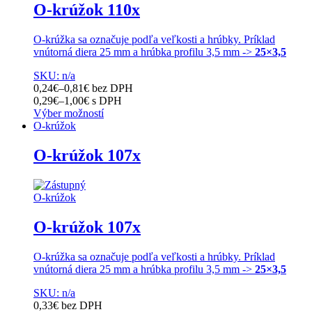
O-krúžok 110x
O-krúžka sa označuje podľa veľkosti a hrúbky. Príklad
vnútorná diera 25 mm a hrúbka profilu 3,5 mm ->
25×3,5
SKU: n/a
0,24
€
–
0,81
€
bez DPH
0,29
€
–
1,00
€
s DPH
Výber možností
Tento
O-krúžok
produkt
má
O-krúžok 107x
viacero
variantov.
Možnosti
O-krúžok
si
môžete
O-krúžok 107x
vybrať
na
stránke
O-krúžka sa označuje podľa veľkosti a hrúbky. Príklad
produktu.
vnútorná diera 25 mm a hrúbka profilu 3,5 mm ->
25×3,5
SKU: n/a
0,33
€
bez DPH