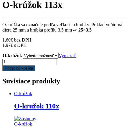
O-krúžok 113x
O-krúžka sa označuje podľa veľkosti a hrúbky. Príklad vnútorná
diera 25 mm a hrúbka profilu 3,5 mm ->
25×3,5
1,60
€
bez DPH
1,97
€
s DPH
O-krúžok
Vymazať
O-
krúžok
Pridať do košíka
113x
quantity
Súvisiace produkty
O-krúžok
O-krúžok 110x
O-krúžok