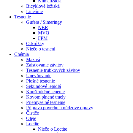
Klimatizácia
Bicyklové ložiská
Lineárne
Tesnenie
Gufera / Simeringy
NBR
MVQ
FPM
O-krúžky
Niečo o tesneni
Chémia
Mazivá
Zaisťovanie závitov
Tesnenie trubkových závitov
Upevňovanie
Plošné tesnenie
Sekundové lepidlá
Konštrukčné lepenie
Kovom plnené tmely
Priemyselné tesnenie
Príprava povrchu a núdzové opravy
Čističe
Oleje
Loctite
Niečo o Loctite