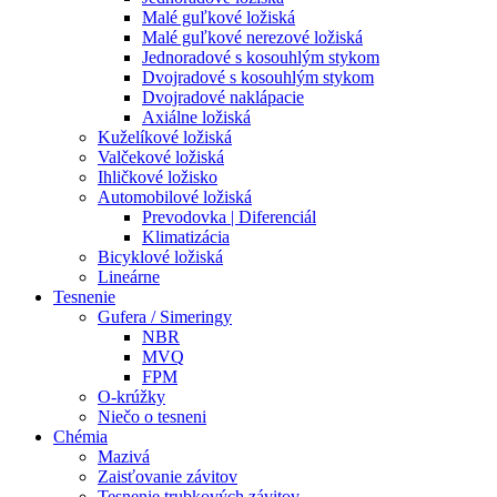
Malé guľkové ložiská
Malé guľkové nerezové ložiská
Jednoradové s kosouhlým stykom
Dvojradové s kosouhlým stykom
Dvojradové naklápacie
Axiálne ložiská
Kuželíkové ložiská
Valčekové ložiská
Ihličkové ložisko
Automobilové ložiská
Prevodovka | Diferenciál
Klimatizácia
Bicyklové ložiská
Lineárne
Tesnenie
Gufera / Simeringy
NBR
MVQ
FPM
O-krúžky
Niečo o tesneni
Chémia
Mazivá
Zaisťovanie závitov
Tesnenie trubkových závitov