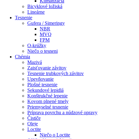
Klimatizácia
Bicyklové ložiská
Lineárne
Tesnenie
Gufera / Simeringy
NBR
MVQ
FPM
O-krúžky
Niečo o tesneni
Chémia
Mazivá
Zaisťovanie závitov
Tesnenie trubkových závitov
Upevňovanie
Plošné tesnenie
Sekundové lepidlá
Konštrukčné lepenie
Kovom plnené tmely
Priemyselné tesnenie
Príprava povrchu a núdzové opravy
Čističe
Oleje
Loctite
Niečo o Loctite