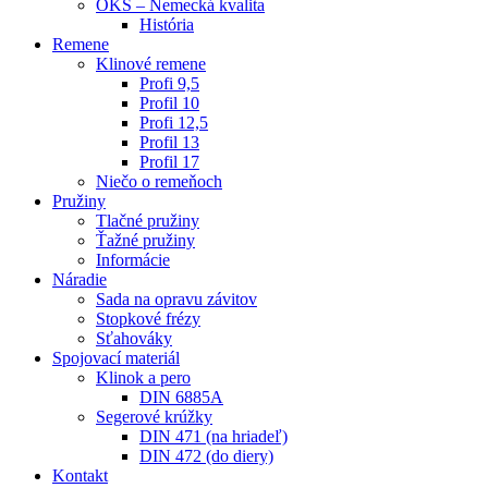
OKS – Nemecká kvalita
História
Remene
Klinové remene
Profi 9,5
Profil 10
Profi 12,5
Profil 13
Profil 17
Niečo o remeňoch
Pružiny
Tlačné pružiny
Ťažné pružiny
Informácie
Náradie
Sada na opravu závitov
Stopkové frézy
Sťahováky
Spojovací materiál
Klinok a pero
DIN 6885A
Segerové krúžky
DIN 471 (na hriadeľ)
DIN 472 (do diery)
Kontakt