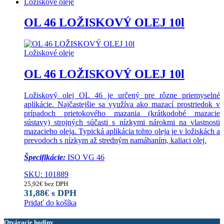
Ložiskové oleje
OL 46 LOŽISKOVÝ OLEJ 10l
Ložiskové oleje
OL 46 LOŽISKOVÝ OLEJ 10l
Ložiskový olej OL 46 je určený pre rôzne priemyselné
aplikácie. Najčastejšie sa využíva ako mazací prostriedok v
prípadoch prietokového mazania (krátkodobé mazacie
sústavy) strojných súčasti s nízkymi nárokmi na vlastnosti
mazacieho oleja. Typická aplikácia tohto oleja je v ložiskách a
prevodoch s nízkym až stredným namáhaním, kaliaci olej.
Špecifikácie:
ISO VG 46
SKU: 101889
25,92
€
bez DPH
31,88
€
s DPH
Pridať do košíka
Otváracie hodiny