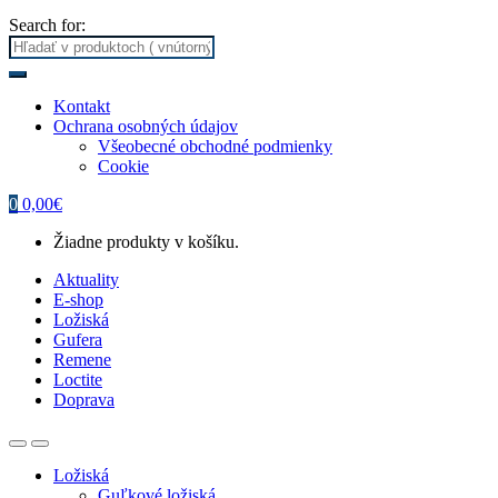
Search for:
Kontakt
Ochrana osobných údajov
Všeobecné obchodné podmienky
Cookie
0
0,00
€
Žiadne produkty v košíku.
Aktuality
E-shop
Ložiská
Gufera
Remene
Loctite
Doprava
Ložiská
Guľkové ložiská