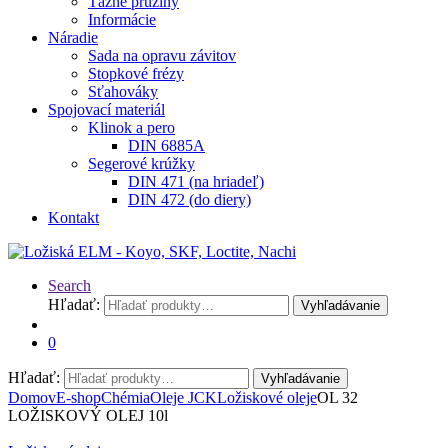
Ťažné pružiny
Informácie
Náradie
Sada na opravu závitov
Stopkové frézy
Sťahováky
Spojovací materiál
Klinok a pero
DIN 6885A
Segerové krúžky
DIN 471 (na hriadeľ)
DIN 472 (do diery)
Kontakt
Search
Hľadať:
Vyhľadávanie
0
Hľadať:
Vyhľadávanie
Domov
E-shop
Chémia
Oleje JCK
Ložiskové oleje
OL 32
LOŽISKOVÝ OLEJ 10l