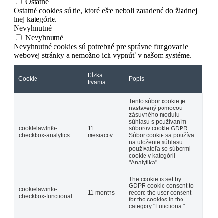
Ostatné
Ostatné cookies sú tie, ktoré ešte neboli zaradené do žiadnej
inej kategórie.
Nevyhnutné
Nevyhnutné
Nevyhnutné cookies sú potrebné pre správne fungovanie
webovej stránky a nemožno ich vypnúť v našom systéme.
Dĺžka
Cookie
Popis
trvania
Tento súbor cookie je
nastavený pomocou
zásuvného modulu
súhlasu s používaním
cookielawinfo-
11
súborov cookie GDPR.
checkbox-analytics
mesiacov
Súbor cookie sa používa
na uloženie súhlasu
používateľa so súbormi
cookie v kategórii
"Analytika".
The cookie is set by
GDPR cookie consent to
cookielawinfo-
11 months
record the user consent
checkbox-functional
for the cookies in the
category "Functional".