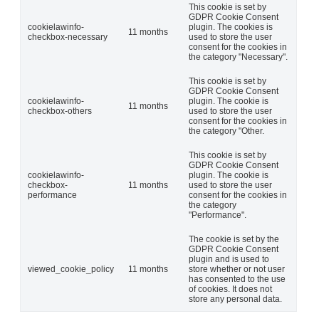
This cookie is set by
GDPR Cookie Consent
cookielawinfo-
plugin. The cookies is
11 months
checkbox-necessary
used to store the user
consent for the cookies in
the category "Necessary".
This cookie is set by
GDPR Cookie Consent
cookielawinfo-
plugin. The cookie is
11 months
checkbox-others
used to store the user
consent for the cookies in
the category "Other.
This cookie is set by
GDPR Cookie Consent
cookielawinfo-
plugin. The cookie is
checkbox-
11 months
used to store the user
performance
consent for the cookies in
the category
"Performance".
The cookie is set by the
GDPR Cookie Consent
plugin and is used to
viewed_cookie_policy
11 months
store whether or not user
has consented to the use
of cookies. It does not
store any personal data.