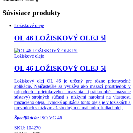
Súvisiace produkty
Ložiskové oleje
OL 46 LOŽISKOVÝ OLEJ 5l
Ložiskové oleje
OL 46 LOŽISKOVÝ OLEJ 5l
Ložiskový olej OL 46 je určený pre rôzne priemyselné
aplikácie. Najčastejšie sa využíva ako mazací prostriedok v
prípadoch prietokového mazania (krátkodobé mazacie
sústavy) strojných súčasti s nízkymi nárokmi na vlastnosti
mazacieho oleja. Typická aplikácia tohto oleja je v ložiskách a
prevodoch s nízkym až stredným namáhaním, kaliaci olej.
Špecifikácie:
ISO VG 46
SKU: 104270