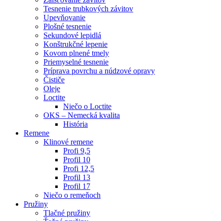
Tesnenie trubkových závitov
Upevňovanie
Plošné tesnenie
Sekundové lepidlá
Konštrukčné lepenie
Kovom plnené tmely
Priemyselné tesnenie
Príprava povrchu a núdzové opravy
Čističe
Oleje
Loctite
Niečo o Loctite
OKS – Nemecká kvalita
História
Remene
Klinové remene
Profi 9,5
Profil 10
Profi 12,5
Profil 13
Profil 17
Niečo o remeňoch
Pružiny
Tlačné pružiny