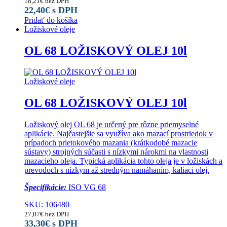
18,21
€
bez DPH
22,40
€
s DPH
Pridať do košíka
Ložiskové oleje
OL 68 LOŽISKOVÝ OLEJ 10l
Ložiskové oleje
OL 68 LOŽISKOVÝ OLEJ 10l
Ložiskový olej OL 68 je určený pre rôzne priemyselné
aplikácie. Najčastejšie sa využíva ako mazací prostriedok v
prípadoch prietokového mazania (krátkodobé mazacie
sústavy) strojných súčasti s nízkymi nárokmi na vlastnosti
mazacieho oleja. Typická aplikácia tohto oleja je v ložiskách a
prevodoch s nízkym až stredným namáhaním, kaliaci olej.
Špecifikácie:
ISO VG 68
SKU: 106480
27,07
€
bez DPH
33,30
€
s DPH