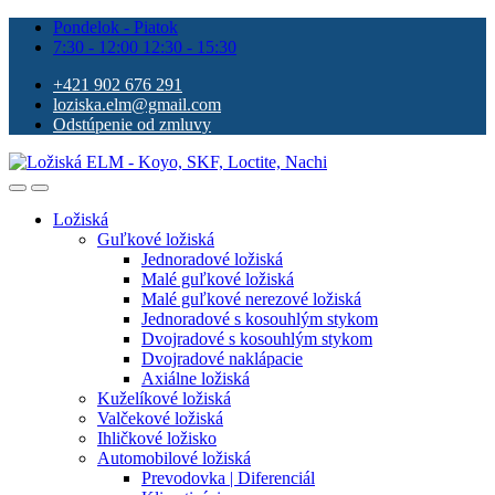
Pondelok - Piatok
7:30 - 12:00 12:30 - 15:30
+421 902 676 291
loziska.elm@gmail.com
Odstúpenie od zmluvy
Ložiská
Guľkové ložiská
Jednoradové ložiská
Malé guľkové ložiská
Malé guľkové nerezové ložiská
Jednoradové s kosouhlým stykom
Dvojradové s kosouhlým stykom
Dvojradové naklápacie
Axiálne ložiská
Kuželíkové ložiská
Valčekové ložiská
Ihličkové ložisko
Automobilové ložiská
Prevodovka | Diferenciál