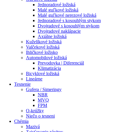
Jednoradové ložiská
Malé guľkové ložiská
Malé guľkové nerezové ložiská
Jednoradové s kosouhlým stykom
Dvojradové s kosouhlým stykom
Dvojradové naklápacie
Axiálne ložiská
Kuželíkové ložiská
Valčekové ložiská
Ihličkové ložisko
Automobilové ložiská
Prevodovka | Diferenciál
Klimatizácia
Bicyklové ložiská
Lineárne
Tesnenie
Gufera / Simeringy
NBR
MVQ
FPM
O-krúžky
Niečo o tesneni
Chémia
Mazivá
Zaisťovanie závitov