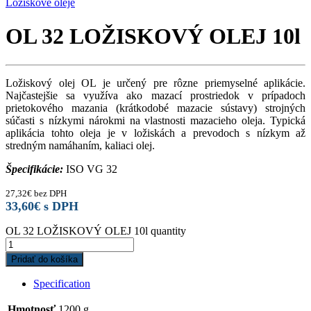
Ložiskové oleje
OL 32 LOŽISKOVÝ OLEJ 10l
Ložiskový olej OL je určený pre rôzne priemyselné aplikácie.
Najčastejšie sa využíva ako mazací prostriedok v prípadoch
prietokového mazania (krátkodobé mazacie sústavy) strojných
súčasti s nízkymi nárokmi na vlastnosti mazacieho oleja. Typická
aplikácia tohto oleja je v ložiskách a prevodoch s nízkym až
stredným namáhaním, kaliaci olej.
Špecifikácie:
ISO VG 32
27,32
€
bez DPH
33,60
€
s DPH
OL 32 LOŽISKOVÝ OLEJ 10l quantity
Pridať do košíka
Specification
Hmotnosť
1200 g