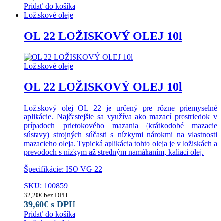
Pridať do košíka
Ložiskové oleje
OL 22 LOŽISKOVÝ OLEJ 10l
Ložiskové oleje
OL 22 LOŽISKOVÝ OLEJ 10l
Ložiskový olej OL 22 je určený pre rôzne priemyselné
aplikácie. Najčastejšie sa využíva ako mazací prostriedok v
prípadoch prietokového mazania (krátkodobé mazacie
sústavy) strojných súčasti s nízkymi nárokmi na vlastnosti
mazacieho oleja. Typická aplikácia tohto oleja je v ložiskách a
prevodoch s nízkym až stredným namáhaním, kaliaci olej.
Špecifikácie: ISO VG 22
SKU: 100859
32,20
€
bez DPH
39,60
€
s DPH
Pridať do košíka