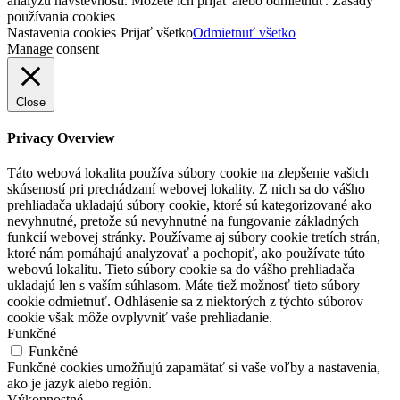
analýzu návštevnosti. Môžete ich prijať alebo odmietnuť. Zásady
používania cookies
Nastavenia cookies
Prijať všetko
Odmietnuť všetko
Manage consent
Close
Privacy Overview
Táto webová lokalita používa súbory cookie na zlepšenie vašich
skúseností pri prechádzaní webovej lokality. Z nich sa do vášho
prehliadača ukladajú súbory cookie, ktoré sú kategorizované ako
nevyhnutné, pretože sú nevyhnutné na fungovanie základných
funkcií webovej stránky. Používame aj súbory cookie tretích strán,
ktoré nám pomáhajú analyzovať a pochopiť, ako používate túto
webovú lokalitu. Tieto súbory cookie sa do vášho prehliadača
ukladajú len s vaším súhlasom. Máte tiež možnosť tieto súbory
cookie odmietnuť. Odhlásenie sa z niektorých z týchto súborov
cookie však môže ovplyvniť vaše prehliadanie.
Funkčné
Funkčné
Funkčné cookies umožňujú zapamätať si vaše voľby a nastavenia,
ako je jazyk alebo región.
Výkonnostné