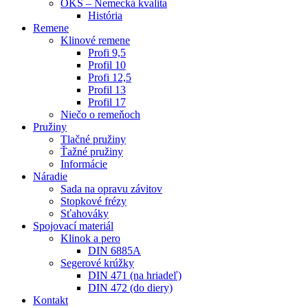
OKS – Nemecká kvalita
História
Remene
Klinové remene
Profi 9,5
Profil 10
Profi 12,5
Profil 13
Profil 17
Niečo o remeňoch
Pružiny
Tlačné pružiny
Ťažné pružiny
Informácie
Náradie
Sada na opravu závitov
Stopkové frézy
Sťahováky
Spojovací materiál
Klinok a pero
DIN 6885A
Segerové krúžky
DIN 471 (na hriadeľ)
DIN 472 (do diery)
Kontakt