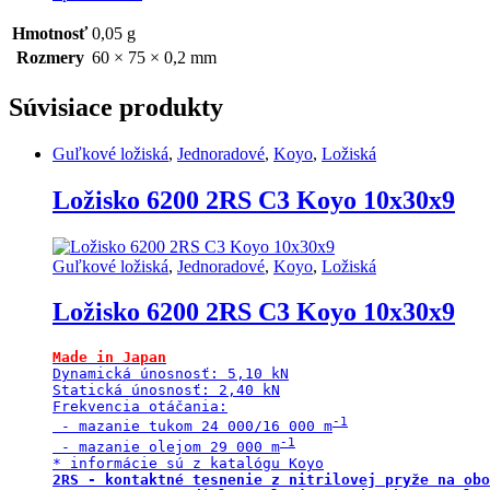
Hmotnosť
0,05 g
Rozmery
60 × 75 × 0,2 mm
Súvisiace produkty
Guľkové ložiská
,
Jednoradové
,
Koyo
,
Ložiská
Ložisko 6200 2RS C3 Koyo 10x30x9
Guľkové ložiská
,
Jednoradové
,
Koyo
,
Ložiská
Ložisko 6200 2RS C3 Koyo 10x30x9
Made in Japan
Dynamická únosnosť: 5,10 kN

Statická únosnosť: 2,40 kN

Frekvencia otáčania:

 - mazanie tukom 24 000/16 000 m
 - mazanie olejom 29 000 m
2RS - kontaktné tesnenie z nitrilovej pryže na obo