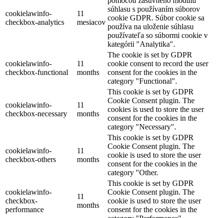
pomocou zásuvného modulu
súhlasu s používaním súborov
cookielawinfo-
11
cookie GDPR. Súbor cookie sa
checkbox-analytics
mesiacov
používa na uloženie súhlasu
používateľa so súbormi cookie v
kategórii "Analytika".
The cookie is set by GDPR
cookielawinfo-
11
cookie consent to record the user
checkbox-functional
months
consent for the cookies in the
category "Functional".
This cookie is set by GDPR
Cookie Consent plugin. The
cookielawinfo-
11
cookies is used to store the user
checkbox-necessary
months
consent for the cookies in the
category "Necessary".
This cookie is set by GDPR
Cookie Consent plugin. The
cookielawinfo-
11
cookie is used to store the user
checkbox-others
months
consent for the cookies in the
category "Other.
This cookie is set by GDPR
cookielawinfo-
Cookie Consent plugin. The
11
checkbox-
cookie is used to store the user
months
performance
consent for the cookies in the