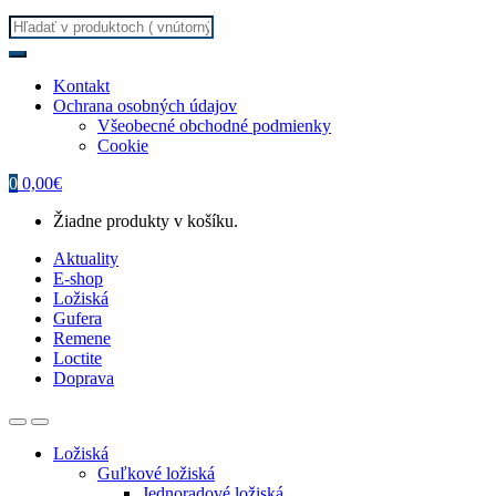
Search
for:
Kontakt
Ochrana osobných údajov
Všeobecné obchodné podmienky
Cookie
0
0,00
€
Žiadne produkty v košíku.
Aktuality
E-shop
Ložiská
Gufera
Remene
Loctite
Doprava
Ložiská
Guľkové ložiská
Jednoradové ložiská