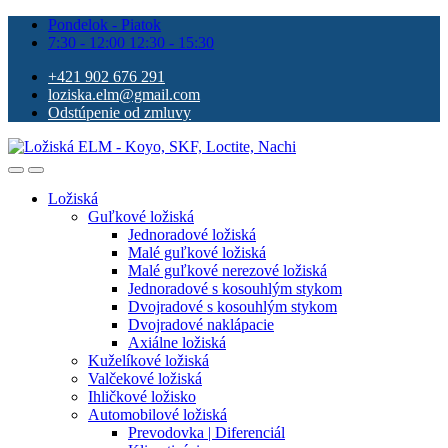
Pondelok - Piatok
7:30 - 12:00 12:30 - 15:30
+421 902 676 291
loziska.elm@gmail.com
Odstúpenie od zmluvy
Ložiská
Guľkové ložiská
Jednoradové ložiská
Malé guľkové ložiská
Malé guľkové nerezové ložiská
Jednoradové s kosouhlým stykom
Dvojradové s kosouhlým stykom
Dvojradové naklápacie
Axiálne ložiská
Kuželíkové ložiská
Valčekové ložiská
Ihličkové ložisko
Automobilové ložiská
Prevodovka | Diferenciál