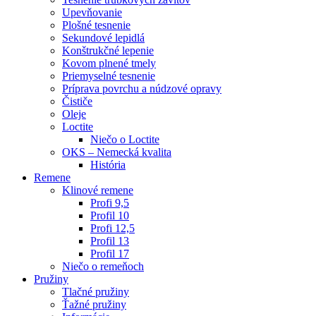
Upevňovanie
Plošné tesnenie
Sekundové lepidlá
Konštrukčné lepenie
Kovom plnené tmely
Priemyselné tesnenie
Príprava povrchu a núdzové opravy
Čističe
Oleje
Loctite
Niečo o Loctite
OKS – Nemecká kvalita
História
Remene
Klinové remene
Profi 9,5
Profil 10
Profi 12,5
Profil 13
Profil 17
Niečo o remeňoch
Pružiny
Tlačné pružiny
Ťažné pružiny