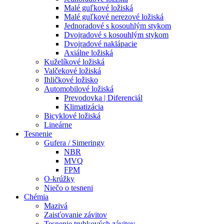
Malé guľkové ložiská
Malé guľkové nerezové ložiská
Jednoradové s kosouhlým stykom
Dvojradové s kosouhlým stykom
Dvojradové naklápacie
Axiálne ložiská
Kuželíkové ložiská
Valčekové ložiská
Ihličkové ložisko
Automobilové ložiská
Prevodovka | Diferenciál
Klimatizácia
Bicyklové ložiská
Lineárne
Tesnenie
Gufera / Simeringy
NBR
MVQ
FPM
O-krúžky
Niečo o tesneni
Chémia
Mazivá
Zaisťovanie závitov
Tesnenie trubkových závitov