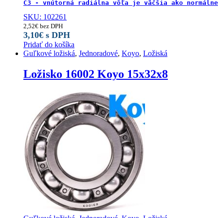
C3 - vnútorná radiálna vôľa je väčšia ako normálne
SKU: 102261
2,52
€
bez DPH
3,10
€
s DPH
Pridať do košíka
Guľkové ložiská
,
Jednoradové
,
Koyo
,
Ložiská
Ložisko 16002 Koyo 15x32x8