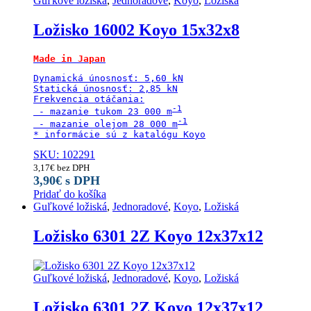
Guľkové ložiská
,
Jednoradové
,
Koyo
,
Ložiská
Ložisko 16002 Koyo 15x32x8
Made in Japan
Dynamická únosnosť: 5,60 kN

Statická únosnosť: 2,85 kN

Frekvencia otáčania:

 - mazanie tukom 23 000 m
 - mazanie olejom 28 000 m
* informácie sú z katalógu Koyo
SKU: 102291
3,17
€
bez DPH
3,90
€
s DPH
Pridať do košíka
Guľkové ložiská
,
Jednoradové
,
Koyo
,
Ložiská
Ložisko 6301 2Z Koyo 12x37x12
Guľkové ložiská
,
Jednoradové
,
Koyo
,
Ložiská
Ložisko 6301 2Z Koyo 12x37x12