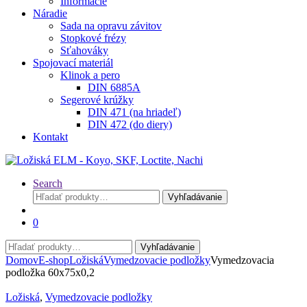
Informácie
Náradie
Sada na opravu závitov
Stopkové frézy
Sťahováky
Spojovací materiál
Klinok a pero
DIN 6885A
Segerové krúžky
DIN 471 (na hriadeľ)
DIN 472 (do diery)
Kontakt
Search
Hľadať:
Vyhľadávanie
0
Hľadať:
Vyhľadávanie
Domov
E-shop
Ložiská
Vymedzovacie podložky
Vymedzovacia
podložka 60x75x0,2
Ložiská
,
Vymedzovacie podložky