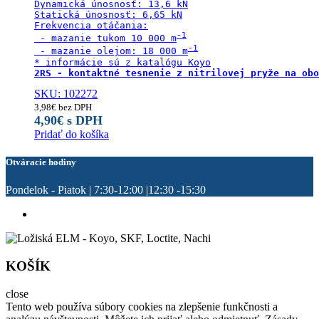
Dynamická únosnosť: 13,6 kN

Statická únosnosť: 6,65 kN

Frekvencia otáčania:

 - mazanie tukom 10 000 m
 - mazanie olejom: 18 000 m
2RS - kontaktné tesnenie z nitrilovej pryže na obo
SKU: 102272
3,98
€
bez DPH
4,90
€
s DPH
Pridať do košíka
Otváracie hodiny
Pondelok - Piatok | 7:30-12:00 |12:30 -15:30
KOŠÍK
close
Tento web používa súbory cookies na zlepšenie funkčnosti a