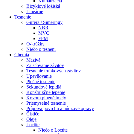
Klimatizácia
Bicyklové ložiská
Lineárne
Tesnenie
Gufera / Simeringy
NBR
MVQ
FPM
O-krúžky
Niečo o tesneni
Chémia
Mazivá
Zaisťovanie závitov
Tesnenie trubkových závitov
Upevňovanie
Plošné tesnenie
Sekundové lepidlá
Konštrukčné lepenie
Kovom plnené tmely
Priemyselné tesnenie
Príprava povrchu a núdzové opravy
Čističe
Oleje
Loctite
Niečo o Loctite