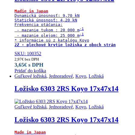
Madie in Japan
Dynamická únosnosť: 9,70 kN

Statická únosnosť: 4,20 kN

Frekvencia otáčania:

 - mazanie tukom : 20 000 m
 - mazanie olejom: 25 000 m
2Z - plechové krytie ložiska z oboch strán
SKU: 100352
2,97
€
bez DPH
3,65
€
s DPH
Pridať do košíka
Guľkové ložiská
,
Jednoradové
,
Koyo
,
Ložiská
Ložisko 6303 2RS Koyo 17x47x14
Guľkové ložiská
,
Jednoradové
,
Koyo
,
Ložiská
Ložisko 6303 2RS Koyo 17x47x14
Made in Japan