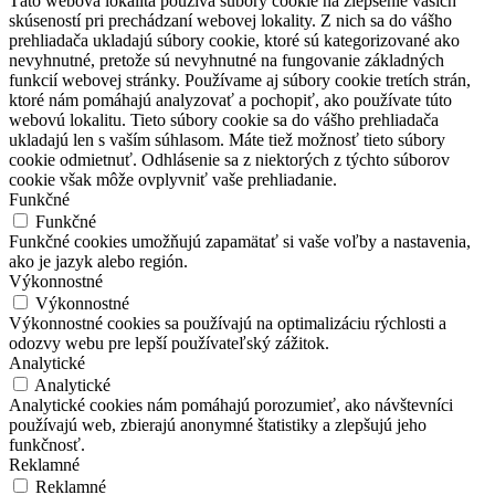
Táto webová lokalita používa súbory cookie na zlepšenie vašich
skúseností pri prechádzaní webovej lokality. Z nich sa do vášho
prehliadača ukladajú súbory cookie, ktoré sú kategorizované ako
nevyhnutné, pretože sú nevyhnutné na fungovanie základných
funkcií webovej stránky. Používame aj súbory cookie tretích strán,
ktoré nám pomáhajú analyzovať a pochopiť, ako používate túto
webovú lokalitu. Tieto súbory cookie sa do vášho prehliadača
ukladajú len s vaším súhlasom. Máte tiež možnosť tieto súbory
cookie odmietnuť. Odhlásenie sa z niektorých z týchto súborov
cookie však môže ovplyvniť vaše prehliadanie.
Funkčné
Funkčné
Funkčné cookies umožňujú zapamätať si vaše voľby a nastavenia,
ako je jazyk alebo región.
Výkonnostné
Výkonnostné
Výkonnostné cookies sa používajú na optimalizáciu rýchlosti a
odozvy webu pre lepší používateľský zážitok.
Analytické
Analytické
Analytické cookies nám pomáhajú porozumieť, ako návštevníci
používajú web, zbierajú anonymné štatistiky a zlepšujú jeho
funkčnosť.
Reklamné
Reklamné