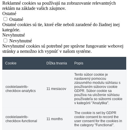
Reklamné cookies sa používajú na zobrazovanie relevantných
reklám na základe vašich záujmov.
Ostatné
Ostatné
Ostatné cookies sú tie, ktoré ešte neboli zaradené do žiadnej inej
kategórie.
Nevyhnutné
Nevyhnutné
Nevyhnutné cookies sú potrebné pre správne fungovanie webovej
stránky a nemožno ich vypnúť v našom systéme.
Cookie
Dĺžka trvania
Popis
Tento súbor cookie je
nastavený pomocou
zásuvného modulu súhlasu s
cookielawinfo-
používaním súborov cookie
11 mesiacov
checkbox-analytics
GDPR. Súbor cookie sa
používa na uloženie súhlasu
používateľa so súbormi cookie
v kategórii "Analytika".
The cookie is set by GDPR
cookielawinfo-
cookie consent to record the
11 months
checkbox-functional
user consent for the cookies in
the category "Functional".