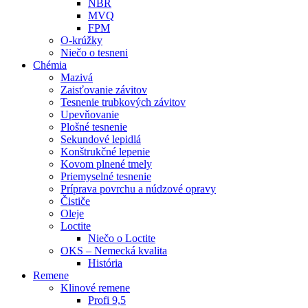
NBR
MVQ
FPM
O-krúžky
Niečo o tesneni
Chémia
Mazivá
Zaisťovanie závitov
Tesnenie trubkových závitov
Upevňovanie
Plošné tesnenie
Sekundové lepidlá
Konštrukčné lepenie
Kovom plnené tmely
Priemyselné tesnenie
Príprava povrchu a núdzové opravy
Čističe
Oleje
Loctite
Niečo o Loctite
OKS – Nemecká kvalita
História
Remene
Klinové remene
Profi 9,5