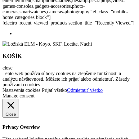
enternteinment,smartphones-tablets,desktop-pcs-laptops,video-
games-consoles,gadgets-accesories,photo-
cameras,smartwatches,cameras-photography” el_class=”mobile-
home-categories-block”]
[electro_recent_viewed_products section_title=”Recently Viewed”]
KOŠÍK
close
Tento web používa súbory cookies na zlepšenie funkčnosti a
analýzu návštevnosti. Môžete ich prijať alebo odmietnuť. Zásady
používania cookies
Nastavenia cookies
Prijať všetko
Odmietnuť všetko
Manage consent
Close
Privacy Overview