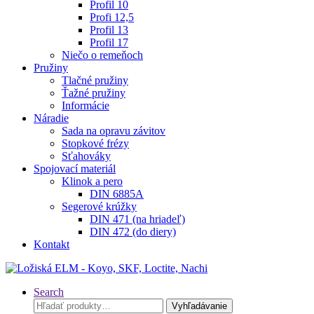
Profil 10
Profi 12,5
Profil 13
Profil 17
Niečo o remeňoch
Pružiny
Tlačné pružiny
Ťažné pružiny
Informácie
Náradie
Sada na opravu závitov
Stopkové frézy
Sťahováky
Spojovací materiál
Klinok a pero
DIN 6885A
Segerové krúžky
DIN 471 (na hriadeľ)
DIN 472 (do diery)
Kontakt
Search
Hľadať:
Vyhľadávanie