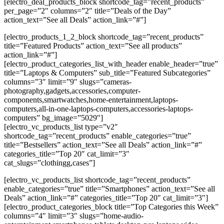
[electro_deal_products_block shortcode_tag=”recent_products”
per_page=”2″ columns=”2″ title=”Deals of the Day”
action_text=”See all Deals” action_link=”#”]
[electro_products_1_2_block shortcode_tag=”recent_products”
title=”Featured Products” action_text=”See all products”
action_link=”#”]
[electro_product_categories_list_with_header enable_header=”true”
title=”Laptops & Computers” sub_title=”Featured Subcategories”
columns=”3″ limit=”9″ slugs=”cameras-
photography,gadgets,accessories,computer-
components,smartwatches,home-entertainment,laptops-
computers,all-in-one-laptops-computers,accessories-laptops-
computers” bg_image=”5029″]
[electro_vc_products_list type=”v2″
shortcode_tag=”recent_products” enable_categories=”true”
title=”Bestsellers” action_text=”See all Deals” action_link=”#”
categories_title=”Top 20″ cat_limit=”3″
cat_slugs=”clothingg,cases”]
[electro_vc_products_list shortcode_tag=”recent_products”
enable_categories=”true” title=”Smartphones” action_text=”See all
Deals” action_link=”#” categories_title=”Top 20″ cat_limit=”3″]
[electro_product_categories_block title=”Top Categories this Week”
columns=”4″ limit=”3″ slugs=”home-audio-