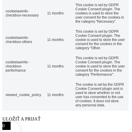
This cookie is set by GDPR
Cookie Consent plugin. The
cookielawinfo-
11 months
cookies is used to store the
checkbox-necessary
user consent for the cookies in
the category "Necessary".
This cookie is set by GDPR
Cookie Consent plugin. The
cookielawinfo-
11 months
cookie is used to store the user
checkbox-others
consent for the cookies in the
category "Other.
This cookie is set by GDPR
cookielawinfo-
Cookie Consent plugin. The
checkbox-
11 months
cookie is used to store the user
performance
consent for the cookies in the
category "Performance".
The cookie is set by the GDPR
Cookie Consent plugin and is
used to store whether or not
viewed_cookie_policy
11 months
user has consented to the use
of cookies. It does not store
any personal data.
ULOŽIŤ A PRIJAŤ
0