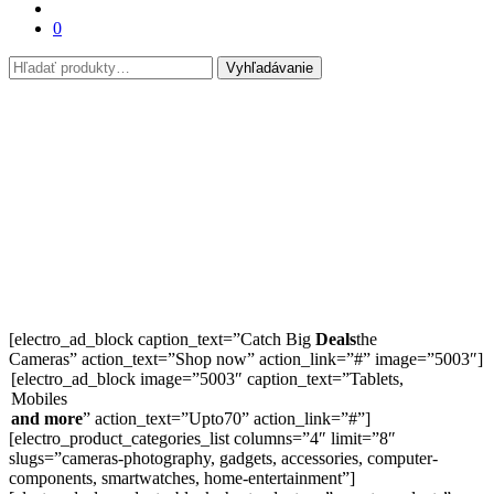
0
Hľadať:
Vyhľadávanie
[electro_ad_block caption_text=”Catch Big
Deals
the
Cameras” action_text=”Shop now” action_link=”#” image=”5003″]
[electro_ad_block image=”5003″ caption_text=”Tablets,
Mobiles
and more
” action_text=”
Upto
70
” action_link=”#”]
[electro_product_categories_list columns=”4″ limit=”8″
slugs=”cameras-photography, gadgets, accessories, computer-
components, smartwatches, home-entertainment”]