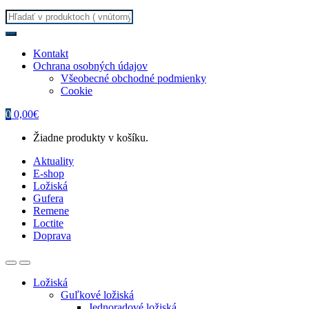
Search
for:
Kontakt
Ochrana osobných údajov
Všeobecné obchodné podmienky
Cookie
0
0,00
€
Žiadne produkty v košíku.
Aktuality
E-shop
Ložiská
Gufera
Remene
Loctite
Doprava
Ložiská
Guľkové ložiská
Jednoradové ložiská