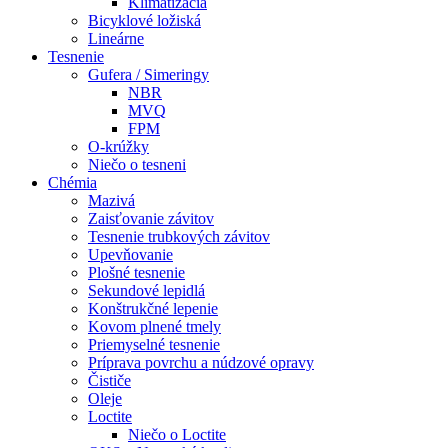
Klimatizácia
Bicyklové ložiská
Lineárne
Tesnenie
Gufera / Simeringy
NBR
MVQ
FPM
O-krúžky
Niečo o tesneni
Chémia
Mazivá
Zaisťovanie závitov
Tesnenie trubkových závitov
Upevňovanie
Plošné tesnenie
Sekundové lepidlá
Konštrukčné lepenie
Kovom plnené tmely
Priemyselné tesnenie
Príprava povrchu a núdzové opravy
Čističe
Oleje
Loctite
Niečo o Loctite