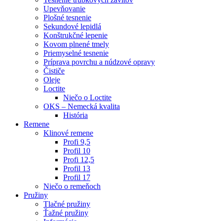
Upevňovanie
Plošné tesnenie
Sekundové lepidlá
Konštrukčné lepenie
Kovom plnené tmely
Priemyselné tesnenie
Príprava povrchu a núdzové opravy
Čističe
Oleje
Loctite
Niečo o Loctite
OKS – Nemecká kvalita
História
Remene
Klinové remene
Profi 9,5
Profil 10
Profi 12,5
Profil 13
Profil 17
Niečo o remeňoch
Pružiny
Tlačné pružiny
Ťažné pružiny