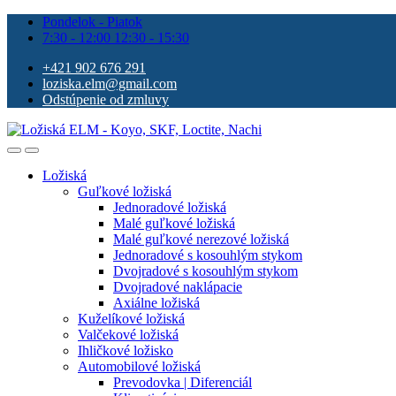
Pondelok - Piatok
7:30 - 12:00 12:30 - 15:30
+421 902 676 291
loziska.elm@gmail.com
Odstúpenie od zmluvy
Ložiská
Guľkové ložiská
Jednoradové ložiská
Malé guľkové ložiská
Malé guľkové nerezové ložiská
Jednoradové s kosouhlým stykom
Dvojradové s kosouhlým stykom
Dvojradové naklápacie
Axiálne ložiská
Kuželíkové ložiská
Valčekové ložiská
Ihličkové ložisko
Automobilové ložiská
Prevodovka | Diferenciál