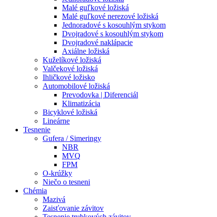
Malé guľkové ložiská
Malé guľkové nerezové ložiská
Jednoradové s kosouhlým stykom
Dvojradové s kosouhlým stykom
Dvojradové naklápacie
Axiálne ložiská
Kuželíkové ložiská
Valčekové ložiská
Ihličkové ložisko
Automobilové ložiská
Prevodovka | Diferenciál
Klimatizácia
Bicyklové ložiská
Lineárne
Tesnenie
Gufera / Simeringy
NBR
MVQ
FPM
O-krúžky
Niečo o tesneni
Chémia
Mazivá
Zaisťovanie závitov
Tesnenie trubkových závitov