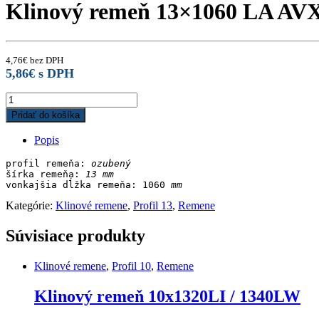
Klinový remeň 13×1060 LA AV
4,76
€
bez DPH
5,86
€
s DPH
Klinový
remeň
Pridať do košíka
13x1060
LA
Popis
AVX
quantity
profil remeňa: 
ozubený
šírka remeňa: 
13 mm
vonkajšia dĺžka remeňa: 1060
 mm
Kategórie:
Klinové remene
,
Profil 13
,
Remene
Súvisiace produkty
Klinové remene
,
Profil 10
,
Remene
Klinový remeň 10x1320LI / 1340LW