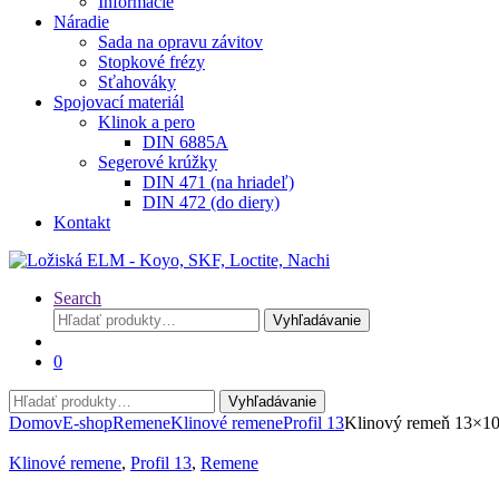
Informácie
Náradie
Sada na opravu závitov
Stopkové frézy
Sťahováky
Spojovací materiál
Klinok a pero
DIN 6885A
Segerové krúžky
DIN 471 (na hriadeľ)
DIN 472 (do diery)
Kontakt
Search
Hľadať:
Vyhľadávanie
0
Hľadať:
Vyhľadávanie
Domov
E-shop
Remene
Klinové remene
Profil 13
Klinový remeň 13×
Klinové remene
,
Profil 13
,
Remene