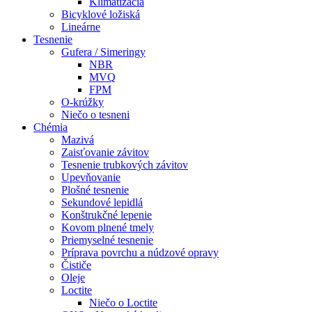
Klimatizácia
Bicyklové ložiská
Lineárne
Tesnenie
Gufera / Simeringy
NBR
MVQ
FPM
O-krúžky
Niečo o tesneni
Chémia
Mazivá
Zaisťovanie závitov
Tesnenie trubkových závitov
Upevňovanie
Plošné tesnenie
Sekundové lepidlá
Konštrukčné lepenie
Kovom plnené tmely
Priemyselné tesnenie
Príprava povrchu a núdzové opravy
Čističe
Oleje
Loctite
Niečo o Loctite