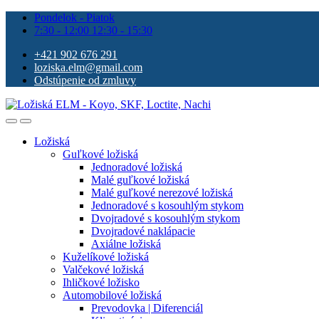
Pondelok - Piatok
7:30 - 12:00 12:30 - 15:30
+421 902 676 291
loziska.elm@gmail.com
Odstúpenie od zmluvy
Ložiská
Guľkové ložiská
Jednoradové ložiská
Malé guľkové ložiská
Malé guľkové nerezové ložiská
Jednoradové s kosouhlým stykom
Dvojradové s kosouhlým stykom
Dvojradové naklápacie
Axiálne ložiská
Kuželíkové ložiská
Valčekové ložiská
Ihličkové ložisko
Automobilové ložiská
Prevodovka | Diferenciál