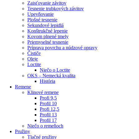
Zaisťovanie závitov
Tesnenie trubkových závitov
Upevňovanie
Plošné tesnenie
Sekundové lepidlá
Konštrukčné lepenie
Kovom plnené tmely
Priemyselné tesnenie
Príprava povrchu a núdzové opravy
Čističe
Oleje
Loctite
Niečo o Loctite
OKS – Nemecká kvalita
História
Remene
Klinové remene
Profi 9,5
Profil 10
Profi 12,5
Profil 13
Profil 17
Niečo o remeňoch
Pružiny
Tlačné pružiny