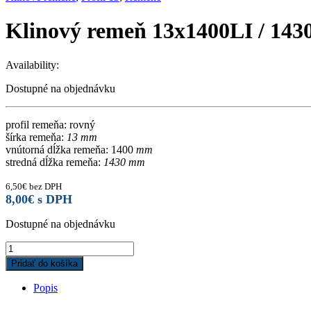
Klinový remeň 13x1400LI / 14
Availability:
Dostupné na objednávku
profil remeňa: rovný
šírka remeňa:
13 mm
vnútorná dĺžka remeňa: 1400
mm
stredná dĺžka remeňa:
1430 mm
6,50
€
bez DPH
8,00
€
s DPH
Dostupné na objednávku
Klinový
remeň
Pridať do košíka
13x1400LI
/
Popis
1430LW
quantity