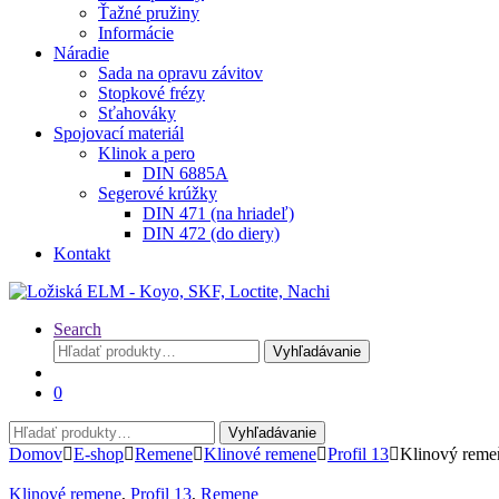
Ťažné pružiny
Informácie
Náradie
Sada na opravu závitov
Stopkové frézy
Sťahováky
Spojovací materiál
Klinok a pero
DIN 6885A
Segerové krúžky
DIN 471 (na hriadeľ)
DIN 472 (do diery)
Kontakt
Search
Hľadať:
Vyhľadávanie
0
Hľadať:
Vyhľadávanie
Domov
E-shop
Remene
Klinové remene
Profil 13
Klinový rem
Klinové remene
,
Profil 13
,
Remene