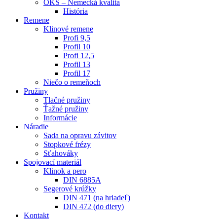
OKS – Nemecká kvalita
História
Remene
Klinové remene
Profi 9,5
Profil 10
Profi 12,5
Profil 13
Profil 17
Niečo o remeňoch
Pružiny
Tlačné pružiny
Ťažné pružiny
Informácie
Náradie
Sada na opravu závitov
Stopkové frézy
Sťahováky
Spojovací materiál
Klinok a pero
DIN 6885A
Segerové krúžky
DIN 471 (na hriadeľ)
DIN 472 (do diery)
Kontakt