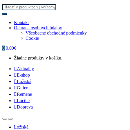
Search for:
Kontakt
Ochrana osobných údajov
Všeobecné obchodné podmienky
Cookie
0
0,00
€
Žiadne produkty v košíku.
Aktuality
E-shop
Ložiská
Gufera
Remene
Loctite
Doprava
Ložiská