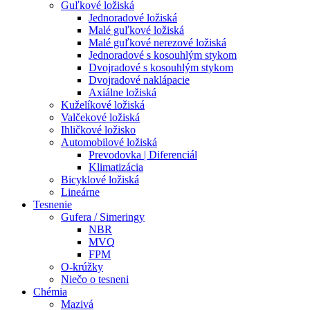
Guľkové ložiská
Jednoradové ložiská
Malé guľkové ložiská
Malé guľkové nerezové ložiská
Jednoradové s kosouhlým stykom
Dvojradové s kosouhlým stykom
Dvojradové naklápacie
Axiálne ložiská
Kuželíkové ložiská
Valčekové ložiská
Ihličkové ložisko
Automobilové ložiská
Prevodovka | Diferenciál
Klimatizácia
Bicyklové ložiská
Lineárne
Tesnenie
Gufera / Simeringy
NBR
MVQ
FPM
O-krúžky
Niečo o tesneni
Chémia
Mazivá