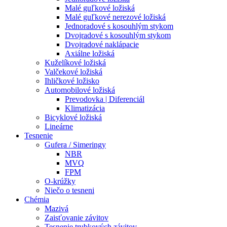
Malé guľkové ložiská
Malé guľkové nerezové ložiská
Jednoradové s kosouhlým stykom
Dvojradové s kosouhlým stykom
Dvojradové naklápacie
Axiálne ložiská
Kuželíkové ložiská
Valčekové ložiská
Ihličkové ložisko
Automobilové ložiská
Prevodovka | Diferenciál
Klimatizácia
Bicyklové ložiská
Lineárne
Tesnenie
Gufera / Simeringy
NBR
MVQ
FPM
O-krúžky
Niečo o tesneni
Chémia
Mazivá
Zaisťovanie závitov
Tesnenie trubkových závitov