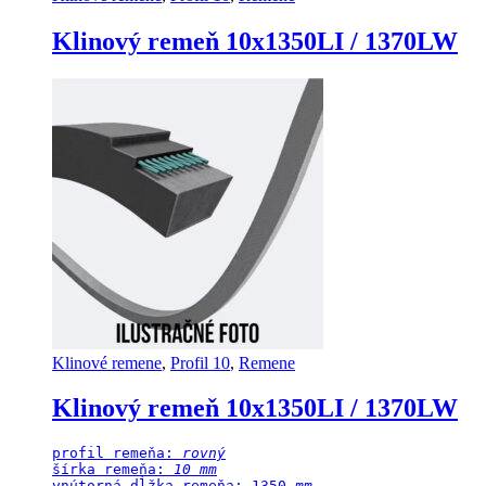
Klinový remeň 10x1350LI / 1370LW
Klinové remene
,
Profil 10
,
Remene
Klinový remeň 10x1350LI / 1370LW
profil remeňa: 
rovný
šírka remeňa: 
10 mm
vnútorná dĺžka remeňa: 1350
 mm