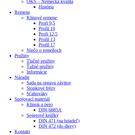
OKS – Nemecká kvalita
História
Remene
Klinové remene
Profi 9,5
Profil 10
Profi 12,5
Profil 13
Profil 17
Niečo o remeňoch
Pružiny
Tlačné pružiny
Ťažné pružiny
Informácie
Náradie
Sada na opravu závitov
Stopkové frézy
Sťahováky
Spojovací materiál
Klinok a pero
DIN 6885A
Segerové krúžky
DIN 471 (na hriadeľ)
DIN 472 (do diery)
Kontakt