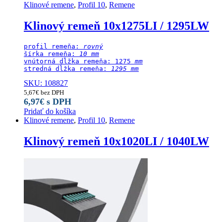
Klinové remene
,
Profil 10
,
Remene
Klinový remeň 10x1275LI / 1295LW
profil remeňa: 
rovný
šírka remeňa: 
10 mm
vnútorná dĺžka remeňa: 1275
 mm
stredná dĺžka remeňa:
 1295 mm
SKU: 108827
5,67
€
bez DPH
6,97
€
s DPH
Pridať do košíka
Klinové remene
,
Profil 10
,
Remene
Klinový remeň 10x1020LI / 1040LW