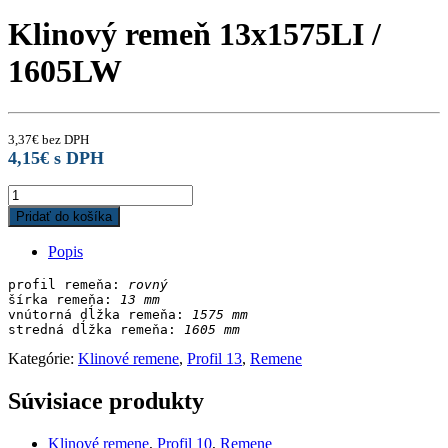
Klinový remeň 13x1575LI /
1605LW
3,37
€
bez DPH
4,15
€
s DPH
Klinový
remeň
Pridať do košíka
13x1575LI
/
Popis
1605LW
quantity
profil remeňa: 
rovný
šírka remeňa: 
13 mm
vnútorná dĺžka remeňa: 
stredná dĺžka remeňa:
Kategórie:
Klinové remene
,
Profil 13
,
Remene
Súvisiace produkty
Klinové remene
,
Profil 10
,
Remene