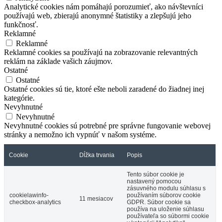
Analytické cookies nám pomáhajú porozumieť, ako návštevníci
používajú web, zbierajú anonymné štatistiky a zlepšujú jeho
funkčnosť.
Reklamné
Reklamné
Reklamné cookies sa používajú na zobrazovanie relevantných
reklám na základe vašich záujmov.
Ostatné
Ostatné
Ostatné cookies sú tie, ktoré ešte neboli zaradené do žiadnej inej
kategórie.
Nevyhnutné
Nevyhnutné
Nevyhnutné cookies sú potrebné pre správne fungovanie webovej
stránky a nemožno ich vypnúť v našom systéme.
Cookie
Dĺžka trvania
Popis
Tento súbor cookie je
nastavený pomocou
zásuvného modulu súhlasu s
cookielawinfo-
používaním súborov cookie
11 mesiacov
checkbox-analytics
GDPR. Súbor cookie sa
používa na uloženie súhlasu
používateľa so súbormi cookie