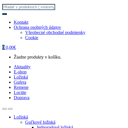
Search
for:
Kontakt
Ochrana osobných údajov
Všeobecné obchodné podmienky
Cookie
0
0,00
€
Žiadne produkty v košíku.
Aktuality
E-shop
Ložiská
Gufera
Remene
Loctite
Doprava
Ložiská
Guľkové ložiská
Jednoradové ložiská