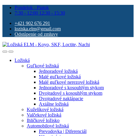
Pondelok - Piatok
7:30 - 12:00 12:30 - 15:30
+421 902 676 291
loziska.elm@gmail.com
Odstúpenie od zmluvy
Ložiská
Guľkové ložiská
Jednoradové ložiská
Malé guľkové ložiská
Malé guľkové nerezové ložiská
Jednoradové s kosouhlým stykom
Dvojradové s kosouhlým stykom
Dvojradové naklápacie
Axiálne ložiská
Kuželíkové ložiská
Valčekové ložiská
Ihličkové ložisko
Automobilové ložiská
Prevodovka | Diferenciál