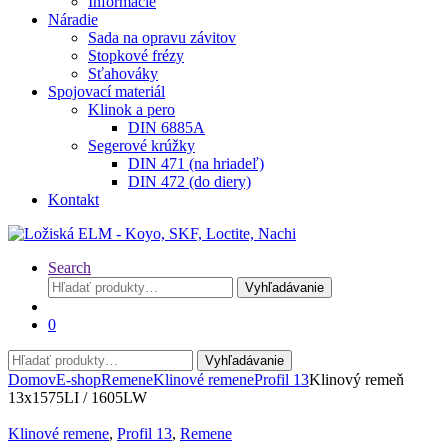
Informácie
Náradie
Sada na opravu závitov
Stopkové frézy
Sťahováky
Spojovací materiál
Klinok a pero
DIN 6885A
Segerové krúžky
DIN 471 (na hriadeľ)
DIN 472 (do diery)
Kontakt
Search
Hľadať:
Vyhľadávanie
0
Hľadať:
Vyhľadávanie
Domov
E-shop
Remene
Klinové remene
Profil 13
Klinový remeň
13x1575LI / 1605LW
Klinové remene
,
Profil 13
,
Remene