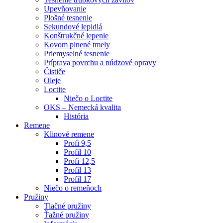
Upevňovanie
Plošné tesnenie
Sekundové lepidlá
Konštrukčné lepenie
Kovom plnené tmely
Priemyselné tesnenie
Príprava povrchu a núdzové opravy
Čističe
Oleje
Loctite
Niečo o Loctite
OKS – Nemecká kvalita
História
Remene
Klinové remene
Profi 9,5
Profil 10
Profi 12,5
Profil 13
Profil 17
Niečo o remeňoch
Pružiny
Tlačné pružiny
Ťažné pružiny