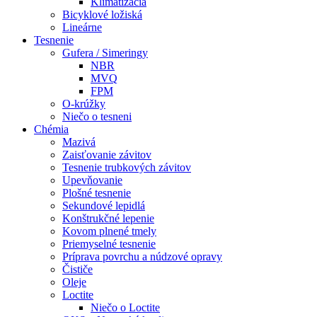
Klimatizácia
Bicyklové ložiská
Lineárne
Tesnenie
Gufera / Simeringy
NBR
MVQ
FPM
O-krúžky
Niečo o tesneni
Chémia
Mazivá
Zaisťovanie závitov
Tesnenie trubkových závitov
Upevňovanie
Plošné tesnenie
Sekundové lepidlá
Konštrukčné lepenie
Kovom plnené tmely
Priemyselné tesnenie
Príprava povrchu a núdzové opravy
Čističe
Oleje
Loctite
Niečo o Loctite