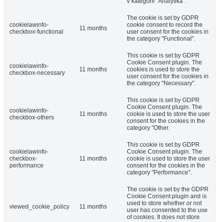
v kategórii "Analytika".
The cookie is set by GDPR
cookielawinfo-
cookie consent to record the
11 months
checkbox-functional
user consent for the cookies in
the category "Functional".
This cookie is set by GDPR
Cookie Consent plugin. The
cookielawinfo-
11 months
cookies is used to store the
checkbox-necessary
user consent for the cookies in
the category "Necessary".
This cookie is set by GDPR
Cookie Consent plugin. The
cookielawinfo-
11 months
cookie is used to store the user
checkbox-others
consent for the cookies in the
category "Other.
This cookie is set by GDPR
cookielawinfo-
Cookie Consent plugin. The
checkbox-
11 months
cookie is used to store the user
performance
consent for the cookies in the
category "Performance".
The cookie is set by the GDPR
Cookie Consent plugin and is
used to store whether or not
viewed_cookie_policy
11 months
user has consented to the use
of cookies. It does not store