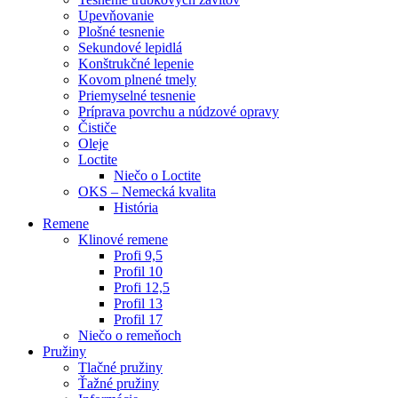
Upevňovanie
Plošné tesnenie
Sekundové lepidlá
Konštrukčné lepenie
Kovom plnené tmely
Priemyselné tesnenie
Príprava povrchu a núdzové opravy
Čističe
Oleje
Loctite
Niečo o Loctite
OKS – Nemecká kvalita
História
Remene
Klinové remene
Profi 9,5
Profil 10
Profi 12,5
Profil 13
Profil 17
Niečo o remeňoch
Pružiny
Tlačné pružiny
Ťažné pružiny