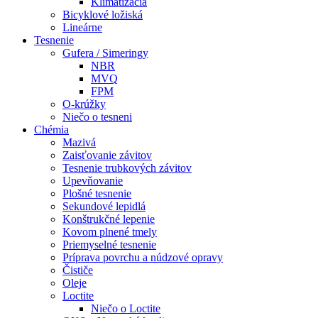
Klimatizácia
Bicyklové ložiská
Lineárne
Tesnenie
Gufera / Simeringy
NBR
MVQ
FPM
O-krúžky
Niečo o tesneni
Chémia
Mazivá
Zaisťovanie závitov
Tesnenie trubkových závitov
Upevňovanie
Plošné tesnenie
Sekundové lepidlá
Konštrukčné lepenie
Kovom plnené tmely
Priemyselné tesnenie
Príprava povrchu a núdzové opravy
Čističe
Oleje
Loctite
Niečo o Loctite