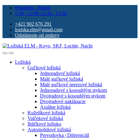
Pondelok - Piatok
7:30 - 12:00 12:30 - 15:30
+421 902 676 291
loziska.elm@gmail.com
Odstúpenie od zmluvy
Ložiská
Guľkové ložiská
Jednoradové ložiská
Malé guľkové ložiská
Malé guľkové nerezové ložiská
Jednoradové s kosouhlým stykom
Dvojradové s kosouhlým stykom
Dvojradové naklápacie
Axiálne ložiská
Kuželíkové ložiská
Valčekové ložiská
Ihličkové ložisko
Automobilové ložiská
Prevodovka | Diferenciál