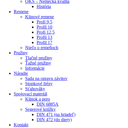
OKS – Nemecká kvalita
História
Remene
Klinové remene
Profi 9,5
Profil 10
Profi 12,5
Profil 13
Profil 17
Niečo o remeňoch
Pružiny
Tlačné pružiny
Ťažné pružiny
Informácie
Náradie
Sada na opravu závitov
Stopkové frézy
Sťahováky
Spojovací materiál
Klinok a pero
DIN 6885A
Segerové krúžky
DIN 471 (na hriadeľ)
DIN 472 (do diery)
Kontakt