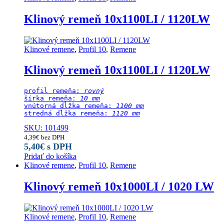
Klinový remeň 10x1100LI / 1120LW
Klinové remene
,
Profil 10
,
Remene
Klinový remeň 10x1100LI / 1120LW
profil remeňa: 
rovný
šírka remeňa: 
10 mm
vnútorná dĺžka remeňa: 
1100 mm
stredná dĺžka remeňa:
 1120 mm
SKU: 101499
4,39
€
bez DPH
5,40
€
s DPH
Pridať do košíka
Klinové remene
,
Profil 10
,
Remene
Klinový remeň 10x1000LI / 1020 LW
Klinové remene
,
Profil 10
,
Remene