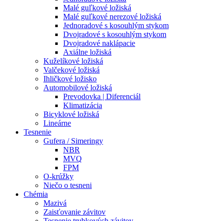
Malé guľkové ložiská
Malé guľkové nerezové ložiská
Jednoradové s kosouhlým stykom
Dvojradové s kosouhlým stykom
Dvojradové naklápacie
Axiálne ložiská
Kuželíkové ložiská
Valčekové ložiská
Ihličkové ložisko
Automobilové ložiská
Prevodovka | Diferenciál
Klimatizácia
Bicyklové ložiská
Lineárne
Tesnenie
Gufera / Simeringy
NBR
MVQ
FPM
O-krúžky
Niečo o tesneni
Chémia
Mazivá
Zaisťovanie závitov
Tesnenie trubkových závitov