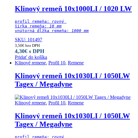
Klinový remeň 10x1000LI / 1020 LW
profil remeňa: 
rovný 
šírka remeňa: 
10 mm
vnútorná dĺžka remeňa: 
1000 mm
SKU: 101497
3,50
€
bez DPH
4,30
€
s DPH
Pridať do košíka
Klinové remene
,
Profil 10
,
Remene
Klinový remeň 10x1030LI / 1050LW
Tagex / Megadyne
Klinové remene
,
Profil 10
,
Remene
Klinový remeň 10x1030LI / 1050LW
Tagex / Megadyne
profil remeňa: 
rovný