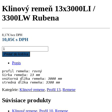
Klinový remeň 13x3000LI /
3300LW Rubena
8,17
€
bez DPH
10,05
€
s DPH
Klinový
remeň
Pridať do košíka
13x3000LI
/
Popis
3300LW
Rubena
profil remeňa: 
rovný
quantity
šírka remeňa: 
13 mm
vnútorná dĺžka remeňa: 
stredná dĺžka remeňa:
Kategórie:
Klinové remene
,
Profil 13
,
Remene
Súvisiace produkty
Klinové remene
,
Profil 10
,
Remene