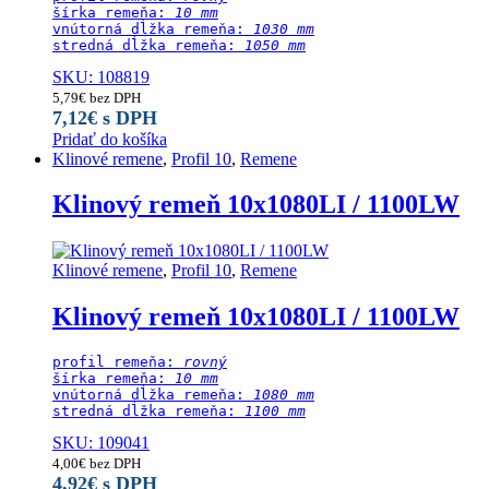
šírka remeňa: 
10 mm
vnútorná dĺžka remeňa: 
1030 mm
stredná dĺžka remeňa:
 1050 mm
SKU: 108819
5,79
€
bez DPH
7,12
€
s DPH
Pridať do košíka
Klinové remene
,
Profil 10
,
Remene
Klinový remeň 10x1080LI / 1100LW
Klinové remene
,
Profil 10
,
Remene
Klinový remeň 10x1080LI / 1100LW
profil remeňa: 
rovný
šírka remeňa: 
10 mm
vnútorná dĺžka remeňa: 
1080 mm
stredná dĺžka remeňa:
 1100 mm
SKU: 109041
4,00
€
bez DPH
4,92
€
s DPH