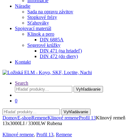
Informácie
Náradie
Sada na opravu závitov
Stopkové frézy
Sťahováky
Spojovací materiál
Klinok a pero
DIN 6885A
Segerové krúžky
DIN 471 (na hriadeľ)
DIN 472 (do diery)
Kontakt
Search
Hľadať:
Vyhľadávanie
0
Hľadať:
Vyhľadávanie
Domov
E-shop
Remene
Klinové remene
Profil 13
Klinový remeň
13x3000LI / 3300LW Rubena
Klinové remene
,
Profil 13
,
Remene