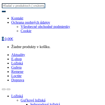
Search
for:
Kontakt
Ochrana osobných údajov
Všeobecné obchodné podmienky
Cookie
0
0,00
€
Žiadne produkty v košíku.
Aktuality
E-shop
Ložiská
Gufera
Remene
Loctite
Doprava
Ložiská
Guľkové ložiská
Jednoradové ložiská