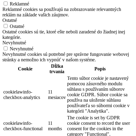
Reklamné
Reklamné cookies sa používajú na zobrazovanie relevantných
reklám na základe vašich záujmov.
Ostatné
Ostatné
Ostatné cookies sú tie, ktoré ešte neboli zaradené do žiadnej inej
kategórie.
Nevyhnutné
Nevyhnutné
Nevyhnutné cookies sú potrebné pre správne fungovanie webovej
stránky a nemožno ich vypnúť v našom systéme.
Dĺžka
Cookie
Popis
trvania
Tento súbor cookie je nastavený
pomocou zásuvného modulu
súhlasu s používaním súborov
cookielawinfo-
11
cookie GDPR. Súbor cookie sa
checkbox-analytics
mesiacov
používa na uloženie súhlasu
používateľa so súbormi cookie v
kategórii "Analytika".
The cookie is set by GDPR
cookielawinfo-
11
cookie consent to record the user
checkbox-functional
months
consent for the cookies in the
category "Functional".