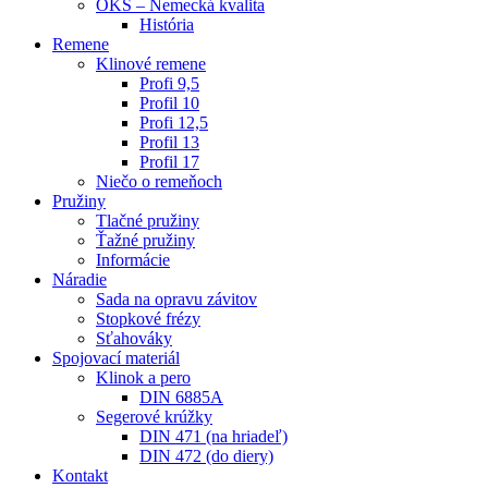
OKS – Nemecká kvalita
História
Remene
Klinové remene
Profi 9,5
Profil 10
Profi 12,5
Profil 13
Profil 17
Niečo o remeňoch
Pružiny
Tlačné pružiny
Ťažné pružiny
Informácie
Náradie
Sada na opravu závitov
Stopkové frézy
Sťahováky
Spojovací materiál
Klinok a pero
DIN 6885A
Segerové krúžky
DIN 471 (na hriadeľ)
DIN 472 (do diery)
Kontakt