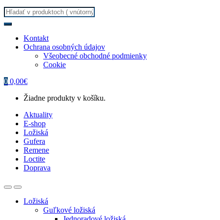
Search
for:
Kontakt
Ochrana osobných údajov
Všeobecné obchodné podmienky
Cookie
0
0,00
€
Žiadne produkty v košíku.
Aktuality
E-shop
Ložiská
Gufera
Remene
Loctite
Doprava
Ložiská
Guľkové ložiská
Jednoradové ložiská