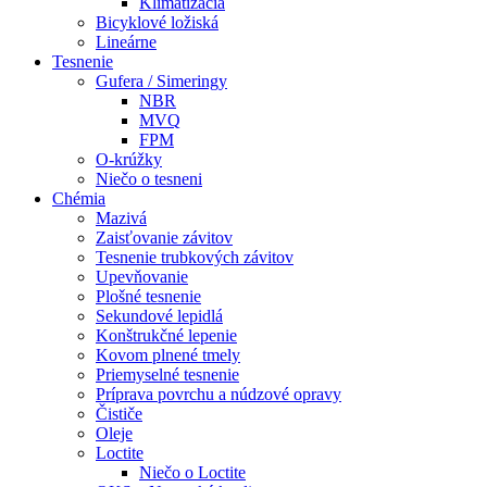
Klimatizácia
Bicyklové ložiská
Lineárne
Tesnenie
Gufera / Simeringy
NBR
MVQ
FPM
O-krúžky
Niečo o tesneni
Chémia
Mazivá
Zaisťovanie závitov
Tesnenie trubkových závitov
Upevňovanie
Plošné tesnenie
Sekundové lepidlá
Konštrukčné lepenie
Kovom plnené tmely
Priemyselné tesnenie
Príprava povrchu a núdzové opravy
Čističe
Oleje
Loctite
Niečo o Loctite