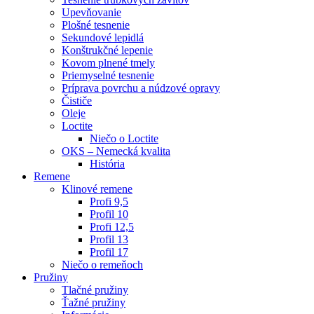
Upevňovanie
Plošné tesnenie
Sekundové lepidlá
Konštrukčné lepenie
Kovom plnené tmely
Priemyselné tesnenie
Príprava povrchu a núdzové opravy
Čističe
Oleje
Loctite
Niečo o Loctite
OKS – Nemecká kvalita
História
Remene
Klinové remene
Profi 9,5
Profil 10
Profi 12,5
Profil 13
Profil 17
Niečo o remeňoch
Pružiny
Tlačné pružiny
Ťažné pružiny