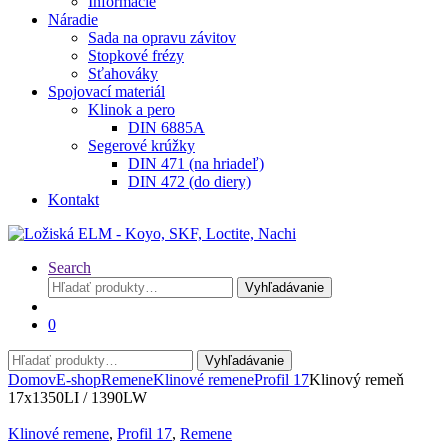
Informácie
Náradie
Sada na opravu závitov
Stopkové frézy
Sťahováky
Spojovací materiál
Klinok a pero
DIN 6885A
Segerové krúžky
DIN 471 (na hriadeľ)
DIN 472 (do diery)
Kontakt
Search
Hľadať:
Vyhľadávanie
0
Hľadať:
Vyhľadávanie
Domov
E-shop
Remene
Klinové remene
Profil 17
Klinový remeň
17x1350LI / 1390LW
Klinové remene
,
Profil 17
,
Remene