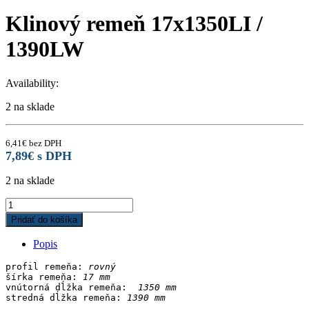
Klinový remeň 17x1350LI /
1390LW
Availability:
2 na sklade
6,41
€
bez DPH
7,89
€
s DPH
2 na sklade
Klinový
remeň
Pridať do košíka
17x1350LI
/
Popis
1390LW
quantity
profil remeňa: 
rovný
šírka remeňa: 
17 mm
vnútorná dĺžka remeňa: 
stredná dĺžka remeňa: