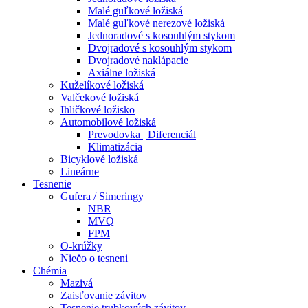
Malé guľkové ložiská
Malé guľkové nerezové ložiská
Jednoradové s kosouhlým stykom
Dvojradové s kosouhlým stykom
Dvojradové naklápacie
Axiálne ložiská
Kuželíkové ložiská
Valčekové ložiská
Ihličkové ložisko
Automobilové ložiská
Prevodovka | Diferenciál
Klimatizácia
Bicyklové ložiská
Lineárne
Tesnenie
Gufera / Simeringy
NBR
MVQ
FPM
O-krúžky
Niečo o tesneni
Chémia
Mazivá
Zaisťovanie závitov
Tesnenie trubkových závitov