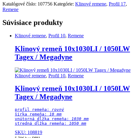
Katalógové číslo:
107756
Kategórie:
Klinové remene
,
Profil 17
,
Remene
Súvisiace produkty
Klinové remene
,
Profil 10
,
Remene
Klinový remeň 10x1030LI / 1050LW
Tagex / Megadyne
Klinové remene
,
Profil 10
,
Remene
Klinový remeň 10x1030LI / 1050LW
Tagex / Megadyne
profil remeňa: 
rovný
šírka remeňa: 
10 mm
vnútorná dĺžka remeňa: 
1030 mm
stredná dĺžka remeňa:
 1050 mm
SKU: 108819