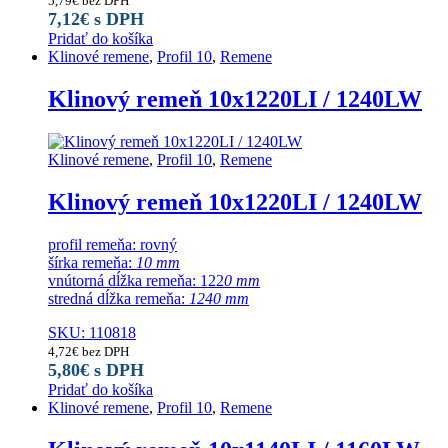
5,79
€
bez DPH
7,12
€
s DPH
Pridať do košíka
Klinové remene
,
Profil 10
,
Remene
Klinový remeň 10x1220LI / 1240LW
Klinové remene
,
Profil 10
,
Remene
Klinový remeň 10x1220LI / 1240LW
profil remeňa: rovný
šírka remeňa:
10 mm
vnútorná dĺžka remeňa: 122
0 mm
stredná dĺžka remeňa:
1240 mm
SKU: 110818
4,72
€
bez DPH
5,80
€
s DPH
Pridať do košíka
Klinové remene
,
Profil 10
,
Remene