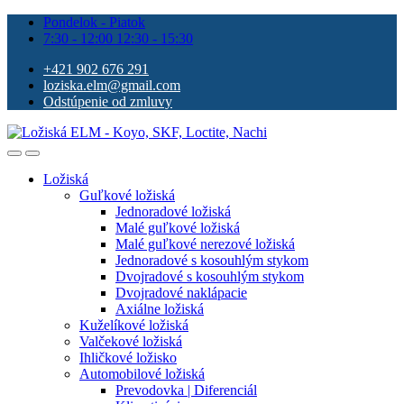
Pondelok - Piatok
7:30 - 12:00 12:30 - 15:30
+421 902 676 291
loziska.elm@gmail.com
Odstúpenie od zmluvy
Ložiská
Guľkové ložiská
Jednoradové ložiská
Malé guľkové ložiská
Malé guľkové nerezové ložiská
Jednoradové s kosouhlým stykom
Dvojradové s kosouhlým stykom
Dvojradové naklápacie
Axiálne ložiská
Kuželíkové ložiská
Valčekové ložiská
Ihličkové ložisko
Automobilové ložiská
Prevodovka | Diferenciál