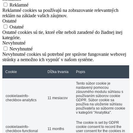
Reklamné
Reklamné cookies sa používajú na zobrazovanie relevantných
reklám na základe vašich záujmov.
Ostatné
Ostatné
Ostatné cookies sú tie, ktoré ešte neboli zaradené do žiadnej inej
kategórie.
Nevyhnutné
Nevyhnutné
Nevyhnutné cookies sú potrebné pre správne fungovanie webovej
stránky a nemožno ich vypnúť v našom systéme.
Cookie
Dĺžka trvania
Popis
Tento súbor cookie je
nastavený pomocou
zásuvného modulu súhlasu s
cookielawinfo-
používaním súborov cookie
11 mesiacov
checkbox-analytics
GDPR. Súbor cookie sa
používa na uloženie súhlasu
používateľa so súbormi cookie
v kategórii "Analytika".
The cookie is set by GDPR
cookielawinfo-
cookie consent to record the
11 months
checkbox-functional
user consent for the cookies in