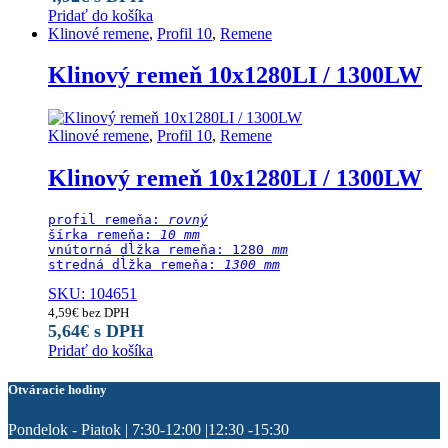
Pridať do košíka
Klinové remene
,
Profil 10
,
Remene
Klinový remeň 10x1280LI / 1300LW
Klinové remene
,
Profil 10
,
Remene
Klinový remeň 10x1280LI / 1300LW
profil remeňa: 
rovný
šírka remeňa: 
10 mm
vnútorná dĺžka remeňa: 1280
 mm
stredná dĺžka remeňa:
 1300 mm
SKU: 104651
4,59
€
bez DPH
5,64
€
s DPH
Pridať do košíka
Otváracie hodiny
Pondelok - Piatok | 7:30-12:00 |12:30 -15:30