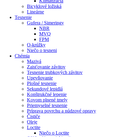
Klimatizácia
Bicyklové ložiská
Lineárne
Tesnenie
Gufera / Simeringy
NBR
MVQ
FPM
O-krúžky
Niečo o tesneni
Chémia
Mazivá
Zaisťovanie závitov
Tesnenie trubkových závitov
Upevňovanie
Plošné tesnenie
Sekundové lepidlá
Konštrukčné lepenie
Kovom plnené tmely
Priemyselné tesnenie
Príprava povrchu a núdzové opravy
Čističe
Oleje
Loctite
Niečo o Loctite