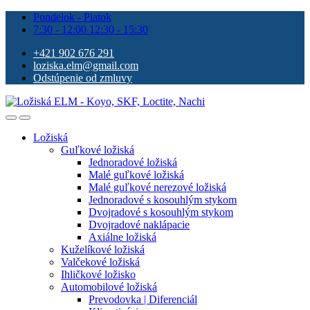
Pondelok - Piatok
7:30 - 12:00 12:30 - 15:30
+421 902 676 291
loziska.elm@gmail.com
Odstúpenie od zmluvy
Ložiská
Guľkové ložiská
Jednoradové ložiská
Malé guľkové ložiská
Malé guľkové nerezové ložiská
Jednoradové s kosouhlým stykom
Dvojradové s kosouhlým stykom
Dvojradové naklápacie
Axiálne ložiská
Kuželíkové ložiská
Valčekové ložiská
Ihličkové ložisko
Automobilové ložiská
Prevodovka | Diferenciál