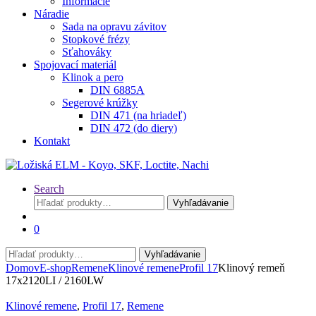
Informácie
Náradie
Sada na opravu závitov
Stopkové frézy
Sťahováky
Spojovací materiál
Klinok a pero
DIN 6885A
Segerové krúžky
DIN 471 (na hriadeľ)
DIN 472 (do diery)
Kontakt
Search
Hľadať:
Vyhľadávanie
0
Hľadať:
Vyhľadávanie
Domov
E-shop
Remene
Klinové remene
Profil 17
Klinový remeň
17x2120LI / 2160LW
Klinové remene
,
Profil 17
,
Remene