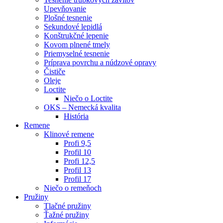
Upevňovanie
Plošné tesnenie
Sekundové lepidlá
Konštrukčné lepenie
Kovom plnené tmely
Priemyselné tesnenie
Príprava povrchu a núdzové opravy
Čističe
Oleje
Loctite
Niečo o Loctite
OKS – Nemecká kvalita
História
Remene
Klinové remene
Profi 9,5
Profil 10
Profi 12,5
Profil 13
Profil 17
Niečo o remeňoch
Pružiny
Tlačné pružiny
Ťažné pružiny