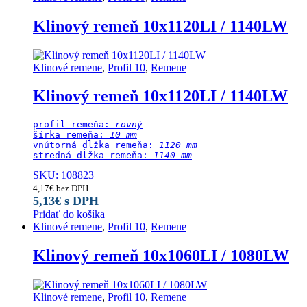
Klinový remeň 10x1120LI / 1140LW
Klinové remene
,
Profil 10
,
Remene
Klinový remeň 10x1120LI / 1140LW
profil remeňa: 
rovný
šírka remeňa: 
10 mm
vnútorná dĺžka remeňa: 
1120 mm
stredná dĺžka remeňa:
 1140 mm
SKU: 108823
4,17
€
bez DPH
5,13
€
s DPH
Pridať do košíka
Klinové remene
,
Profil 10
,
Remene
Klinový remeň 10x1060LI / 1080LW
Klinové remene
,
Profil 10
,
Remene