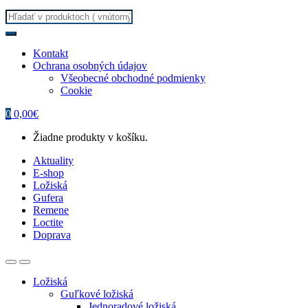
Search
for:
Kontakt
Ochrana osobných údajov
Všeobecné obchodné podmienky
Cookie
0
0,00
€
Žiadne produkty v košíku.
Aktuality
E-shop
Ložiská
Gufera
Remene
Loctite
Doprava
Ložiská
Guľkové ložiská
Jednoradové ložiská