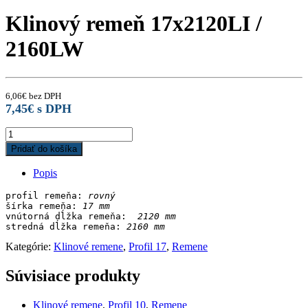
Klinový remeň 17x2120LI /
2160LW
6,06
€
bez DPH
7,45
€
s DPH
Klinový
remeň
Pridať do košíka
17x2120LI
/
Popis
2160LW
quantity
profil remeňa: 
rovný
šírka remeňa: 
17 mm
vnútorná dĺžka remeňa: 
stredná dĺžka remeňa:
Kategórie:
Klinové remene
,
Profil 17
,
Remene
Súvisiace produkty
Klinové remene
,
Profil 10
,
Remene