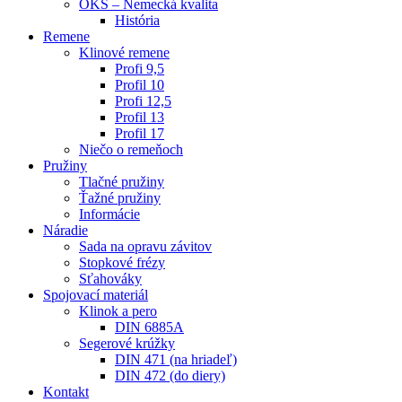
OKS – Nemecká kvalita
História
Remene
Klinové remene
Profi 9,5
Profil 10
Profi 12,5
Profil 13
Profil 17
Niečo o remeňoch
Pružiny
Tlačné pružiny
Ťažné pružiny
Informácie
Náradie
Sada na opravu závitov
Stopkové frézy
Sťahováky
Spojovací materiál
Klinok a pero
DIN 6885A
Segerové krúžky
DIN 471 (na hriadeľ)
DIN 472 (do diery)
Kontakt