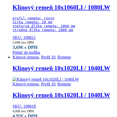
Klinový remeň 10x1060LI / 1080LW
profil remeňa: 
rovný
šírka remeňa: 
10 mm
vnútorná dĺžka remeňa: 
1060 mm
stredná dĺžka remeňa:
 1080 mm
SKU: 108821
3,00
€
bez DPH
3,69
€
s DPH
Pridať do košíka
Klinové remene
,
Profil 10
,
Remene
Klinový remeň 10x1020LI / 1040LW
Klinové remene
,
Profil 10
,
Remene
Klinový remeň 10x1020LI / 1040LW
SKU: 108818
4,00
€
bez DPH
4,92
€
s DPH