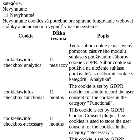
kategórie.
Nevyhnutné
Nevyhnutné
Nevyhnutné cookies sú potrebné pre správne fungovanie webovej
stránky a nemožno ich vypnúť v našom systéme.
Dĺžka
Cookie
Popis
trvania
Tento súbor cookie je nastavený
pomocou zásuvného modulu
súhlasu s používaním súborov
cookielawinfo-
11
cookie GDPR. Súbor cookie sa
checkbox-analytics
mesiacov
používa na uloženie súhlasu
používateľa so súbormi cookie v
kategórii "Analytika".
The cookie is set by GDPR
cookielawinfo-
11
cookie consent to record the user
checkbox-functional
months
consent for the cookies in the
category "Functional".
This cookie is set by GDPR
Cookie Consent plugin. The
cookielawinfo-
11
cookies is used to store the user
checkbox-necessary
months
consent for the cookies in the
category "Necessary".
This cookie is set by GDPR