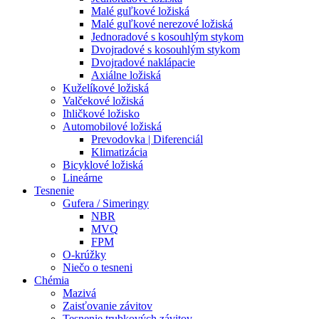
Malé guľkové ložiská
Malé guľkové nerezové ložiská
Jednoradové s kosouhlým stykom
Dvojradové s kosouhlým stykom
Dvojradové naklápacie
Axiálne ložiská
Kuželíkové ložiská
Valčekové ložiská
Ihličkové ložisko
Automobilové ložiská
Prevodovka | Diferenciál
Klimatizácia
Bicyklové ložiská
Lineárne
Tesnenie
Gufera / Simeringy
NBR
MVQ
FPM
O-krúžky
Niečo o tesneni
Chémia
Mazivá
Zaisťovanie závitov
Tesnenie trubkových závitov