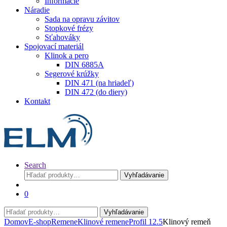
Informácie
Náradie
Sada na opravu závitov
Stopkové frézy
Sťahováky
Spojovací materiál
Klinok a pero
DIN 6885A
Segerové krúžky
DIN 471 (na hriadeľ)
DIN 472 (do diery)
Kontakt
Search
Hľadať:
Vyhľadávanie
0
Hľadať:
Vyhľadávanie
Domov
E-shop
Remene
Klinové remene
Profil 12.5
Klinový remeň