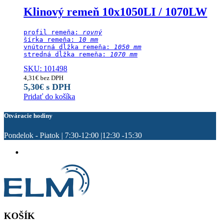
Klinový remeň 10x1050LI / 1070LW
profil remeňa: 
rovný
šírka remeňa: 
10 mm
vnútorná dĺžka remeňa: 
1050 mm
stredná dĺžka remeňa:
 1070 mm
SKU: 101498
4,31
€
bez DPH
5,30
€
s DPH
Pridať do košíka
Otváracie hodiny
Pondelok - Piatok | 7:30-12:00 |12:30 -15:30
KOŠÍK