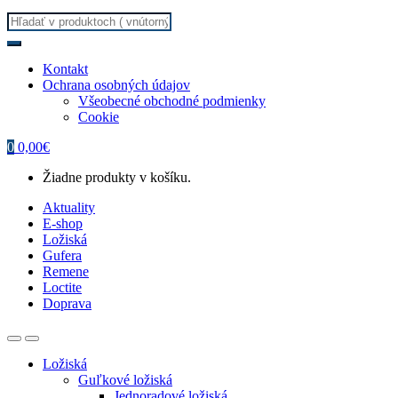
Search
for:
Kontakt
Ochrana osobných údajov
Všeobecné obchodné podmienky
Cookie
0
0,00
€
Žiadne produkty v košíku.
Aktuality
E-shop
Ložiská
Gufera
Remene
Loctite
Doprava
Ložiská
Guľkové ložiská
Jednoradové ložiská