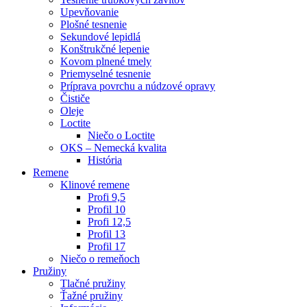
Upevňovanie
Plošné tesnenie
Sekundové lepidlá
Konštrukčné lepenie
Kovom plnené tmely
Priemyselné tesnenie
Príprava povrchu a núdzové opravy
Čističe
Oleje
Loctite
Niečo o Loctite
OKS – Nemecká kvalita
História
Remene
Klinové remene
Profi 9,5
Profil 10
Profi 12,5
Profil 13
Profil 17
Niečo o remeňoch
Pružiny
Tlačné pružiny
Ťažné pružiny