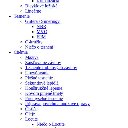
Klimatizácia
Bicyklové ložiská
Lineárne
Tesnenie
Gufera / Simeringy
NBR
MVQ
FPM
O-krúžky
Niečo o tesneni
Chémia
Mazivá
Zaisťovanie závitov
Tesnenie trubkových závitov
Upevňovanie
Plošné tesnenie
Sekundové lepidlá
Konštrukčné lepenie
Kovom plnené tmely
Priemyselné tesnenie
Príprava povrchu a núdzové opravy
Čističe
Oleje
Loctite
Niečo o Loctite