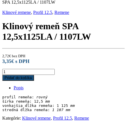
SPA 12,5x1125LA / 1107LW
Klinové remene
,
Profil 12.5
,
Remene
Klinový remeň SPA
12,5x1125LA / 1107LW
2,72
€
bez DPH
3,35
€
s DPH
Klinový
remeň
Pridať do košíka
SPA
12,5x1125LA
Popis
/
1107LW
profil remeňa: 
rovný
quantity
šírka remeňa: 12,5
 mm
vonkajšia dĺžka remeňa: 1 125
stredná dĺžka remeňa:
Kategórie:
Klinové remene
,
Profil 12.5
,
Remene