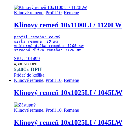
Klinové remene
,
Profil 10
,
Remene
Klinový remeň 10x1100LI / 1120LW
profil remeňa: 
rovný
šírka remeňa: 
10 mm
vnútorná dĺžka remeňa: 
1100 mm
stredná dĺžka remeňa:
 1120 mm
SKU: 101499
4,39
€
bez DPH
5,40
€
s DPH
Pridať do košíka
Klinové remene
,
Profil 10
,
Remene
Klinový remeň 10x1025LI / 1045LW
Klinové remene
,
Profil 10
,
Remene
Klinový remeň 10x1025LI / 1045LW