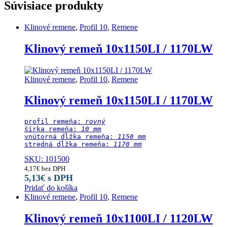
Súvisiace produkty
Klinové remene
,
Profil 10
,
Remene
Klinový remeň 10x1150LI / 1170LW
Klinové remene
,
Profil 10
,
Remene
Klinový remeň 10x1150LI / 1170LW
profil remeňa: 
rovný
šírka remeňa: 
10 mm
vnútorná dĺžka remeňa: 
1150 mm
stredná dĺžka remeňa:
 1170 mm
SKU: 101500
4,17
€
bez DPH
5,13
€
s DPH
Pridať do košíka
Klinové remene
,
Profil 10
,
Remene
Klinový remeň 10x1100LI / 1120LW