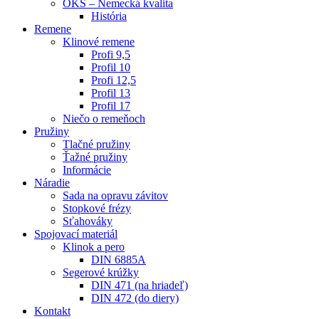
OKS – Nemecká kvalita
História
Remene
Klinové remene
Profi 9,5
Profil 10
Profi 12,5
Profil 13
Profil 17
Niečo o remeňoch
Pružiny
Tlačné pružiny
Ťažné pružiny
Informácie
Náradie
Sada na opravu závitov
Stopkové frézy
Sťahováky
Spojovací materiál
Klinok a pero
DIN 6885A
Segerové krúžky
DIN 471 (na hriadeľ)
DIN 472 (do diery)
Kontakt