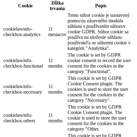
Dĺžka
Cookie
Popis
trvania
Tento súbor cookie je nastavený
pomocou zásuvného modulu
súhlasu s používaním súborov
cookielawinfo-
11
cookie GDPR. Súbor cookie sa
checkbox-analytics
mesiacov
používa na uloženie súhlasu
používateľa so súbormi cookie v
kategórii "Analytika".
The cookie is set by GDPR
cookielawinfo-
11
cookie consent to record the user
checkbox-functional
months
consent for the cookies in the
category "Functional".
This cookie is set by GDPR
Cookie Consent plugin. The
cookielawinfo-
11
cookies is used to store the user
checkbox-necessary
months
consent for the cookies in the
category "Necessary".
This cookie is set by GDPR
Cookie Consent plugin. The
cookielawinfo-
11
cookie is used to store the user
checkbox-others
months
consent for the cookies in the
category "Other.
This cookie is set by GDPR