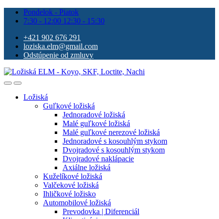
Pondelok - Piatok
7:30 - 12:00 12:30 - 15:30
+421 902 676 291
loziska.elm@gmail.com
Odstúpenie od zmluvy
Ložiská
Guľkové ložiská
Jednoradové ložiská
Malé guľkové ložiská
Malé guľkové nerezové ložiská
Jednoradové s kosouhlým stykom
Dvojradové s kosouhlým stykom
Dvojradové naklápacie
Axiálne ložiská
Kuželíkové ložiská
Valčekové ložiská
Ihličkové ložisko
Automobilové ložiská
Prevodovka | Diferenciál