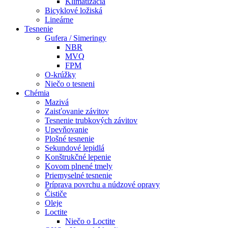
Klimatizácia
Bicyklové ložiská
Lineárne
Tesnenie
Gufera / Simeringy
NBR
MVQ
FPM
O-krúžky
Niečo o tesneni
Chémia
Mazivá
Zaisťovanie závitov
Tesnenie trubkových závitov
Upevňovanie
Plošné tesnenie
Sekundové lepidlá
Konštrukčné lepenie
Kovom plnené tmely
Priemyselné tesnenie
Príprava povrchu a núdzové opravy
Čističe
Oleje
Loctite
Niečo o Loctite