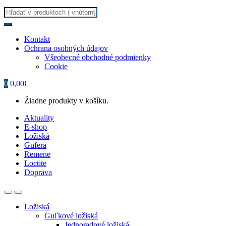
Search
for:
Kontakt
Ochrana osobných údajov
Všeobecné obchodné podmienky
Cookie
0
0,00
€
Žiadne produkty v košíku.
Aktuality
E-shop
Ložiská
Gufera
Remene
Loctite
Doprava
Ložiská
Guľkové ložiská
Jednoradové ložiská