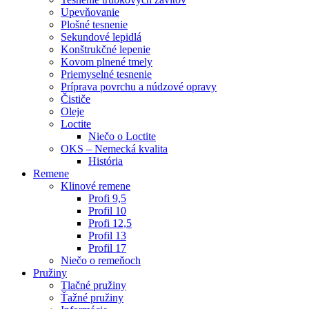
Upevňovanie
Plošné tesnenie
Sekundové lepidlá
Konštrukčné lepenie
Kovom plnené tmely
Priemyselné tesnenie
Príprava povrchu a núdzové opravy
Čističe
Oleje
Loctite
Niečo o Loctite
OKS – Nemecká kvalita
História
Remene
Klinové remene
Profi 9,5
Profil 10
Profi 12,5
Profil 13
Profil 17
Niečo o remeňoch
Pružiny
Tlačné pružiny
Ťažné pružiny