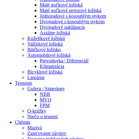
Malé guľkové ložiská
Malé guľkové nerezové ložiská
Jednoradové s kosouhlým stykom
Dvojradové s kosouhlým stykom
Dvojradové naklápacie
Axiálne ložiská
Kuželíkové ložiská
Valčekové ložiská
Ihličkové ložisko
Automobilové ložiská
Prevodovka | Diferenciál
Klimatizácia
Bicyklové ložiská
Lineárne
Tesnenie
Gufera / Simeringy
NBR
MVQ
FPM
O-krúžky
Niečo o tesneni
Chémia
Mazivá
Zaisťovanie závitov
Tesnenie trubkových závitov