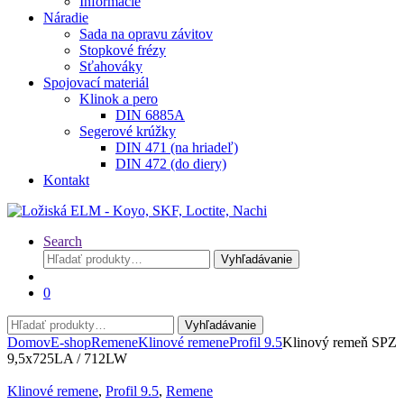
Informácie
Náradie
Sada na opravu závitov
Stopkové frézy
Sťahováky
Spojovací materiál
Klinok a pero
DIN 6885A
Segerové krúžky
DIN 471 (na hriadeľ)
DIN 472 (do diery)
Kontakt
Search
Hľadať:
Vyhľadávanie
0
Hľadať:
Vyhľadávanie
Domov
E-shop
Remene
Klinové remene
Profil 9.5
Klinový remeň SPZ
9,5x725LA / 712LW
Klinové remene
,
Profil 9.5
,
Remene