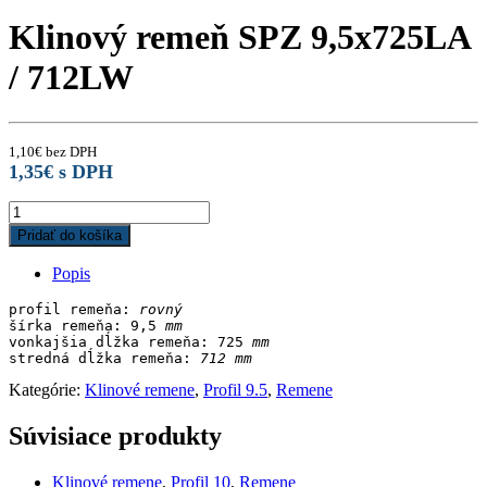
Klinový remeň SPZ 9,5x725LA
/ 712LW
1,10
€
bez DPH
1,35
€
s DPH
Klinový
remeň
Pridať do košíka
SPZ
9,5x725LA
Popis
/
712LW
profil remeňa: 
rovný
quantity
šírka remeňa: 9,5
 mm
vonkajšia dĺžka remeňa: 725
stredná dĺžka remeňa:
 712 mm
Kategórie:
Klinové remene
,
Profil 9.5
,
Remene
Súvisiace produkty
Klinové remene
,
Profil 10
,
Remene