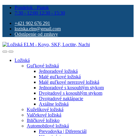
Pondelok - Piatok
7:30 - 12:00 12:30 - 15:30
+421 902 676 291
loziska.elm@gmail.com
Odstúpenie od zmluvy
Ložiská
Guľkové ložiská
Jednoradové ložiská
Malé guľkové ložiská
Malé guľkové nerezové ložiská
Jednoradové s kosouhlým stykom
Dvojradové s kosouhlým stykom
Dvojradové naklápacie
Axiálne ložiská
Kuželíkové ložiská
Valčekové ložiská
Ihličkové ložisko
Automobilové ložiská
Prevodovka | Diferenciál