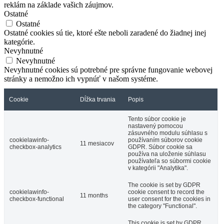
reklám na základe vašich záujmov.
Ostatné
Ostatné
Ostatné cookies sú tie, ktoré ešte neboli zaradené do žiadnej inej
kategórie.
Nevyhnutné
Nevyhnutné
Nevyhnutné cookies sú potrebné pre správne fungovanie webovej
stránky a nemožno ich vypnúť v našom systéme.
Cookie
Dĺžka trvania
Popis
Tento súbor cookie je
nastavený pomocou
zásuvného modulu súhlasu s
cookielawinfo-
používaním súborov cookie
11 mesiacov
checkbox-analytics
GDPR. Súbor cookie sa
používa na uloženie súhlasu
používateľa so súbormi cookie
v kategórii "Analytika".
The cookie is set by GDPR
cookielawinfo-
cookie consent to record the
11 months
checkbox-functional
user consent for the cookies in
the category "Functional".
This cookie is set by GDPR