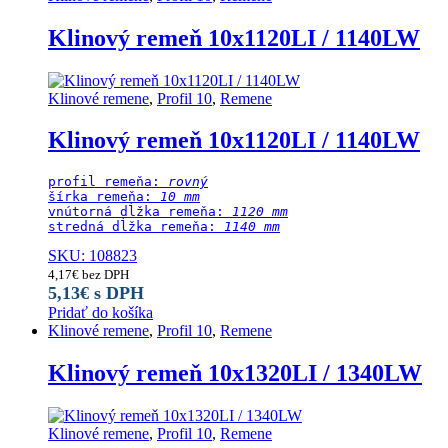
Klinový remeň 10x1120LI / 1140LW
Klinové remene
,
Profil 10
,
Remene
Klinový remeň 10x1120LI / 1140LW
profil remeňa: 
rovný
šírka remeňa: 
10 mm
vnútorná dĺžka remeňa: 
1120 mm
stredná dĺžka remeňa:
 1140 mm
SKU: 108823
4,17
€
bez DPH
5,13
€
s DPH
Pridať do košíka
Klinové remene
,
Profil 10
,
Remene
Klinový remeň 10x1320LI / 1340LW
Klinové remene
,
Profil 10
,
Remene