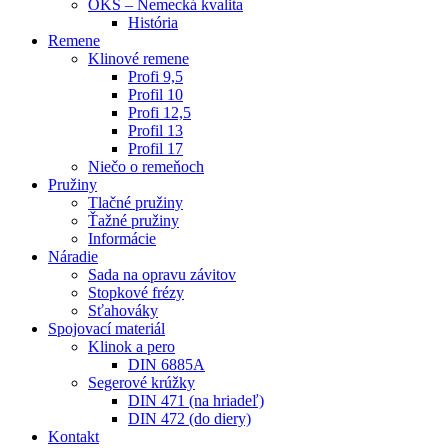
OKS – Nemecká kvalita
História
Remene
Klinové remene
Profi 9,5
Profil 10
Profi 12,5
Profil 13
Profil 17
Niečo o remeňoch
Pružiny
Tlačné pružiny
Ťažné pružiny
Informácie
Náradie
Sada na opravu závitov
Stopkové frézy
Sťahováky
Spojovací materiál
Klinok a pero
DIN 6885A
Segerové krúžky
DIN 471 (na hriadeľ)
DIN 472 (do diery)
Kontakt