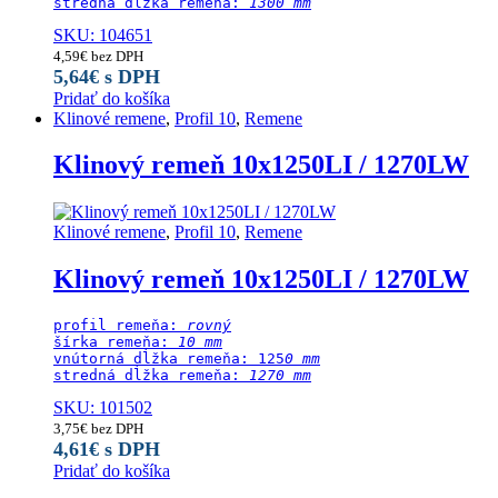
stredná dĺžka remeňa:
 1300 mm
SKU: 104651
4,59
€
bez DPH
5,64
€
s DPH
Pridať do košíka
Klinové remene
,
Profil 10
,
Remene
Klinový remeň 10x1250LI / 1270LW
Klinové remene
,
Profil 10
,
Remene
Klinový remeň 10x1250LI / 1270LW
profil remeňa: 
rovný
šírka remeňa: 
10 mm
vnútorná dĺžka remeňa: 125
0 mm
stredná dĺžka remeňa:
 1270 mm
SKU: 101502
3,75
€
bez DPH
4,61
€
s DPH
Pridať do košíka