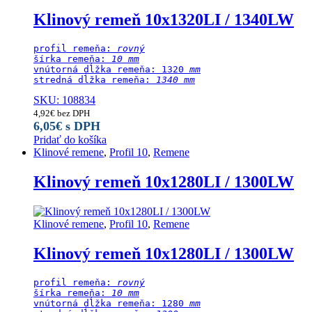
Klinový remeň 10x1320LI / 1340LW
profil remeňa: 
rovný
šírka remeňa: 
10 mm
vnútorná dĺžka remeňa: 1320
 mm
stredná dĺžka remeňa:
 1340 mm
SKU: 108834
4,92
€
bez DPH
6,05
€
s DPH
Pridať do košíka
Klinové remene
,
Profil 10
,
Remene
Klinový remeň 10x1280LI / 1300LW
Klinové remene
,
Profil 10
,
Remene
Klinový remeň 10x1280LI / 1300LW
profil remeňa: 
rovný
šírka remeňa: 
10 mm
vnútorná dĺžka remeňa: 1280
 mm