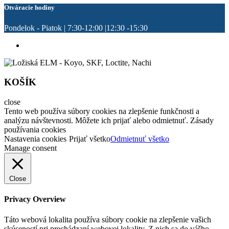
Otváracie hodiny
Pondelok - Piatok | 7:30-12:00 |12:30 -15:30
KOŠÍK
close
Tento web používa súbory cookies na zlepšenie funkčnosti a
analýzu návštevnosti. Môžete ich prijať alebo odmietnuť. Zásady
používania cookies
Nastavenia cookies
Prijať všetko
Odmietnuť všetko
Manage consent
Close
Privacy Overview
Táto webová lokalita používa súbory cookie na zlepšenie vašich
skúseností pri prechádzaní webovej lokality. Z nich sa do vášho