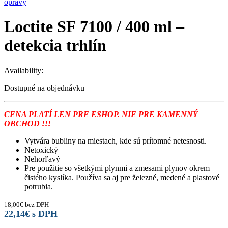
opravy
Loctite SF 7100 / 400 ml –
detekcia trhlín
Availability:
Dostupné na objednávku
CENA PLATÍ LEN PRE ESHOP. NIE PRE KAMENNÝ
OBCHOD !!!
Vytvára bubliny na miestach, kde sú prítomné netesnosti.
Netoxický
Nehorľavý
Pre použitie so všetkými plynmi a zmesami plynov okrem
čistého kyslíka. Používa sa aj pre železné, medené a plastové
potrubia.
18,00
€
bez DPH
22,14
€
s DPH