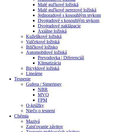
Malé guľkové ložiská
Malé guľkové nerezové ložiská
Jednoradové s kosouhlým stykom
Dvojradové s kosouhlým stykom
Dvojradové naklápacie
Axiálne ložiská
Kuželíkové ložiská
Valčekové ložiská
Ihličkové ložisko
Automobilové ložiská
Prevodovka | Diferenciál
Klimatizácia
Bicyklové ložiská
Lineárne
Tesnenie
Gufera / Simeringy
NBR
MVQ
FPM
O-krúžky
Niečo o tesneni
Chémia
Mazivá
Zaisťovanie závitov
Tesnenie trubkových závitov