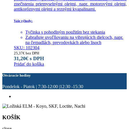
znečistenia priemyselnými olejmi, napr. motorovými olejmi,
antikoróznymi olejmi a reznými kvapalinami.
Vaše výhody:
Tyčinka s pohodlným použitím bez stekania
Zabraňuje uvoľňovaniu na vibrujúcich dielcoch, napr.
na čerpadlách, prevodovkách alebo lisoch
SKU: 102304
25,37
€
bez DPH
31,20
€
s DPH
Pridať do košíka
Otváracie hodiny
Pondelok - Piatok | 7:30-12:00 |12:30 -15:30
KOŠÍK
close