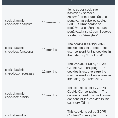
Tento súbor cookie je
nastavený pomocou
zásuvného modulu súhlasu s
cookielawinfo-
používaním súborov cookie
11 mesiacov
checkbox-analytics
GDPR. Súbor cookie sa
používa na uloženie súhlasu
používateľa so súbormi cookie
v kategórii "Analytika".
The cookie is set by GDPR
cookielawinfo-
cookie consent to record the
11 months
checkbox-functional
user consent for the cookies in
the category "Functional".
This cookie is set by GDPR
Cookie Consent plugin. The
cookielawinfo-
11 months
cookies is used to store the
checkbox-necessary
user consent for the cookies in
the category "Necessary".
This cookie is set by GDPR
Cookie Consent plugin. The
cookielawinfo-
11 months
cookie is used to store the user
checkbox-others
consent for the cookies in the
category "Other.
This cookie is set by GDPR
cookielawinfo-
Cookie Consent plugin. The