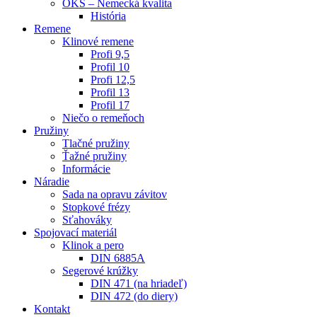
OKS – Nemecká kvalita
História
Remene
Klinové remene
Profi 9,5
Profil 10
Profi 12,5
Profil 13
Profil 17
Niečo o remeňoch
Pružiny
Tlačné pružiny
Ťažné pružiny
Informácie
Náradie
Sada na opravu závitov
Stopkové frézy
Sťahováky
Spojovací materiál
Klinok a pero
DIN 6885A
Segerové krúžky
DIN 471 (na hriadeľ)
DIN 472 (do diery)
Kontakt