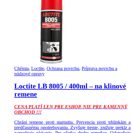
Chémia
,
Loctite
,
Ochrana povrchu
,
Príprava povrchu a
núdzové opravy
Loctite LB 8005 / 400ml – na klinové
remene
CENA PLATÍ LEN PRE ESHOP. NIE PRE KAMENNÝ
OBCHOD !!!
Chráni remene proti starnutiu. Prevencia proti trhlinkám a
predčasnému opotrebovaniu. Zvyšuje trenie, znižuje preklz a
zamedzuje pískaniu. Pre všetky druhy remeňov. Odstraňuje