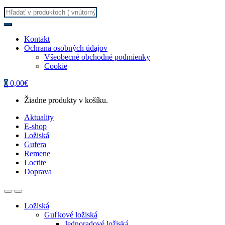
Search
for:
Kontakt
Ochrana osobných údajov
Všeobecné obchodné podmienky
Cookie
0
0,00
€
Žiadne produkty v košíku.
Aktuality
E-shop
Ložiská
Gufera
Remene
Loctite
Doprava
Ložiská
Guľkové ložiská
Jednoradové ložiská