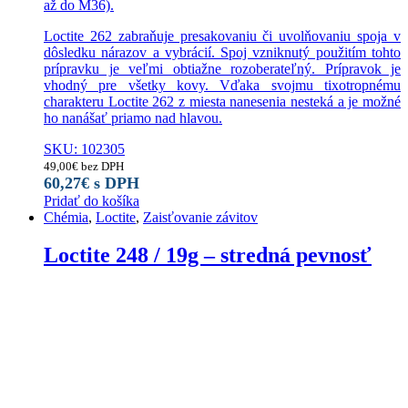
až do M36).
Loctite 262 zabraňuje presakovaniu či uvolňovaniu spoja v
dôsledku nárazov a vybrácií. Spoj vzniknutý použitím tohto
prípravku je veľmi obtiažne rozoberateľný. Prípravok je
vhodný pre všetky kovy. Vďaka svojmu tixotropnému
charakteru Loctite 262 z miesta nanesenia nesteká a je možné
ho nanášať priamo nad hlavou.
SKU: 102305
49,00
€
bez DPH
60,27
€
s DPH
Pridať do košíka
Chémia
,
Loctite
,
Zaisťovanie závitov
Loctite 248 / 19g – stredná pevnosť