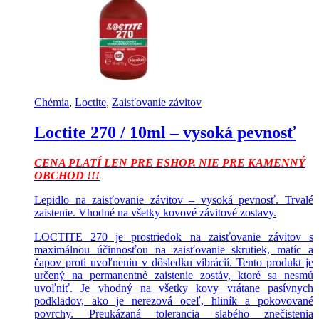
Chémia
,
Loctite
,
Zaisťovanie závitov
Loctite 270 / 10ml – vysoká pevnosť
CENA PLATÍ LEN PRE ESHOP. NIE PRE KAMENNÝ
OBCHOD !!!
Lepidlo na zaisťovanie závitov – vysoká pevnosť. Trvalé
zaistenie. Vhodné na všetky kovové závitové zostavy.
LOCTITE 270 je prostriedok na zaisťovanie závitov s
maximálnou účinnosťou na zaisťovanie skrutiek, matíc a
čapov proti uvoľneniu v dôsledku vibrácií. Tento produkt je
určený na permanentné zaistenie zostáv, ktoré sa nesmú
uvoľniť. Je vhodný na všetky kovy vrátane pasívnych
podkladov, ako je nerezová oceľ, hliník a pokovované
povrchy. Preukázaná tolerancia slabého znečistenia