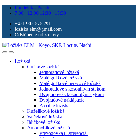
Pondelok - Piatok
7:30 - 12:00 12:30 - 15:30
+421 902 676 291
loziska.elm@gmail.com
Odstúpenie od zmluvy
Ložiská
Guľkové ložiská
Jednoradové ložiská
Malé guľkové ložiská
Malé guľkové nerezové ložiská
Jednoradové s kosouhlým stykom
Dvojradové s kosouhlým stykom
Dvojradové naklápacie
Axiálne ložiská
Kuželíkové ložiská
Valčekové ložiská
Ihličkové ložisko
Automobilové ložiská
Prevodovka | Diferenciál