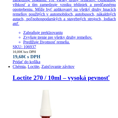
vlhkosť a tím zamedzuje vzniku trhliniek a predčasnému
opotrebeniu. Môže byť aplikovaný na všetký druhy hnacích
remeňov použitých v automobiloch, autobusoch, nákaldných
autach, poľnohospodarských a stavebných strojoch, lodiach
atď.
Zabraňuje preklzovaniu
Zvyšuje trenie pre všetky druhy remeňov.
Predlžuje životnosť remeňa.
SKU: 106937
16,00
€
bez DPH
19,68
€
s DPH
Pridať do košíka
Chémia
,
Loctite
,
Zaisťovanie závitov
Loctite 270 / 10ml – vysoká pevnosť