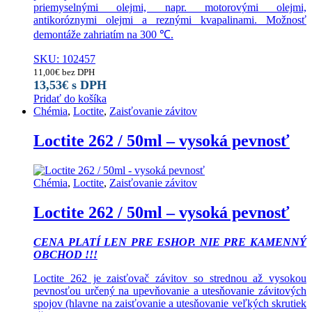
priemyselnými olejmi, napr. motorovými olejmi,
antikoróznymi olejmi a reznými kvapalinami. Možnosť
demontáže zahriatím na 300 ℃.
SKU: 102457
11,00
€
bez DPH
13,53
€
s DPH
Pridať do košíka
Chémia
,
Loctite
,
Zaisťovanie závitov
Loctite 262 / 50ml – vysoká pevnosť
Chémia
,
Loctite
,
Zaisťovanie závitov
Loctite 262 / 50ml – vysoká pevnosť
CENA PLATÍ LEN PRE ESHOP. NIE PRE KAMENNÝ
OBCHOD !!!
Loctite 262 je zaisťovač závitov so strednou až vysokou
pevnosťou určený na upevňovanie a utesňovanie závitových
spojov (hlavne na zaisťovanie a utesňovanie veľkých skrutiek