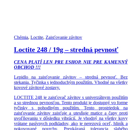
Chémia
,
Loctite
,
Zaisťovanie závitov
Loctite 248 / 19g – stredná pevnosť
CENA PLATÍ LEN PRE ESHOP. NIE PRE KAMENNÝ
OBCHOD !!!
Lepidlo na zaisťovanie závitov – stredná pevnosť. Bez
stekania. Tyčinka s jednoduchým použitím. Vhodné na všetky
kovové závitové zostavy.
LOCTITE 248 je zaisťovač závitov s univerzálnym použitím
a so strednou pevnosťou. Tento produkt je dostupný vo forme
tyčinky s pohodlným použitím. Tento prostriedok na
zaisťovanie závitov zaisťuje a utesňuje matice a čapy proti
uvoľňovaniu v dôsledku vibrácií. Je vhodný na všetky kovy
vrátane pasívnych podkladov, ako je nerezová oceľ, hliník a
pokovované povrchy. Preukázaná tolerancia slabého