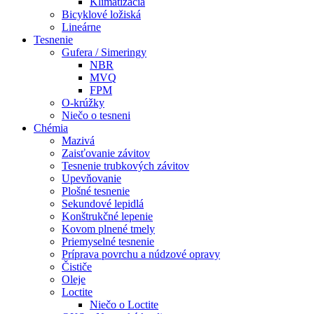
Klimatizácia
Bicyklové ložiská
Lineárne
Tesnenie
Gufera / Simeringy
NBR
MVQ
FPM
O-krúžky
Niečo o tesneni
Chémia
Mazivá
Zaisťovanie závitov
Tesnenie trubkových závitov
Upevňovanie
Plošné tesnenie
Sekundové lepidlá
Konštrukčné lepenie
Kovom plnené tmely
Priemyselné tesnenie
Príprava povrchu a núdzové opravy
Čističe
Oleje
Loctite
Niečo o Loctite