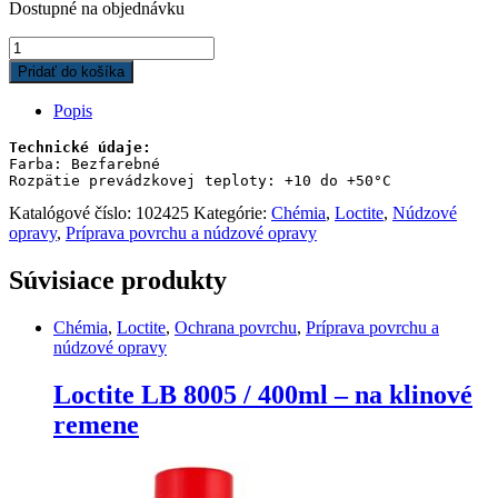
Dostupné na objednávku
Loctite
SF
Pridať do košíka
7100
/
Popis
400
ml
-
Farba: Bezfarebné

Rozpätie prevádzkovej teploty: +10 do +50°C
detekcia
trhlín
Katalógové číslo:
102425
Kategórie:
Chémia
,
Loctite
,
Núdzové
quantity
opravy
,
Príprava povrchu a núdzové opravy
Súvisiace produkty
Chémia
,
Loctite
,
Ochrana povrchu
,
Príprava povrchu a
núdzové opravy
Loctite LB 8005 / 400ml – na klinové
remene