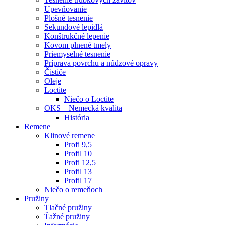
Upevňovanie
Plošné tesnenie
Sekundové lepidlá
Konštrukčné lepenie
Kovom plnené tmely
Priemyselné tesnenie
Príprava povrchu a núdzové opravy
Čističe
Oleje
Loctite
Niečo o Loctite
OKS – Nemecká kvalita
História
Remene
Klinové remene
Profi 9,5
Profil 10
Profi 12,5
Profil 13
Profil 17
Niečo o remeňoch
Pružiny
Tlačné pružiny
Ťažné pružiny