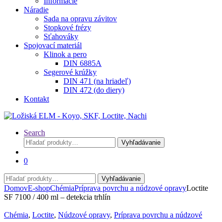
Informácie
Náradie
Sada na opravu závitov
Stopkové frézy
Sťahováky
Spojovací materiál
Klinok a pero
DIN 6885A
Segerové krúžky
DIN 471 (na hriadeľ)
DIN 472 (do diery)
Kontakt
Search
Hľadať:
Vyhľadávanie
0
Hľadať:
Vyhľadávanie
Domov
E-shop
Chémia
Príprava povrchu a núdzové opravy
Loctite
SF 7100 / 400 ml – detekcia trhlín
Chémia
,
Loctite
,
Núdzové opravy
,
Príprava povrchu a núdzové