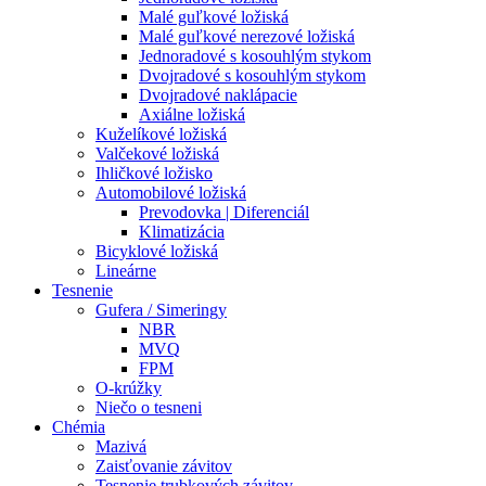
Malé guľkové ložiská
Malé guľkové nerezové ložiská
Jednoradové s kosouhlým stykom
Dvojradové s kosouhlým stykom
Dvojradové naklápacie
Axiálne ložiská
Kuželíkové ložiská
Valčekové ložiská
Ihličkové ložisko
Automobilové ložiská
Prevodovka | Diferenciál
Klimatizácia
Bicyklové ložiská
Lineárne
Tesnenie
Gufera / Simeringy
NBR
MVQ
FPM
O-krúžky
Niečo o tesneni
Chémia
Mazivá
Zaisťovanie závitov
Tesnenie trubkových závitov