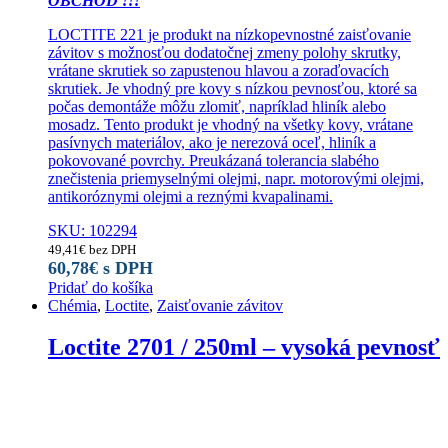
OBCHOD !!!
LOCTITE 221 je produkt na nízkopevnostné zaisťovanie
závitov s možnosťou dodatočnej zmeny polohy skrutky,
vrátane skrutiek so zapustenou hlavou a zoraďovacích
skrutiek. Je vhodný pre kovy s nízkou pevnosťou, ktoré sa
počas demontáže môžu zlomiť, napríklad hliník alebo
mosadz. Tento produkt je vhodný na všetky kovy, vrátane
pasívnych materiálov, ako je nerezová oceľ, hliník a
pokovované povrchy. Preukázaná tolerancia slabého
znečistenia priemyselnými olejmi, napr. motorovými olejmi,
antikoróznymi olejmi a reznými kvapalinami.
SKU: 102294
49,41
€
bez DPH
60,78
€
s DPH
Pridať do košíka
Chémia
,
Loctite
,
Zaisťovanie závitov
Loctite 2701 / 250ml – vysoká pevnosť