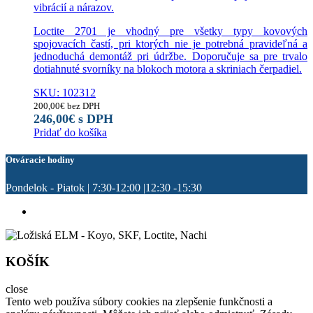
vibrácií a nárazov.
Loctite 2701 je vhodný pre všetky typy kovových
spojovacích častí, pri ktorých nie je potrebná pravideľná a
jednoduchá demontáž pri údržbe. Doporučuje sa pre trvalo
dotiahnuté svorníky na blokoch motora a skriniach čerpadiel.
SKU: 102312
200,00
€
bez DPH
246,00
€
s DPH
Pridať do košíka
Otváracie hodiny
Pondelok - Piatok | 7:30-12:00 |12:30 -15:30
KOŠÍK
close
Tento web používa súbory cookies na zlepšenie funkčnosti a