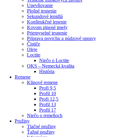
Upevňovanie
Plošné tesnenie
Sekundové lepidlá
Konštrukčné lepenie
Kovom plnené tmely
Priemyselné tesnenie
Príprava povrchu a núdzové opravy
Čističe
Oleje
Loctite
Niečo o Loctite
OKS – Nemecká kvalita
História
Remene
Klinové remene
Profi 9,5
Profil 10
Profi 12,5
Profil 13
Profil 17
Niečo o remeňoch
Pružiny
Tlačné pružiny
Ťažné pružiny