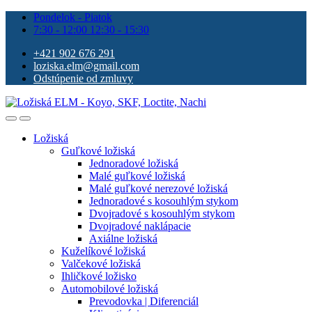
Pondelok - Piatok
7:30 - 12:00 12:30 - 15:30
+421 902 676 291
loziska.elm@gmail.com
Odstúpenie od zmluvy
Ložiská
Guľkové ložiská
Jednoradové ložiská
Malé guľkové ložiská
Malé guľkové nerezové ložiská
Jednoradové s kosouhlým stykom
Dvojradové s kosouhlým stykom
Dvojradové naklápacie
Axiálne ložiská
Kuželíkové ložiská
Valčekové ložiská
Ihličkové ložisko
Automobilové ložiská
Prevodovka | Diferenciál