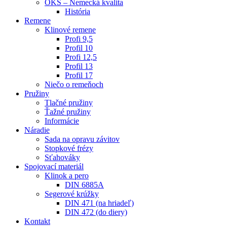
OKS – Nemecká kvalita
História
Remene
Klinové remene
Profi 9,5
Profil 10
Profi 12,5
Profil 13
Profil 17
Niečo o remeňoch
Pružiny
Tlačné pružiny
Ťažné pružiny
Informácie
Náradie
Sada na opravu závitov
Stopkové frézy
Sťahováky
Spojovací materiál
Klinok a pero
DIN 6885A
Segerové krúžky
DIN 471 (na hriadeľ)
DIN 472 (do diery)
Kontakt