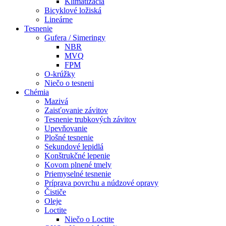
Klimatizácia
Bicyklové ložiská
Lineárne
Tesnenie
Gufera / Simeringy
NBR
MVQ
FPM
O-krúžky
Niečo o tesneni
Chémia
Mazivá
Zaisťovanie závitov
Tesnenie trubkových závitov
Upevňovanie
Plošné tesnenie
Sekundové lepidlá
Konštrukčné lepenie
Kovom plnené tmely
Priemyselné tesnenie
Príprava povrchu a núdzové opravy
Čističe
Oleje
Loctite
Niečo o Loctite