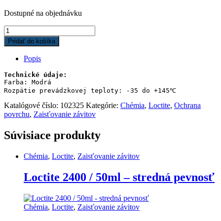
Dostupné na objednávku
Loctite
SF
Pridať do košíka
7414
/
Popis
50ml
-
Technické údaje:
ochrana
Farba: Modrá

Rozpätie prevádzkovej teploty: -35 do +145℃
proti
nepovolenému
Katalógové číslo:
102325
Kategórie:
Chémia
,
Loctite
,
Ochrana
zásahu
povrchu
,
Zaisťovanie závitov
quantity
Súvisiace produkty
Chémia
,
Loctite
,
Zaisťovanie závitov
Loctite 2400 / 50ml – stredná pevnosť
Chémia
,
Loctite
,
Zaisťovanie závitov