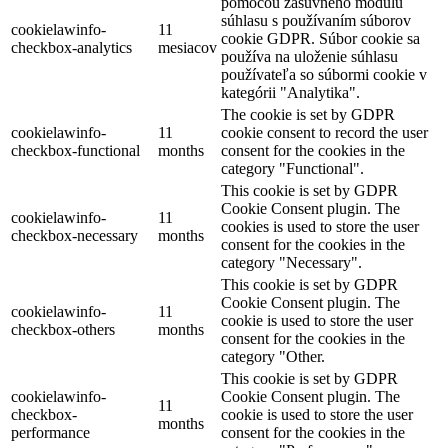
pomocou zásuvného modulu
súhlasu s používaním súborov
cookielawinfo-
11
cookie GDPR. Súbor cookie sa
checkbox-analytics
mesiacov
používa na uloženie súhlasu
používateľa so súbormi cookie v
kategórii "Analytika".
The cookie is set by GDPR
cookielawinfo-
11
cookie consent to record the user
checkbox-functional
months
consent for the cookies in the
category "Functional".
This cookie is set by GDPR
Cookie Consent plugin. The
cookielawinfo-
11
cookies is used to store the user
checkbox-necessary
months
consent for the cookies in the
category "Necessary".
This cookie is set by GDPR
Cookie Consent plugin. The
cookielawinfo-
11
cookie is used to store the user
checkbox-others
months
consent for the cookies in the
category "Other.
This cookie is set by GDPR
cookielawinfo-
Cookie Consent plugin. The
11
checkbox-
cookie is used to store the user
months
performance
consent for the cookies in the