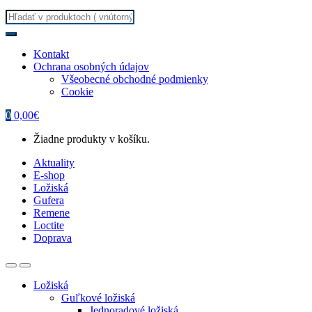
Search
for:
Kontakt
Ochrana osobných údajov
Všeobecné obchodné podmienky
Cookie
0
0,00
€
Žiadne produkty v košíku.
Aktuality
E-shop
Ložiská
Gufera
Remene
Loctite
Doprava
Ložiská
Guľkové ložiská
Jednoradové ložiská