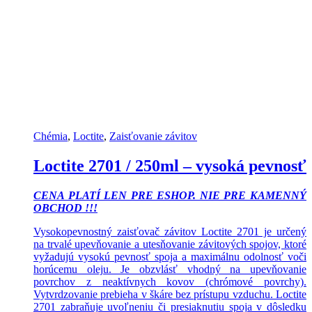
Chémia
,
Loctite
,
Zaisťovanie závitov
Loctite 2701 / 250ml – vysoká pevnosť
CENA PLATÍ LEN PRE ESHOP. NIE PRE KAMENNÝ
OBCHOD !!!
Vysokopevnostný zaisťovač závitov Loctite 2701 je určený
na trvalé upevňovanie a utesňovanie závitových spojov, ktoré
vyžadujú vysokú pevnosť spoja a maximálnu odolnosť voči
horúcemu oleju. Je obzvlásť vhodný na upevňovanie
povrchov z neaktívnych kovov (chrómové povrchy).
Vytvrdzovanie prebieha v škáre bez prístupu vzduchu. Loctite
2701 zabraňuje uvoľneniu či presiaknutiu spoja v dôsledku