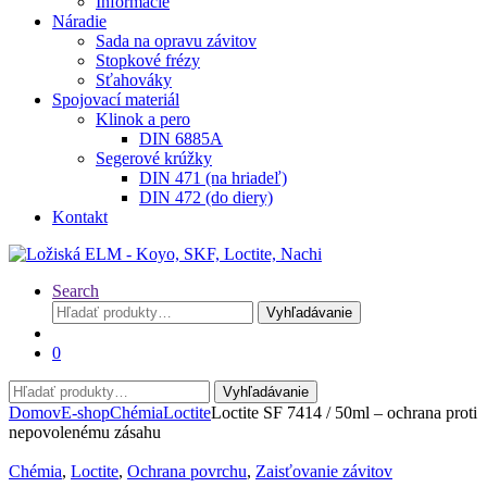
Informácie
Náradie
Sada na opravu závitov
Stopkové frézy
Sťahováky
Spojovací materiál
Klinok a pero
DIN 6885A
Segerové krúžky
DIN 471 (na hriadeľ)
DIN 472 (do diery)
Kontakt
Search
Hľadať:
Vyhľadávanie
0
Hľadať:
Vyhľadávanie
Domov
E-shop
Chémia
Loctite
Loctite SF 7414 / 50ml – ochrana proti
nepovolenému zásahu
Chémia
,
Loctite
,
Ochrana povrchu
,
Zaisťovanie závitov