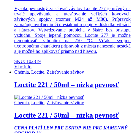
Vysokopevnostný zaisťovač závitov Loctite 277 je určený na
trvalé upevňvanie a utesňovanie veľkých kovových
závitových spojov (rozmer M24 až M80). Prípravok
zabraňuje uvoľneniu či presiaknutiu spoju v dôsledku vibrácií
a nárazov. Vytvrdzovanie prebieha v škáre bez prístupu
vzduchu. Spoje lepené pomocou Loctite 277 je možne
demontovať zahriatím na 250 °C. Vďaka svojmu
tixotropnému charakteru prípravok z miesta nanesenie nesteká
a je možné ho aplikovať priamo nad hlavou.
SKU: 102319
Viac info
Chémia
,
Loctite
,
Zaisťovanie závitov
Loctite 221 / 50ml – nízka pevnosť
Chémia
,
Loctite
,
Zaisťovanie závitov
Loctite 221 / 50ml – nízka pevnosť
CENA PLATÍ LEN PRE ESHOP. NIE PRE KAMENNÝ