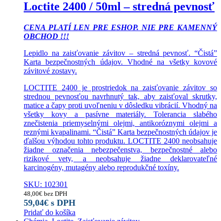
Loctite 2400 / 50ml – stredná pevnosť
CENA PLATÍ LEN PRE ESHOP. NIE PRE KAMENNÝ
OBCHOD !!!
Lepidlo na zaisťovanie závitov – stredná pevnosť. “Čistá”
Karta bezpečnostných údajov. Vhodné na všetky kovové
závitové zostavy.
LOCTITE 2400 je prostriedok na zaisťovanie závitov so
strednou pevnosťou navrhnutý tak, aby zaisťoval skrutky,
matice a čapy proti uvoľneniu v dôsledku vibrácií. Vhodný na
všetky kovy a pasívne materiály. Tolerancia slabého
znečistenia priemyselnými olejmi, antikoróznymi olejmi a
reznými kvapalinami. “Čistá” Karta bezpečnostných údajov je
ďalšou výhodou tohto produktu. LOCTITE 2400 neobsahuje
žiadne označenia nebezpečenstva, bezpečnostné alebo
rizikové vety, a neobsahuje žiadne deklarovateľné
karcinogény, mutagény alebo reprodukčné toxíny.
SKU: 102301
48,00
€
bez DPH
59,04
€
s DPH
Pridať do košíka