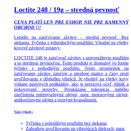
Loctite 248 / 19g – stredná pevnosť
CENA PLATÍ LEN PRE ESHOP. NIE PRE KAMENNÝ
OBCHOD !!!
Lepidlo na zaisťovanie závitov – stredná pevnosť. Bez
stekania. Tyčinka s jednoduchým použitím. Vhodné na všetky
kovové závitové zostavy.
LOCTITE 248 je zaisťovač závitov s univerzálnym použitím
a so strednou pevnosťou. Tento produkt je dostupný vo forme
tyčinky s pohodlným použitím. Tento prostriedok na
zaisťovanie závitov zaisťuje a utesňuje matice a čapy proti
uvoľňovaniu v dôsledku vibrácií. Je vhodný na všetky kovy
vrátane pasívnych podkladov, ako je nerezová oceľ, hliník a
pokovované povrchy. Preukázaná tolerancia slabého
znečistenia priemyselnými olejmi, napr. motorovými olejmi,
antikoróznymi olejmi a reznými kvapalinami.
Vaše výhody:
Tyčinka s pohodlným použitím bez stekania
Zabraňuje uvoľňovaniu na vibrujúcich dielcoch, napr.