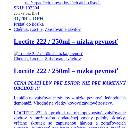
na čerpadlách, prevodovkách alebo lisoch
SKU: 102304
25,37
€
bez DPH
31,20
€
s DPH
Pridať do košíka
Chémia
,
Loctite
,
Zaisťovanie závitov
Loctite 222 / 250ml – nízka pevnosť
Chémia
,
Loctite
,
Zaisťovanie závitov
Loctite 222 / 250ml – nízka pevnosť
CENA PLATÍ LEN PRE ESHOP. NIE PRE KAMENNÝ
OBCHOD !!!
Lepidlo na zaisťovanie závitov – nízka pevnosť. Jednoduchá
demontáž. Vhodné na všetky kovové závitové zostavy.
LOCTITE 222 je produkt na nízkopevnostné zaisťovanie
závitov s možnosťou dodatočnej zmeny polohy skrutky,
vrátane skrutiek so zapustenou hlavou a zoraďovacích