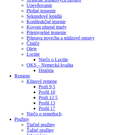
Upevňovanie
Plošné tesnenie
Sekundové lepidlá
Konštrukčné lepenie
Kovom plnené tmely
Priemyselné tesnenie
Príprava povrchu a núdzové opravy
Čističe
Oleje
Loctite
Niečo o Loctite
OKS – Nemecká kvalita
História
Remene
Klinové remene
Profi 9,5
Profil 10
Profi 12,5
Profil 13
Profil 17
Niečo o remeňoch
Pružiny
Tlačné pružiny
Ťažné pružiny