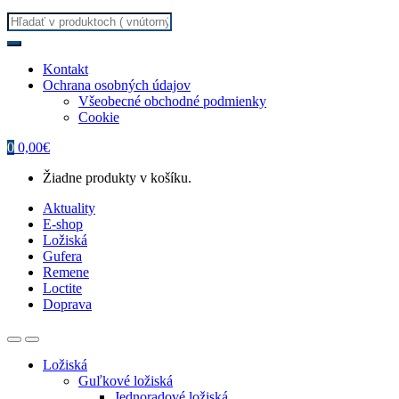
Search
for:
Kontakt
Ochrana osobných údajov
Všeobecné obchodné podmienky
Cookie
0
0,00
€
Žiadne produkty v košíku.
Aktuality
E-shop
Ložiská
Gufera
Remene
Loctite
Doprava
Ložiská
Guľkové ložiská
Jednoradové ložiská