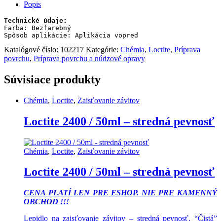
/
Popis
10ml
-
primer
Farba: Bezfarebný

Spôsob aplikácie: Aplikácia vopred
quantity
Katalógové číslo:
102217
Kategórie:
Chémia
,
Loctite
,
Príprava
povrchu
,
Príprava povrchu a núdzové opravy
Súvisiace produkty
Chémia
,
Loctite
,
Zaisťovanie závitov
Loctite 2400 / 50ml – stredná pevnosť
Chémia
,
Loctite
,
Zaisťovanie závitov
Loctite 2400 / 50ml – stredná pevnosť
CENA PLATÍ LEN PRE ESHOP. NIE PRE KAMENNÝ
OBCHOD !!!
Lepidlo na zaisťovanie závitov – stredná pevnosť. “Čistá”