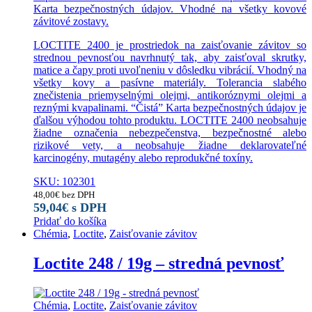
Karta bezpečnostných údajov. Vhodné na všetky kovové
závitové zostavy.
LOCTITE 2400 je prostriedok na zaisťovanie závitov so
strednou pevnosťou navrhnutý tak, aby zaisťoval skrutky,
matice a čapy proti uvoľneniu v dôsledku vibrácií. Vhodný na
všetky kovy a pasívne materiály. Tolerancia slabého
znečistenia priemyselnými olejmi, antikoróznymi olejmi a
reznými kvapalinami. “Čistá” Karta bezpečnostných údajov je
ďalšou výhodou tohto produktu. LOCTITE 2400 neobsahuje
žiadne označenia nebezpečenstva, bezpečnostné alebo
rizikové vety, a neobsahuje žiadne deklarovateľné
karcinogény, mutagény alebo reprodukčné toxíny.
SKU: 102301
48,00
€
bez DPH
59,04
€
s DPH
Pridať do košíka
Chémia
,
Loctite
,
Zaisťovanie závitov
Loctite 248 / 19g – stredná pevnosť
Chémia
,
Loctite
,
Zaisťovanie závitov