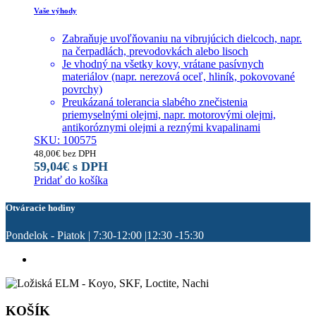
Vaše výhody
Zabraňuje uvoľňovaniu na vibrujúcich dielcoch, napr.
na čerpadlách, prevodovkách alebo lisoch
Je vhodný na všetky kovy, vrátane pasívnych
materiálov (napr. nerezová oceľ, hliník, pokovované
povrchy)
Preukázaná tolerancia slabého znečistenia
priemyselnými olejmi, napr. motorovými olejmi,
antikoróznymi olejmi a reznými kvapalinami
SKU: 100575
48,00
€
bez DPH
59,04
€
s DPH
Pridať do košíka
Otváracie hodiny
Pondelok - Piatok | 7:30-12:00 |12:30 -15:30
KOŠÍK