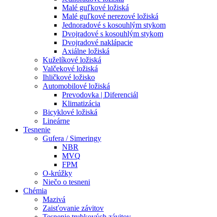
Malé guľkové ložiská
Malé guľkové nerezové ložiská
Jednoradové s kosouhlým stykom
Dvojradové s kosouhlým stykom
Dvojradové naklápacie
Axiálne ložiská
Kuželíkové ložiská
Valčekové ložiská
Ihličkové ložisko
Automobilové ložiská
Prevodovka | Diferenciál
Klimatizácia
Bicyklové ložiská
Lineárne
Tesnenie
Gufera / Simeringy
NBR
MVQ
FPM
O-krúžky
Niečo o tesneni
Chémia
Mazivá
Zaisťovanie závitov
Tesnenie trubkových závitov