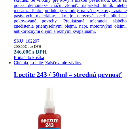
skrutiek. Je vhodný pre kovy s nízkou pevnosťou, ktoré sa
počas demontáže môžu zlomiť, napríklad hliník alebo
mosadz. Tento produkt je vhodný na všetky kovy, vrátane
pasívnych materiálov, ako je nerezová oceľ, hliník a
pokovované povrchy. Preukázaná tolerancia slabého
znečistenia priemyselnými olejmi, napr. motorovými olejmi,
antikoróznymi olejmi a reznými kvapalinami.
SKU: 102297
200,00
€
bez DPH
246,00
€
s DPH
Pridať do košíka
Chémia
,
Loctite
,
Zaisťovanie závitov
Loctite 243 / 50ml – stredná pevnosť