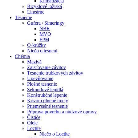
Klimatizácia
Bicyklové ložiská
Lineárne
Tesnenie
Gufera / Simeringy
NBR
MVQ
FPM
O-krúžky
Niečo o tesneni
Chémia
Mazivá
Zaisťovanie závitov
Tesnenie trubkových závitov
Upevňovanie
Plošné tesnenie
Sekundové lepidlá
Konštrukčné lepenie
Kovom plnené tmely
Priemyselné tesnenie
Príprava povrchu a núdzové opravy
Čističe
Oleje
Loctite
Niečo o Loctite