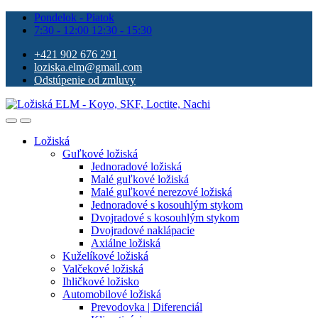
Pondelok - Piatok
7:30 - 12:00 12:30 - 15:30
+421 902 676 291
loziska.elm@gmail.com
Odstúpenie od zmluvy
Ložiská
Guľkové ložiská
Jednoradové ložiská
Malé guľkové ložiská
Malé guľkové nerezové ložiská
Jednoradové s kosouhlým stykom
Dvojradové s kosouhlým stykom
Dvojradové naklápacie
Axiálne ložiská
Kuželíkové ložiská
Valčekové ložiská
Ihličkové ložisko
Automobilové ložiská
Prevodovka | Diferenciál