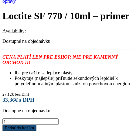
opravy
Loctite SF 770 / 10ml – primer
Availability:
Dostupné na objednávku
CENA PLATÍ LEN PRE ESHOP. NIE PRE KAMENNÝ
OBCHOD !!!
Iba pre ťažko sa lepiace plasty
Poskytuje (najlepšie) priľnutie sekundových lepidiel k
polyolefínom a iným plastom s nízkou povrchovou energiou.
27,12
€
bez DPH
33,36
€
s DPH
Dostupné na objednávku
Loctite
SF
Pridať do košíka
770