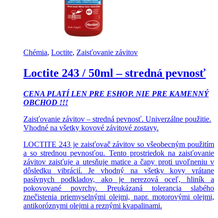
Chémia
,
Loctite
,
Zaisťovanie závitov
Loctite 243 / 50ml – stredná pevnosť
CENA PLATÍ LEN PRE ESHOP. NIE PRE KAMENNÝ
OBCHOD !!!
Zaisťovanie závitov – stredná pevnosť. Univerzálne použitie.
Vhodné na všetky kovové závitové zostavy.
LOCTITE 243 je zaisťovač závitov so všeobecným použitím
a so strednou pevnosťou. Tento prostriedok na zaisťovanie
závitov zaisťuje a utesňuje matice a čapy proti uvoľneniu v
dôsledku vibrácií. Je vhodný na všetky kovy vrátane
pasívnych podkladov, ako je nerezová oceľ, hliník a
pokovované povrchy. Preukázaná tolerancia slabého
znečistenia priemyselnými olejmi, napr. motorovými olejmi,
antikoróznymi olejmi a reznými kvapalinami.