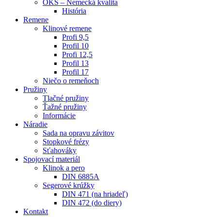
OKS – Nemecká kvalita
História
Remene
Klinové remene
Profi 9,5
Profil 10
Profi 12,5
Profil 13
Profil 17
Niečo o remeňoch
Pružiny
Tlačné pružiny
Ťažné pružiny
Informácie
Náradie
Sada na opravu závitov
Stopkové frézy
Sťahováky
Spojovací materiál
Klinok a pero
DIN 6885A
Segerové krúžky
DIN 471 (na hriadeľ)
DIN 472 (do diery)
Kontakt