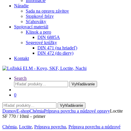
Informácie
Náradie
Sada na opravu závitov
Stopkové frézy
Sťahováky
Spojovací materiál
Klinok a pero
DIN 6885A
Segerové krúžky
DIN 471 (na hriadeľ)
DIN 472 (do diery)
Kontakt
Search
Hľadať:
Vyhľadávanie
0
Hľadať:
Vyhľadávanie
Domov
E-shop
Chémia
Príprava povrchu a núdzové opravy
Loctite
SF 770 / 10ml – primer
Chémia
,
Loctite
,
Príprava povrchu
,
Príprava povrchu a núdzové