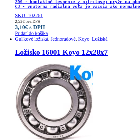
2RS - kontaktné tesnenie z nitrilovej pryže na obo
C3 - vnútorná radiálna vôľa je väčšia ako normálne
SKU: 102261
2,52
€
bez DPH
3,10
€
s DPH
Pridať do košíka
Guľkové ložiská
,
Jednoradové
,
Koyo
,
Ložiská
Ložisko 16001 Koyo 12x28x7