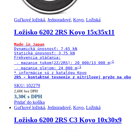
Guľkové ložiská
,
Jednoradové
,
Koyo
,
Ložiská
Ložisko 6202 2RS Koyo 15x35x11
Made in Japan
Dynamická únosnosť: 7,65 kN

Statická únosnosť: 3,75 kN

Frekvencia otáčania:

 - mazanie tukom(2Z/2RS): 20 000/13 000 m
 - mazanie olejom: 24 000 m
2RS - kontaktné tesnenie z nitrilovej pryže na obo
SKU: 102279
2,68
€
bez DPH
3,30
€
s DPH
Pridať do košíka
Guľkové ložiská
,
Jednoradové
,
Koyo
,
Ložiská
Ložisko 6200 2RS C3 Koyo 10x30x9