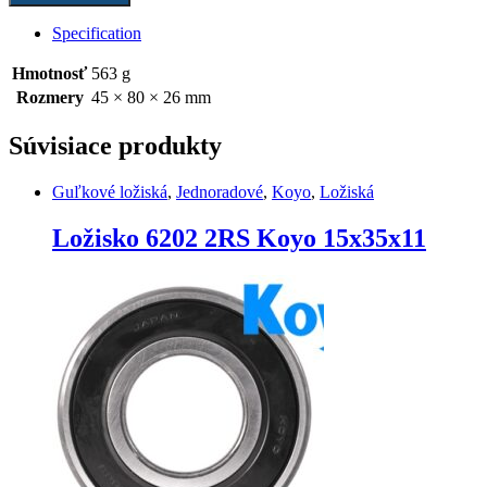
JR
Koyo
Specification
45x80x26
quantity
Hmotnosť
563 g
Rozmery
45 × 80 × 26 mm
Súvisiace produkty
Guľkové ložiská
,
Jednoradové
,
Koyo
,
Ložiská
Ložisko 6202 2RS Koyo 15x35x11