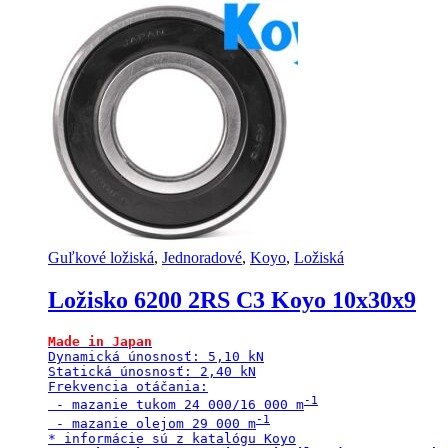
Guľkové ložiská
,
Jednoradové
,
Koyo
,
Ložiská
Ložisko 6200 2RS C3 Koyo 10x30x9
Made in Japan
Dynamická únosnosť: 5,10 kN

Statická únosnosť: 2,40 kN

Frekvencia otáčania:

 - mazanie tukom 24 000/16 000 m
 - mazanie olejom 29 000 m