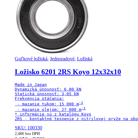
Guľkové ložiská
,
Jednoradové
,
Ložiská
Ložisko 6201 2RS Koyo 12x32x10
Made in Japan

Dynamická únosnosť: 6,80 kN

Statická únosnosť: 3,05 kN

Frekvencia otáčania:

 - mazanie tukom: 15 000 m
 - mazanie olejom: 27 000 m
* informácie sú z katalógu Koyo

2RS - kontaktné tesnenie z nitrilovej pryže na obo
SKU: 100330
2,48
€
bez DPH