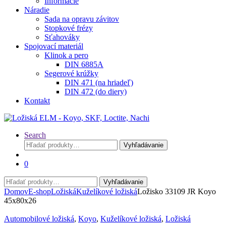
Informácie
Náradie
Sada na opravu závitov
Stopkové frézy
Sťahováky
Spojovací materiál
Klinok a pero
DIN 6885A
Segerové krúžky
DIN 471 (na hriadeľ)
DIN 472 (do diery)
Kontakt
Search
Hľadať:
Vyhľadávanie
0
Hľadať:
Vyhľadávanie
Domov
E-shop
Ložiská
Kuželíkové ložiská
Ložisko 33109 JR Koyo
45x80x26
Automobilové ložiská
,
Koyo
,
Kuželíkové ložiská
,
Ložiská