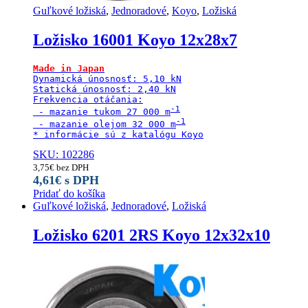
Guľkové ložiská
,
Jednoradové
,
Koyo
,
Ložiská
Ložisko 16001 Koyo 12x28x7
Dynamická únosnosť: 5,10 kN

Statická únosnosť: 2,40 kN

Frekvencia otáčania:

 - mazanie tukom 27 000 m
 - mazanie olejom 32 000 m
* informácie sú z katalógu Koyo
SKU: 102286
3,75
€
bez DPH
4,61
€
s DPH
Pridať do košíka
Guľkové ložiská
,
Jednoradové
,
Ložiská
Ložisko 6201 2RS Koyo 12x32x10