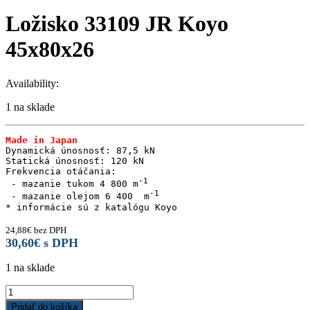
Ložisko 33109 JR Koyo
45x80x26
Availability:
1 na sklade
Made in Japan
Dynamická únosnosť: 87,5 kN

Statická únosnosť: 120 kN

Frekvencia otáčania:

 - mazanie tukom 4 800 m
 - mazanie olejom 6 400  m
24,88
€
bez DPH
30,60
€
s DPH
1 na sklade
Ložisko
33109
Pridať do košíka