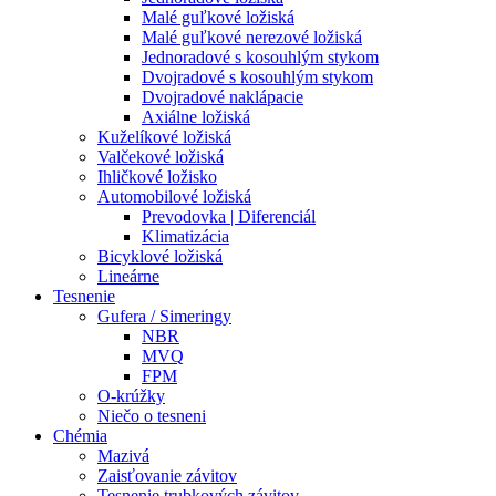
Malé guľkové ložiská
Malé guľkové nerezové ložiská
Jednoradové s kosouhlým stykom
Dvojradové s kosouhlým stykom
Dvojradové naklápacie
Axiálne ložiská
Kuželíkové ložiská
Valčekové ložiská
Ihličkové ložisko
Automobilové ložiská
Prevodovka | Diferenciál
Klimatizácia
Bicyklové ložiská
Lineárne
Tesnenie
Gufera / Simeringy
NBR
MVQ
FPM
O-krúžky
Niečo o tesneni
Chémia
Mazivá
Zaisťovanie závitov
Tesnenie trubkových závitov