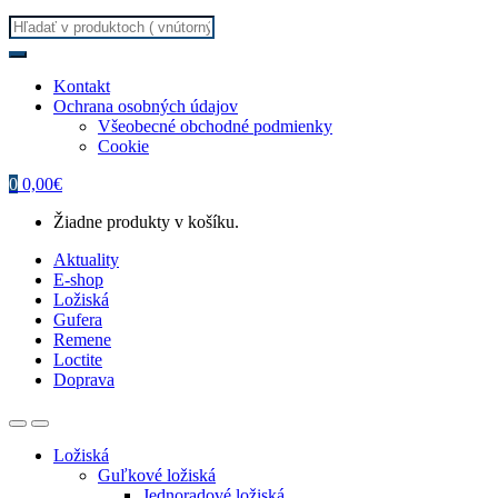
Search
for:
Kontakt
Ochrana osobných údajov
Všeobecné obchodné podmienky
Cookie
0
0,00
€
Žiadne produkty v košíku.
Aktuality
E-shop
Ložiská
Gufera
Remene
Loctite
Doprava
Ložiská
Guľkové ložiská
Jednoradové ložiská