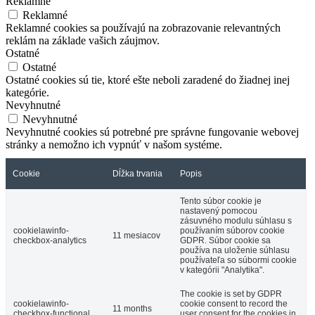
Reklamné
Reklamné
Reklamné cookies sa používajú na zobrazovanie relevantných
reklám na základe vašich záujmov.
Ostatné
Ostatné
Ostatné cookies sú tie, ktoré ešte neboli zaradené do žiadnej inej
kategórie.
Nevyhnutné
Nevyhnutné
Nevyhnutné cookies sú potrebné pre správne fungovanie webovej
stránky a nemožno ich vypnúť v našom systéme.
Cookie
Dĺžka trvania
Popis
Tento súbor cookie je
nastavený pomocou
zásuvného modulu súhlasu s
cookielawinfo-
používaním súborov cookie
11 mesiacov
checkbox-analytics
GDPR. Súbor cookie sa
používa na uloženie súhlasu
používateľa so súbormi cookie
v kategórii "Analytika".
The cookie is set by GDPR
cookielawinfo-
cookie consent to record the
11 months
checkbox-functional
user consent for the cookies in