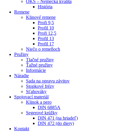
OKS – Nemecká kvalita
História
Remene
Klinové remene
Profi 9,5
Profil 10
Profi 12,5
Profil 13
Profil 17
Niečo o remeňoch
Pružiny
Tlačné pružiny
Ťažné pružiny
Informácie
Náradie
Sada na opravu závitov
Stopkové frézy
Sťahováky
Spojovací materiál
Klinok a pero
DIN 6885A
Segerové krúžky
DIN 471 (na hriadeľ)
DIN 472 (do diery)
Kontakt