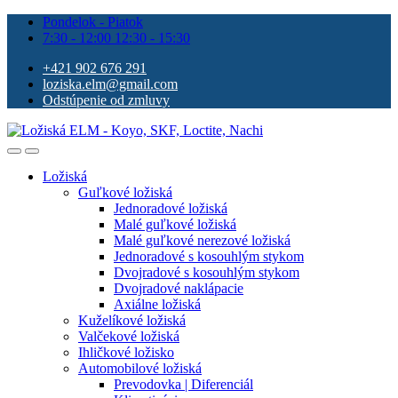
Pondelok - Piatok
7:30 - 12:00 12:30 - 15:30
+421 902 676 291
loziska.elm@gmail.com
Odstúpenie od zmluvy
Ložiská
Guľkové ložiská
Jednoradové ložiská
Malé guľkové ložiská
Malé guľkové nerezové ložiská
Jednoradové s kosouhlým stykom
Dvojradové s kosouhlým stykom
Dvojradové naklápacie
Axiálne ložiská
Kuželíkové ložiská
Valčekové ložiská
Ihličkové ložisko
Automobilové ložiská
Prevodovka | Diferenciál