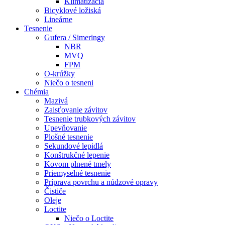
Klimatizácia
Bicyklové ložiská
Lineárne
Tesnenie
Gufera / Simeringy
NBR
MVQ
FPM
O-krúžky
Niečo o tesneni
Chémia
Mazivá
Zaisťovanie závitov
Tesnenie trubkových závitov
Upevňovanie
Plošné tesnenie
Sekundové lepidlá
Konštrukčné lepenie
Kovom plnené tmely
Priemyselné tesnenie
Príprava povrchu a núdzové opravy
Čističe
Oleje
Loctite
Niečo o Loctite