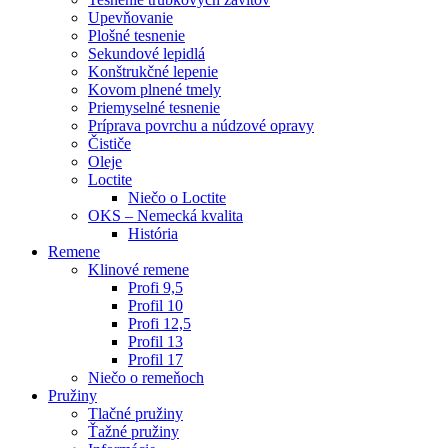
Upevňovanie
Plošné tesnenie
Sekundové lepidlá
Konštrukčné lepenie
Kovom plnené tmely
Priemyselné tesnenie
Príprava povrchu a núdzové opravy
Čističe
Oleje
Loctite
Niečo o Loctite
OKS – Nemecká kvalita
História
Remene
Klinové remene
Profi 9,5
Profil 10
Profi 12,5
Profil 13
Profil 17
Niečo o remeňoch
Pružiny
Tlačné pružiny
Ťažné pružiny