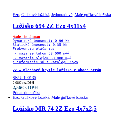
Ezo
,
Guľkové ložiská
,
Jednoradové
,
Malé guľkové ložiská
Ložisko 694 2Z Ezo 4x11x4
Made in Japan
Dynamická únosnosť: 0,96 kN

Statická únosnosť: 0,35 kN

Frekvencia otáčania:

 - mazanie tukom 53 000 m
 - mazanie olejom 63 000 m
* informácie sú z katalógu Koyo

SKU: 100135
2,08
€
bez DPH
2,56
€
s DPH
Pridať do košíka
Ezo
,
Guľkové ložiská
,
Malé guľkové ložiská
Ložisko MR 74 2Z Ezo 4x7x2,5