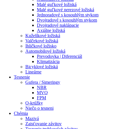
Malé guľkové ložiská
Malé guľkové nerezové ložiská
Jednoradové s kosouhlým stykom
Dvojradové s kosouhlým stykom
Dvojradové naklápacie
Axiálne ložiská
Kuželíkové ložiská
Valčekové ložiská
Ihličkové ložisko
Automobilové ložiská
Prevodovka | Diferenciál
Klimatizácia
Bicyklové ložiská
Lineárne
Tesnenie
Gufera / Simeringy
NBR
MVQ
FPM
O-krúžky
Niečo o tesneni
Chémia
Mazivá
Zaisťovanie závitov
Tesnenie trubkových závitov