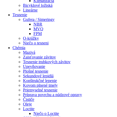
Klimatizácia
Bicyklové ložiská
Lineárne
Tesnenie
Gufera / Simeringy
NBR
MVQ
FPM
O-krúžky
Niečo o tesneni
Chémia
Mazivá
Zaisťovanie závitov
Tesnenie trubkových závitov
Upevňovanie
Plošné tesnenie
Sekundové lepidlá
Konštrukčné lepenie
Kovom plnené tmely
Priemyselné tesnenie
Príprava povrchu a núdzové opravy
Čističe
Oleje
Loctite
Niečo o Loctite