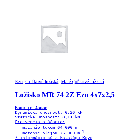
Ezo
,
Guľkové ložiská
,
Malé guľkové ložiská
Ložisko MR 74 2Z Ezo 4x7x2,5
Made in Japan
Dynamická únosnosť: 0,26 kN

Statická únosnosť: 0,11 kN

Frekvencia otáčania:

 - mazanie tukom 64 000 m
 - mazanie olejom 76 000 m
* informácie sú z katalógu Koyo
