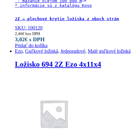
 - mazanie olejom 100 000 m
* informácie sú z katalógu Koyo

2Z – plechové krytie ložiska z oboch strán
SKU: 100120
2,46
€
bez DPH
3,02
€
s DPH
Pridať do košíka
Ezo
,
Guľkové ložiská
,
Jednoradové
,
Malé guľkové ložiská
Ložisko 694 2Z Ezo 4x11x4