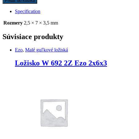
Pridať do košíka
2Z
Ezo
Specification
2,5x7x3,5
quantity
Rozmery
2,5 × 7 × 3,5 mm
Súvisiace produkty
Ezo
,
Malé guľkové ložiská
Ložisko W 692 2Z Ezo 2x6x3