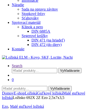
Informácie
Náradie
Sada na opravu závitov
Stopkové frézy
Sťahováky
Spojovací materiál
Klinok a pero
DIN 6885A
Segerové krúžky
DIN 471 (na hriadeľ)
DIN 472 (do diery)
Kontakt
Search
Hľadať:
Vyhľadávanie
0
Hľadať:
Vyhľadávanie
Domov
E-shop
Ložiská
Guľkové ložiská
Malé guľkové
ložiská
Ložisko 692X 2Z Ezo 2,5x7x3,5
Ezo
,
Malé guľkové ložiská