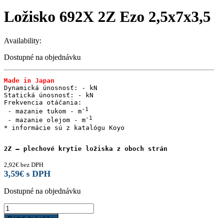
Ložisko 692X 2Z Ezo 2,5x7x3,5
Availability:
Dostupné na objednávku
Made in Japan
Dynamická únosnosť: - kN

Statická únosnosť: - kN

Frekvencia otáčania:

 - mazanie tukom - m
 - mazanie olejom - m
* informácie sú z katalógu Koyo

2Z – plechové krytie ložiska z oboch strán
2,92
€
bez DPH
3,59
€
s DPH
Dostupné na objednávku
Ložisko
692X