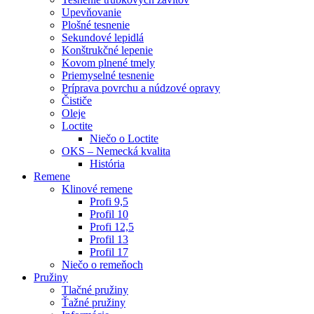
Upevňovanie
Plošné tesnenie
Sekundové lepidlá
Konštrukčné lepenie
Kovom plnené tmely
Priemyselné tesnenie
Príprava povrchu a núdzové opravy
Čističe
Oleje
Loctite
Niečo o Loctite
OKS – Nemecká kvalita
História
Remene
Klinové remene
Profi 9,5
Profil 10
Profi 12,5
Profil 13
Profil 17
Niečo o remeňoch
Pružiny
Tlačné pružiny
Ťažné pružiny