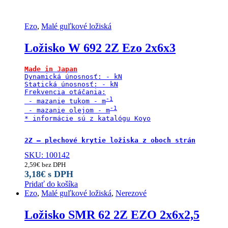
Ezo
,
Malé guľkové ložiská
Ložisko W 692 2Z Ezo 2x6x3
Made in Japan
Dynamická únosnosť: - kN

Statická únosnosť: - kN

Frekvencia otáčania:

 - mazanie tukom - m
 - mazanie olejom - m
* informácie sú z katalógu Koyo

2Z – plechové krytie ložiska z oboch strán
SKU: 100142
2,59
€
bez DPH
3,18
€
s DPH
Pridať do košíka
Ezo
,
Malé guľkové ložiská
,
Nerezové
Ložisko SMR 62 2Z EZO 2x6x2,5