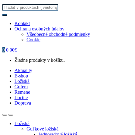
Search
for:
Kontakt
Ochrana osobných údajov
Všeobecné obchodné podmienky
Cookie
0
0,00
€
Žiadne produkty v košíku.
Aktuality
E-shop
Ložiská
Gufera
Remene
Loctite
Doprava
Ložiská
Guľkové ložiská
Jednoradové ložiská