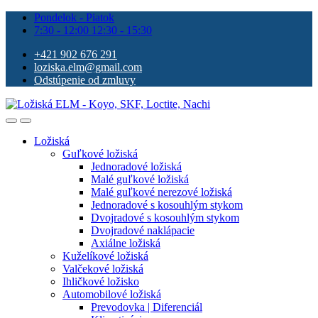
Pondelok - Piatok
7:30 - 12:00 12:30 - 15:30
+421 902 676 291
loziska.elm@gmail.com
Odstúpenie od zmluvy
Ložiská
Guľkové ložiská
Jednoradové ložiská
Malé guľkové ložiská
Malé guľkové nerezové ložiská
Jednoradové s kosouhlým stykom
Dvojradové s kosouhlým stykom
Dvojradové naklápacie
Axiálne ložiská
Kuželíkové ložiská
Valčekové ložiská
Ihličkové ložisko
Automobilové ložiská
Prevodovka | Diferenciál