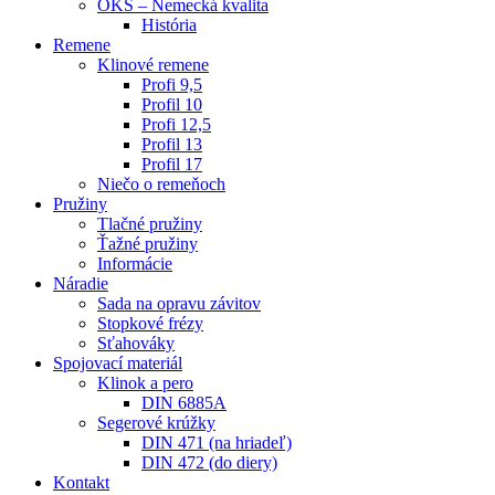
OKS – Nemecká kvalita
História
Remene
Klinové remene
Profi 9,5
Profil 10
Profi 12,5
Profil 13
Profil 17
Niečo o remeňoch
Pružiny
Tlačné pružiny
Ťažné pružiny
Informácie
Náradie
Sada na opravu závitov
Stopkové frézy
Sťahováky
Spojovací materiál
Klinok a pero
DIN 6885A
Segerové krúžky
DIN 471 (na hriadeľ)
DIN 472 (do diery)
Kontakt