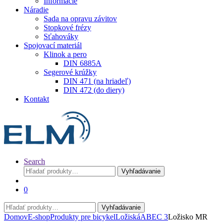
Informácie
Náradie
Sada na opravu závitov
Stopkové frézy
Sťahováky
Spojovací materiál
Klinok a pero
DIN 6885A
Segerové krúžky
DIN 471 (na hriadeľ)
DIN 472 (do diery)
Kontakt
Search
Hľadať:
Vyhľadávanie
0
Hľadať:
Vyhľadávanie
Domov
E-shop
Produkty pre bicykel
Ložiská
ABEC 3
Ložisko MR