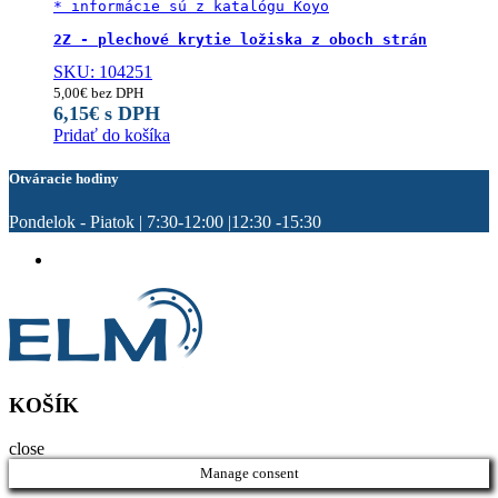
* informácie sú z katalógu Koyo

2Z - plechové krytie ložiska z oboch strán
SKU: 104251
5,00
€
bez DPH
6,15
€
s DPH
Pridať do košíka
Otváracie hodiny
Pondelok - Piatok | 7:30-12:00 |12:30 -15:30
KOŠÍK
close
Manage consent