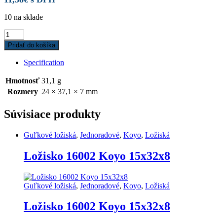
10 na sklade
Ložisko
MR
Pridať do košíka
24371
LLB
Specification
Enduro
24x37,1x7
Hmotnosť
31,1 g
quantity
Rozmery
24 × 37,1 × 7 mm
Súvisiace produkty
Guľkové ložiská
,
Jednoradové
,
Koyo
,
Ložiská
Ložisko 16002 Koyo 15x32x8
Guľkové ložiská
,
Jednoradové
,
Koyo
,
Ložiská
Ložisko 16002 Koyo 15x32x8