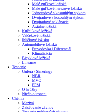
Malé guľkové ložiská
Malé guľkové nerezové ložiská
Jednoradové s kosouhlým stykom
Dvojradové s kosouhlým stykom
Dvojradové naklápacie
Axiálne ložiská
Kuželíkové ložiská
Valčekové ložiská
Ihličkové ložisko
Automobilové ložiská
Prevodovka | Diferenciál
Klimatizácia
Bicyklové ložiská
Lineárne
Tesnenie
Gufera / Simeringy
NBR
MVQ
FPM
O-krúžky
Niečo o tesneni
Chémia
Mazivá
Zaisťovanie závitov
Tesnenie trubkových závitov