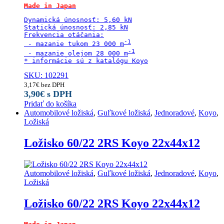
Made in Japan
Dynamická únosnosť: 5,60 kN

Statická únosnosť: 2,85 kN

Frekvencia otáčania:

 - mazanie tukom 23 000 m
 - mazanie olejom 28 000 m
* informácie sú z katalógu Koyo
SKU: 102291
3,17
€
bez DPH
3,90
€
s DPH
Pridať do košíka
Automobilové ložiská
,
Guľkové ložiská
,
Jednoradové
,
Koyo
,
Ložiská
Ložisko 60/22 2RS Koyo 22x44x12
Automobilové ložiská
,
Guľkové ložiská
,
Jednoradové
,
Koyo
,
Ložiská
Ložisko 60/22 2RS Koyo 22x44x12