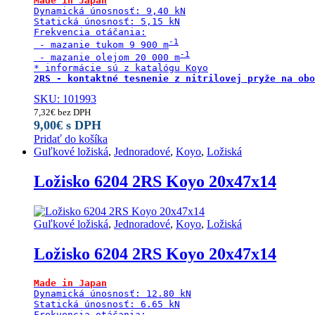
Made in Japan
Dynamická únosnosť: 9,40 kN

Statická únosnosť: 5,15 kN

Frekvencia otáčania:

 - mazanie tukom 9 900 m
 - mazanie olejom 20 000 m
SKU: 101993
7,32
€
bez DPH
9,00
€
s DPH
Pridať do košíka
Guľkové ložiská
,
Jednoradové
,
Koyo
,
Ložiská
Ložisko 6204 2RS Koyo 20x47x14
Guľkové ložiská
,
Jednoradové
,
Koyo
,
Ložiská
Ložisko 6204 2RS Koyo 20x47x14
Made in Japan
Dynamická únosnosť: 12.80 kN

Statická únosnosť: 6.65 kN

Frekvencia otáčania:
