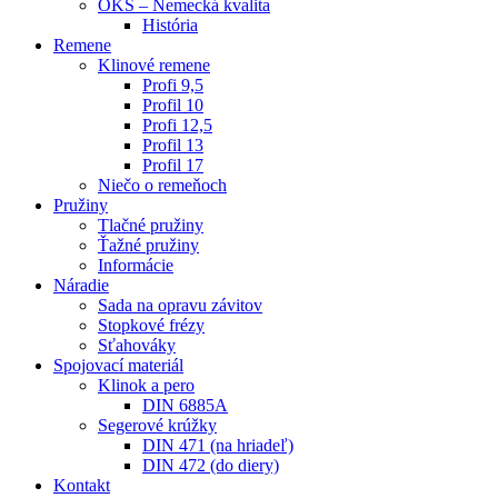
OKS – Nemecká kvalita
História
Remene
Klinové remene
Profi 9,5
Profil 10
Profi 12,5
Profil 13
Profil 17
Niečo o remeňoch
Pružiny
Tlačné pružiny
Ťažné pružiny
Informácie
Náradie
Sada na opravu závitov
Stopkové frézy
Sťahováky
Spojovací materiál
Klinok a pero
DIN 6885A
Segerové krúžky
DIN 471 (na hriadeľ)
DIN 472 (do diery)
Kontakt