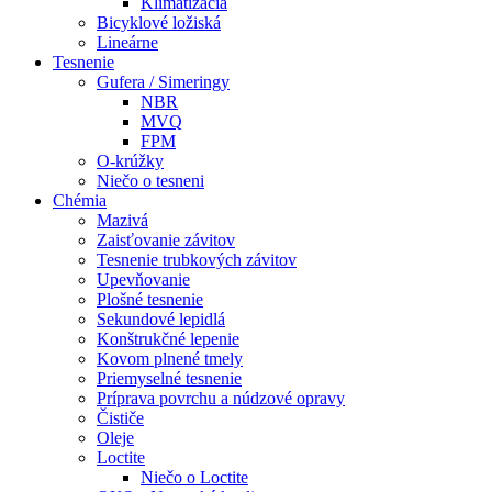
Klimatizácia
Bicyklové ložiská
Lineárne
Tesnenie
Gufera / Simeringy
NBR
MVQ
FPM
O-krúžky
Niečo o tesneni
Chémia
Mazivá
Zaisťovanie závitov
Tesnenie trubkových závitov
Upevňovanie
Plošné tesnenie
Sekundové lepidlá
Konštrukčné lepenie
Kovom plnené tmely
Priemyselné tesnenie
Príprava povrchu a núdzové opravy
Čističe
Oleje
Loctite
Niečo o Loctite