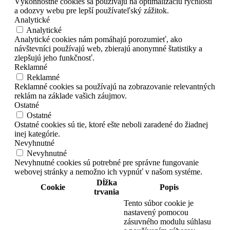
Výkonnostné cookies sa používajú na optimalizáciu rýchlosti
a odozvy webu pre lepší používateľský zážitok.
Analytické
Analytické
Analytické cookies nám pomáhajú porozumieť, ako
návštevníci používajú web, zbierajú anonymné štatistiky a
zlepšujú jeho funkčnosť.
Reklamné
Reklamné
Reklamné cookies sa používajú na zobrazovanie relevantných
reklám na základe vašich záujmov.
Ostatné
Ostatné
Ostatné cookies sú tie, ktoré ešte neboli zaradené do žiadnej
inej kategórie.
Nevyhnutné
Nevyhnutné
Nevyhnutné cookies sú potrebné pre správne fungovanie
webovej stránky a nemožno ich vypnúť v našom systéme.
Dĺžka
Cookie
Popis
trvania
Tento súbor cookie je
nastavený pomocou
zásuvného modulu súhlasu