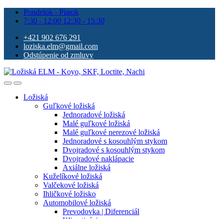
Pondelok - Piatok
7:30 - 12:00 12:30 - 15:30
+421 902 676 291
loziska.elm@gmail.com
Odstúpenie od zmluvy
Ložiská
Guľkové ložiská
Jednoradové ložiská
Malé guľkové ložiská
Malé guľkové nerezové ložiská
Jednoradové s kosouhlým stykom
Dvojradové s kosouhlým stykom
Dvojradové naklápacie
Axiálne ložiská
Kuželíkové ložiská
Valčekové ložiská
Ihličkové ložisko
Automobilové ložiská
Prevodovka | Diferenciál