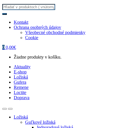
Search
for:
Kontakt
Ochrana osobných údajov
Všeobecné obchodné podmienky
Cookie
0
0,00
€
Žiadne produkty v košíku.
Aktuality
E-shop
Ložiská
Gufera
Remene
Loctite
Doprava
Ložiská
Guľkové ložiská
Jednoradové ložiská