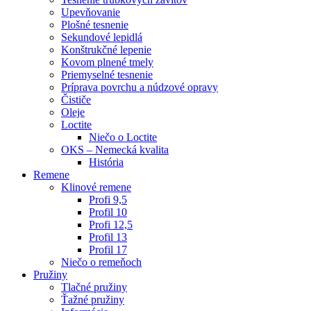
Upevňovanie
Plošné tesnenie
Sekundové lepidlá
Konštrukčné lepenie
Kovom plnené tmely
Priemyselné tesnenie
Príprava povrchu a núdzové opravy
Čističe
Oleje
Loctite
Niečo o Loctite
OKS – Nemecká kvalita
História
Remene
Klinové remene
Profi 9,5
Profil 10
Profi 12,5
Profil 13
Profil 17
Niečo o remeňoch
Pružiny
Tlačné pružiny
Ťažné pružiny