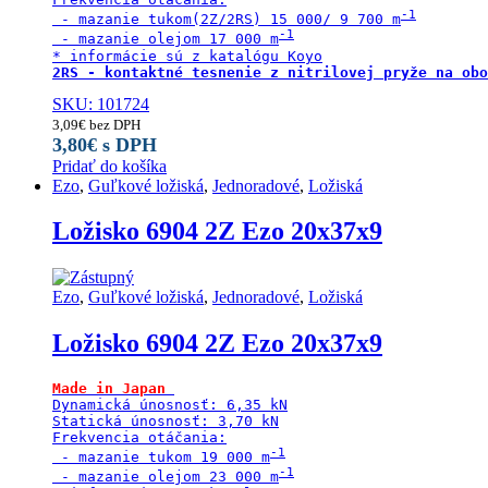
 - mazanie tukom(2Z/2RS) 15 000/ 9 700 m
 - mazanie olejom 17 000 m
2RS - kontaktné tesnenie z nitrilovej pryže na obo
SKU: 101724
3,09
€
bez DPH
3,80
€
s DPH
Pridať do košíka
Ezo
,
Guľkové ložiská
,
Jednoradové
,
Ložiská
Ložisko 6904 2Z Ezo 20x37x9
Ezo
,
Guľkové ložiská
,
Jednoradové
,
Ložiská
Ložisko 6904 2Z Ezo 20x37x9
Made in Japan
Dynamická únosnosť: 6,35 kN

Statická únosnosť: 3,70 kN

Frekvencia otáčania:

 - mazanie tukom 19 000 m
 - mazanie olejom 23 000 m