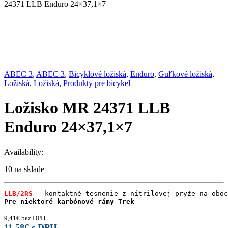
24371 LLB Enduro 24×37,1×7
ABEC 3
,
ABEC 3
,
Bicyklové ložiská
,
Enduro
,
Guľkové ložiská
,
Ložiská
,
Ložiská
,
Produkty pre bicykel
Ložisko MR 24371 LLB
Enduro 24×37,1×7
Availability:
10 na sklade
LLB/2RS
Pre niektoré karbónové rámy Trek
9,41
€
bez DPH
11,58
€
s DPH