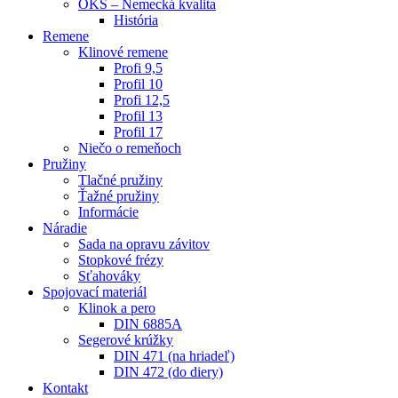
OKS – Nemecká kvalita
História
Remene
Klinové remene
Profi 9,5
Profil 10
Profi 12,5
Profil 13
Profil 17
Niečo o remeňoch
Pružiny
Tlačné pružiny
Ťažné pružiny
Informácie
Náradie
Sada na opravu závitov
Stopkové frézy
Sťahováky
Spojovací materiál
Klinok a pero
DIN 6885A
Segerové krúžky
DIN 471 (na hriadeľ)
DIN 472 (do diery)
Kontakt