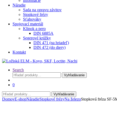
Informácie
Náradie
Sada na opravu závitov
Stopkové frézy
Sťahováky
Spojovací materiál
Klinok a pero
DIN 6885A
Segerové krúžky
DIN 471 (na hriadeľ)
DIN 472 (do diery)
Kontakt
Search
Hľadať:
Vyhľadávanie
0
Hľadať:
Vyhľadávanie
Domov
E-shop
Náradie
Stopkové frézy
Na železo
Stopková fréza SF-