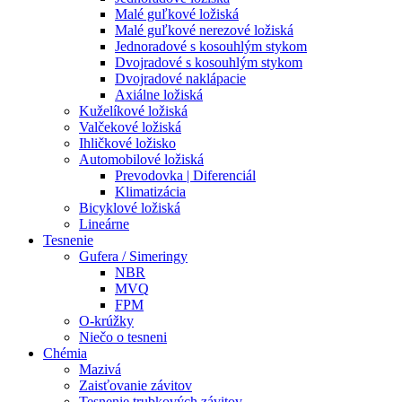
Malé guľkové ložiská
Malé guľkové nerezové ložiská
Jednoradové s kosouhlým stykom
Dvojradové s kosouhlým stykom
Dvojradové naklápacie
Axiálne ložiská
Kuželíkové ložiská
Valčekové ložiská
Ihličkové ložisko
Automobilové ložiská
Prevodovka | Diferenciál
Klimatizácia
Bicyklové ložiská
Lineárne
Tesnenie
Gufera / Simeringy
NBR
MVQ
FPM
O-krúžky
Niečo o tesneni
Chémia
Mazivá
Zaisťovanie závitov
Tesnenie trubkových závitov