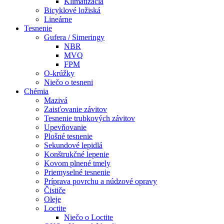
Klimatizácia
Bicyklové ložiská
Lineárne
Tesnenie
Gufera / Simeringy
NBR
MVQ
FPM
O-krúžky
Niečo o tesneni
Chémia
Mazivá
Zaisťovanie závitov
Tesnenie trubkových závitov
Upevňovanie
Plošné tesnenie
Sekundové lepidlá
Konštrukčné lepenie
Kovom plnené tmely
Priemyselné tesnenie
Príprava povrchu a núdzové opravy
Čističe
Oleje
Loctite
Niečo o Loctite