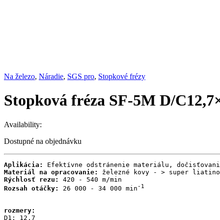
Na železo
,
Náradie
,
SGS pro
,
Stopkové frézy
Stopková fréza SF-5M D/C12,7
Availability:
Dostupné na objednávku
Aplikácia:
Materiál na opracovanie:
Rýchlosť rezu:
-1
Rozsah otáčky:
 26 000 - 34 000 min
rozmery:
D1: 12,7
