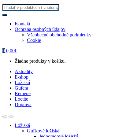
Search
for:
Kontakt
Ochrana osobných údajov
Všeobecné obchodné podmienky
Cookie
0
0,00
€
Žiadne produkty v košíku.
Aktuality
E-shop
Ložiská
Gufera
Remene
Loctite
Doprava
Ložiská
Guľkové ložiská
Jednoradové ložiská