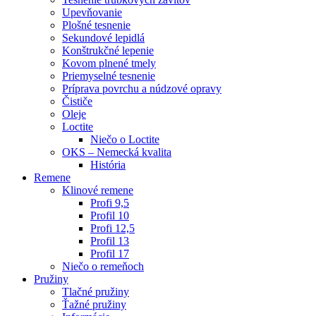
Upevňovanie
Plošné tesnenie
Sekundové lepidlá
Konštrukčné lepenie
Kovom plnené tmely
Priemyselné tesnenie
Príprava povrchu a núdzové opravy
Čističe
Oleje
Loctite
Niečo o Loctite
OKS – Nemecká kvalita
História
Remene
Klinové remene
Profi 9,5
Profil 10
Profi 12,5
Profil 13
Profil 17
Niečo o remeňoch
Pružiny
Tlačné pružiny
Ťažné pružiny