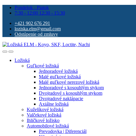
Pondelok - Piatok
7:30 - 12:00 12:30 - 15:30
+421 902 676 291
loziska.elm@gmail.com
Odstúpenie od zmluvy
Ložiská
Guľkové ložiská
Jednoradové ložiská
Malé guľkové ložiská
Malé guľkové nerezové ložiská
Jednoradové s kosouhlým stykom
Dvojradové s kosouhlým stykom
Dvojradové naklápacie
Axiálne ložiská
Kuželíkové ložiská
Valčekové ložiská
Ihličkové ložisko
Automobilové ložiská
Prevodovka | Diferenciál