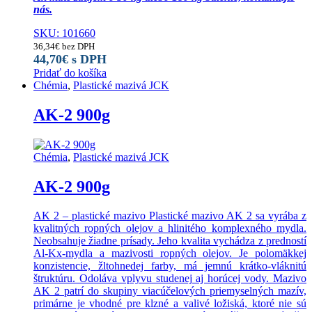
nás.
SKU: 101660
36,34
€
bez DPH
44,70
€
s DPH
Pridať do košíka
Chémia
,
Plastické mazivá JCK
AK-2 900g
Chémia
,
Plastické mazivá JCK
AK-2 900g
AK 2 – plastické mazivo Plastické mazivo AK 2 sa vyrába z
kvalitných ropných olejov a hlinitého komplexného mydla.
Neobsahuje žiadne prísady. Jeho kvalita vychádza z predností
Al-Kx-mydla a mazivosti ropných olejov. Je polomäkkej
konzistencie, žltohnedej farby, má jemnú krátko-vláknitú
štruktúru. Odoláva vplyvu studenej aj horúcej vody. Mazivo
AK 2 patrí do skupiny viacúčelových priemyselných mazív,
primárne je vhodné pre klzné a valivé ložiská, ktoré nie sú