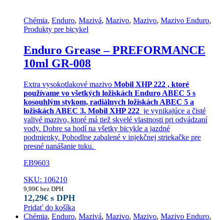
Chémia
,
Enduro
,
Mazivá
,
Mazivo
,
Mazivo
,
Mazivo Enduro
,
Produkty pre bicykel
Enduro Grease – PREFORMANCE
10ml GR-008
Extra vysokotlakové mazivo
Mobil XHP 222 , ktoré
používame vo všetkých ložiskách Enduro ABEC 5 s
kosouhlým stykom, radiálnych ložiskách ABEC 5 a
ložiskách ABEC 3.
Mobil XHP 222
je vynikajúce a čisté
valivé mazivo, ktoré má tiež skvelé vlastnosti pri odvádzaní
vody. Dobre sa hodí na všetky bicykle a jazdné
podmienky. Pohodlne zabalené v injekčnej striekačke pre
presné nanášanie tuku.
EB9603
SKU: 106210
9,99
€
bez DPH
12,29
€
s DPH
Pridať do košíka
Chémia
,
Enduro
,
Mazivá
,
Mazivo
,
Mazivo
,
Mazivo Enduro
,