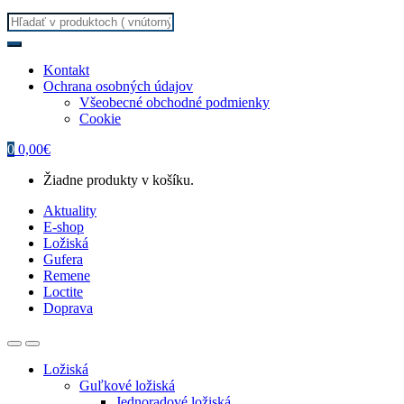
Search
for:
Kontakt
Ochrana osobných údajov
Všeobecné obchodné podmienky
Cookie
0
0,00
€
Žiadne produkty v košíku.
Aktuality
E-shop
Ložiská
Gufera
Remene
Loctite
Doprava
Ložiská
Guľkové ložiská
Jednoradové ložiská