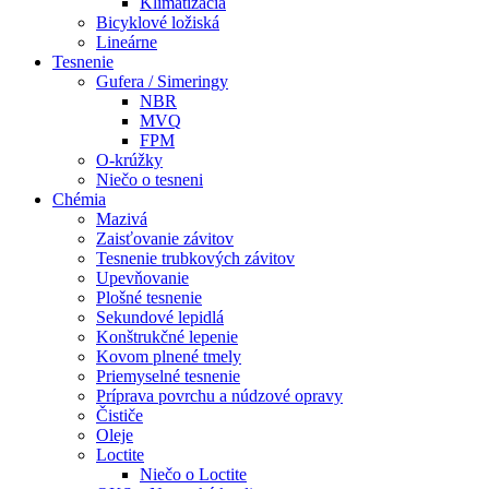
Klimatizácia
Bicyklové ložiská
Lineárne
Tesnenie
Gufera / Simeringy
NBR
MVQ
FPM
O-krúžky
Niečo o tesneni
Chémia
Mazivá
Zaisťovanie závitov
Tesnenie trubkových závitov
Upevňovanie
Plošné tesnenie
Sekundové lepidlá
Konštrukčné lepenie
Kovom plnené tmely
Priemyselné tesnenie
Príprava povrchu a núdzové opravy
Čističe
Oleje
Loctite
Niečo o Loctite