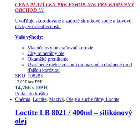
CENA PLATÍ LEN PRE ESHOP. NIE PRE KAMENNÝ
OBCHOD !!!
Uvoľňuje skorodované a zadreté skrutkové spoje a kovové
prvky vo všeobecnosti.
Vaše výhody:
Viacúčelový odstraňovač korózie
Číry minerálny olej
Okamžité prenikanie
Uvoľnené dielce zostanú premazané a chránené pred
ďalšou koróziou
SKU: 108285
12,00
€
bez DPH
14,76
€
s DPH
Pridať do košíka
Chémia
,
Loctite
,
Mazivá
,
Oleje a suché filmy Loctite
Loctite LB 8021 / 400ml – silikónový
olej