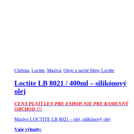
Chémia
,
Loctite
,
Mazivá
,
Oleje a suché filmy Loctite
Loctite LB 8021 / 400ml – silikónový
olej
CENA PLATÍ LEN PRE ESHOP. NIE PRE KAMENNÝ
OBCHOD !!!
Mazivo LOCTITE LB 8021 – olej, silikónový olej
Vaše výhody: