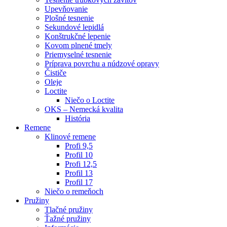
Upevňovanie
Plošné tesnenie
Sekundové lepidlá
Konštrukčné lepenie
Kovom plnené tmely
Priemyselné tesnenie
Príprava povrchu a núdzové opravy
Čističe
Oleje
Loctite
Niečo o Loctite
OKS – Nemecká kvalita
História
Remene
Klinové remene
Profi 9,5
Profil 10
Profi 12,5
Profil 13
Profil 17
Niečo o remeňoch
Pružiny
Tlačné pružiny
Ťažné pružiny