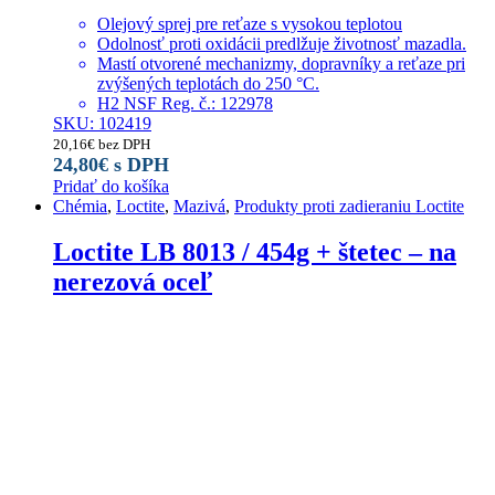
Olejový sprej pre reťaze s vysokou teplotou
Odolnosť proti oxidácii predlžuje životnosť mazadla.
Mastí otvorené mechanizmy, dopravníky a reťaze pri
zvýšených teplotách do 250 °C.
H2 NSF Reg. č.: 122978
SKU: 102419
20,16
€
bez DPH
24,80
€
s DPH
Pridať do košíka
Chémia
,
Loctite
,
Mazivá
,
Produkty proti zadieraniu Loctite
Loctite LB 8013 / 454g + štetec – na
nerezová oceľ