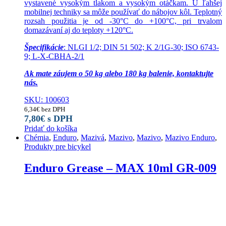
vystavené vysokým tlakom a vysokým otáčkam. U ľahšej
mobilnej techniky sa môže používať do nábojov kôl. Teplotný
rozsah použitia je od -30°C do +100°C, pri trvalom
domazávaní aj do teploty +120°C.
Špecifikácie
: NLGI 1/2; DIN 51 502; K 2/1G-30; ISO 6743-
9; L-X-CBHA-2/1
Ak mate záujem o 50 kg alebo 180 kg balenie, kontaktujte
nás.
SKU: 100603
6,34
€
bez DPH
7,80
€
s DPH
Pridať do košíka
Chémia
,
Enduro
,
Mazivá
,
Mazivo
,
Mazivo
,
Mazivo Enduro
,
Produkty pre bicykel
Enduro Grease – MAX 10ml GR-009