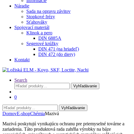
Informácie
Náradie
Sada na opravu závitov
Stopkové frézy
Sťahováky
Spojovací materiál
Klinok a pero
DIN 6885A
Segerové krúžky
DIN 471 (na hriadeľ)
DIN 472 (do diery)
Kontakt
Search
Hľadať:
Vyhľadávanie
0
Hľadať:
Vyhľadávanie
Domov
E-shop
Chémia
Mazivá
Mazivá poskytujú vynikajúcu ochranu pre priemyselné továrne a
zariadenia. Táto produktová rada zahŕňa výrobky na báze