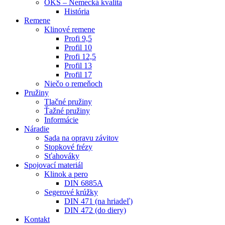
OKS – Nemecká kvalita
História
Remene
Klinové remene
Profi 9,5
Profil 10
Profi 12,5
Profil 13
Profil 17
Niečo o remeňoch
Pružiny
Tlačné pružiny
Ťažné pružiny
Informácie
Náradie
Sada na opravu závitov
Stopkové frézy
Sťahováky
Spojovací materiál
Klinok a pero
DIN 6885A
Segerové krúžky
DIN 471 (na hriadeľ)
DIN 472 (do diery)
Kontakt