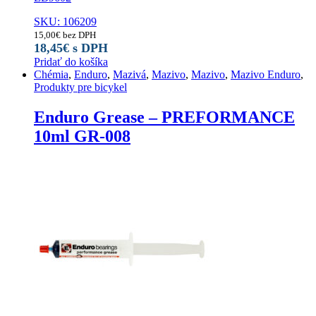
SKU: 106209
15,00
€
bez DPH
18,45
€
s DPH
Pridať do košíka
Chémia
,
Enduro
,
Mazivá
,
Mazivo
,
Mazivo
,
Mazivo Enduro
,
Produkty pre bicykel
Enduro Grease – PREFORMANCE
10ml GR-008