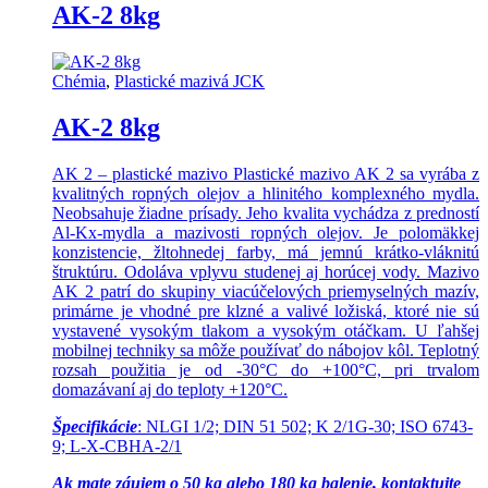
AK-2 8kg
Chémia
,
Plastické mazivá JCK
AK-2 8kg
AK 2 – plastické mazivo Plastické mazivo AK 2 sa vyrába z
kvalitných ropných olejov a hlinitého komplexného mydla.
Neobsahuje žiadne prísady. Jeho kvalita vychádza z predností
Al-Kx-mydla a mazivosti ropných olejov. Je polomäkkej
konzistencie, žltohnedej farby, má jemnú krátko-vláknitú
štruktúru. Odoláva vplyvu studenej aj horúcej vody. Mazivo
AK 2 patrí do skupiny viacúčelových priemyselných mazív,
primárne je vhodné pre klzné a valivé ložiská, ktoré nie sú
vystavené vysokým tlakom a vysokým otáčkam. U ľahšej
mobilnej techniky sa môže používať do nábojov kôl. Teplotný
rozsah použitia je od -30°C do +100°C, pri trvalom
domazávaní aj do teploty +120°C.
Špecifikácie
: NLGI 1/2; DIN 51 502; K 2/1G-30; ISO 6743-
9; L-X-CBHA-2/1
Ak mate záujem o 50 kg alebo 180 kg balenie, kontaktujte