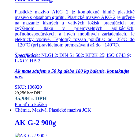
Plastické mazivo AKG 2 je komplexné hlinité plastické
mazivo s obsahom grafitu. Plastické mazivo AKG 2 je určené
na mazanie klzných a valivých ložísk pracujúcich pri
zvýšenom tlaku v priemyselných aplikáciách,
poľnohospodárskych a iných mobilných zariadeniach. Je
elektricky vodivé. Teplotný rozsah použitia: od -25°C do
+120°C (pri pravidelnom premazávaní až do +140°C).
Špecifikácie:
NLGI 2; DIN 51 502; KF2K-25; ISO 6743-9;
L-XCCHB 2
Ak mate záujem o 50 kg alebo 180 kg balenie, kontaktujte
nás.
SKU: 106920
29,25
€
bez DPH
35,98
€
s DPH
Pridať do košíka
Chémia
,
Mazivá
,
Plastické mazivá JCK
AK G-2 900g