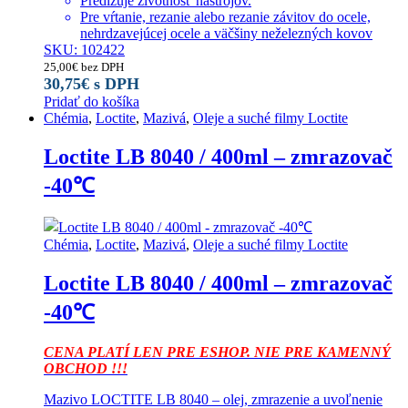
Predlžuje životnosť nástrojov.
Pre vŕtanie, rezanie alebo rezanie závitov do ocele,
nehrdzavejúcej ocele a väčšiny neželezných kovov
SKU: 102422
25,00
€
bez DPH
30,75
€
s DPH
Pridať do košíka
Chémia
,
Loctite
,
Mazivá
,
Oleje a suché filmy Loctite
Loctite LB 8040 / 400ml – zmrazovač
-40℃
Chémia
,
Loctite
,
Mazivá
,
Oleje a suché filmy Loctite
Loctite LB 8040 / 400ml – zmrazovač
-40℃
CENA PLATÍ LEN PRE ESHOP. NIE PRE KAMENNÝ
OBCHOD !!!
Mazivo LOCTITE LB 8040 – olej, zmrazenie a uvoľnenie