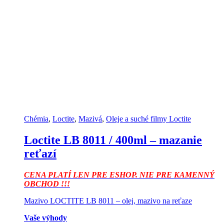
Chémia
,
Loctite
,
Mazivá
,
Oleje a suché filmy Loctite
Loctite LB 8011 / 400ml – mazanie
reťazí
CENA PLATÍ LEN PRE ESHOP. NIE PRE KAMENNÝ
OBCHOD !!!
Mazivo LOCTITE LB 8011 – olej, mazivo na reťaze
Vaše výhody