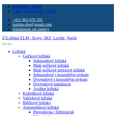
Pondelok - Piatok
7:30 - 12:00 12:30 - 15:30
+421 902 676 291
loziska.elm@gmail.com
Odstúpenie od zmluvy
Ložiská
Guľkové ložiská
Jednoradové ložiská
Malé guľkové ložiská
Malé guľkové nerezové ložiská
Jednoradové s kosouhlým stykom
Dvojradové s kosouhlým stykom
Dvojradové naklápacie
Axiálne ložiská
Kuželíkové ložiská
Valčekové ložiská
Ihličkové ložisko
Automobilové ložiská
Prevodovka | Diferenciál