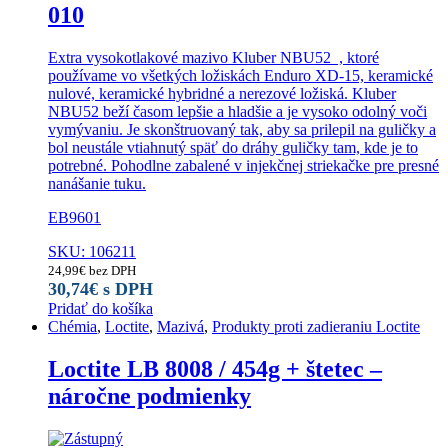
010
Extra vysokotlakové mazivo Kluber NBU52 , ktoré
používame vo všetkých ložiskách Enduro XD-15, keramické
nulové, keramické hybridné a nerezové ložiská. Kluber
NBU52 beží časom lepšie a hladšie a je vysoko odolný voči
vymývaniu. Je skonštruovaný tak, aby sa prilepil na guličky a
bol neustále vtiahnutý späť do dráhy guličky tam, kde je to
potrebné. Pohodlne zabalené v injekčnej striekačke pre presné
nanášanie tuku.
EB9601
SKU: 106211
24,99
€
bez DPH
30,74
€
s DPH
Pridať do košíka
Chémia
,
Loctite
,
Mazivá
,
Produkty proti zadieraniu Loctite
Loctite LB 8008 / 454g + štetec –
náročne podmienky