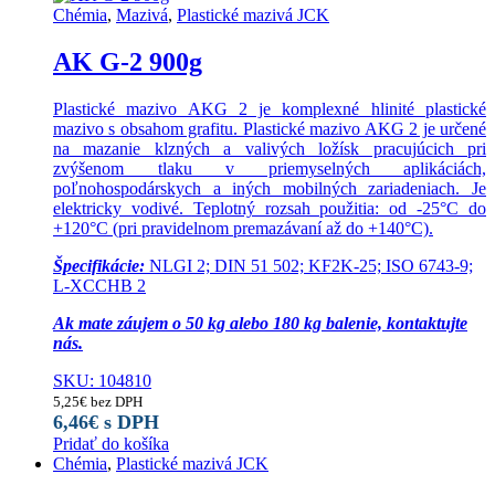
Chémia
,
Mazivá
,
Plastické mazivá JCK
AK G-2 900g
Plastické mazivo AKG 2 je komplexné hlinité plastické
mazivo s obsahom grafitu. Plastické mazivo AKG 2 je určené
na mazanie klzných a valivých ložísk pracujúcich pri
zvýšenom tlaku v priemyselných aplikáciách,
poľnohospodárskych a iných mobilných zariadeniach. Je
elektricky vodivé. Teplotný rozsah použitia: od -25°C do
+120°C (pri pravidelnom premazávaní až do +140°C).
Špecifikácie:
NLGI 2; DIN 51 502; KF2K-25; ISO 6743-9;
L-XCCHB 2
Ak mate záujem o 50 kg alebo 180 kg balenie, kontaktujte
nás.
SKU: 104810
5,25
€
bez DPH
6,46
€
s DPH
Pridať do košíka
Chémia
,
Plastické mazivá JCK