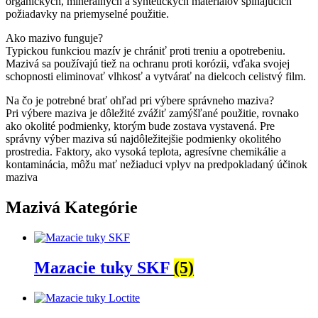
organických, minerálnych a syntetických materiálov spĺňajúcich
požiadavky na priemyselné použitie.
Ako mazivo funguje?
Typickou funkciou mazív je chrániť proti treniu a opotrebeniu.
Mazivá sa používajú tiež na ochranu proti korózii, vďaka svojej
schopnosti eliminovať vlhkosť a vytvárať na dielcoch celistvý film.
Na čo je potrebné brať ohľad pri výbere správneho maziva?
Pri výbere maziva je dôležité zvážiť zamýšľané použitie, rovnako
ako okolité podmienky, ktorým bude zostava vystavená. Pre
správny výber maziva sú najdôležitejšie podmienky okolitého
prostredia. Faktory, ako vysoká teplota, agresívne chemikálie a
kontaminácia, môžu mať nežiaduci vplyv na predpokladaný účinok
maziva
Mazivá Kategórie
Mazacie tuky SKF
(5)