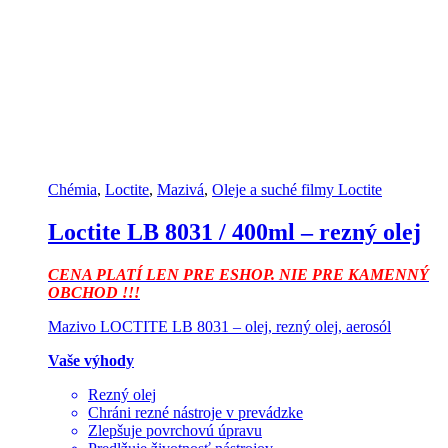
Chémia
,
Loctite
,
Mazivá
,
Oleje a suché filmy Loctite
Loctite LB 8031 / 400ml – rezný olej
CENA PLATÍ LEN PRE ESHOP. NIE PRE KAMENNÝ
OBCHOD !!!
Mazivo LOCTITE LB 8031 – olej, rezný olej, aerosól
Vaše výhody
Rezný olej
Chráni rezné nástroje v prevádzke
Zlepšuje povrchovú úpravu