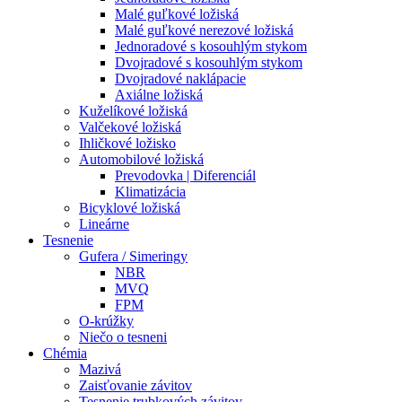
Malé guľkové ložiská
Malé guľkové nerezové ložiská
Jednoradové s kosouhlým stykom
Dvojradové s kosouhlým stykom
Dvojradové naklápacie
Axiálne ložiská
Kuželíkové ložiská
Valčekové ložiská
Ihličkové ložisko
Automobilové ložiská
Prevodovka | Diferenciál
Klimatizácia
Bicyklové ložiská
Lineárne
Tesnenie
Gufera / Simeringy
NBR
MVQ
FPM
O-krúžky
Niečo o tesneni
Chémia
Mazivá
Zaisťovanie závitov
Tesnenie trubkových závitov