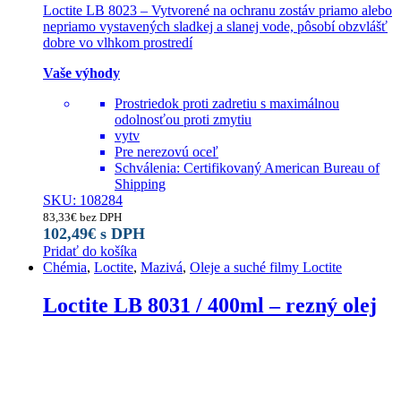
Loctite LB 8023 – Vytvorené na ochranu zostáv priamo alebo
nepriamo vystavených sladkej a slanej vode, pôsobí obzvlášť
dobre vo vlhkom prostredí
Vaše výhody
Prostriedok proti zadretiu s maximálnou
odolnosťou proti zmytiu
vytv
Pre nerezovú oceľ
Schválenia: Certifikovaný American Bureau of
Shipping
SKU: 108284
83,33
€
bez DPH
102,49
€
s DPH
Pridať do košíka
Chémia
,
Loctite
,
Mazivá
,
Oleje a suché filmy Loctite
Loctite LB 8031 / 400ml – rezný olej