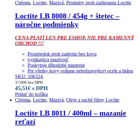
Chémia
,
Loctite
,
Mazivá
,
Produkty proti zadieraniu Loctite
Loctite LB 8008 / 454g + štetec –
náročne podmienky
CENA PLATÍ LEN PRE ESHOP. NIE PRE KAMENNÝ
OBCHOD !!!
Prostriedok proti zadretiu bez kovu
vynikajúca mazivosť
Poskytuje dlhodobé mastenie
Pre všetky kovy vrátane nehrdzavejúcej ocele a titánu
SKU: 106324
37,00
€
bez DPH
45,51
€
s DPH
Pridať do košíka
Chémia
,
Loctite
,
Mazivá
,
Oleje a suché filmy Loctite
Loctite LB 8011 / 400ml – mazanie
reťazí