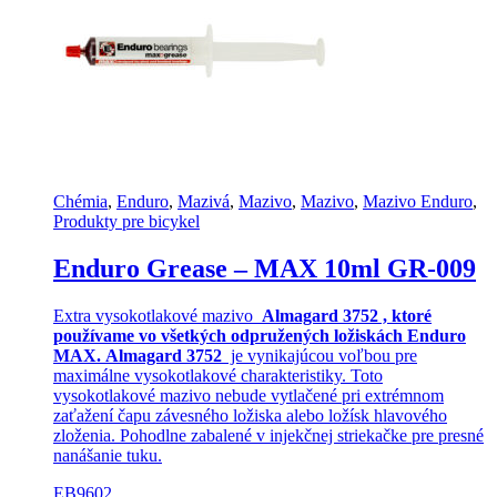
Chémia
,
Enduro
,
Mazivá
,
Mazivo
,
Mazivo
,
Mazivo Enduro
,
Produkty pre bicykel
Enduro Grease – MAX 10ml GR-009
Extra vysokotlakové mazivo
Almagard 3752 , ktoré
používame vo všetkých odpružených ložiskách Enduro
MAX.
Almagard 3752
je vynikajúcou voľbou pre
maximálne vysokotlakové charakteristiky. Toto
vysokotlakové mazivo nebude vytlačené pri extrémnom
zaťažení čapu závesného ložiska alebo ložísk hlavového
zloženia. Pohodlne zabalené v injekčnej striekačke pre presné
nanášanie tuku.
EB9602