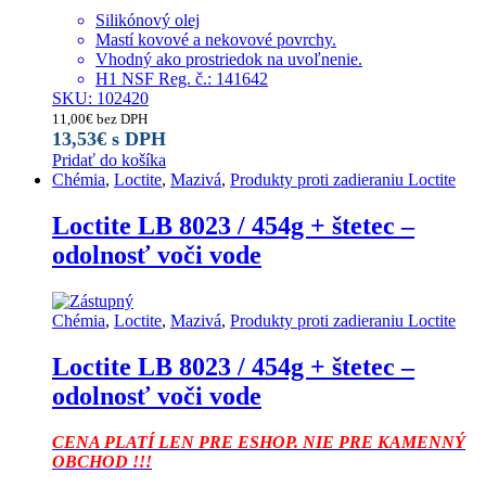
Silikónový olej
Mastí kovové a nekovové povrchy.
Vhodný ako prostriedok na uvoľnenie.
H1 NSF Reg. č.: 141642
SKU: 102420
11,00
€
bez DPH
13,53
€
s DPH
Pridať do košíka
Chémia
,
Loctite
,
Mazivá
,
Produkty proti zadieraniu Loctite
Loctite LB 8023 / 454g + štetec –
odolnosť voči vode
Chémia
,
Loctite
,
Mazivá
,
Produkty proti zadieraniu Loctite
Loctite LB 8023 / 454g + štetec –
odolnosť voči vode
CENA PLATÍ LEN PRE ESHOP. NIE PRE KAMENNÝ
OBCHOD !!!