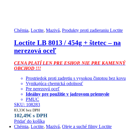
Chémia
,
Loctite
,
Mazivá
,
Produkty proti zadieraniu Loctite
Loctite LB 8013 / 454g + štetec – na
nerezová oceľ
CENA PLATÍ LEN PRE ESHOP. NIE PRE KAMENNÝ
OBCHOD !!!
Prostriedok proti zadretiu s vysokou čistotou bez kovu
Vynikajúca chemická odolnosť
Pre nerezovú oceľ
Ideálny pre použitie v jadrovom priemysle
PMUC
SKU: 108283
83,33
€
bez DPH
102,49
€
s DPH
Pridať do košíka
Chémia
,
Loctite
,
Mazivá
,
Oleje a suché filmy Loctite